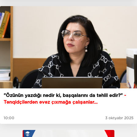
"Özünün yazdığı nədir ki, başqalarını da təhlil edir?"
-
Tənqidçilərdən əvəz çıxmağa çalışanlar...
10:00
3 oktyabr 2025