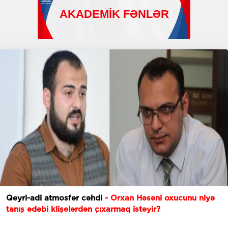
Qeyri-adi atmosfer cəhdi
- Orxan Həsəni oxucunu niyə
tanış ədəbi klişelərdən çıxarmaq istəyir?