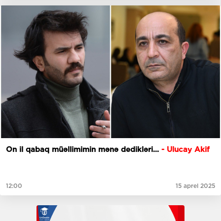
On il qabaq müəllimimin mənə dedikləri...
- Ulucay Akif
12:00
15 aprel 2025