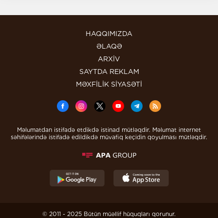
HAQQIMIZDA
ƏLAQƏ
ARXİV
SAYTDA REKLAM
MƏXFİLİK SİYASƏTİ
Məlumatdan istifadə etdikdə istinad mütləqdir. Məlumat internet
səhifələrində istifadə edildikdə müvafiq keçidin qoyulması mütləqdir.
© 2011 - 2025 Bütün müəllif hüquqları qorunur.