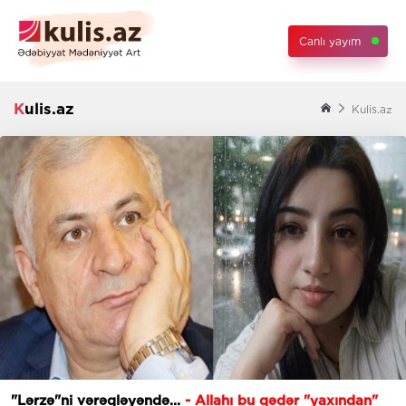
Canlı yayım
Kulis.az
Kulis.az
"Lərzə"ni vərəqləyəndə...
- Allahı bu qədər "yaxından"