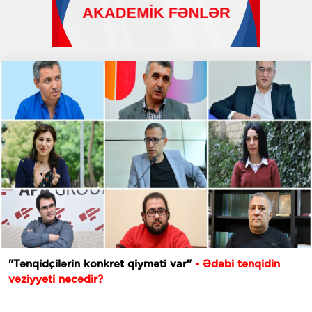
"Tənqidçilərin konkret qiyməti var"
- Ədəbi tənqidin
vəziyyəti necədir?