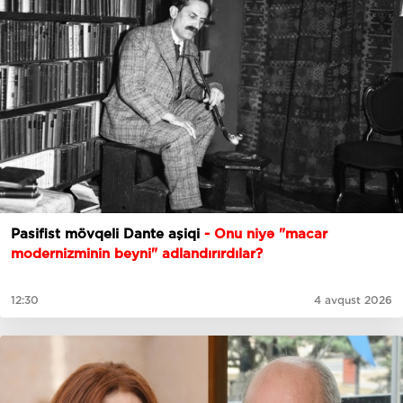
Pasifist mövqeli Dante aşiqi
- Onu niyə "macar
modernizminin beyni" adlandırırdılar?
12:30
4 avqust 2026