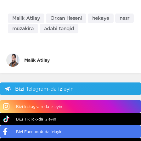
Malik Atilay
Orxan Həsəni
hekayə
nəsr
müzakirə
ədəbi tənqid
Malik Atilay
Bizi Telegram-da izləyin
Bizi Instagram-da izləyin
Bizi TikTok-da izləyin
Bizi Facebook-da izləyin