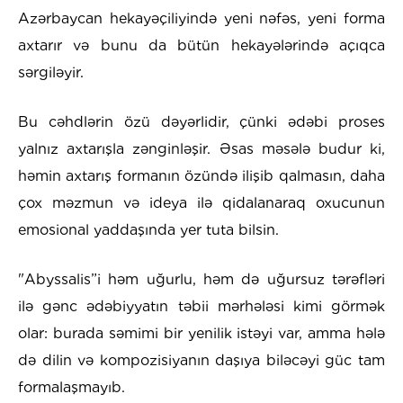
Azərbaycan hekayəçiliyində yeni nəfəs, yeni forma
axtarır və bunu da bütün hekayələrində açıqca
sərgiləyir.
Bu cəhdlərin özü dəyərlidir, çünki ədəbi proses
yalnız axtarışla zənginləşir. Əsas məsələ budur ki,
həmin axtarış formanın özündə ilişib qalmasın, daha
çox məzmun və ideya ilə qidalanaraq oxucunun
emosional yaddaşında yer tuta bilsin.
"Abyssalis”i həm uğurlu, həm də uğursuz tərəfləri
ilə gənc ədəbiyyatın təbii mərhələsi kimi görmək
olar: burada səmimi bir yenilik istəyi var, amma hələ
də dilin və kompozisiyanın daşıya biləcəyi güc tam
formalaşmayıb.