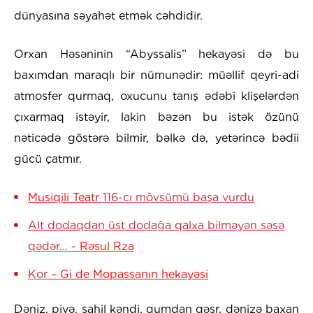
dünyasına səyahət etmək cəhdidir.
Orxan Həsəninin “Abyssalis” hekayəsi də bu
baxımdan maraqlı bir nümunədir: müəllif qeyri-adi
atmosfer qurmaq, oxucunu tanış ədəbi klişelərdən
çıxarmaq istəyir, lakin bəzən bu istək özünü
nəticədə göstərə bilmir, bəlkə də, yetərincə bədii
gücü çatmır.
Musiqili Teatr
116-cı mövsümü başa vurdu
Alt dodaqdan üst dodağa qalxa bilməyən səsə
qədər...
- Rəsul Rza
Kor
– Gi de Mopassanın hekayəsi
Dəniz, pivə, sahil kəndi, qumdan qəsr, dənizə baxan