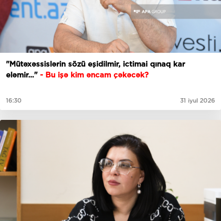
"Mütəxəssislərin sözü eşidilmir, ictimai qınaq kar
eləmir…"
- Bu işə kim əncam çəkəcək?
16:30
31 iyul 2026