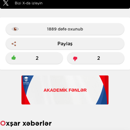
Bizi X-da izləyin
1889 dəfə oxunub
Paylaş
2
2
Oxşar xəbərlər