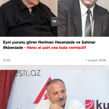
Eyni yuxunu görən Nəriman Həsənzadə və Şahmar
Əkbərzadə
- Hansı el şairi ona buta vermişdi?
15:30
1 avqust 2026