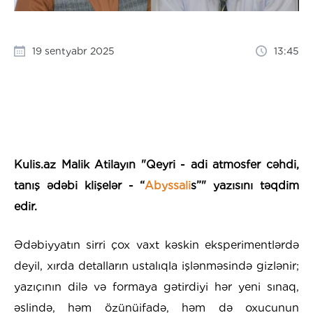
19 sentyabr 2025
13:45
Kulis.az Malik Atilayın "Qeyri - adi atmosfer cəhdi,
tanış ədəbi klişelər - “
Abyssali
s”" yazısını təqdim
edir.
Ədəbiyyatın sirri çox vaxt kəskin eksperimentlərdə
deyil, xırda detalların ustalıqla işlənməsində gizlənir;
yazıçının dilə və formaya gətirdiyi hər yeni sınaq,
əslində, həm özünüifadə, həm də oxucunun