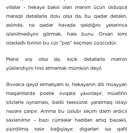
villalar - hekayə bakılı olan mənim üçün olduqca
maraqlı detallarla dolu olsa da, bu qədər detalın,
əslində, nə qədər havada qaldığını yetərincə
işlənilmədiyini görmək, hələ bunu Orxan kimi
istedadlı birinin bu cür "pas" keçməsi üzücüdür.
Mənə xoş olsa da, kiçik detallarla mətnin
yükləndiyini hiss etməmək mümkün deyil.
Əvvəlcə qeyd etməliyəm ki, hekayənin dili müəyyən
məqamlarda poetik ovqata yaxınlaşır; müəllifin
sözlərlə oynaması, bədii təəssürat yaratmaq istəyi
nəzərə çarpır. Amma bu üslubi seçim daim ardıcıl
saxlanılmır – bəzi cümlələr həddən artıq bəzəkli,
şişirdilmiş təsir bağışlayır, digərləri isə qəfil