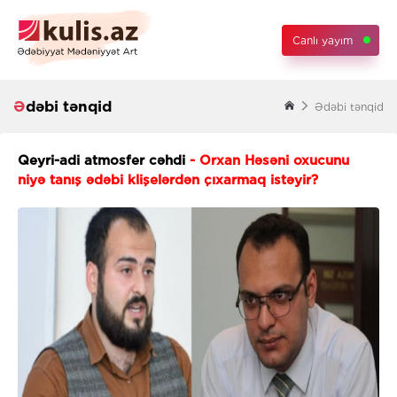
Canlı yayım
Ədəbi tənqid
Ədəbi tənqid
Qeyri-adi atmosfer cəhdi
- Orxan Həsəni oxucunu
niyə tanış ədəbi klişelərdən çıxarmaq istəyir?