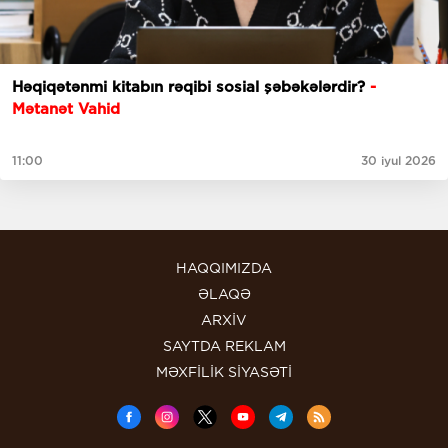
Həqiqətənmi kitabın rəqibi sosial şəbəkələrdir?
-
Mətanət Vahid
11:00
30 iyul 2026
HAQQIMIZDA
ƏLAQƏ
ARXİV
SAYTDA REKLAM
MƏXFİLİK SİYASƏTİ