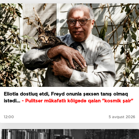
Eliotla dostluq etdi, Freyd onunla şəxsən tanış olmaq
istədi...
- Pulitser mükafatlı kölgədə qalan "kosmik şair"
12:00
5 avqust 2026