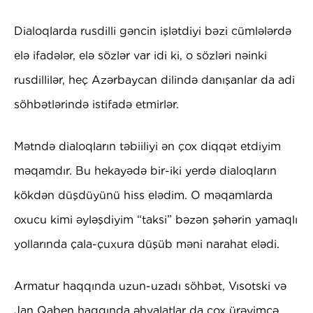
Dialoqlarda rusdilli gəncin işlətdiyi bəzi cümlələrdə
elə ifadələr, elə sözlər var idi ki, o sözləri nəinki
rusdillilər, heç Azərbaycan dilində danışanlar da adi
söhbətlərində istifadə etmirlər.
Mətndə dialoqların təbiiliyi ən çox diqqət etdiyim
məqamdır. Bu hekayədə bir-iki yerdə dialoqların
kökdən düşdüyünü hiss elədim. O məqamlarda
oxucu kimi əyləşdiyim “taksi” bəzən şəhərin yamaqlı
yollarında çala-çuxura düşüb məni narahat elədi.
Armatur haqqında uzun-uzadı söhbət, Vısotski və
Jan Qaben haqqında əhvalatlar da çox ürəyimcə