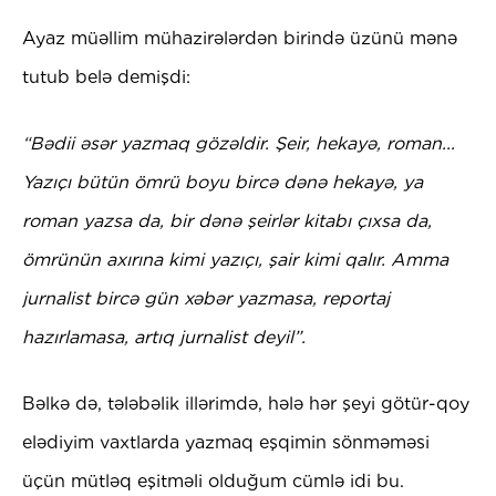
Ayaz müəllim mühazirələrdən birində üzünü mənə
tutub belə demişdi:
“Bədii əsər yazmaq gözəldir. Şeir, hekayə, roman...
Yazıçı bütün ömrü boyu bircə dənə hekayə, ya
roman yazsa da, bir dənə şeirlər kitabı çıxsa da,
ömrünün axırına kimi yazıçı, şair kimi qalır. Amma
jurnalist bircə gün xəbər yazmasa, reportaj
hazırlamasa, artıq jurnalist deyil”.
Bəlkə də, tələbəlik illərimdə, hələ hər şeyi götür-qoy
elədiyim vaxtlarda yazmaq eşqimin sönməməsi
üçün mütləq eşitməli olduğum cümlə idi bu.