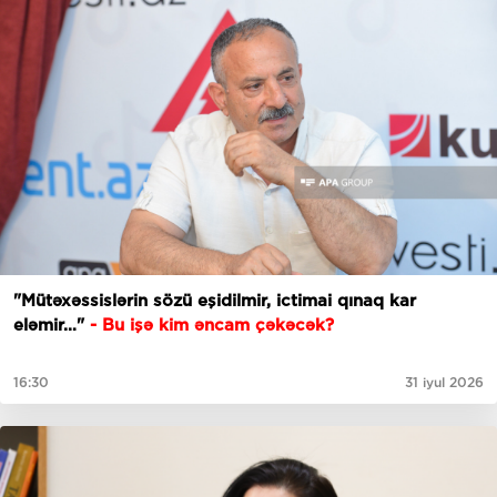
"Mütəxəssislərin sözü eşidilmir, ictimai qınaq kar
eləmir…"
- Bu işə kim əncam çəkəcək?
16:30
31 iyul 2026