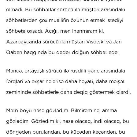
olmadı. Bu söhbətlər sürücü ilə müştəri arasındakı
söhbətlərdən çox müəllifin özünün etmək istədiyi
söhbətə oxşadı. Açığı, mən inanmıram ki,
Azərbaycanda sürücü ilə müştəri Vısotski və Jan
Qaben haqqında bu qədər dolğun söhbət edə.
Məncə, ortayaşlı sürücü ilə rusdilli gənc arasındakı
fərqləri və oxşar nələrisə daha həyati, daha məişət
zəminində söhbətlərlə daha dəqiq göstərmək olardı.
Mətn boyu nəsə gözlədim. Bilmirəm nə, amma
gözlədim. Gözlədim ki, nəsə olacaq, indi olacaq, bu
döngədən burulandan, bu küçədən keçəndən, bu