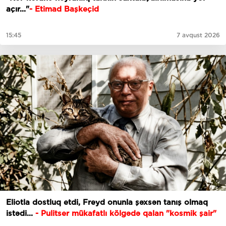
açır..."
- Etimad Başkeçid
15:45
7 avqust 2026
Eliotla dostluq etdi, Freyd onunla şəxsən tanış olmaq
istədi...
- Pulitser mükafatlı kölgədə qalan "kosmik şair"