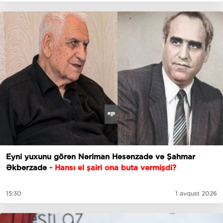
Eyni yuxunu görən Nəriman Həsənzadə və Şahmar
Əkbərzadə
- Hansı el şairi ona buta vermişdi?
15:30
1 avqust 2026