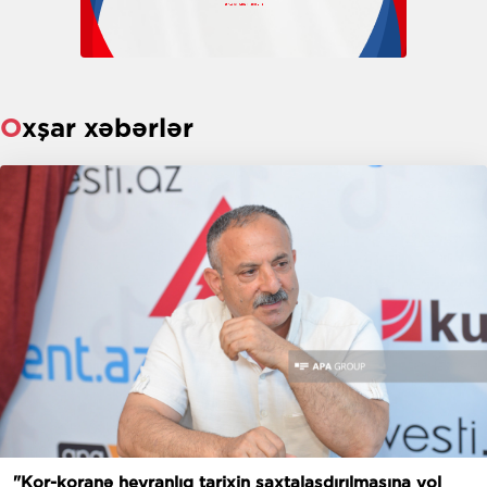
Oxşar xəbərlər
"Kor-koranə heyranlıq tarixin saxtalaşdırılmasına yol