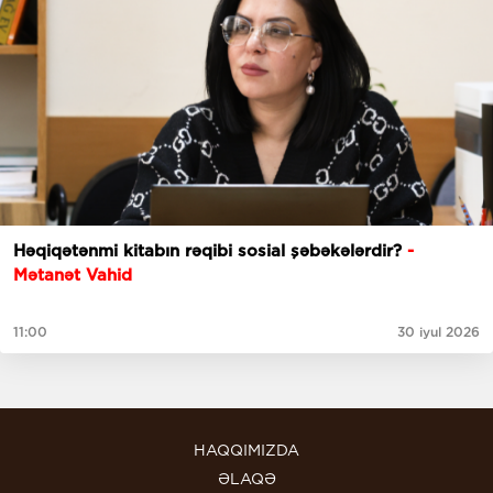
Həqiqətənmi kitabın rəqibi sosial şəbəkələrdir?
-
Mətanət Vahid
11:00
30 iyul 2026
HAQQIMIZDA
ƏLAQƏ