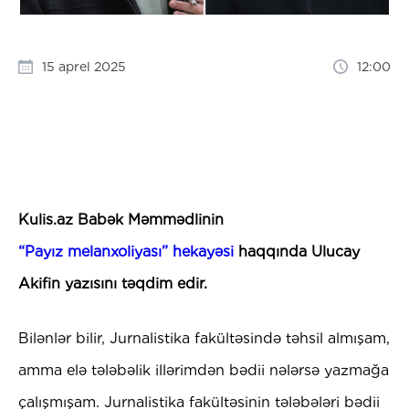
15 aprel 2025
12:00
Kulis.az Babək Məmmədlinin
“Payız melanxoliyası” hekayəsi
haqqında Ulucay
Akifin yazısını təqdim edir.
Bilənlər bilir, Jurnalistika fakültəsində təhsil almışam,
amma elə tələbəlik illərimdən bədii nələrsə yazmağa
çalışmışam. Jurnalistika fakültəsinin tələbələri bədii