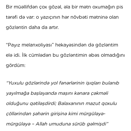
Bir müəllifdən çox gözəl, əla bir mətn oxumağın pis
tərəfi də var: o yazıçının hər növbəti mətninə olan
gözləntin daha da artır.
“Payız melanxoliyası” hekayəsindən də gözləntim
elə idi. İlk cümlədən bu gözləntimin əbəs olmadığını
gördüm:
“Yuxulu gözlərində yol fənərlərinin işıqları bulanıb
yayılmağa başlayanda maşını kənara çəkməli
olduğunu qətiləşdirdi; Balaxanının mazut qoxulu
çöllərindən şəhərin girişinə kimi mürgüləyə-
mürgüləyə – Allah umuduna sürüb gəlmişdi”