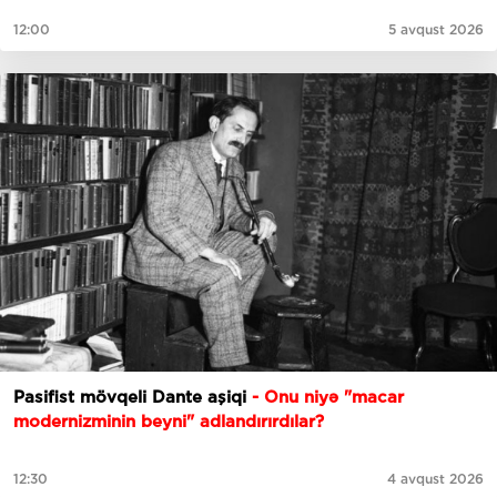
12:00
5 avqust 2026
Pasifist mövqeli Dante aşiqi
- Onu niyə "macar
modernizminin beyni" adlandırırdılar?
12:30
4 avqust 2026