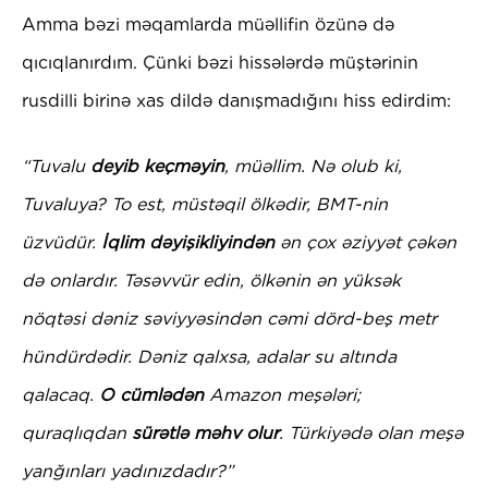
Amma bəzi məqamlarda müəllifin özünə də
qıcıqlanırdım. Çünki bəzi hissələrdə müştərinin
rusdilli birinə xas dildə danışmadığını hiss edirdim:
“Tuvalu
deyib keçməyin
, müəllim. Nə olub ki,
Tuvaluya? To est, müstəqil ölkədir, BMT-nin
üzvüdür.
İqlim dəyişikliyindən
ən çox əziyyət çəkən
də onlardır. Təsəvvür edin, ölkənin ən yüksək
nöqtəsi dəniz səviyyəsindən cəmi dörd-beş metr
hündürdədir. Dəniz qalxsa, adalar su altında
qalacaq.
O cümlədən
Amazon meşələri;
quraqlıqdan
sürətlə məhv olur
. Türkiyədə olan meşə
yanğınları yadınızdadır?”