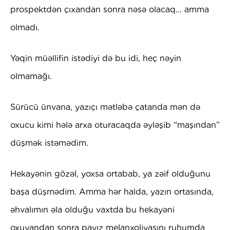
prospektdən çıxandan sonra nəsə olacaq... amma
olmadı.
Yəqin müəllifin istədiyi də bu idi, heç nəyin
olmamağı.
Sürücü ünvana, yazıçı mətləbə çatanda mən də
oxucu kimi hələ arxa oturacaqda əyləşib “maşından”
düşmək istəmədim.
Hekayənin gözəl, yoxsa ortabab, ya zəif olduğunu
başa düşmədim. Amma hər halda, yazın ortasında,
əhvalımın əla olduğu vaxtda bu hekayəni
oxuyandan sonra payız melanxoliyasını ruhumda