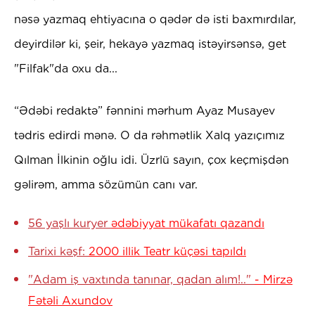
nəsə yazmaq ehtiyacına o qədər də isti baxmırdılar,
deyirdilər ki, şeir, hekayə yazmaq istəyirsənsə, get
"Filfak"da oxu da...
“Ədəbi redaktə” fənnini mərhum Ayaz Musayev
tədris edirdi mənə. O da rəhmətlik Xalq yazıçımız
Qılman İlkinin oğlu idi. Üzrlü sayın, çox keçmişdən
gəlirəm, amma sözümün canı var.
56 yaşlı kuryer
ədəbiyyat mükafatı qazandı
Tarixi kəşf:
2000 illik Teatr küçəsi tapıldı
"Adam iş vaxtında tanınar, qadan alım!.."
- Mirzə
Fətəli Axundov