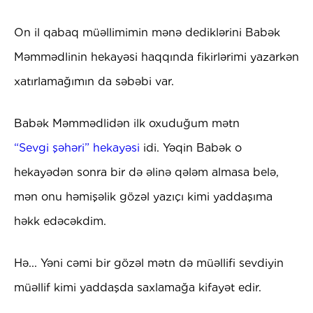
On il qabaq müəllimimin mənə dediklərini Babək
Məmmədlinin hekayəsi haqqında fikirlərimi yazarkən
xatırlamağımın da səbəbi var.
Babək Məmmədlidən ilk oxuduğum mətn
“Sevgi şəhəri” hekayəsi
idi. Yəqin Babək o
hekayədən sonra bir də əlinə qələm almasa belə,
mən onu həmişəlik gözəl yazıçı kimi yaddaşıma
həkk edəcəkdim.
Hə... Yəni cəmi bir gözəl mətn də müəllifi sevdiyin
müəllif kimi yaddaşda saxlamağa kifayət edir.