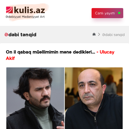
Canlı yayım
Ədəbi tənqid
Ədəbi tənqid
On il qabaq müəllimimin mənə dedikləri...
- Ulucay
Akif