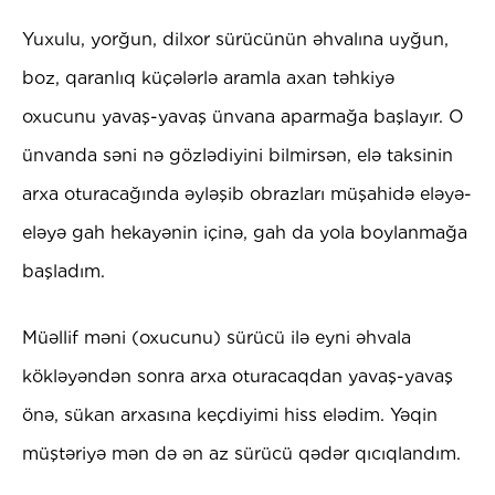
Yuxulu, yorğun, dilxor sürücünün əhvalına uyğun,
boz, qaranlıq küçələrlə aramla axan təhkiyə
oxucunu yavaş-yavaş ünvana aparmağa başlayır. O
ünvanda səni nə gözlədiyini bilmirsən, elə taksinin
arxa oturacağında əyləşib obrazları müşahidə eləyə-
eləyə gah hekayənin içinə, gah da yola boylanmağa
başladım.
Müəllif məni (oxucunu) sürücü ilə eyni əhvala
kökləyəndən sonra arxa oturacaqdan yavaş-yavaş
önə, sükan arxasına keçdiyimi hiss elədim. Yəqin
müştəriyə mən də ən az sürücü qədər qıcıqlandım.