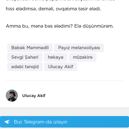
hiss elədimsə, deməli, ovqatıma təsir elədi.
Amma bu, mənə bəs elədimi? Elə düşünmürəm.
Babək Məmmədli
Payız melanxoliyası
Sevgi Şəhəri
hekayə
müzakirə
ədəbi tənqid
Ulucay Akif
Ulucay Akif
Bizi Telegram-da izləyin