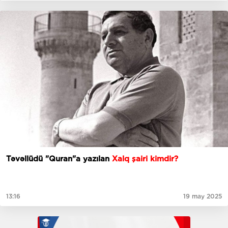
Təvəllüdü "Quran"a yazılan
Xalq şairi kimdir?
13:16
19 may 2025