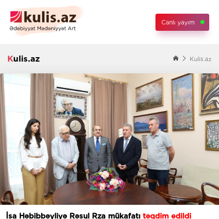
Canlı yayım
Kulis.az
Kulis.az
İsa Həbibbəyliyə Rəsul Rza mükafatı
təqdim edildi