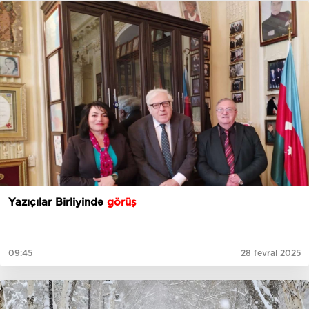
Yazıçılar Birliyində
görüş
09:45
28 fevral 2025