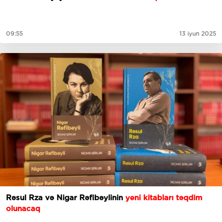
09:55
13 iyun 2025
Rəsul Rza və Nigar Rəfibəylinin
yeni kitabları təqdim
olunacaq