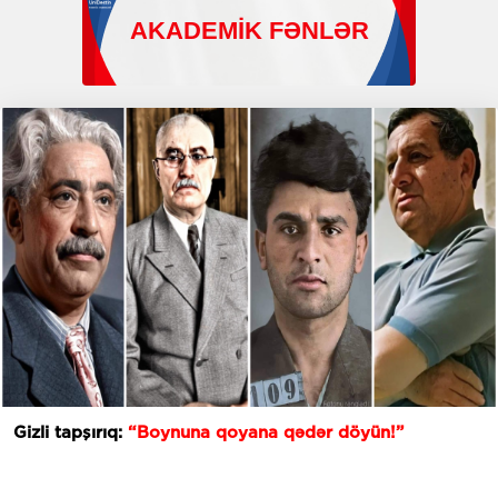
Gizli tapşırıq:
“Boynuna qoyana qədər döyün!”