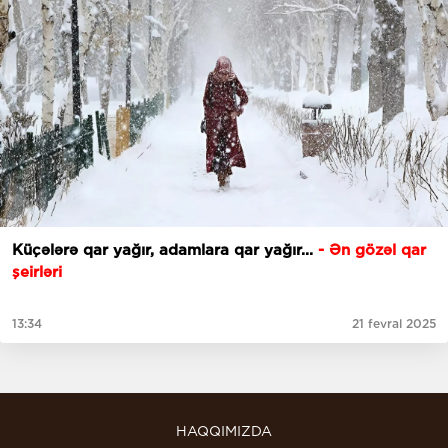
Küçələrə qar yağır, adamlara qar yağır...
- Ən gözəl qar
şeirləri
13:34
21 fevral 2025
HAQQIMIZDA