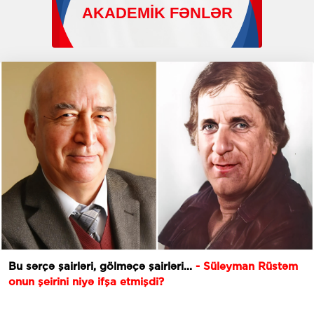
Bu sərçə şairləri, gölməçə şairləri...
- Süleyman Rüstəm
onun şeirini niyə ifşa etmişdi?