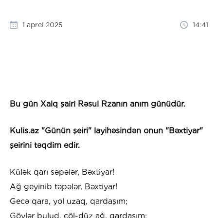
1 aprel 2025
14:41
Bu gün Xalq şairi Rəsul Rzanın anım günüdür.
Kulis.az "Günün şeiri" layihəsindən onun "Bəxtiyar"
şeirini təqdim edir.
Külək qarı səpələr, Bəxtiyar!
Ağ geyinib təpələr, Bəxtiyar!
Gecə qara, yol uzaq, qardaşım;
Göylər bulud, çöl-düz ağ, qardaşım;