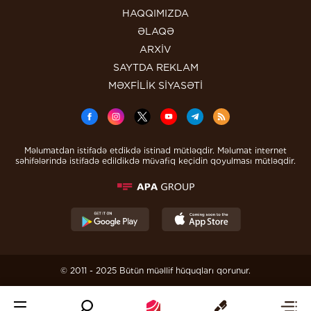
HAQQIMIZDA
ƏLAQƏ
ARXİV
SAYTDA REKLAM
MƏXFİLİK SİYASƏTİ
Məlumatdan istifadə etdikdə istinad mütləqdir. Məlumat internet
səhifələrində istifadə edildikdə müvafiq keçidin qoyulması mütləqdir.
© 2011 - 2025 Bütün müəllif hüquqları qorunur.