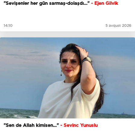
"Sevişənlər hər gün sarmaş-dolaşdı..."
- Ejen Gilvik
14:10
5 avqust 2026
"Sən də Allah kimisən..."
- Sevinc Yunuslu