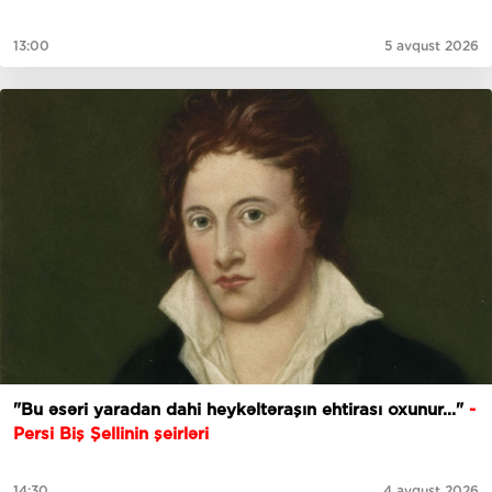
13:00
5 avqust 2026
"Bu əsəri yaradan dahi heykəltəraşın ehtirası oxunur..."
-
Persi Biş Şellinin şeirləri
14:30
4 avqust 2026