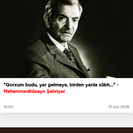
"Qorxum budu, yar gəlməyə, birdən yarıla sübh..."
-
Məhəmmədhüseyn Şəhriyar
16:00
31 iyul 2026