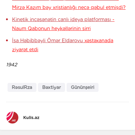
Mirzə Kazım bəy xristianlığı necə qəbul etmişdi?
Kinetik incəsənətin canlı ideya platforması
-
Naum Qabonun heykəllərinin sirri
İsa Həbibbəyli Ömər Eldarovu
xəstəxanada
ziyarət etdi
1942
RəsulRza
Bəxtiyar
Gününşeiri
Kulis.az