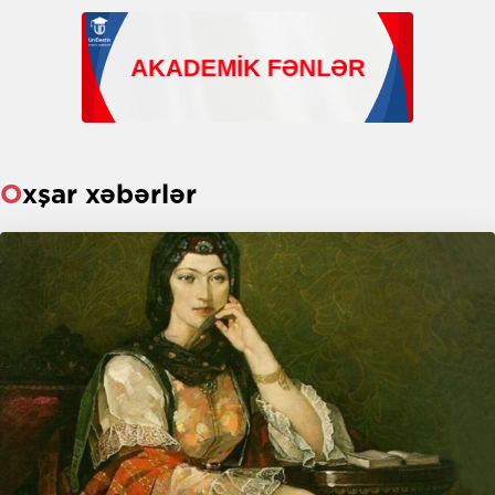
Oxşar xəbərlər