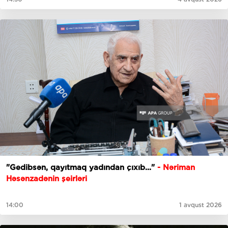
"Gedibsәn, qayıtmaq yadından çıxıb..."
- Nəriman
Həsənzadənin şeirləri
14:00
1 avqust 2026