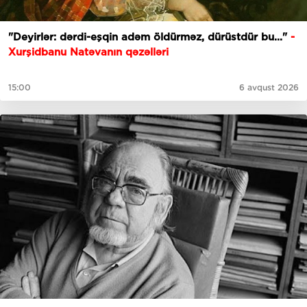
"Deyirlər: dərdi-eşqin adəm öldürməz, dürüstdür bu..."
-
Xurşidbanu Natəvanın qəzəlləri
15:00
6 avqust 2026