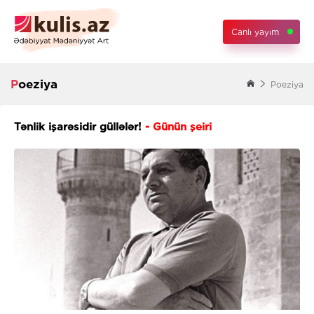
Canlı yayım
Poeziya
Poeziya
Tənlik işarəsidir güllələr!
- Günün şeiri