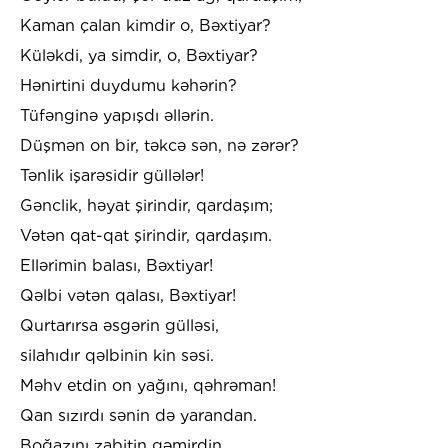
Kaman çalan kimdir o, Bəxtiyar?
Küləkdi, ya simdir, o, Bəxtiyar?
Hənirtini duydumu kəhərin?
Tüfənginə yapışdı əllərin.
Düşmən on bir, təkcə sən, nə zərər?
Tənlik işarəsidir güllələr!
Gənclik, həyat şirindir, qardaşım;
Vətən qat-qat şirindir, qardaşım.
Ellərimin balası, Bəxtiyar!
Qəlbi vətən qalası, Bəxtiyar!
Qurtarırsa əsgərin gülləsi,
silahıdır qəlbinin kin səsi.
Məhv etdin on yağını, qəhrəman!
Qan sızırdı sənin də yarandan.
Boğazını zabitin gəmirdin.