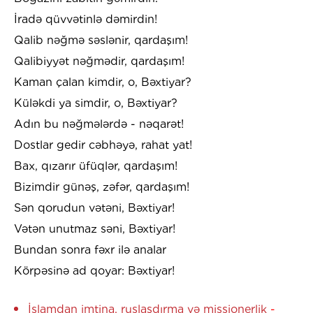
İradə qüvvətinlə dəmirdin!
Qalib nəğmə səslənir, qardaşım!
Qalibiyyət nəğmədir, qardaşım!
Kaman çalan kimdir, o, Bəxtiyar?
Küləkdi ya simdir, o, Bəxtiyar?
Adın bu nəğmələrdə - nəqarət!
Dostlar gedir cəbhəyə, rahat yat!
Bax, qızarır üfüqlər, qardaşım!
Bizimdir günəş, zəfər, qardaşım!
Sən qorudun vətəni, Bəxtiyar!
Vətən unutmaz səni, Bəxtiyar!
Bundan sonra fəxr ilə analar
Körpəsinə ad qoyar: Bəxtiyar!
İslamdan imtina, ruslaşdırma və missionerlik
-