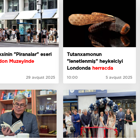
sinin "Piranalar" əsəri
Tutanxamonun
don Muzeyində
"lənətlənmiş" heykəlciyi
Londonda
hərracda
29 avqust 2025
10:00
5 avqust 2025