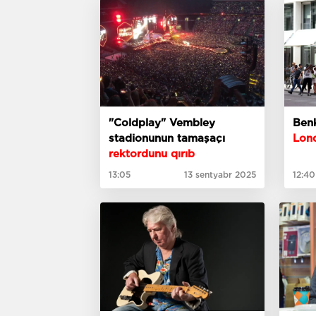
"Coldplay" Vembley
Benk
stadionunun tamaşaçı
Lon
rektordunu qırıb
13:05
13 sentyabr 2025
12:40