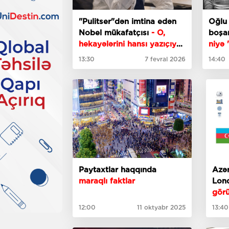
"Pulitser"dən imtina edən
Oğlu
Nobel mükafatçısı
- O,
boşa
hekayələrini hansı yazıçıya
niyə 
satmışdı?
uşağ
13:30
7 fevral 2026
14:40
Paytaxtlar haqqında
Azər
maraqlı faktlar
Lond
gör
12:00
11 oktyabr 2025
13:40