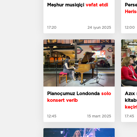
Məşhur musiqiçi
vəfat etdi
Pers
Heris
17:20
24 iyun 2025
12:00
Pianoçumuz Londonda
solo
Azıx
konsert verib
kitab
keçiri
12:45
15 mart 2025
17:45