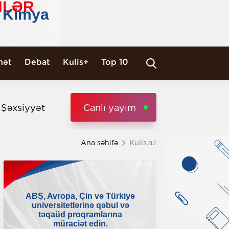
nət
Debat
Kulis+
Top 10
i Şəxsiyyət
Canlı yayım
Ana səhifə
Kulis.az