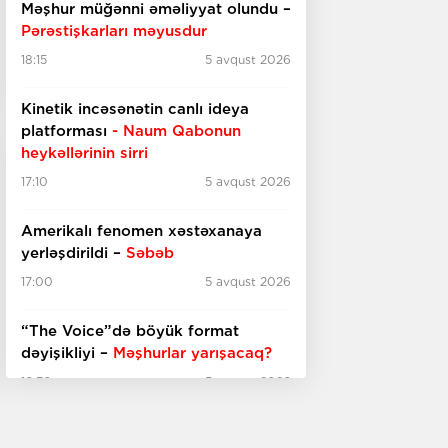
Məşhur müğənni əməliyyat olundu –
Pərəstişkarları məyusdur
18:15
5 avqust 2026
Kinetik incəsənətin canlı ideya
platforması
- Naum Qabonun
heykəllərinin sirri
17:10
5 avqust 2026
Amerikalı fenomen xəstəxanaya
yerləşdirildi –
Səbəb
17:00
5 avqust 2026
“The Voice”də böyük format
dəyişikliyi –
Məşhurlar yarışacaq?
16:30
5 avqust 2026
Azərbaycan fotoqrafiyasının 165