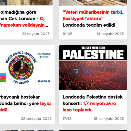
 olmadığına görə
“Vətən müharibəsinin tarixi.
nan Cek London
- O,
Şəxsiyyət faktoru”
"naməlum valideynin
Londonda təqdim edildi
ı” hesab olunurdu?
22 noyabr 2025
10:05
14 noyabr 2025
baycanlı bəstəkar
Londonda Fələstinə dəstək
onda birinci yerə
layiq
konserti:
1,7 milyon avro
üldü
ianə toplandı
22 sentyabr 2025
17:45
18 sentyabr 2025