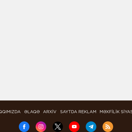
QQIMIZDA
ƏLAQƏ
ARXİV
SAYTDA REKLAM
MƏXFİLİK SİYA