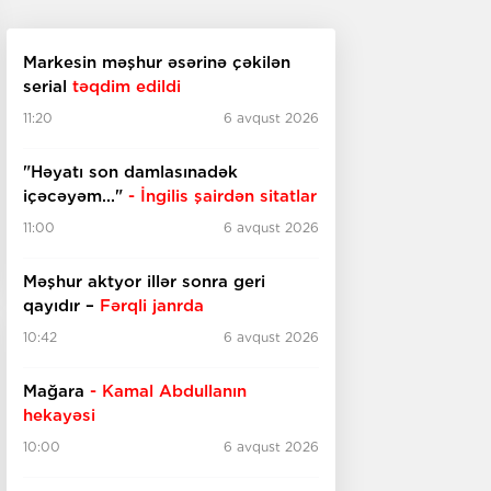
Markesin məşhur əsərinə çəkilən
serial
təqdim edildi
11:20
6 avqust 2026
"Həyatı son damlasınadək
içəcəyəm..."
- İngilis şairdən sitatlar
11:00
6 avqust 2026
Məşhur aktyor illər sonra geri
qayıdır –
Fərqli janrda
10:42
6 avqust 2026
Mağara
- Kamal Abdullanın
hekayəsi
10:00
6 avqust 2026