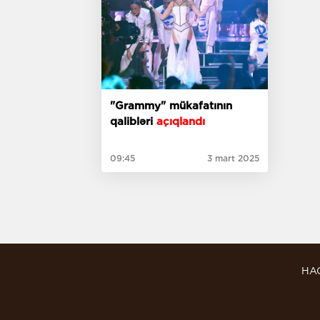
"Grammy" mükafatının
qalibləri
açıqlandı
09:45
3 mart 2025
HA