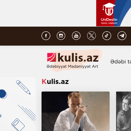
Ədəbi t
Kulis.az