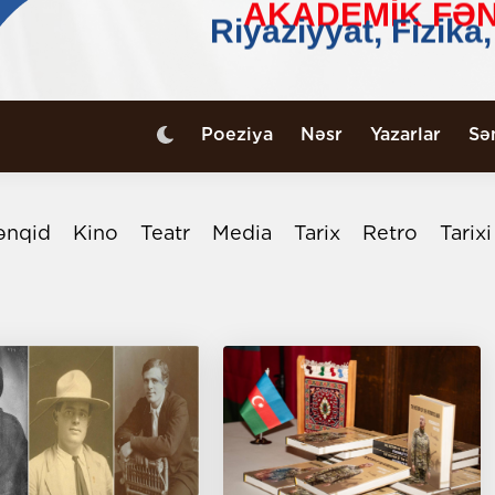
Poeziya
Nəsr
Yazarlar
Sə
ənqid
Kino
Teatr
Media
Tarix
Retro
Tarix