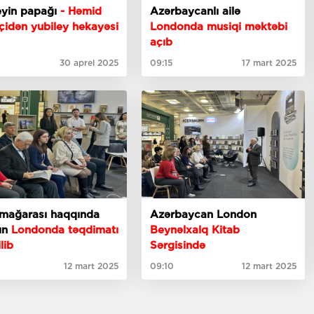
eyin papağı
- Həmid
Azərbaycanlı ailə
çidən yubiley hekayəsi
Londonda musiqi məktəbi
açıb
30 aprel 2025
09:15
17 mart 2025
 mağarası haqqında
Azərbaycan London
ın
Londonda təqdimatı
Beynəlxalq Kitab
lib
Sərgisində
12 mart 2025
09:10
12 mart 2025