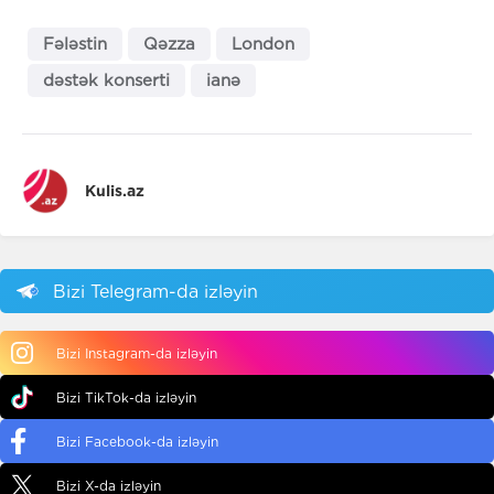
Fələstin
Qəzza
London
dəstək konserti
ianə
Kulis.az
Bizi Telegram-da izləyin
Bizi Instagram-da izləyin
Bizi TikTok-da izləyin
Bizi Facebook-da izləyin
Bizi X-da izləyin