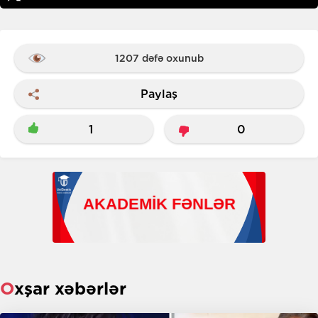
1207 dəfə oxunub
Paylaş
1
0
Oxşar xəbərlər