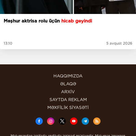
Məşhur aktrisa rolu üçün
hicab geyindi
13:10
5 avqust 2026
HAQQIMIZDA
ƏLAQƏ
ARXİV
SAYTDA REKLAM
MƏXFİLİK SİYASƏTİ
Məlumatdan istifadə etdikdə istinad mütləqdir. Məlumat internet