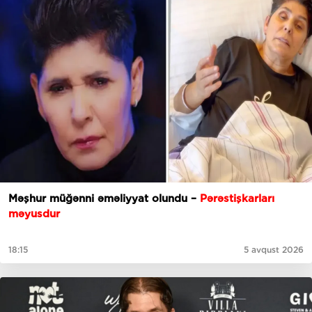
Məşhur müğənni əməliyyat olundu –
Pərəstişkarları
məyusdur
18:15
5 avqust 2026