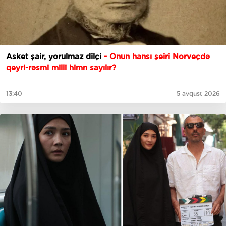
Asket şair, yorulmaz dilçi
- Onun hansı şeiri Norveçdə
qeyri-rəsmi milli himn sayılır?
13:40
5 avqust 2026