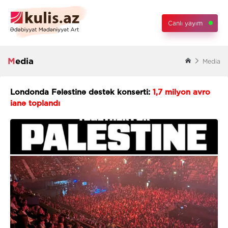
Canlı yayım
Media
Media
Londonda Fələstinə dəstək konserti:
1,7 milyon avro
ianə toplandı