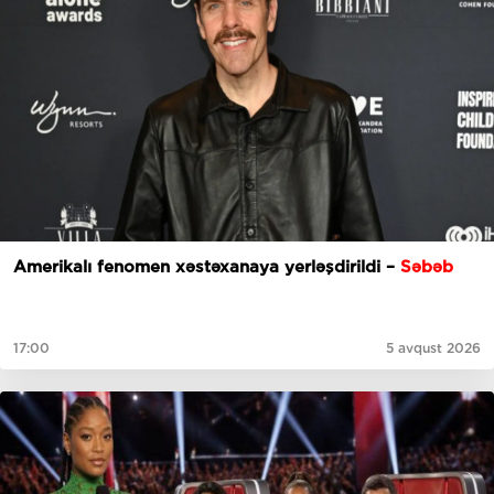
Amerikalı fenomen xəstəxanaya yerləşdirildi –
Səbəb
17:00
5 avqust 2026