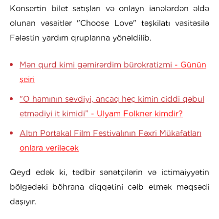
Konsertin bilet satışları və onlayn ianələrdən əldə
olunan vəsaitlər "Choose Love" təşkilatı vasitəsilə
Fələstin yardım qruplarına yönəldilib.
Mən qurd kimi gəmirərdim bürokratizmi
- Günün
şeiri
"O hamının sevdiyi, ancaq heç kimin ciddi qəbul
etmədiyi it kimidi”
- Ulyam Folkner kimdir?
Altın Portakal Film Festivalının Fəxri Mükafatları
onlara veriləcək
Qeyd edək ki, tədbir sənətçilərin və ictimaiyyətin
bölgədəki böhrana diqqətini cəlb etmək məqsədi
daşıyır.