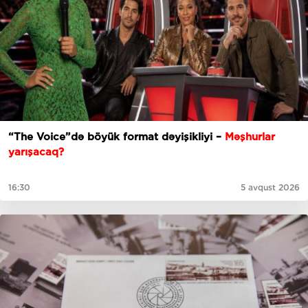
“The Voice”də böyük format dəyişikliyi –
Məşhurlar
yarışacaq?
16:30
5 avqust 2026