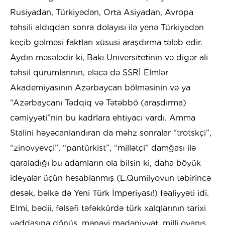
Rusiyadan, Türkiyədən, Orta Asiyadan, Avropa
təhsili aldıqdan sonra dolayısı ilə yenə Türkiyədən
keçib gəlməsi faktları xüsusi araşdırma tələb edir.
Aydın məsələdir ki, Bakı Universitetinin və digər ali
təhsil qurumlarının, eləcə də SSRİ Elmlər
Akademiyasının Azərbaycan bölməsinin və ya
“Azərbaycanı Tədqiq və Tətəbbö (araşdırma)
cəmiyyəti”nin bu kadrlara ehtiyacı vardı. Amma
Stalini həyəcanlandıran da məhz sonralar “trotskçi”,
“zinovyevçi”, “pantürkist”, “millətçi” damğası ilə
qaraladığı bu adamların ola bilsin ki, daha böyük
ideyalar üçün hesablanmış (L.Qumilyovun təbirincə
desək, bəlkə də Yeni Türk İmperiyası!) fəaliyyəti idi.
Elmi, bədii, fəlsəfi təfəkkürdə türk xalqlarının tarixi
yaddaşına dönüş, mənəvi mədəniyyət, milli oyanış