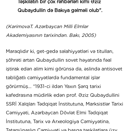
Təşkilatın bir çox rəhbərləri kimi Əziz
Qubaydullin də Bakıya gəlməli olub".
(KərimovaT. Azərbaycan Milli Elmlər
Akademiyasının tarixindən. Bakı, 2005)
Maraqlıdır ki, get-gedə səlahiyyətləri və titulları,
şöhrəti artan Qubaydullin sovet həyatında fəal
iştirak edən alim kimi görünsə də, əslində antisovet
təbliğatlı cəmiyyətlərdə fundamental işlər
görürmüş… “1931-ci ildən Yaxın Şərq tarixi
kafedrasına müdirlik edən prof. Əziz Qubaydullini
SSRİ Xalqları Tədqiqat İnstitutuna, Marksistlər Tarixi
Cəmiyyəti, Azərbaycan Dövlət Elmi Tədqiqat
İnstitutuna, Tarix və Arxeologiya Cəmiyyətinə,
Tatarşünaslıq Cəmiyyəti və başqa təşkilatlara üzv