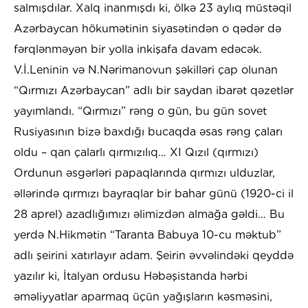
salmışdılar. Xalq inanmışdı ki, ölkə 23 aylıq müstəqil
Azərbaycan hökumətinin siyasətindən o qədər də
fərqlənməyən bir yolla inkişafa davam edəcək.
V.İ.Leninin və N.Nərimanovun şəkilləri çap olunan
“Qırmızı Azərbaycan” adlı bir saydan ibarət qəzetlər
yayımlandı. “Qırmızı” rəng o gün, bu gün sovet
Rusiyasının bizə baxdığı bucaqda əsas rəng çaları
oldu – qan çalarlı qırmızılıq… XI Qızıl (qırmızı)
Ordunun əsgərləri papaqlarında qırmızı ulduzlar,
əllərində qırmızı bayraqlar bir bahar günü (1920-ci il
28 aprel) azadlığımızı əlimizdən almağa gəldi… Bu
yerdə N.Hikmətin “Taranta Babuya 10-cu məktub”
adlı şeirini xatırlayır adam. Şeirin əvvəlindəki qeyddə
yazılır ki, İtalyan ordusu Həbəşistanda hərbi
əməliyyatlar aparmaq üçün yağışların kəsməsini,