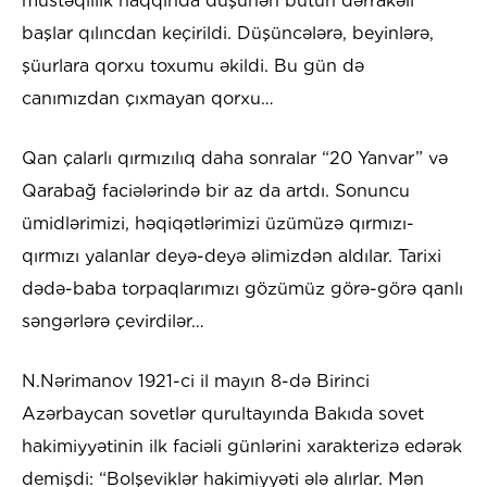
müstəqillik haqqında düşünən bütün dərrakəli
başlar qılıncdan keçirildi. Düşüncələrə, beyinlərə,
şüurlara qorxu toxumu əkildi. Bu gün də
canımızdan çıxmayan qorxu…
Qan çalarlı qırmızılıq daha sonralar “20 Yanvar” və
Qarabağ faciələrində bir az da artdı. Sonuncu
ümidlərimizi, həqiqətlərimizi üzümüzə qırmızı-
qırmızı yalanlar deyə-deyə əlimizdən aldılar. Tarixi
dədə-baba torpaqlarımızı gözümüz görə-görə qanlı
səngərlərə çevirdilər…
N.Nərimanov 1921-ci il mayın 8-də Birinci
Azərbaycan sovetlər qurultayında Bakıda sovet
hakimiyyətinin ilk faciəli günlərini xarakterizə edərək
demişdi: “Bolşeviklər hakimiyyəti ələ alırlar. Mən