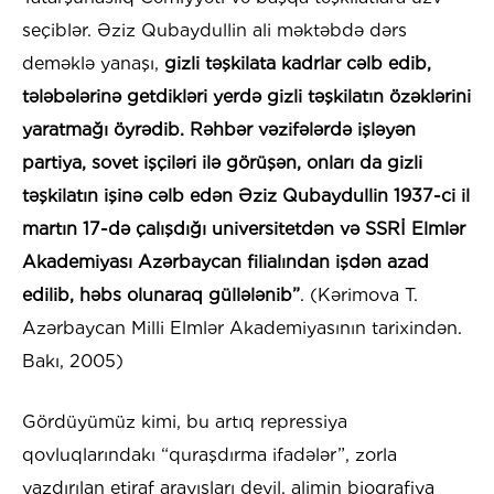
seçiblər. Əziz Qubaydullin ali məktəbdə dərs
deməklə yanaşı,
gizli təşkilata kadrlar cəlb edib,
tələbələrinə getdikləri yerdə gizli təşkilatın özəklərini
yaratmağı öyrədib. Rəhbər vəzifələrdə işləyən
partiya, sovet işçiləri ilə görüşən, onları da gizli
təşkilatın işinə cəlb edən Əziz Qubaydullin 1937-ci il
martın 17-də çalışdığı universitetdən və SSRİ Elmlər
Akademiyası Azərbaycan filialından işdən azad
edilib, həbs olunaraq güllələnib”
. (Kərimova T.
Azərbaycan Milli Elmlər Akademiyasının tarixindən.
Bakı, 2005)
Gördüyümüz kimi, bu artıq repressiya
qovluqlarındakı “quraşdırma ifadələr”, zorla
yazdırılan etiraf arayışları deyil, alimin bioqrafiya