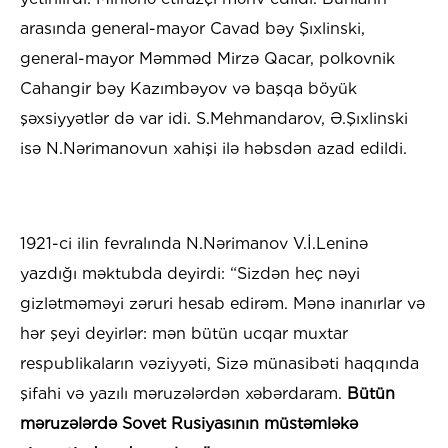
arasında general-mayor Cavad bəy Şıxlinski,
general-mayor Məmməd Mirzə Qacar, polkovnik
Cahangir bəy Kazımbəyov və başqa böyük
şəxsiyyətlər də var idi. S.Mehmandarov, Ə.Şıxlinski
isə N.Nərimanovun xahişi ilə həbsdən azad edildi.
1921-ci ilin fevralında N.Nərimanov V.İ.Leninə
yazdığı məktubda deyirdi: “Sizdən heç nəyi
gizlətməməyi zəruri hesab edirəm. Mənə inanırlar və
hər şeyi deyirlər: mən bütün ucqar muxtar
respublikaların vəziyyəti, Sizə münasibəti haqqında
şifahi və yazılı məruzələrdən xəbərdaram.
Bütün
məruzələrdə Sovet Rusiyasının müstəmləkə