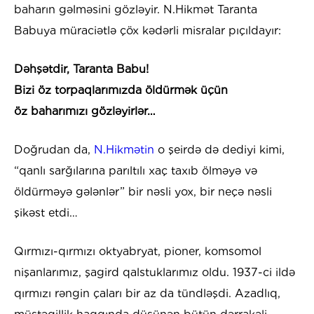
baharın gəlməsini gözləyir. N.Hikmət Taranta
Babuya müraciətlə çöx kədərli misralar pıçıldayır:
Dəhşətdir, Taranta Babu!
Bizi öz torpaqlarımızda öldürmək üçün
öz baharımızı gözləyirlər…
Doğrudan da,
N.Hikmətin
o şeirdə də dediyi kimi,
“qanlı sarğılarına parıltılı xaç taxıb ölməyə və
öldürməyə gələnlər” bir nəsli yox, bir neçə nəsli
şikəst etdi…
Qırmızı-qırmızı oktyabryat, pioner, komsomol
nişanlarımız, şagird qalstuklarımız oldu. 1937-ci ildə
qırmızı rəngin çaları bir az da tündləşdi. Azadlıq,