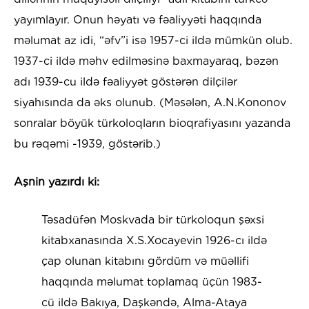
yayımlayır. Onun həyatı və fəaliyyəti haqqında
məlumat az idi, “əfv”i isə 1957-ci ildə mümkün olub.
1937-ci ildə məhv edilməsinə baxmayaraq, bəzən
adı 1939-cu ildə fəaliyyət göstərən dilçilər
siyahısında da əks olunub. (Məsələn, A.N.Kononov
sonralar böyük türkoloqların bioqrafiyasını yazanda
bu rəqəmi -1939, göstərib.)
Aşnin yazırdı ki:
Təsadüfən Moskvada bir türkoloqun şəxsi
kitabxanasında X.S.Xocayevin 1926-cı ildə
çap olunan kitabını gördüm və müəllifi
haqqında məlumat toplamaq üçün 1983-
cü ildə Bakıya, Daşkəndə, Alma-Ataya