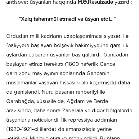
antisovet üsyanları haqqında
M.Ə.Rəsulzadə
yazırdı:
"Xalq təhəmmül etmədi və üsyan etdi…"
Ordudan milli kadrların uzaqlaşdırılması siyasəti ilə
fəaliyyətə başlayan bolşevik hakimiyyətinə qarşı ilk
aylardan etibarən üsyanlar baş qaldırdı. Gəncədən
başlayan etiraz hərəkatı (1800 nəfərlik Gəncə
qarnizonu may ayının sonlarında Gəncənin
müsəlmanlar yaşayan hissəsini ələ keçirmişdi) daha
da genişləndi, Nuru paşanın rəhbərliyi ilə
Qarabağda, xüsusilə də, Ağdam və Bərdə
ərazisində, daha sonra Zaqatala və digər bölgələrdə
üsyanlarla nəticələndi. İlk repressiya addımları
(1920-1921-ci illərdə) da amansızlıqla yerinə
yetirilirdi. Minlərlə etirazçı məhv edildi. Bunların