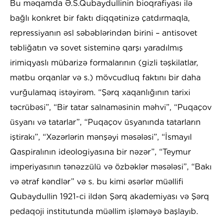
Bu məqamda Ə.S.Qubaydullinin bioqrafiyası ilə
bağlı konkret bir faktı diqqətinizə çatdırmaqla,
repressiyanın əsl səbəblərindən birini – antisovet
təbliğatın və sovet sisteminə qarşı yaradılmış
irimiqyaslı mübarizə formalarının (gizli təşkilatlar,
mətbu orqanlar və s.) mövcudluq faktını bir daha
vurğulamaq istəyirəm. “Şərq xaqanlığının tarixi
təcrübəsi”, “Bir tatar salnaməsinin məhvi”, “Puqaçov
üsyanı və tatarlar”, “Puqaçov üsyanında tatarların
iştirakı”, “Xəzərlərin mənşəyi məsələsi”, “İsmayıl
Qaspiralının ideologiyasına bir nəzər”, “Teymur
imperiyasının tənəzzülü və özbəklər məsələsi”, “Bakı
və ətraf kəndlər” və s. bu kimi əsərlər müəllifi
Qubaydullin 1921-ci ildən Şərq akademiyası və Şərq
pedaqoji institutunda müəllim işləməyə başlayıb.