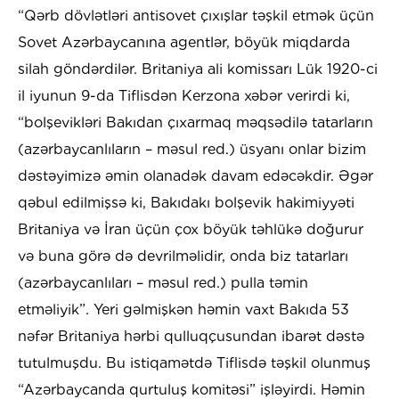
“Qərb dövlətləri antisovet çıxışlar təşkil etmək üçün
Sovet Azərbaycanına agentlər, böyük miqdarda
silah göndərdilər. Britaniya ali komissarı Lük 1920-ci
il iyunun 9-da Tiflisdən Kerzona xəbər verirdi ki,
“bolşevikləri Bakıdan çıxarmaq məqsədilə tatarların
(azərbaycanlıların – məsul red.) üsyanı onlar bizim
dəstəyimizə əmin olanadək davam edəcəkdir. Əgər
qəbul edilmişsə ki, Bakıdakı bolşevik hakimiyyəti
Britaniya və İran üçün çox böyük təhlükə doğurur
və buna görə də devrilməlidir, onda biz tatarları
(azərbaycanlıları – məsul red.) pulla təmin
etməliyik”. Yeri gəlmişkən həmin vaxt Bakıda 53
nəfər Britaniya hərbi qulluqçusundan ibarət dəstə
tutulmuşdu. Bu istiqamətdə Tiflisdə təşkil olunmuş
“Azərbaycanda qurtuluş komitəsi” işləyirdi. Həmin