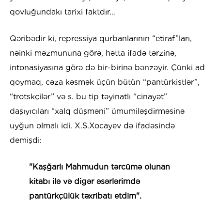
qovluğundakı tarixi faktdır…
Qəribədir ki, repressiya qurbanlarının “etiraf”ları,
nəinki məzmununa görə, hətta ifadə tərzinə,
intonasiyasına görə də bir-birinə bənzəyir. Çünki ad
qoymaq, cəza kəsmək üçün bütün “pantürkistlər”,
“trotskçilər” və s. bu tip təyinatlı “cinayət”
daşıyıcıları “xalq düşməni” ümumiləşdirməsinə
uyğun olmalı idi. X.S.Xocayev də ifadəsində
demişdi:
"Kaşğarlı Mahmudun tərcümə olunan
kitabı ilə və digər əsərlərimdə
pantürkçülük təxribatı etdim".