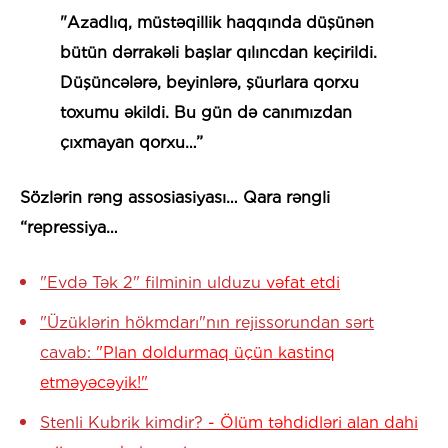
"Azadlıq, müstəqillik haqqında düşünən
bütün dərrakəli başlar qılıncdan keçirildi.
Düşüncələrə, beyinlərə, şüurlara qorxu
toxumu əkildi. Bu gün də canımızdan
çıxmayan qorxu…”
Sözlərin rəng assosiasiyası… Qara rəngli
“repressiya…
"Evdə Tək 2" filminin ulduzu
vəfat etdi
"Üzüklərin hökmdarı"nın rejissorundan sərt
cavab:
"Plan doldurmaq üçün kastinq
etməyəcəyik!"
Stenli Kubrik kimdir?
- Ölüm təhdidləri alan dahi