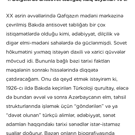
XX əsrin əvvəllərində Qafqazın mədəni mərkəzinə
çevrilmiş Bakıda antisovet təbliğatı bir çox
istiqamətlərdə olduğu kimi, ədəbiyyat, dilçilik və
digər elmi-mədəni sahələrdə də güclənmişdi. Sovet
hökumətini yıxmaq istəyən daxili və xarici qüvvələr
mövcud idi. Bununla bağlı bəzi tarixi faktları
məqalənin sonrakı hissələrində diqqətə
çatdıracağam. Onu da qeyd etmək istəyirəm ki,
1926-cı ildə Bakıda keçirilən Türkoloji qurultay, eləcə
də bundan əvvəl və sonra Azərbaycanın elm, təhsil
strukturlarında işləmək üçün “göndərilən” və ya
“dəvət olunan” türkçü alimlər, ədəbiyyat, sənət
adamları haqqındakı tarixi sənədlər istər-istəməz
suallar doğurur. Bəzən onların bioqrafiyasında