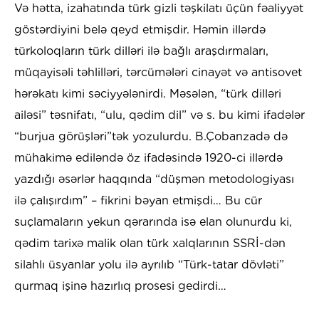
Və hətta, izahatında türk gizli təşkilatı üçün fəaliyyət
göstərdiyini belə qeyd etmişdir. Həmin illərdə
türkoloqların türk dilləri ilə bağlı araşdırmaları,
müqayisəli təhlilləri, tərcümələri cinayət və antisovet
hərəkatı kimi səciyyələnirdi. Məsələn, “türk dilləri
ailəsi” təsnifatı, “ulu, qədim dil” və s. bu kimi ifadələr
“burjua görüşləri”tək yozulurdu. B.Çobanzadə də
mühakimə ediləndə öz ifadəsində 1920-ci illərdə
yazdığı əsərlər haqqında “düşmən metodologiyası
ilə çalışırdım” – fikrini bəyan etmişdi… Bu cür
suçlamaların yekun qərarında isə elan olunurdu ki,
qədim tarixə malik olan türk xalqlarının SSRİ-dən
silahlı üsyanlar yolu ilə ayrılıb “Türk-tatar dövləti”
qurmaq işinə hazırlıq prosesi gedirdi…