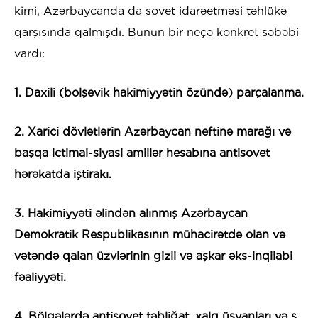
kimi, Azərbaycanda da sovet idarəetməsi təhlükə
qarşısında qalmışdı. Bunun bir neçə konkret səbəbi
vardı:
1. Daxili (bolşevik hakimiyyətin özündə) parçalanma.
2. Xarici dövlətlərin Azərbaycan neftinə marağı və
başqa ictimai-siyasi amillər hesabına antisovet
hərəkatda iştirakı.
3. Hakimiyyəti əlindən alınmış Azərbaycan
Demokratik Respublikasının mühacirətdə olan və
vətəndə qalan üzvlərinin gizli və aşkar əks-inqilabi
fəaliyyəti.
4. Bölgələrdə antisovet təbliğat, xalq üsyanları və s.