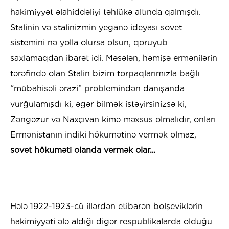
hakimiyyət əlahiddəliyi təhlükə altında qalmışdı.
Stalinin və stalinizmin yeganə ideyası sovet
sistemini nə yolla olursa olsun, qoruyub
saxlamaqdan ibarət idi. Məsələn, həmişə ermənilərin
tərəfində olan Stalin bizim torpaqlarımızla bağlı
“mübahisəli ərazi” problemindən danışanda
vurğulamışdı ki, əgər bilmək istəyirsinizsə ki,
Zəngəzur və Naxçıvan kimə məxsus olmalıdır, onları
Ermənistanın indiki hökumətinə vermək olmaz,
sovet hökuməti olanda vermək olar…
Hələ 1922-1923-cü illərdən etibarən bolşeviklərin
hakimiyyəti ələ aldığı digər respublikalarda olduğu