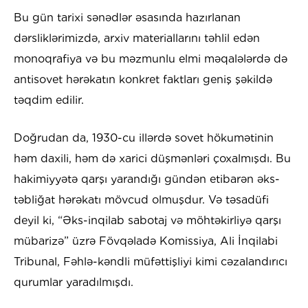
Bu gün tarixi sənədlər əsasında hazırlanan
dərsliklərimizdə, arxiv materiallarını təhlil edən
monoqrafiya və bu məzmunlu elmi məqalələrdə də
antisovet hərəkatın konkret faktları geniş şəkildə
təqdim edilir.
Doğrudan da, 1930-cu illərdə sovet hökumətinin
həm daxili, həm də xarici düşmənləri çoxalmışdı. Bu
hakimiyyətə qarşı yarandığı gündən etibarən əks-
təbliğat hərəkatı mövcud olmuşdur. Və təsadüfi
deyil ki, “Əks-inqilab sabotaj və möhtəkirliyə qarşı
mübarizə” üzrə Fövqəladə Komissiya, Ali İnqilabi
Tribunal, Fəhlə-kəndli müfəttişliyi kimi cəzalandırıcı
qurumlar yaradılmışdı.