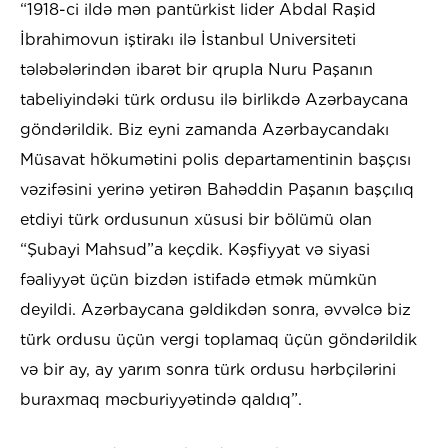
“1918-ci ildə mən pantürkist lider Abdal Raşid
İbrahimovun iştirakı ilə İstanbul Universiteti
tələbələrindən ibarət bir qrupla Nuru Paşanın
tabeliyindəki türk ordusu ilə birlikdə Azərbaycana
göndərildik. Biz eyni zamanda Azərbaycandakı
Müsavat hökumətini polis departamentinin başçısı
vəzifəsini yerinə yetirən Bahəddin Paşanın başçılıq
etdiyi türk ordusunun xüsusi bir bölümü olan
“Şubayi Mahsud”a keçdik. Kəşfiyyat və siyasi
fəaliyyət üçün bizdən istifadə etmək mümkün
deyildi. Azərbaycana gəldikdən sonra, əvvəlcə biz
türk ordusu üçün vergi toplamaq üçün göndərildik
və bir ay, ay yarım sonra türk ordusu hərbçilərini
buraxmaq məcburiyyətində qaldıq”.