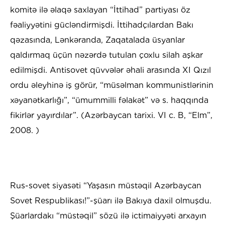
komitə ilə əlaqə saxlayan “İttihad” partiyası öz
fəaliyyətini gücləndirmişdi. İttihadçılardan Bakı
qəzasında, Lənkəranda, Zaqatalada üsyanlar
qaldırmaq üçün nəzərdə tutulan çoxlu silah aşkar
edilmişdi. Antisovet qüvvələr əhali arasında XI Qızıl
ordu əleyhinə iş görür, “müsəlman kommunistlərinin
xəyanətkarlığı”, “ümummilli fəlakət” və s. haqqında
fikirlər yayırdılar”. (Azərbaycan tarixi. VI c. B, “Elm”,
2008. )
Rus-sovet siyasəti “Yaşasın müstəqil Azərbaycan
Sovet Respublikası!”-şüarı ilə Bakıya daxil olmuşdu.
Şüarlardakı “müstəqil” sözü ilə ictimaiyyəti arxayın