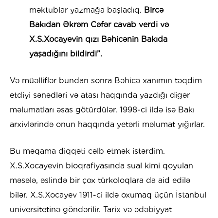
məktublar yazmağa başladıq.
Bircə
Bakıdan Əkrəm Cəfər cavab verdi və
X.S.Xocayevin qızı Bəhicənin Bakıda
yaşadığını bildirdi”.
Və müəlliflər bundan sonra Bəhicə xanımın təqdim
etdiyi sənədləri və atası haqqında yazdığı digər
məlumatları əsas götürdülər. 1998-ci ildə isə Bakı
arxivlərində onun haqqında yetərli məlumat yığırlar.
Bu məqama diqqəti cəlb etmək istərdim.
X.S.Xocayevin bioqrafiyasında sual kimi qoyulan
məsələ, əslində bir çox türkoloqlara da aid edilə
bilər. X.S.Xocayev 1911-ci ildə oxumaq üçün İstanbul
universitetinə göndərilir. Tarix və ədəbiyyat