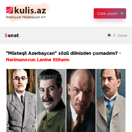
Canlı yayım
Sənət
Sənət
"Müstəqil Azərbaycan” sözü dilinizdən çıxmadımı?
-
Nərimanovun Leninə ittihamı