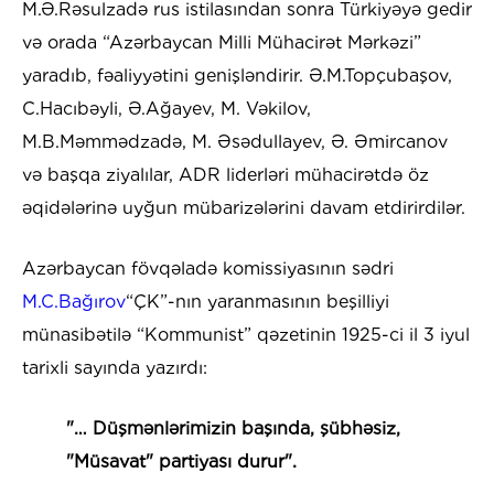
M.Ə.Rəsulzadə rus istilasından sonra Türkiyəyə gedir
və orada “Azərbaycan Milli Mühacirət Mərkəzi”
yaradıb, fəaliyyətini genişləndirir. Ə.M.Topçubaşov,
C.Hacıbəyli, Ə.Ağayev, M. Vəkilov,
M.B.Məmmədzadə, M. Əsədullayev, Ə. Əmircanov
və başqa ziyalılar, ADR liderləri mühacirətdə öz
əqidələrinə uyğun mübarizələrini davam etdirirdilər.
Azərbaycan fövqəladə komissiyasının sədri
M.C.Bağırov
“ÇK”-nın yaranmasının beşilliyi
münasibətilə “Kommunist” qəzetinin 1925-ci il 3 iyul
tarixli sayında yazırdı:
"… Düşmənlərimizin başında, şübhəsiz,
"Müsavat" partiyası durur".