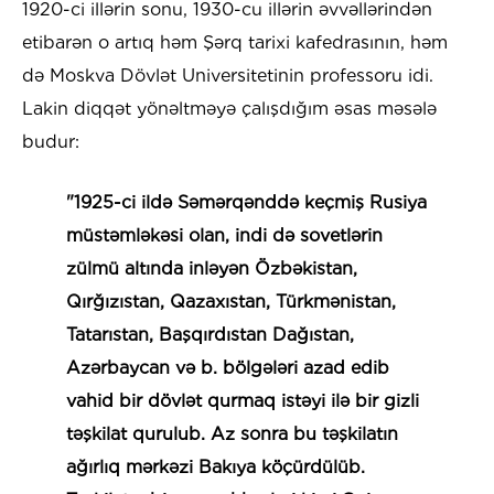
1920-ci illərin sonu, 1930-cu illərin əvvəllərindən
etibarən o artıq həm Şərq tarixi kafedrasının, həm
də Moskva Dövlət Universitetinin professoru idi.
Lakin diqqət yönəltməyə çalışdığım əsas məsələ
budur:
"1925-ci ildə Səmərqənddə keçmiş Rusiya
müstəmləkəsi olan, indi də sovetlərin
zülmü altında inləyən Özbəkistan,
Qırğızıstan, Qazaxıstan, Türkmənistan,
Tatarıstan, Başqırdıstan Dağıstan,
Azərbaycan və b. bölgələri azad edib
vahid bir dövlət qurmaq istəyi ilə bir gizli
təşkilat qurulub. Az sonra bu təşkilatın
ağırlıq mərkəzi Bakıya köçürdülüb.