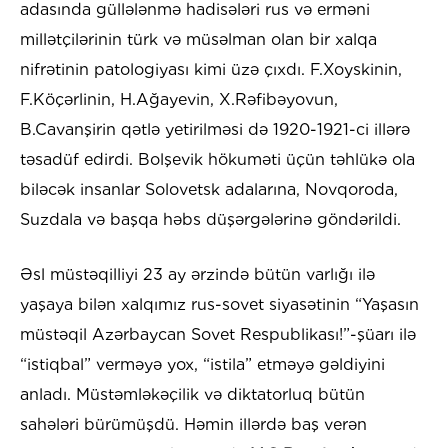
adasında güllələnmə hadisələri rus və erməni
millətçilərinin türk və müsəlman olan bir xalqa
nifrətinin patologiyası kimi üzə çıxdı. F.Xoyskinin,
F.Köçərlinin, H.Ağayevin, X.Rəfibəyovun,
B.Cavanşirin qətlə yetirilməsi də 1920-1921-ci illərə
təsadüf edirdi. Bolşevik hökuməti üçün təhlükə ola
biləcək insanlar Solovetsk adalarına, Novqoroda,
Suzdala və başqa həbs düşərgələrinə göndərildi.
Əsl müstəqilliyi 23 ay ərzində bütün varlığı ilə
yaşaya bilən xalqımız rus-sovet siyasətinin “Yaşasın
müstəqil Azərbaycan Sovet Respublikası!”-şüarı ilə
“istiqbal” verməyə yox, “istila” etməyə gəldiyini
anladı. Müstəmləkəçilik və diktatorluq bütün
sahələri bürümüşdü. Həmin illərdə baş verən