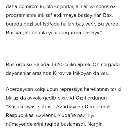
daha demirəm ki, ələ keçirirlər, alırlar və sonra öz
proqramlarını inkişaf etdirməyə başlayırlar. Bax,
burada bəzi sui-istifadə halları baş verir. Bu yerdə
Rusiya şablonu ilə yenidənqurma başlayır”.
Rus ordusu Bakıda: 1920-cı ilin apreli. Ön cərgədə
dayananlar arasında Kirov və Mikoyan da var…
Azərbaycan xalqı üçün repressiya hərəkatının tarixi
bir az da əvvələ gedib çıxır. XI Qızıl ordunun
“Xüsusi siyasi şöbəsi” Azərbaycan Demokratik
Respublikası üzvlərini, Müdafıə nazirliyi
nümayəndələrini təqibə başlamışdı. Nargin