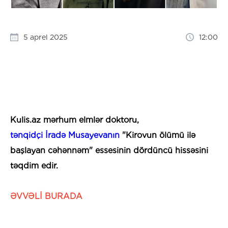
5 aprel 2025
12:00
Kulis.az mərhum elmlər doktoru,
tənqidçi İradə Musayevanın
"Kirovun ölümü ilə
başlayan cəhənnəm" essesinin dördüncü hissəsini
təqdim edir.
ƏVVƏLİ BURADA