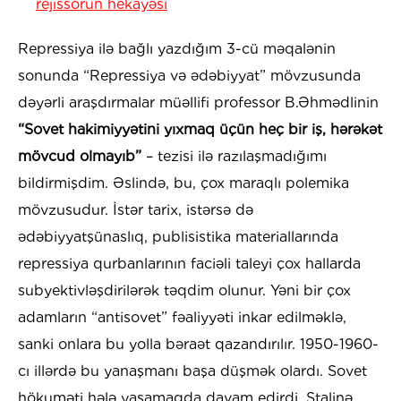
rejissorun hekayəsi
Repressiya ilə bağlı yazdığım 3-cü məqalənin
sonunda “Repressiya və ədəbiyyat” mövzusunda
dəyərli araşdırmalar müəllifi professor B.Əhmədlinin
“Sovet hakimiyyətini yıxmaq üçün heç bir iş, hərəkət
mövcud olmayıb”
– tezisi ilə razılaşmadığımı
bildirmişdim. Əslində, bu, çox maraqlı polemika
mövzusudur. İstər tarix, istərsə də
ədəbiyyatşünaslıq, publisistika materiallarında
repressiya qurbanlarının faciəli taleyi çox hallarda
subyektivləşdirilərək təqdim olunur. Yəni bir çox
adamların “antisovet” fəaliyyəti inkar edilməklə,
sanki onlara bu yolla bəraət qazandırılır. 1950-1960-
cı illərdə bu yanaşmanı başa düşmək olardı. Sovet
hökuməti hələ yaşamaqda davam edirdi. Stalinə