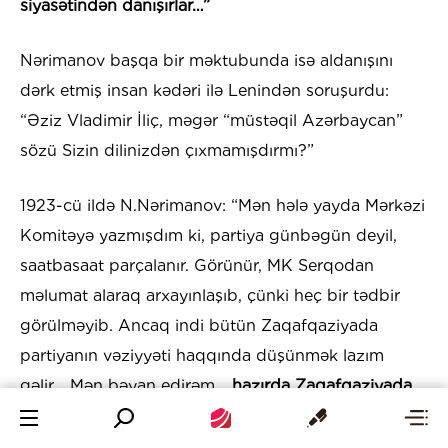
siyasətindən danışırlar…”
Nərimanov başqa bir məktubunda isə aldanışını
dərk etmiş insan kədəri ilə Lenindən soruşurdu:
“Əziz Vladimir İliç, məgər “müstəqil Azərbaycan”
sözü Sizin dilinizdən çıxmamışdırmı?”
1923-cü ildə N.Nərimanov: “Mən hələ yayda Mərkəzi
Komitəyə yazmışdım ki, partiya günbəgün deyil,
saatbasaat parçalanır. Görünür, MK Serqodan
məlumat alaraq arxayınlaşıb, çünki heç bir tədbir
görülməyib. Ancaq indi bütün Zaqafqaziyada
partiyanın vəziyyəti haqqında düşünmək lazım
gəlir… Mən bəyan edirəm…
hazırda Zaqafqaziyada
bizim hakimiyyətimiz yalnız süngü gücünə yaşayır.
Lakin belə məsuliyyətli dövrdə onu süngü gücünə