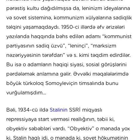
pərəstiş kultu dağıdılmışsa da, leninizm ideyalarına
və sovet sisteminə, kommunizm xülyalarına sadiqlik
təlqini yaşamaqdaydı. 1950-ci illərdə əfv ərizələri
yazılanda haqqında bəhs edilən adamı “kommunist
partiyasının sadiq üzvü”, “leninçi”, “marksizm
nəzəriyyəsinin tərəfdarı” və s. kimi təqdim edirdilər.
Bu isə o adamların həqiqi siyasi, sosial görüşlərini
pərdələmək anlamına gəlir. Əvvəlki məqalələrimdə
böyük türkoloq Somoyleviçin timsalında bunu
vurğulamışdım…
Bəli, 1934-cü ildə
Stalinin
SSRİ miqyaslı
repressiyaya start verməsi reallığının, təbii ki,
obyektiv səbəbləri vardı. “Obyektiv” o mənada yox
ki, Stalin haqlı idi, o mənada ki, sovet hökumətinin