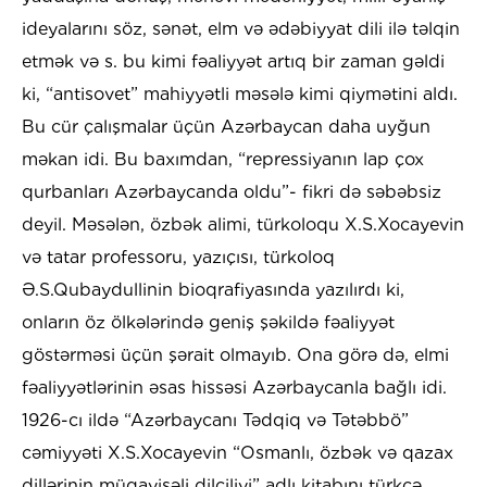
ideyalarını söz, sənət, elm və ədəbiyyat dili ilə təlqin
etmək və s. bu kimi fəaliyyət artıq bir zaman gəldi
ki, “antisovet” mahiyyətli məsələ kimi qiymətini aldı.
Bu cür çalışmalar üçün Azərbaycan daha uyğun
məkan idi. Bu baxımdan, “repressiyanın lap çox
qurbanları Azərbaycanda oldu”- fikri də səbəbsiz
deyil. Məsələn, özbək alimi, türkoloqu X.S.Xocayevin
və tatar professoru, yazıçısı, türkoloq
Ə.S.Qubaydullinin bioqrafiyasında yazılırdı ki,
onların öz ölkələrində geniş şəkildə fəaliyyət
göstərməsi üçün şərait olmayıb. Ona görə də, elmi
fəaliyyətlərinin əsas hissəsi Azərbaycanla bağlı idi.
1926-cı ildə “Azərbaycanı Tədqiq və Tətəbbö”
cəmiyyəti X.S.Xocayevin “Osmanlı, özbək və qazax
dillərinin müqayisəli dilçiliyi” adlı kitabını türkcə