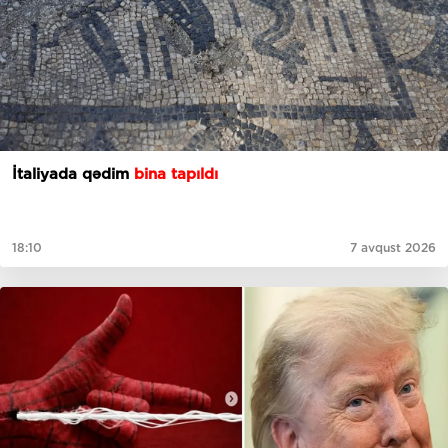
İtaliyada qədim
bina tapıldı
18:10
7 avqust 2026