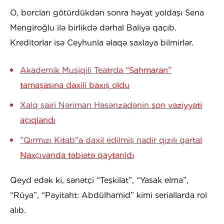
O, borcları götürdükdən sonra həyat yoldaşı Sena
Mengiroğlu ilə birlikdə dərhal Baliyə qaçıb.
Kreditorlar isə Ceyhunla əlaqə saxlaya bilmirlər.
Akademik Musiqili Teatrda
“Şahmaran”
tamaşasına daxili baxış oldu
Xalq şairi Nəriman Həsənzadənin
son vəziyyəti
açıqlandı
"Qırmızı Kitab"a daxil edilmiş nadir qızılı qartal
Naxçıvanda təbiətə qaytarıldı
Qeyd edək ki, sənətçi “Teşkilat”, “Yasak elma”,
“Rüya”, “Payitaht: Abdülhamid” kimi seriallarda rol
alıb.