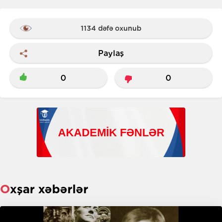
1134 dəfə oxunub
Paylaş
0
0
Oxşar xəbərlər