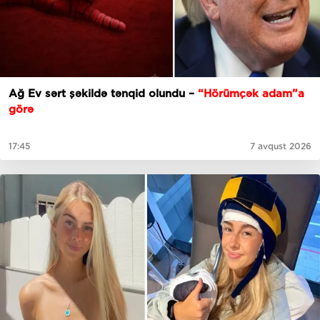
Ağ Ev sərt şəkildə tənqid olundu –
“Hörümçək adam”a
görə
17:45
7 avqust 2026