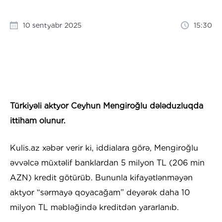
10 sentyabr 2025
15:30
Türkiyəli aktyor Ceyhun Mengiroğlu dələduzluqda
ittiham olunur.
Kulis.az xəbər verir ki, iddialara görə, Mengiroğlu
əvvəlcə müxtəlif banklardan 5 milyon TL (206 min
AZN) kredit götürüb. Bununla kifayətlənməyən
aktyor “sərmayə qoyacağam” deyərək daha 10
milyon TL məbləğində kreditdən yararlanıb.