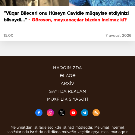
"Vüqar Biləcəri onu Hüseyn Cavidlə müqayisə etdiyinizi
bilsəydi..."
- Görəsən, meyxanaçılar bizdən inciməz ki?
15:00
7 avqust 2026
HAQQIMIZDA
ƏLAQƏ
ARXİV
SAYTDA REKLAM
MƏXFİLİK SİYASƏTİ
Məlumatdan istifadə etdikdə istinad mütləqdir. Məlumat internet
səhifələrində istifadə edildikdə müvafiq keçidin qoyulması mütləqdir.