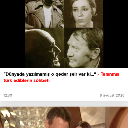
"Dünyada yazılmamış o qədər şeir var ki..."
- Tanınmış
türk ədiblərin söhbəti
12:30
8 avqust 2026