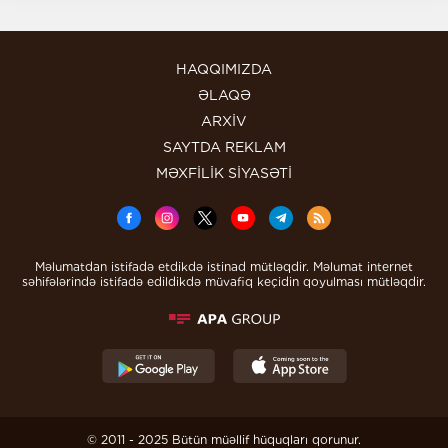
HAQQIMIZDA
ƏLAQƏ
ARXİV
SAYTDA REKLAM
MƏXFİLİK SİYASƏTİ
Məlumatdan istifadə etdikdə istinad mütləqdir. Məlumat internet
səhifələrində istifadə edildikdə müvafiq keçidin qoyulması mütləqdir.
© 2011 - 2025 Bütün müəllif hüquqları qorunur.