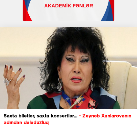
Saxta biletlər, saxta konsertlər...
- Zeynəb Xanlarovanın
adından dələduzluq