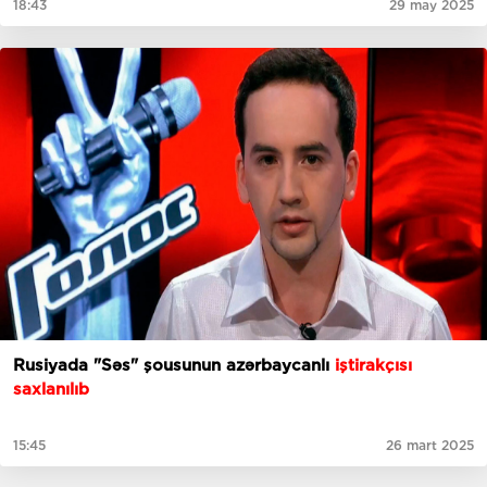
18:43
29 may 2025
Rusiyada "Səs" şousunun azərbaycanlı
iştirakçısı
saxlanılıb
15:45
26 mart 2025