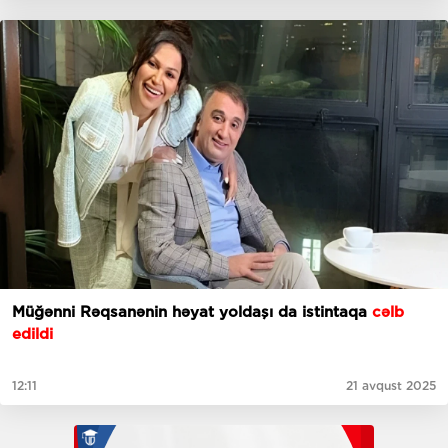
Müğənni Rəqsanənin həyat yoldaşı da istintaqa
cəlb
edildi
12:11
21 avqust 2025