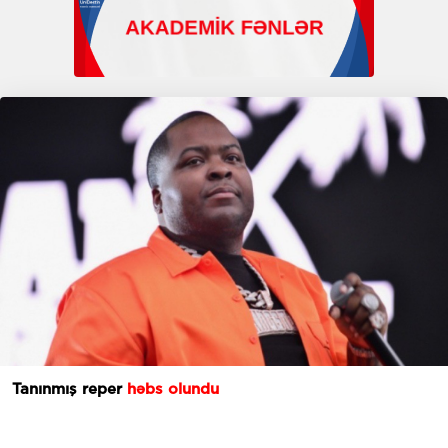
Tanınmış reper
həbs olundu