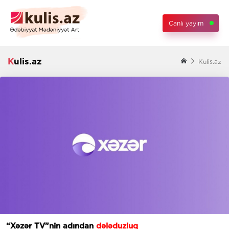
Canlı yayım
Kulis.az
Kulis.az
“Xəzər TV”nin adından
dələduzluq