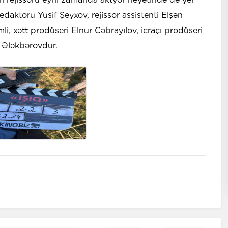
daktoru Yusif Şeyxov, rejissor assistenti Elşən
li, xətt prodüseri Elnur Cəbrayılov, icraçı prodüseri
 Ələkbərovdur.