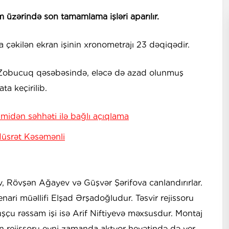
ilm üzərində son tamamlama işləri aparılır.
da çəkilən ekran işinin xronometrajı 23 dəqiqədir.
un Zobucuq qəsəbəsində, eləcə də azad olunmuş
ta keçirilib.
midən səhhəti ilə bağlı açıqlama
Nüsrət Kəsəmənli
, Rövşən Ağayev və Güşvər Şərifova canlandırırlar.
nari müəllifi Elşad Ərşadoğludur. Təsvir rejissoru
luşçu rəssam işi isə Arif Niftiyevə məxsusdur. Montaj
in rejissoru eyni zamanda aktyor heyətində də yer