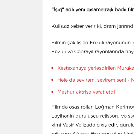
“İşıq” adlı yeni qısametrajlı bədii f
Kulis.az xəbər verir ki, dram janrın
Filmin çəkilişləri Füzuli rayonun
Füzuli və Cəbrayıl rayonlarında həya
Xəstəxanaya yerləşdirilən
Muraka
Hələ də sevirəm, sevirəm səni
- 
Məşhur aktrisa
vəfat etdi
Filmdə əsas rolları Loğman Kərimov
Layihənin quruluşçu rejissoru və sse
kimi Vasif Vəlizadə çıxış edir, quru
rejissoru Ağarza Əsgərov olan film