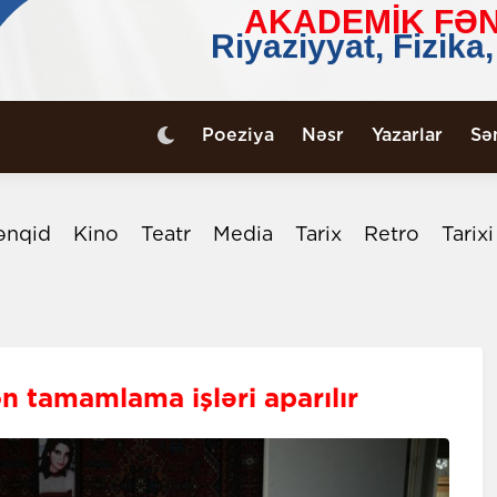
Poeziya
Nəsr
Yazarlar
Sə
ənqid
Kino
Teatr
Media
Tarix
Retro
Tarix
n tamamlama işləri aparılır