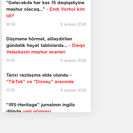
"Gələcəkdə hər kəs 15 dəqiqəliyinə
məşhur olacaq..."
- Endi Vorhol kim
idi?
16:30
6 avqust 2026
Düşmənə hörmət, aliləşdirilən
gündəlik həyat tablolarda...
-
Dieqo
Velaskesin məşhur əsərləri
15:45
6 avqust 2026
Tarixi razılaşma əldə olundu -
"TikTok" və "Disney” arasında
15:30
6 avqust 2026
“IRS-Heritage” jurnalının ingilis
dilində
yeni nömrəsi
15:15
6 avqust 2026