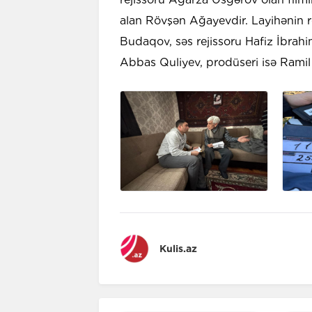
alan Rövşən Ağayevdir. Layihənin re
Budaqov, səs rejissoru Hafiz İbrahim
Abbas Quliyev, prodüseri isə Ramil
Kulis.az