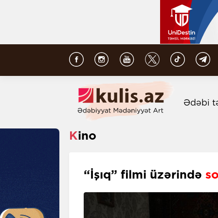
Ədəbi t
Kino
“İşıq” filmi üzərində
so