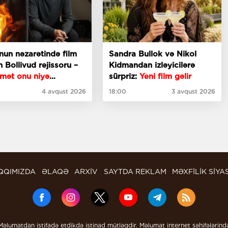
un nəzarətində film
Sandra Bullok və Nikol
 Bollivud rejissoru –
Kidmandan izləyicilərə
mət onu niyə
sürpriz:
Yeni film gəlir
ləmişdi?
4 avqust 2026
18:00
3 avqust 2026
QQIMIZDA
ƏLAQƏ
ARXİV
SAYTDA REKLAM
MƏXFİLİK SİYA
Məlumatdan istifadə etdikdə istinad mütləqdir. Məlumat internet səhifələrind