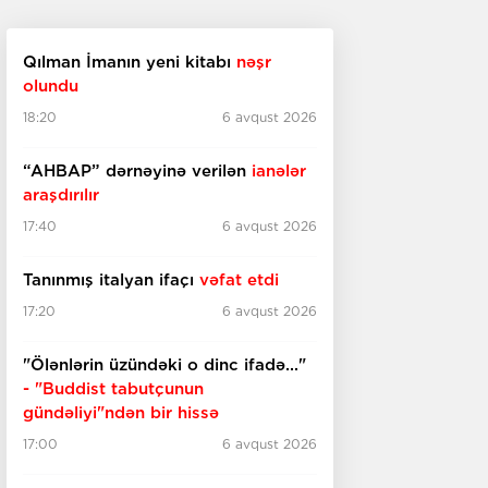
Qılman İmanın yeni kitabı
nəşr
olundu
18:20
6 avqust 2026
“AHBAP” dərnəyinə verilən
ianələr
araşdırılır
17:40
6 avqust 2026
Tanınmış italyan ifaçı
vəfat etdi
17:20
6 avqust 2026
"Ölənlərin üzündəki o dinc ifadə..."
- "Buddist tabutçunun
gündəliyi"ndən bir hissə
17:00
6 avqust 2026