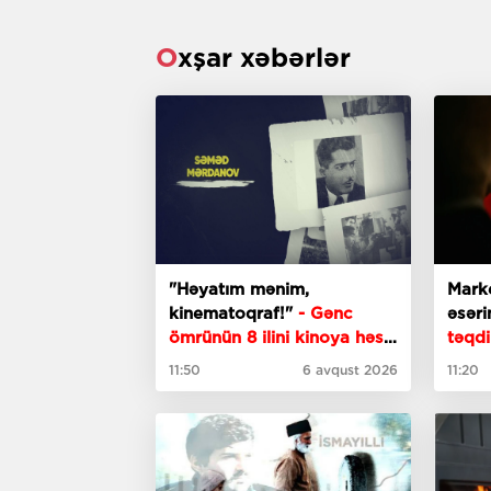
Oxşar xəbərlər
"Həyatım mənim,
Marke
kinematoqraf!"
- Gənc
əsəri
ömrünün 8 ilini kinoya həsr
təqdi
edən Səməd Mərdanov
11:50
6 avqust 2026
11:20