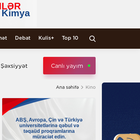
nət
Debat
Kulis+
Top 10
i Şəxsiyyət
Canlı yayım
Ana səhifə
Kino