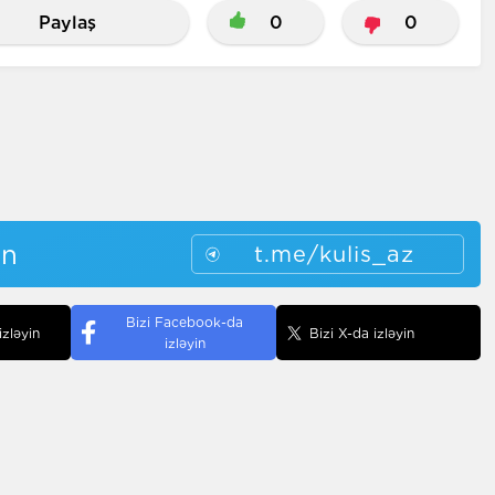
Paylaş
0
0
in
t.me/kulis_az
Bizi Facebook-da
izləyin
Bizi X-da izləyin
izləyin