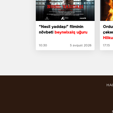
“Nəsil yaddaşı” filminin
Ordun
növbəti
beynəlxalq uğuru
çəkən
Höku
hədə
10:30
5 avqust 2026
17:15
HA