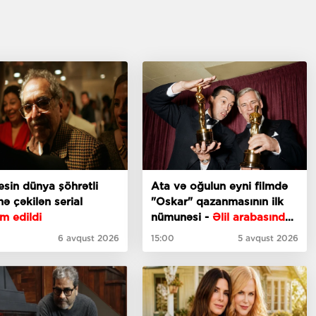
sin dünya şöhrətli
Ata və oğulun eyni filmdə
nə çəkilən serial
"Oskar" qazanmasının ilk
m edildi
nümunəsi -
Əlil arabasında
film çəkən rejissor kimdir?
6 avqust 2026
15:00
5 avqust 2026