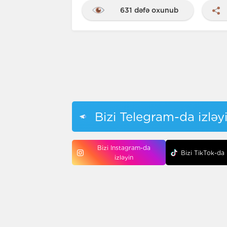
631 dəfə oxunub
Bizi Telegram-da izləy
Bizi Instagram-da
Bizi TikTok-da 
izləyin