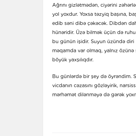
Ağrını gizlətmədən, ciyərini zəhə
yol yoxdur. Yoxsa təzyiq başına, b
edib səni dibə çəkəcək. Dibdən dah
hünəridir. Üzə bilmək üçün də ruhun
bu günün işidir. Suyun üzündə dir
məqamda var olmaq, yalnız özünə 
böyük yaxşılıqdır.
Bu günlərdə bir şey də öyrəndim.
vicdanın cəzasını gözləyirik, nars
mərhəmət dilənməyə də gərək yoxm