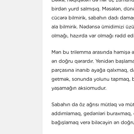
birdən yurd salmışıq. Məsələn, dü
cücərə bilmirik, sabahın dadı damağ
ala bilmirik. Nədənsə ümidimizi üz
olmağı, hazırda var olmağı rədd edi
Mən bu trilemma arasında həmişə ən ç
ən doğru qərardır. Yenidən başlam
parçasına inanıb ayağa qalxmaq, da
getmək, sonunda yolunu tapmaq, b
yaşamağın aksiomudur.
Sabahın da öz ağrısı mütləq və mü
addımlamaq, gedənləri buraxmaq, 
bağışlamaq verə biləcəyin ən doğru