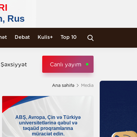
nət
Debat
Kulis+
Top 10
i Şəxsiyyət
Canlı yayım
Ana səhifə
Media