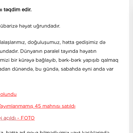
nı təqdim edir.
übarizə həyat uğrundadır.
dalaşlarımız, doğuluşumuz, hətta gedişimiz də
lundadır. Dünyanın paralel tayında həyatın
mizi bir kürəyə bağlayıb, bərk-bərk yapışıb qalmaq
rmadan dünəndə, bu gündə, sabahda eyni anda var
 olundu
Yayımlanmamış 45 mahnısı satıldı
i açıldı
- FOTO
, hətta ad qoya bilmədiyimiz vaxt kəsiklərində