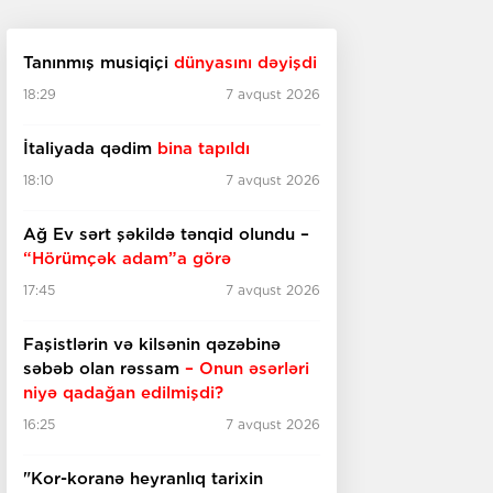
Tanınmış musiqiçi
dünyasını dəyişdi
18:29
7 avqust 2026
İtaliyada qədim
bina tapıldı
18:10
7 avqust 2026
Ağ Ev sərt şəkildə tənqid olundu –
“Hörümçək adam”a görə
17:45
7 avqust 2026
Faşistlərin və kilsənin qəzəbinə
səbəb olan rəssam
– Onun əsərləri
niyə qadağan edilmişdi?
16:25
7 avqust 2026
"Kor-koranə heyranlıq tarixin