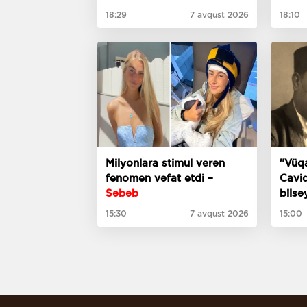
18:29
7 avqust 2026
18:10
Milyonlara stimul verən
"Vüqa
fenomen vəfat etdi –
Cavid
Səbəb
bilsə
meyx
15:30
7 avqust 2026
15:00
incim