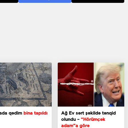
iyada qədim
bina tapıldı
Ağ Ev sərt şəkildə tənqid
olundu –
“Hörümçək
adam”a görə