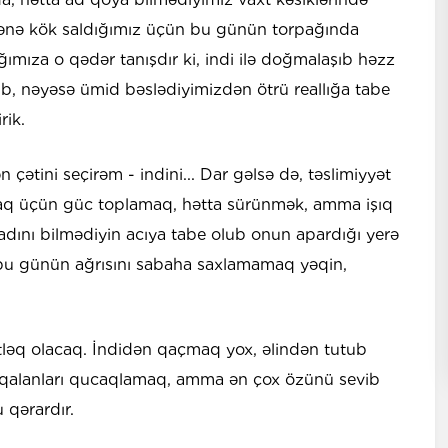
nənə kök saldığımız üçün bu günün torpağında
ımıza o qədər tanışdır ki, indi ilə doğmalaşıb həzz
üb, nəyəsə ümid bəslədiyimizdən ötrü reallığa tabe
rik.
ətini seçirəm - indini... Dar gəlsə də, təslimiyyət
aq üçün güc toplamaq, hətta sürünmək, amma işıq
dını bilmədiyin acıya tabe olub onun apardığı yerə
u günün ağrısını sabaha saxlamamaq yəqin,
tləq olacaq. İndidən qaçmaq yox, əlindən tutub
qalanları qucaqlamaq, amma ən çox özünü sevib
 qərardır.