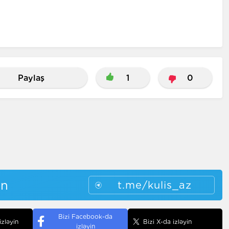
Paylaş
1
0
in
t.me/kulis_az
Bizi Facebook-da
izləyin
Bizi X-da izləyin
izləyin