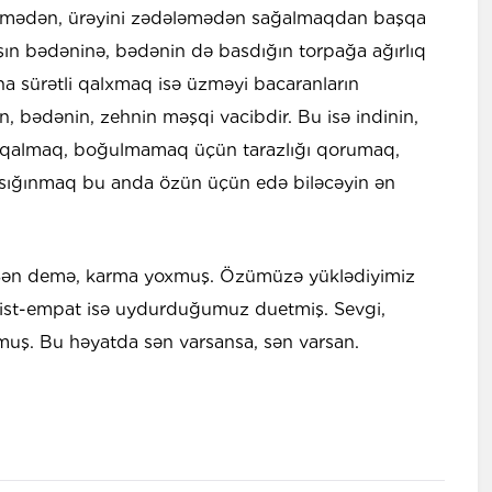
rləmədən, ürəyini zədələmədən sağalmaqdan başqa
aşın bədəninə, bədənin də basdığın torpağa ağırlıq
a sürətli qalxmaq isə üzməyi bacaranların
, bədənin, zehnin məşqi vacibdir. Bu isə indinin,
i qalmaq, boğulmamaq üçün tarazlığı qorumaq,
sığınmaq bu anda özün üçün edə biləcəyin ən
 Sən demə, karma yoxmuş. Özümüzə yüklədiyimiz
issist-empat isə uydurduğumuz duetmiş. Sevgi,
uş. Bu həyatda sən varsansa, sən varsan.