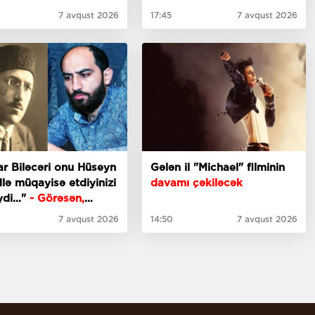
7 avqust 2026
17:45
7 avqust 2026
r Biləcəri onu Hüseyn
Gələn il "Michael" filminin
lə müqayisə etdiyinizi
davamı çəkiləcək
ydi..."
- Görəsən,
anaçılar bizdən
7 avqust 2026
14:50
7 avqust 2026
əz ki?