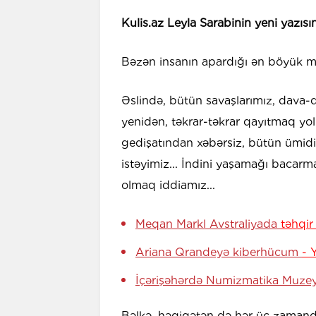
Kulis.az Leyla Sarabinin yeni yazısı
Bəzən insanın apardığı ən böyük m
Əslində, bütün savaşlarımız, dava-
yenidən, təkrar-təkrar qayıtmaq yo
gedişatından xəbərsiz, bütün ümidi
istəyimiz... İndini yaşamağı baca
olmaq iddiamız...
Meqan Markl Avstraliyada
təhqir
Ariana Qrandeyə kiberhücum
- 
İçərişəhərdə Numizmatika Muzey
Bəlkə, həqiqətən də hər üç zamanda