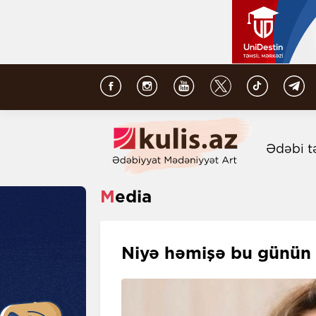
Ədəbi t
Media
Niyə həmişə bu günün a