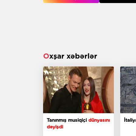
Oxşar xəbərlər
Tanınmış musiqiçi
dünyasını
İtal
dəyişdi