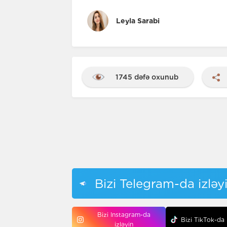
Leyla Sarabi
1745 dəfə oxunub
Bizi Telegram-da izləy
Bizi Instagram-da
Bizi TikTok-da 
izləyin