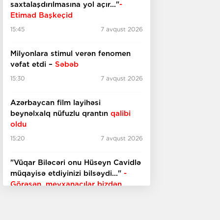
saxtalaşdırılmasına yol açır..."
-
Etimad Başkeçid
15:45
7 avqust 2026
Milyonlara stimul verən fenomen
vəfat etdi –
Səbəb
15:30
7 avqust 2026
Azərbaycan film layihəsi
beynəlxalq nüfuzlu qrantın
qalibi
oldu
15:20
7 avqust 2026
"Vüqar Biləcəri onu Hüseyn Cavidlə
müqayisə etdiyinizi bilsəydi..."
-
Görəsən, meyxanaçılar bizdən
inciməz ki?
15:00
7 avqust 2026