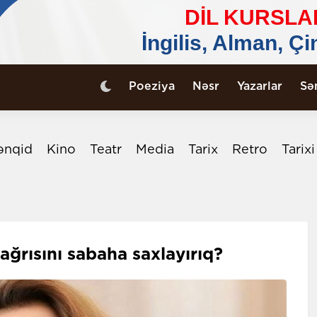
Poeziya
Nəsr
Yazarlar
Sə
ənqid
Kino
Teatr
Media
Tarix
Retro
Tarix
ğrısını sabaha saxlayırıq?