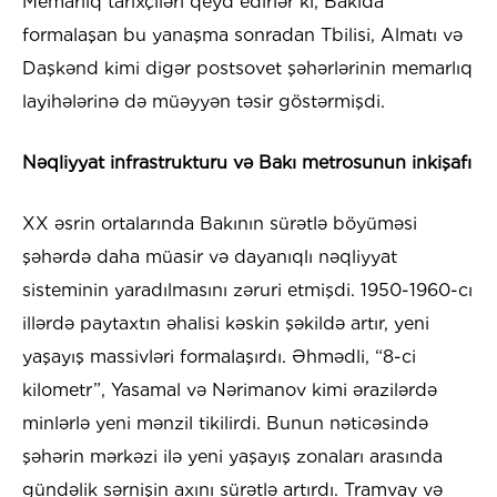
Memarlıq tarixçiləri qeyd edirlər ki, Bakıda
formalaşan bu yanaşma sonradan Tbilisi, Almatı və
Daşkənd kimi digər postsovet şəhərlərinin memarlıq
layihələrinə də müəyyən təsir göstərmişdi.
Nəqliyyat infrastrukturu və Bakı metrosunun inkişafı
XX əsrin ortalarında Bakının sürətlə böyüməsi
şəhərdə daha müasir və dayanıqlı nəqliyyat
sisteminin yaradılmasını zəruri etmişdi. 1950-1960-cı
illərdə paytaxtın əhalisi kəskin şəkildə artır, yeni
yaşayış massivləri formalaşırdı. Əhmədli, “8-ci
kilometr”, Yasamal və Nərimanov kimi ərazilərdə
minlərlə yeni mənzil tikilirdi. Bunun nəticəsində
şəhərin mərkəzi ilə yeni yaşayış zonaları arasında
gündəlik sərnişin axını sürətlə artırdı. Tramvay və