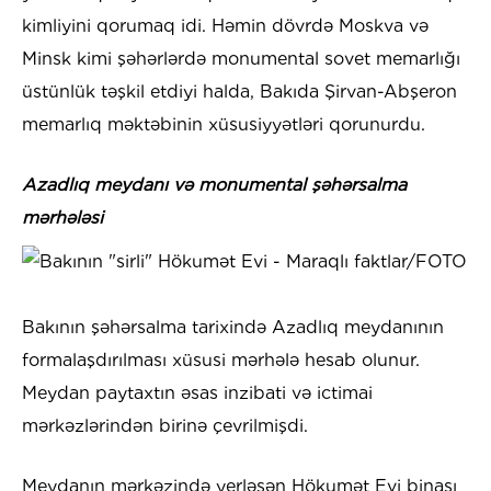
kimliyini qorumaq idi. Həmin dövrdə Moskva və
Minsk kimi şəhərlərdə monumental sovet memarlığı
üstünlük təşkil etdiyi halda, Bakıda Şirvan-Abşeron
memarlıq məktəbinin xüsusiyyətləri qorunurdu.
Azadlıq meydanı və monumental şəhərsalma
mərhələsi
Bakının şəhərsalma tarixində Azadlıq meydanının
formalaşdırılması xüsusi mərhələ hesab olunur.
Meydan paytaxtın əsas inzibati və ictimai
mərkəzlərindən birinə çevrilmişdi.
Meydanın mərkəzində yerləşən Hökumət Evi binası