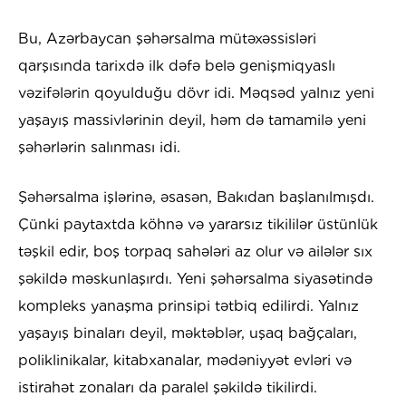
Bu, Azərbaycan şəhərsalma mütəxəssisləri
qarşısında tarixdə ilk dəfə belə genişmiqyaslı
vəzifələrin qoyulduğu dövr idi. Məqsəd yalnız yeni
yaşayış massivlərinin deyil, həm də tamamilə yeni
şəhərlərin salınması idi.
Şəhərsalma işlərinə, əsasən, Bakıdan başlanılmışdı.
Çünki paytaxtda köhnə və yararsız tikililər üstünlük
təşkil edir, boş torpaq sahələri az olur və ailələr sıx
şəkildə məskunlaşırdı. Yeni şəhərsalma siyasətində
kompleks yanaşma prinsipi tətbiq edilirdi. Yalnız
yaşayış binaları deyil, məktəblər, uşaq bağçaları,
poliklinikalar, kitabxanalar, mədəniyyət evləri və
istirahət zonaları da paralel şəkildə tikilirdi.