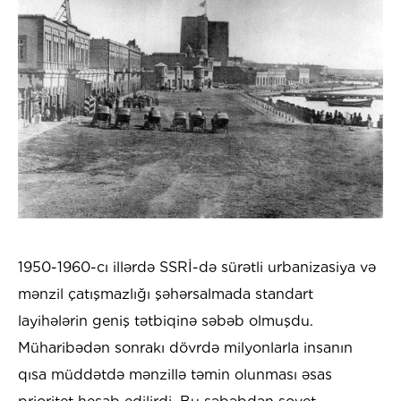
1950-1960-cı illərdə SSRİ-də sürətli urbanizasiya və
mənzil çatışmazlığı şəhərsalmada standart
layihələrin geniş tətbiqinə səbəb olmuşdu.
Müharibədən sonrakı dövrdə milyonlarla insanın
qısa müddətdə mənzillə təmin olunması əsas