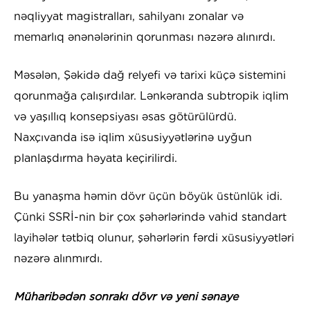
nəqliyyat magistralları, sahilyanı zonalar və
memarlıq ənənələrinin qorunması nəzərə alınırdı.
Məsələn, Şəkidə dağ relyefi və tarixi küçə sistemini
qorunmağa çalışırdılar. Lənkəranda subtropik iqlim
və yaşıllıq konsepsiyası əsas götürülürdü.
Naxçıvanda isə iqlim xüsusiyyətlərinə uyğun
planlaşdırma həyata keçirilirdi.
Bu yanaşma həmin dövr üçün böyük üstünlük idi.
Çünki SSRİ-nin bir çox şəhərlərində vahid standart
layihələr tətbiq olunur, şəhərlərin fərdi xüsusiyyətləri
nəzərə alınmırdı.
Müharibədən sonrakı dövr və yeni sənaye