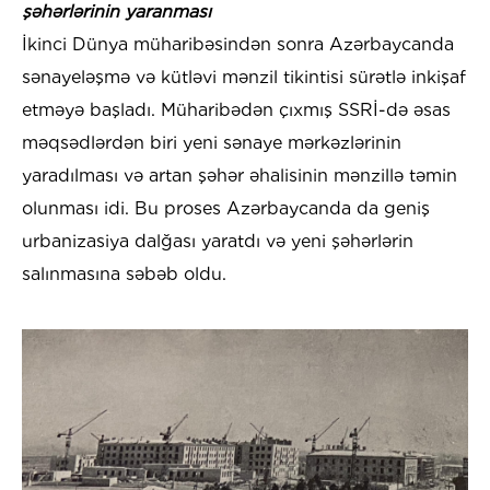
şəhərlərinin yaranması
İkinci Dünya müharibəsindən sonra Azərbaycanda
sənayeləşmə və kütləvi mənzil tikintisi sürətlə inkişaf
etməyə başladı. Müharibədən çıxmış SSRİ-də əsas
məqsədlərdən biri yeni sənaye mərkəzlərinin
yaradılması və artan şəhər əhalisinin mənzillə təmin
olunması idi. Bu proses Azərbaycanda da geniş
urbanizasiya dalğası yaratdı və yeni şəhərlərin
salınmasına səbəb oldu.