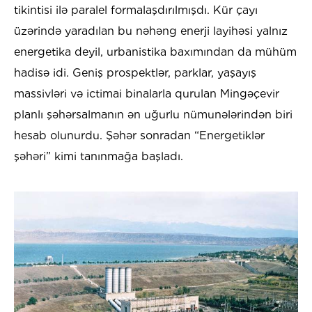
tikintisi ilə paralel formalaşdırılmışdı. Kür çayı
üzərində yaradılan bu nəhəng enerji layihəsi yalnız
energetika deyil, urbanistika baxımından da mühüm
hadisə idi. Geniş prospektlər, parklar, yaşayış
massivləri və ictimai binalarla qurulan Mingəçevir
planlı şəhərsalmanın ən uğurlu nümunələrindən biri
hesab olunurdu. Şəhər sonradan “Energetiklər
şəhəri” kimi tanınmağa başladı.