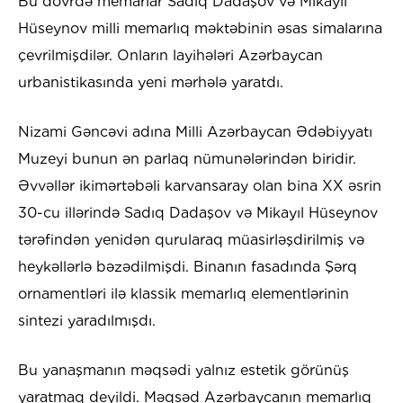
Bu dövrdə memarlar Sadıq Dadaşov və Mikayıl
Hüseynov milli memarlıq məktəbinin əsas simalarına
çevrilmişdilər. Onların layihələri Azərbaycan
urbanistikasında yeni mərhələ yaratdı.
Nizami Gəncəvi adına Milli Azərbaycan Ədəbiyyatı
Muzeyi bunun ən parlaq nümunələrindən biridir.
Əvvəllər ikimərtəbəli karvansaray olan bina XX əsrin
30-cu illərində Sadıq Dadaşov və Mikayıl Hüseynov
tərəfindən yenidən qurularaq müasirləşdirilmiş və
heykəllərlə bəzədilmişdi. Binanın fasadında Şərq
ornamentləri ilə klassik memarlıq elementlərinin
sintezi yaradılmışdı.
Bu yanaşmanın məqsədi yalnız estetik görünüş
yaratmaq deyildi. Məqsəd Azərbaycanın memarlıq