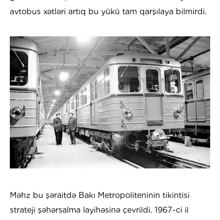
avtobus xətləri artıq bu yükü tam qarşılaya bilmirdi.
Məhz bu şəraitdə Bakı Metropoliteninin tikintisi
strateji şəhərsalma layihəsinə çevrildi. 1967-ci il