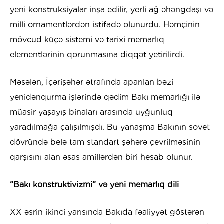
yeni konstruksiyalar inşa edilir, yerli ağ əhəngdaşı və
milli ornamentlərdən istifadə olunurdu. Həmçinin
mövcud küçə sistemi və tarixi memarlıq
elementlərinin qorunmasına diqqət yetirilirdi.
Məsələn, İçərişəhər ətrafında aparılan bəzi
yenidənqurma işlərində qədim Bakı memarlığı ilə
müasir yaşayış binaları arasında uyğunluq
yaradılmağa çalışılmışdı. Bu yanaşma Bakının sovet
dövründə belə tam standart şəhərə çevrilməsinin
qarşısını alan əsas amillərdən biri hesab olunur.
“Bakı konstruktivizmi” və yeni memarlıq dili
XX əsrin ikinci yarısında Bakıda fəaliyyət göstərən