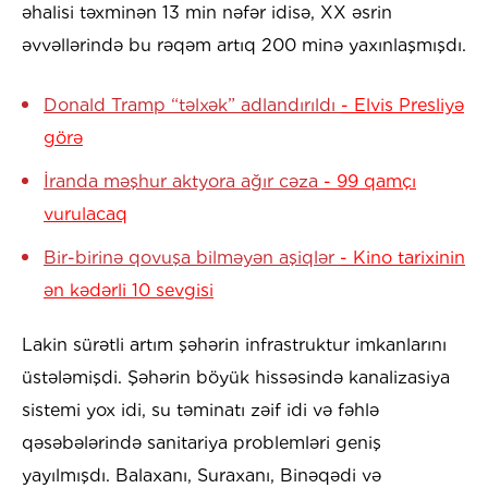
əhalisi təxminən 13 min nəfər idisə, XX əsrin
əvvəllərində bu rəqəm artıq 200 minə yaxınlaşmışdı.
Donald Tramp “təlxək” adlandırıldı
- Elvis Presliyə
görə
İranda məşhur aktyora ağır cəza
- 99 qamçı
vurulacaq
Bir-birinə qovuşa bilməyən aşiqlər
- Kino tarixinin
ən kədərli 10 sevgisi
Lakin sürətli artım şəhərin infrastruktur imkanlarını
üstələmişdi. Şəhərin böyük hissəsində kanalizasiya
sistemi yox idi, su təminatı zəif idi və fəhlə
qəsəbələrində sanitariya problemləri geniş
yayılmışdı. Balaxanı, Suraxanı, Binəqədi və