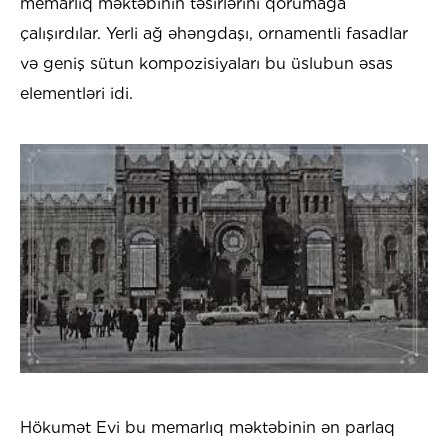
memarlıq məktəbinin təsirlərini qorumağa
çalışırdılar. Yerli ağ əhəngdaşı, ornamentli fasadlar
və geniş sütun kompozisiyaları bu üslubun əsas
elementləri idi.
Hökumət Evi bu memarlıq məktəbinin ən parlaq