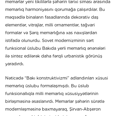
memarlar yeni tikililərlə şəhərin tarixi siması arasında
memarlıq harmoniyasını qorumağa çalışırdılar. Bu
məqsədlə binaların fasadlarında dekorativ daş
elementlər, vitrajlar, milli ornamentlər, tağvari
formalar və Şərq memarlığına xas naxışlardan
istifadə olunurdu. Sovet modernizminin sərt
funksional üslubu Bakıda yerli memarlıq ənənələri
ilə sintez edilərək daha fərqli urbanistik görünüş
yaradırdı.
Nəticədə “Bakı konstruktivizmi” adlandırılan xüsusi
memarlıq üslubu formalaşmışdı. Bu üslub
funksionallıqla milli memarlıq xüsusiyyətlərinin
birləşməsinə əsaslanırdı. Memarlar şəhərin sürətlə
modernləşməsinə baxmayaraq, Şirvan-Abşeron