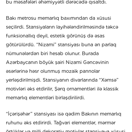
bu məsafələri əhəmiyyətli dərəcədə qısaltdı.
Bakı metrosu memarlıq baxımından da xüsusi
seçilirdi. Stansiyaların layihələndirilməsində təkcə
funksionallıq deyil, estetik görünüş də əsas
götürülürdü. “Nizami” stansiyası buna ən parlaq
nümunələrdən biri hesab olunur. Burada
Azərbaycanın böyük şairi Nizami Gəncəvinin
əsərlərinə həsr olunmuş mozaik pannolar
yerləşdirilmişdi. Stansiyanın divarlarında “Xəmsə”
motivləri əks etdirilir, Şərq ornamentləri ilə klassik
memarlıq elementləri birləşdirilirdi.
“İçərişəhər” stansiyası isə qədim Bakının memarlıq
ruhunu əks etdirirdi. Tağvari elementlər, mərmər
örtüklər və milli dekorativ motivlər stansiyaya xüsusi