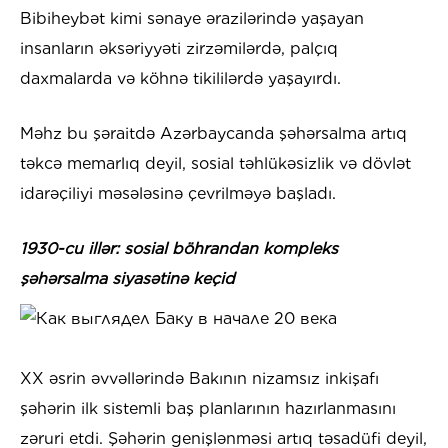
Bibiheybət kimi sənaye ərazilərində yaşayan
insanların əksəriyyəti zirzəmilərdə, palçıq
daxmalarda və köhnə tikililərdə yaşayırdı.
Məhz bu şəraitdə Azərbaycanda şəhərsalma artıq
təkcə memarlıq deyil, sosial təhlükəsizlik və dövlət
idarəçiliyi məsələsinə çevrilməyə başladı.
1930-cu illər: sosial böhrandan kompleks
şəhərsalma siyasətinə keçid
XX əsrin əvvəllərində Bakının nizamsız inkişafı
şəhərin ilk sistemli baş planlarının hazırlanmasını
zəruri etdi. Şəhərin genişlənməsi artıq təsadüfi deyil,