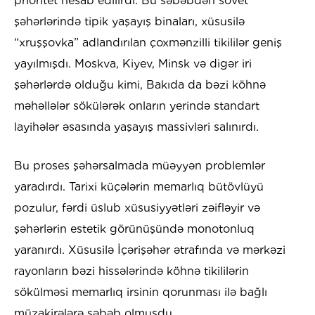
prioritet hesab edilirdi. Bu səbəbdən sovet
şəhərlərində tipik yaşayış binaları, xüsusilə
“xruşşovka” adlandırılan çoxmənzilli tikililər geniş
yayılmışdı. Moskva, Kiyev, Minsk və digər iri
şəhərlərdə olduğu kimi, Bakıda da bəzi köhnə
məhəllələr sökülərək onların yerində standart
layihələr əsasında yaşayış massivləri salınırdı.
Bu proses şəhərsalmada müəyyən problemlər
yaradırdı. Tarixi küçələrin memarlıq bütövlüyü
pozulur, fərdi üslub xüsusiyyətləri zəifləyir və
şəhərlərin estetik görünüşündə monotonluq
yaranırdı. Xüsusilə İçərişəhər ətrafında və mərkəzi
rayonların bəzi hissələrində köhnə tikililərin
sökülməsi memarlıq irsinin qorunması ilə bağlı
müzakirələrə səbəb olmuşdu.