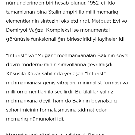
nümunələrindən biri hesab olunur. 1952-ci ildə
tamamlanan bina Stalin ampiri ilə milli memarlıq
elementlərinin sintezini əks etdirirdi. Mətbuat Evi və
Dəmiryol Vağzal Kompleksi isə monumental
görünüşlə funksionallığın birləşdirildiyi layihələr idi.
“İnturist” və “Muğan” mehmanxanaları Bakının sovet
dövrü modernizminin simvollarına çevrilmişdi.
Xüsusilə Xəzər sahilində yerləşən “İnturist”
mehmanxanası geniş vitrajları, minimalist forması və
milli ornamentləri ilə seçilirdi. Bu tikililər yalnız
mehmanxana deyil, həm də Bakının beynəlxalq
şəhər imicinin formalaşmasına xidmət edən
memarlıq nümunələri idi.