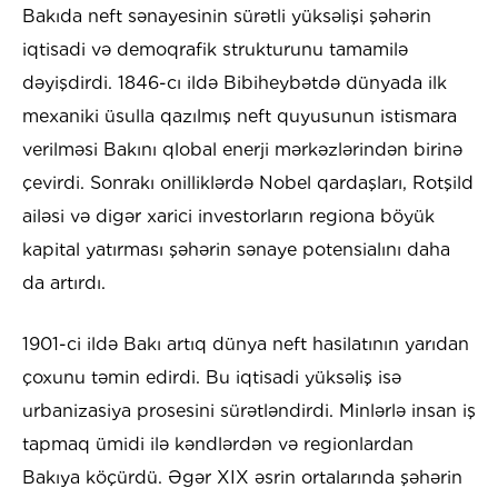
Bakıda neft sənayesinin sürətli yüksəlişi şəhərin
iqtisadi və demoqrafik strukturunu tamamilə
dəyişdirdi. 1846-cı ildə Bibiheybətdə dünyada ilk
mexaniki üsulla qazılmış neft quyusunun istismara
verilməsi Bakını qlobal enerji mərkəzlərindən birinə
çevirdi. Sonrakı onilliklərdə Nobel qardaşları, Rotşild
ailəsi və digər xarici investorların regiona böyük
kapital yatırması şəhərin sənaye potensialını daha
da artırdı.
1901-ci ildə Bakı artıq dünya neft hasilatının yarıdan
çoxunu təmin edirdi. Bu iqtisadi yüksəliş isə
urbanizasiya prosesini sürətləndirdi. Minlərlə insan iş
tapmaq ümidi ilə kəndlərdən və regionlardan
Bakıya köçürdü. Əgər XIX əsrin ortalarında şəhərin