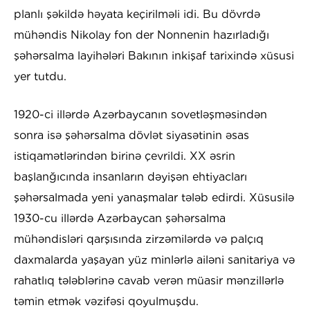
planlı şəkildə həyata keçirilməli idi. Bu dövrdə
mühəndis Nikolay fon der Nonnenin hazırladığı
şəhərsalma layihələri Bakının inkişaf tarixində xüsusi
yer tutdu.
1920-ci illərdə Azərbaycanın sovetləşməsindən
sonra isə şəhərsalma dövlət siyasətinin əsas
istiqamətlərindən birinə çevrildi. XX əsrin
başlanğıcında insanların dəyişən ehtiyacları
şəhərsalmada yeni yanaşmalar tələb edirdi. Xüsusilə
1930-cu illərdə Azərbaycan şəhərsalma
mühəndisləri qarşısında zirzəmilərdə və palçıq
daxmalarda yaşayan yüz minlərlə ailəni sanitariya və
rahatlıq tələblərinə cavab verən müasir mənzillərlə
təmin etmək vəzifəsi qoyulmuşdu.