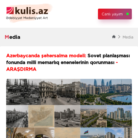
Canlı yayım
Media
Media
Azərbaycanda şəhərsalma modeli:
Sovet planlaşması
fonunda milli memarlıq ənənələrinin qorunması
-
ARAŞDIRMA