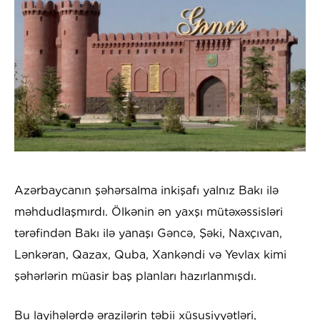
Azərbaycanın şəhərsalma inkişafı yalnız Bakı ilə
məhdudlaşmırdı. Ölkənin ən yaxşı mütəxəssisləri
tərəfindən Bakı ilə yanaşı Gəncə, Şəki, Naxçıvan,
Lənkəran, Qazax, Quba, Xankəndi və Yevlax kimi
şəhərlərin müasir baş planları hazırlanmışdı.
Bu layihələrdə ərazilərin təbii xüsusiyyətləri,