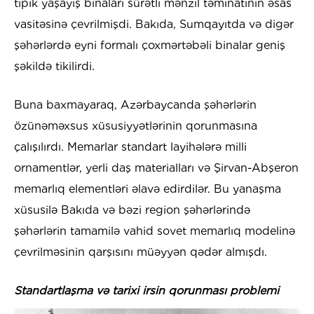
tipik yaşayış binaları sürətli mənzil təminatının əsas
vasitəsinə çevrilmişdi. Bakıda, Sumqayıtda və digər
şəhərlərdə eyni formalı çoxmərtəbəli binalar geniş
şəkildə tikilirdi.
Buna baxmayaraq, Azərbaycanda şəhərlərin
özünəməxsus xüsusiyyətlərinin qorunmasına
çalışılırdı. Memarlar standart layihələrə milli
ornamentlər, yerli daş materialları və Şirvan-Abşeron
memarlıq elementləri əlavə edirdilər. Bu yanaşma
xüsusilə Bakıda və bəzi region şəhərlərində
şəhərlərin tamamilə vahid sovet memarlıq modelinə
çevrilməsinin qarşısını müəyyən qədər almışdı.
Standartlaşma və tarixi irsin qorunması problemi