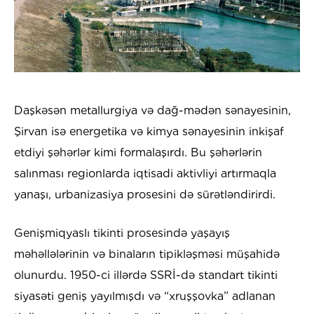
Daşkəsən metallurgiya və dağ-mədən sənayesinin,
Şirvan isə energetika və kimya sənayesinin inkişaf
etdiyi şəhərlər kimi formalaşırdı. Bu şəhərlərin
salınması regionlarda iqtisadi aktivliyi artırmaqla
yanaşı, urbanizasiya prosesini də sürətləndirirdi.
Genişmiqyaslı tikinti prosesində yaşayış
məhəllələrinin və binaların tipikləşməsi müşahidə
olunurdu. 1950-ci illərdə SSRİ-də standart tikinti
siyasəti geniş yayılmışdı və “xruşşovka” adlanan