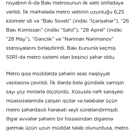
noyabrın 6-da Bakı metrosunun ilk xətti istifadəyə
verildi. İlk mərhələdə metro xəttinin uzunluğu 6,25
kilometr idi və “Bakı Soveti” (indiki “İçərişəhər”), “26
Bakı Komissarı” (indiki “Sahil”), “28 Aprel” (indiki
“28 May”), “Gənclik” və “Nəriman Nərimanov”
stansiyalarını birləşdirirdi. Bakı bununla keçmiş
SSRİ-də metro sistemi olan beşinci şəhər oldu.
Metro qısa müddətdə şəhərin əsas nəqliyyat
vasitəsinə çevrildi. İlk illərdə belə gündəlik sərnişin
sayı yüz minlərlə ölçülürdü. Xüsusilə neft sənayesi
müəssisələrində çalışan işçilər və tələbələr üçün
metro şəhərdaxili hərəkəti xeyli sürətləndirmişdi.
Əgər əvvəllər şəhərin bir hissəsindən digərinə
getmək üçün uzun müddət tələb olunurdusa, metro