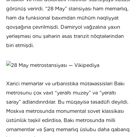
görünüş verirdi. “28 May” stansiyası həm memarlıq,
həm də funksional baxımdan mühüm nəqliyyat
qovşağına çevrilmişdi. Dəmiryol vağzalına yaxın
yerləşməsi onu şəhərin əsas tranzit nöqtələrindən
biri etmişdi.
Xarici memarlar və urbanistika mütəxəssisləri Bakı
metrosunu çox vaxt “yeraltı muzey” və “yeraltı
saray” adlandırırdılar. Bu müqayisə təsadüfi deyildi.
Moskva metrosunda monumental sovet klassikası
üstünlük təşkil edirdisə, Bakı metrosunda milli
ornamentlər və Şərq memarlıq üslubu daha qabarıq