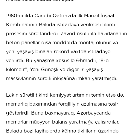
1960-cı ildə Cənubi Qafqazda ilk Mənzil İnşaat
Kombinatının Bakıda istifadəyə verilməsi tikinti
prosesini sürətləndirdi. Zavod üsulu ilə hazırlanan iri
beton panellər qısa müddətdə montaj olunur və
yeni yaşayış binaları rekord vaxtda istifadəyə
verilirdi. Bu yanaşma xüsusilə Əhmədli, “8-ci
kilometr”, Yeni Günəşli və digər iri yaşayış
massivlərinin sürətli inkişafına imkan yaratmışdı.
Lakin sürətli tikinti kəmiyyət artımını təmin etsə də,
memarlıq baxımından fərqliliyin azalmasına təsir
göstərirdi. Buna baxmayaraq, Azərbaycanda
memarlar müəyyən balans yaratmağa çalışırdılar.
Bakıda bəzi layihələrdə köhnə tikililərin üzərində