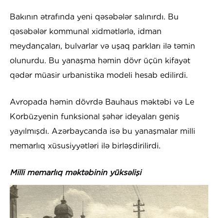
Bakının ətrafında yeni qəsəbələr salınırdı. Bu
qəsəbələr kommunal xidmətlərlə, idman
meydançaları, bulvarlar və uşaq parkları ilə təmin
olunurdu. Bu yanaşma həmin dövr üçün kifayət
qədər müasir urbanistika modeli hesab edilirdi.
Avropada həmin dövrdə Bauhaus məktəbi və Le
Korbüzyenin funksional şəhər ideyaları geniş
yayılmışdı. Azərbaycanda isə bu yanaşmalar milli
memarlıq xüsusiyyətləri ilə birləşdirilirdi.
Milli memarlıq məktəbinin yüksəlişi