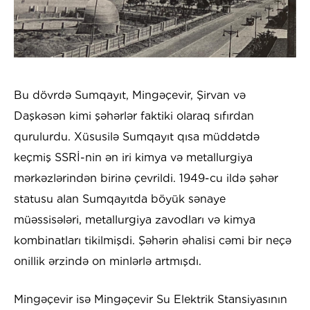
Bu dövrdə Sumqayıt, Mingəçevir, Şirvan və
Daşkəsən kimi şəhərlər faktiki olaraq sıfırdan
qurulurdu. Xüsusilə Sumqayıt qısa müddətdə
keçmiş SSRİ-nin ən iri kimya və metallurgiya
mərkəzlərindən birinə çevrildi. 1949-cu ildə şəhər
statusu alan Sumqayıtda böyük sənaye
müəssisələri, metallurgiya zavodları və kimya
kombinatları tikilmişdi. Şəhərin əhalisi cəmi bir neçə
onillik ərzində on minlərlə artmışdı.
Mingəçevir isə Mingəçevir Su Elektrik Stansiyasının