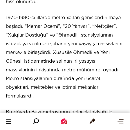
hiss olunurdu.
1970-1980-ci illərdə metro xətləri genişləndirilməyə
başladı. “Memar Əcəmi”, “20 Yanvar”, “Neftçilər”,
“Xalqlar Dostluğu” və “Əhmədli” stansiyalarının
istifadəyə verilməsi şəhərin yeni yaşayış massivlərini
mərkəzlə birləşdirdi. Xüsusilə Əhmədli və Yeni
Günəşli istiqamətində salınan iri yaşayış
massivlərinin inkişafında metro mühüm rol oynadı.
Metro stansiyalarının ətrafında yeni ticarət
obyektləri, məktəblər və ictimai məkanlar
formalaşırdı.
Bu dövrdə Bakı metrosunun gələcək inkişafı ilə
bağlı böyük planlar hazırlanmışdı. Layihələrdə
metro xətlərinin sayının 3-ə, stansiyaların sayının 37-