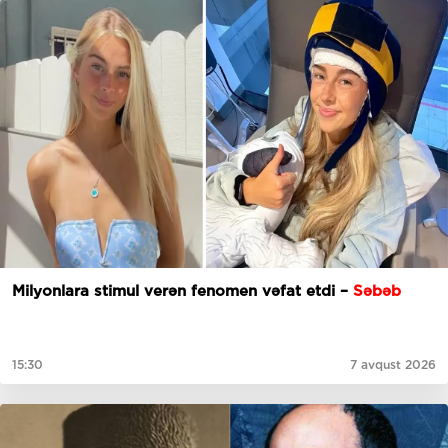
Milyonlara stimul verən fenomen vəfat etdi –
Səbəb
15:30
7 avqust 2026