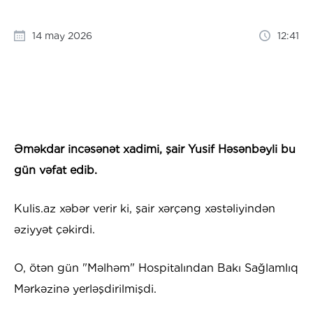
14 may 2026
12:41
Əməkdar incəsənət xadimi, şair Yusif Həsənbəyli bu
gün vəfat edib.
Kulis.az xəbər verir ki, şair xərçəng xəstəliyindən
əziyyət çəkirdi.
O, ötən gün "Məlhəm" Hospitalından Bakı Sağlamlıq
Mərkəzinə yerləşdirilmişdi.