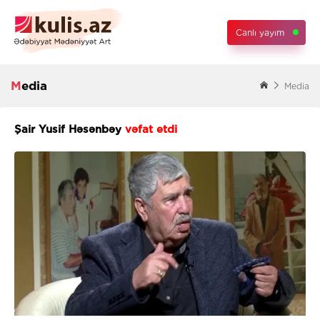
Canlı yayım
Media
Media
Şair Yusif Həsənbəy
vəfat etdi