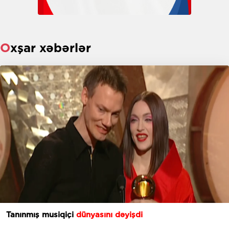
Oxşar xəbərlər
Tanınmış musiqiçi
dünyasını dəyişdi