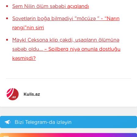
Sem Nilin ölüm səbəbi
açıqlandı
Sovetlərin boğa bilmədiyi "möcüzə "
- “Narın
rəngi”nin sirri
Maykl Ceksona klip çəkdi, uşaqların ölümünə
səbəb oldu...
– Spilberq niyə onunla dostluğu
kəsmişdi?
Kulis.az
Bizi Telegram-da izləyin