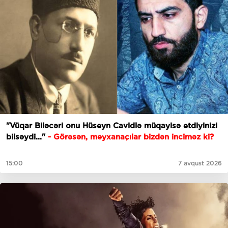
"Vüqar Biləcəri onu Hüseyn Cavidlə müqayisə etdiyinizi
bilsəydi..."
- Görəsən, meyxanaçılar bizdən inciməz ki?
15:00
7 avqust 2026