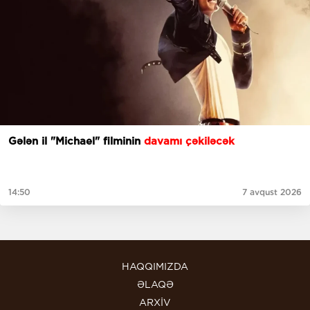
Gələn il "Michael" filminin
davamı çəkiləcək
14:50
7 avqust 2026
HAQQIMIZDA
ƏLAQƏ
ARXİV