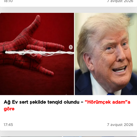
18:10
7 avqust 2026
Ağ Ev sərt şəkildə tənqid olundu –
“Hörümçək adam”a
görə
17:45
7 avqust 2026