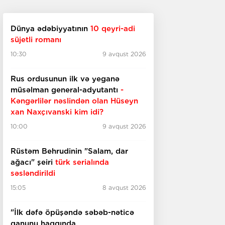
Dünya ədəbiyyatının
10 qeyri-adi
süjetli romanı
10:30
9 avqust 2026
Rus ordusunun ilk və yeganə
müsəlman general-adyutantı
-
Kəngərlilər nəslindən olan Hüseyn
xan Naxçıvanski kim idi?
10:00
9 avqust 2026
Rüstəm Behrudinin "Salam, dar
ağacı" şeiri
türk serialında
səsləndirildi
15:05
8 avqust 2026
"İlk dəfə öpüşəndə səbəb-nəticə
qanunu haqqında