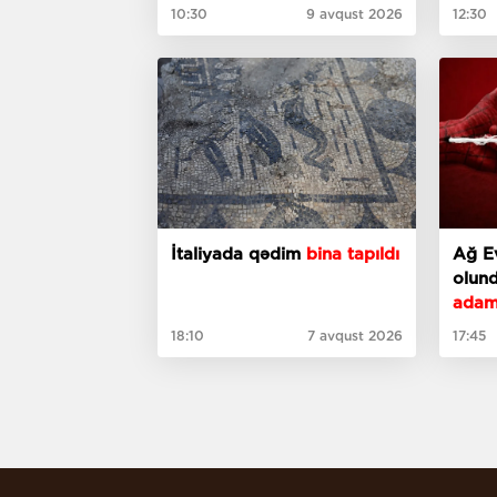
söhbə
10:30
9 avqust 2026
12:30
İtaliyada qədim
bina tapıldı
Ağ Ev
olun
adam
18:10
7 avqust 2026
17:45