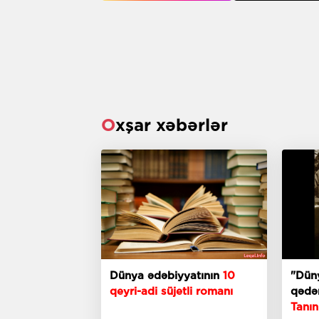
Oxşar xəbərlər
Dünya ədəbiyyatının
10
"Dün
qeyri-adi süjetli romanı
qədər
Tanın