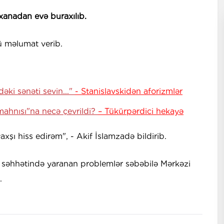
xanadan evə buraxılıb.
 məlumat verib.
ki sənəti sevin..."
- Stanislavskidən aforizmlər
mahnısı"na necə çevrildi?
– Tükürpərdici hekayə
şı hiss edirəm", - Akif İslamzadə bildirib.
 səhhətində yaranan problemlər səbəbilə Mərkəzi
.