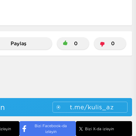
Paylaş
0
0
in
t.me/kulis_az
Bizi Facebook-da
izləyin
Bizi X-da izləyin
izləyin