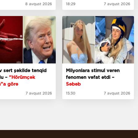
ti
8 avqust 2026
18:29
7 avqust 2026
 sərt şəkildə tənqid
Milyonlara stimul verən
du –
“Hörümçək
fenomen vəfat etdi –
”a görə
Səbəb
7 avqust 2026
15:30
7 avqust 2026