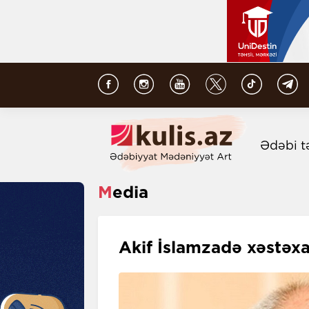
Ədəbi t
Media
Akif İslamzadə xəstə