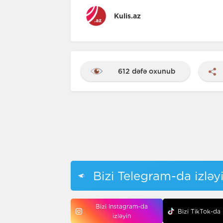
Kulis.az
612 dəfə oxunub
Bizi Telegram-da izləy
Bizi Instagram-da
Bizi TikTok-da 
izləyin