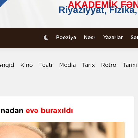
Poeziya
Nəsr
Yazarlar
Sə
ənqid
Kino
Teatr
Media
Tarix
Retro
Tarix
xanadan
evə buraxıldı