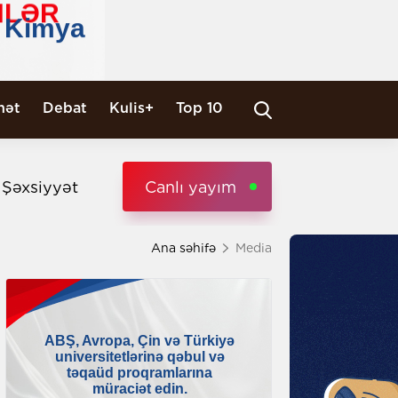
nət
Debat
Kulis+
Top 10
i Şəxsiyyət
Canlı yayım
Ana səhifə
Media