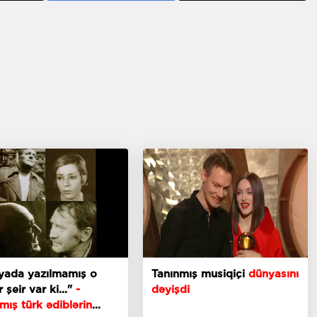
yada yazılmamış o
Tanınmış musiqiçi
dünyasını
 şeir var ki..."
-
dəyişdi
mış türk ədiblərin