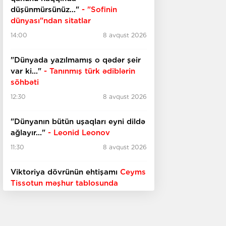
düşünmürsünüz..."
- "Sofinin
dünyası"ndan sitatlar
14:00
8 avqust 2026
"Dünyada yazılmamış o qədər şeir
var ki..."
- Tanınmış türk ədiblərin
söhbəti
12:30
8 avqust 2026
​​​​​​​"Dünyanın bütün uşaqları eyni dildə
ağlayır..."
- Leonid Leonov
11:30
8 avqust 2026
Viktoriya dövrünün ehtişamı
Ceyms
Tissotun məşhur tablosunda
10:30
8 avqust 2026
Reallıqla qarşılaşdırılan xəyallar,