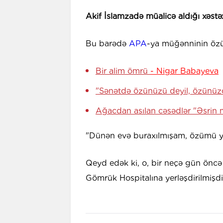
Akif İslamzadə müalicə aldığı xəstə
Bu barədə
APA
-ya müğənninin özü
Bir alim ömrü
- Nigar Babayeva
"Sənətdə özünüzü deyil, özünüzdə
Ağacdan asılan cəsədlər "Əsrin 
"Dünən evə buraxılmışam, özümü yax
Qeyd edək ki, o, bir neçə gün öncə
Gömrük Hospitalına yerləşdirilmişdi