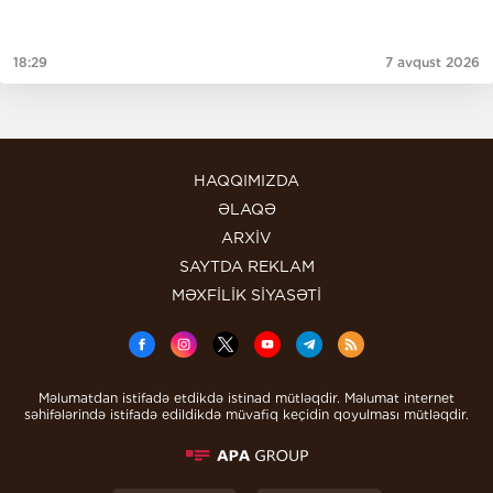
18:29
7 avqust 2026
HAQQIMIZDA
ƏLAQƏ
ARXİV
SAYTDA REKLAM
MƏXFİLİK SİYASƏTİ
Məlumatdan istifadə etdikdə istinad mütləqdir. Məlumat internet
səhifələrində istifadə edildikdə müvafiq keçidin qoyulması mütləqdir.