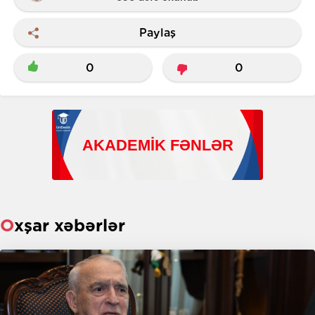
Paylaş
0
0
Oxşar xəbərlər