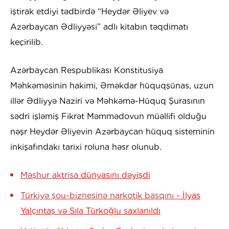
iştirak etdiyi tədbirdə “Heydər Əliyev və
Azərbaycan Ədliyyəsi” adlı kitabın təqdimatı
keçirilib.
Azərbaycan Respublikası Konstitusiya
Məhkəməsinin hakimi, Əməkdar hüquqşünas, uzun
illər Ədliyyə Naziri və Məhkəmə-Hüquq Şurasının
sədri işləmiş Fikrət Məmmədovun müəllifi olduğu
nəşr Heydər Əliyevin Azərbaycan hüquq sisteminin
inkişafındakı tarixi roluna həsr olunub.
Məşhur aktrisa
dünyasını dəyişdi
Türkiyə şou-biznesinə narkotik basqını
- İlyas
Yalçıntaş və Sıla Türkoğlu saxlanıldı