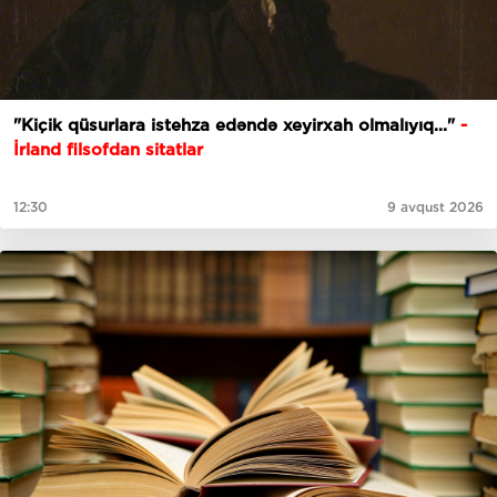
"Kiçik qüsurlara istehza edəndə xeyirxah olmalıyıq..."
-
İrland filsofdan sitatlar
12:30
9 avqust 2026