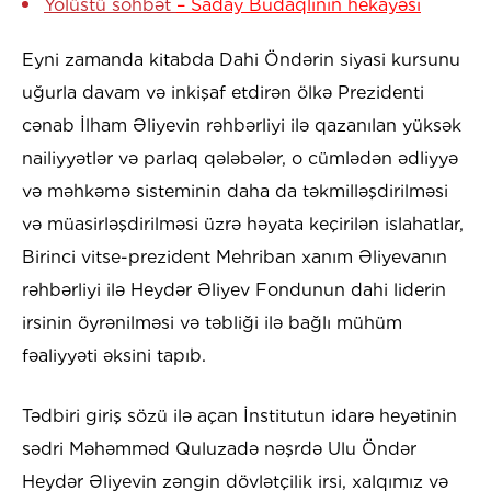
Yolüstü söhbət
– Saday Budaqlının hekayəsi
Eyni zamanda kitabda Dahi Öndərin siyasi kursunu
uğurla davam və inkişaf etdirən ölkə Prezidenti
cənab İlham Əliyevin rəhbərliyi ilə qazanılan yüksək
nailiyyətlər və parlaq qələbələr, o cümlədən ədliyyə
və məhkəmə sisteminin daha da təkmilləşdirilməsi
və müasirləşdirilməsi üzrə həyata keçirilən islahatlar,
Birinci vitse-prezident Mehriban xanım Əliyevanın
rəhbərliyi ilə Heydər Əliyev Fondunun dahi liderin
irsinin öyrənilməsi və təbliği ilə bağlı mühüm
fəaliyyəti əksini tapıb.
Tədbiri giriş sözü ilə açan İnstitutun idarə heyətinin
sədri Məhəmməd Quluzadə nəşrdə Ulu Öndər
Heydər Əliyevin zəngin dövlətçilik irsi, xalqımız və