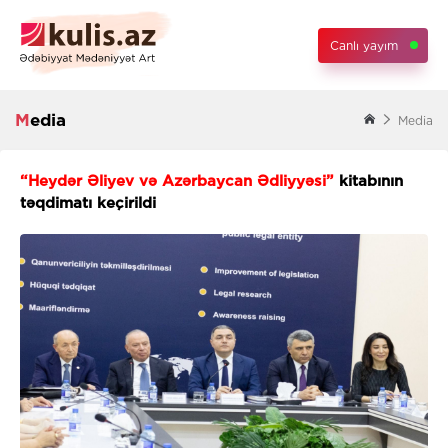
Canlı yayım
Media
Media
“Heydər Əliyev və Azərbaycan Ədliyyəsi”
kitabının
təqdimatı keçirildi