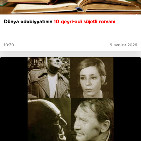
Dünya ədəbiyyatının
10 qeyri-adi süjetli romanı
10:30
9 avqust 2026