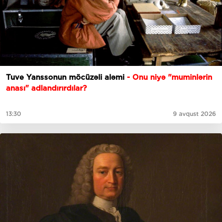
Tuve Yanssonun möcüzəli aləmi
- Onu niyə "muminlərin
anası" adlandırırdılar?
13:30
9 avqust 2026