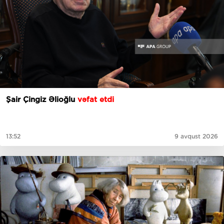
Şair Çingiz Əlioğlu
vəfat etdi
13:52
9 avqust 2026