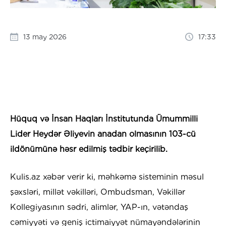
13 may 2026
17:33
Hüquq və İnsan Haqları İnstitutunda Ümummilli
Lider Heydər Əliyevin anadan olmasının 103-cü
ildönümünə həsr edilmiş tədbir keçirilib.
Kulis.az xəbər verir ki, məhkəmə sisteminin məsul
şəxsləri, millət vəkilləri, Ombudsman, Vəkillər
Kollegiyasının sədri, alimlər, YAP-ın, vətəndaş
cəmiyyəti və geniş ictimaiyyət nümayəndələrinin