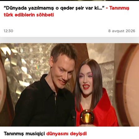
"Dünyada yazılmamış o qədər şeir var ki..."
- Tanınmış
türk ədiblərin söhbəti
12:30
8 avqust 2026
Tanınmış musiqiçi
dünyasını dəyişdi