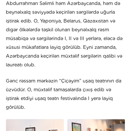
Abdurrahman Səlimli həm Azərbaycanda, həm də
beynəlxalq səviyyədə keçirilən sərgilərdə uğurla
iştirak edib. O, Yaponiya, Belarus, Qazaxıstan və
digər ölkələrdə təşkil olunan beynəlxalq rəsm
müsabiqə və sərgilərində I, II və III yerlərə, eləcə də
xüsusi mükafatlara layiq görülüb. Eyni zamanda,
Azərbaycanda keçirilən müxtəlif sərgilərin qalibi və
laureatı olub.
Gənc rəssam mərkəzin “Çiçəyim” uşaq teatrının da
üzvüdür. O, müxtəlif tamaşalarda çıxış edib və
iştirak etdiyi uşaq teatrı festivalında I yerə layiq
görülüb.