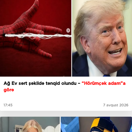
Ağ Ev sərt şəkildə tənqid olundu –
“Hörümçək adam”a
görə
17:45
7 avqust 2026