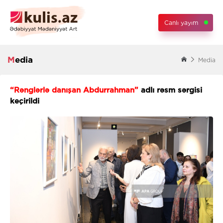
Canlı yayım
Media
Media
“Rənglərlə danışan Abdurrahman”
adlı rəsm sərgisi
keçirildi