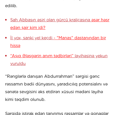
edilib.
Şah Abbasın əsiri olan gürcü kraliçasına
əsər həsr
edən şair kim idi?
İl yox, sanki yel keçdi
- "Manas" dastanından bir
hissə
“Aşıq Ələsgərin anım tədbirləri”
layihəsinə yekun
vuruldu
“Rənglərlə danışan Abdurrahman” sərgisi gənc
rəssamın bədii dünyasını, yaradıcılıq potensialını və
sənətə sevgisini əks etdirən xüsusi mədəni layihə
kimi təqdim olunub.
Sərgidə iştirak edən tanınmış rəssamlar və qonaqlar