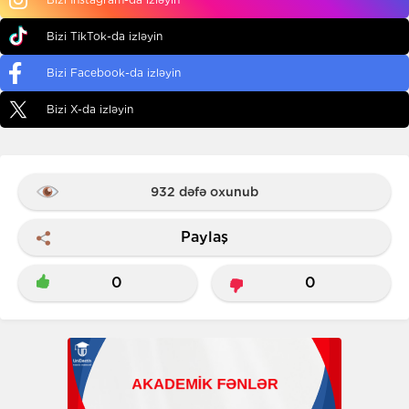
Bizi TikTok-da izləyin
Bizi Facebook-da izləyin
Bizi X-da izləyin
932 dəfə oxunub
Paylaş
0
0