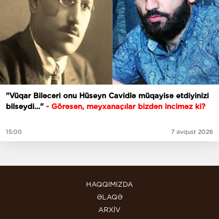
"Vüqar Biləcəri onu Hüseyn Cavidlə müqayisə etdiyinizi
bilsəydi..."
- Görəsən, meyxanaçılar bizdən inciməz ki?
15:00
7 avqust 2026
HAQQIMIZDA
ƏLAQƏ
ARXİV