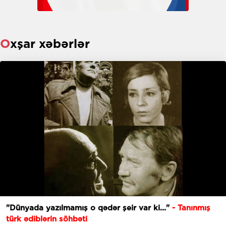
Oxşar xəbərlər
"Dünyada yazılmamış o qədər şeir var ki..."
- Tanınmış
türk ədiblərin söhbəti