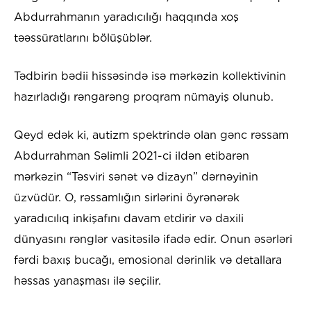
Abdurrahmanın yaradıcılığı haqqında xoş
təəssüratlarını bölüşüblər.
Tədbirin bədii hissəsində isə mərkəzin kollektivinin
hazırladığı rəngarəng proqram nümayiş olunub.
Qeyd edək ki, autizm spektrində olan gənc rəssam
Abdurrahman Səlimli 2021-ci ildən etibarən
mərkəzin “Təsviri sənət və dizayn” dərnəyinin
üzvüdür. O, rəssamlığın sirlərini öyrənərək
yaradıcılıq inkişafını davam etdirir və daxili
dünyasını rənglər vasitəsilə ifadə edir. Onun əsərləri
fərdi baxış bucağı, emosional dərinlik və detallara
həssas yanaşması ilə seçilir.