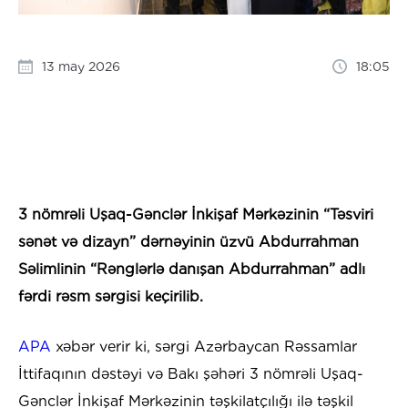
13 may 2026
18:05
3 nömrəli Uşaq-Gənclər İnkişaf Mərkəzinin “Təsviri
sənət və dizayn” dərnəyinin üzvü Abdurrahman
Səlimlinin “Rənglərlə danışan Abdurrahman” adlı
fərdi rəsm sərgisi keçirilib.
APA
xəbər verir ki, sərgi Azərbaycan Rəssamlar
İttifaqının dəstəyi və Bakı şəhəri 3 nömrəli Uşaq-
Gənclər İnkişaf Mərkəzinin təşkilatçılığı ilə təşkil