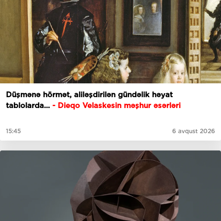
Düşmənə hörmət, aliləşdirilən gündəlik həyat
tablolarda...
-
Dieqo Velaskesin məşhur əsərləri
15:45
6 avqust 2026