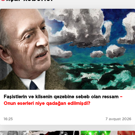
Faşistlərin və kilsənin qəzəbinə səbəb olan rəssam
–
Onun əsərləri niyə qadağan edilmişdi?
16:25
7 avqust 2026