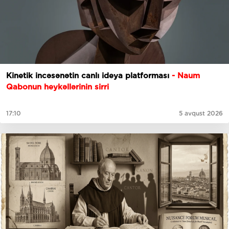
Kinetik incəsənətin canlı ideya platforması
- Naum
Qabonun heykəllərinin sirri
17:10
5 avqust 2026