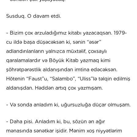
Susduq. O davam etdi.
- Bizim çox arzuladığımız kitabı yazacaqsan. 1979-
cu ildə başa düşəcəksən ki, sənin “əsər”
adlandırılanların yalnızca müxtəlif, çoxsaylı
qaralamalardır və Böyük Kitab yazmaq kimi
şöhrətpərəstlik aldanışından imtina edəcəksən.
Hötenin “Faust”u, “Salambo”, “Uliss”lə təlqin edilmiş
aldanışdan. Həddən artıq çox yazmışam.
- Və sonda anladım ki, uğursuzluğa düçar olmuşam.
- Daha pisi. Anladım ki, bu, sözün ən ağır
mənasında sənətkar işidir. Mənim xoş niyyətlərim