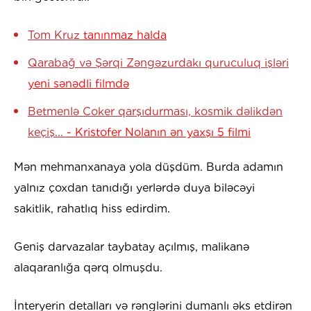
Tom Kruz
tanınmaz halda
Qarabağ və Şərqi Zəngəzurdakı quruculuq işləri
yeni sənədli filmdə
Betmenlə Coker qarşıdurması, kosmik dəlikdən
keçiş...
- Kristofer Nolanın ən yaxşı 5 filmi
Mən mehmanxanaya yola düşdüm. Burda adamın
yalnız çoxdan tanıdığı yerlərdə duya biləcəyi
sakitlik, rahatlıq hiss edirdim.
Geniş darvazalar taybatay açılmış, malikanə
alaqaranlığa qərq olmuşdu.
İnteryerin detalları və rənglərini dumanlı əks etdirən