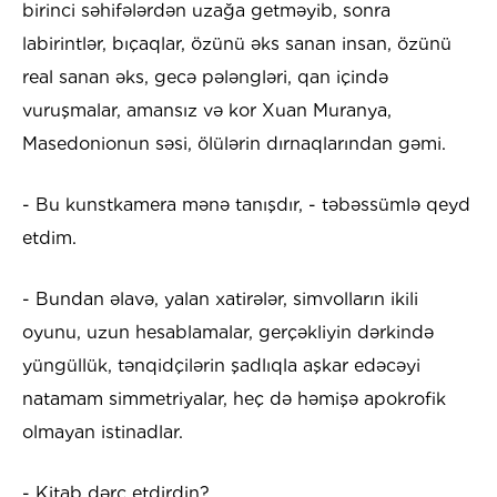
birinci səhifələrdən uzağa getməyib, sonra
labirintlər, bıçaqlar, özünü əks sanan insan, özünü
real sanan əks, gecə pələngləri, qan içində
vuruşmalar, amansız və kor Xuan Muranya,
Masedonionun səsi, ölülərin dırnaqlarından gəmi.
- Bu kunstkamera mənə tanışdır, - təbəssümlə qeyd
etdim.
- Bundan əlavə, yalan xatirələr, simvolların ikili
oyunu, uzun hesablamalar, gerçəkliyin dərkində
yüngüllük, tənqidçilərin şadlıqla aşkar edəcəyi
natamam simmetriyalar, heç də həmişə apokrofik
olmayan istinadlar.
- Kitab dərc etdirdin?