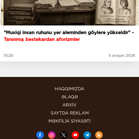
"Musiqi insan ruhunu yer aləmindən göylərə yüksəldir" -
Tanınmış bəstəkardan aforizmlər
15:20
5 avqust 2026
HAQQIMIZDA
ƏLAQƏ
ARXİV
SAYTDA REKLAM
MƏXFİLİK SİYASƏTİ