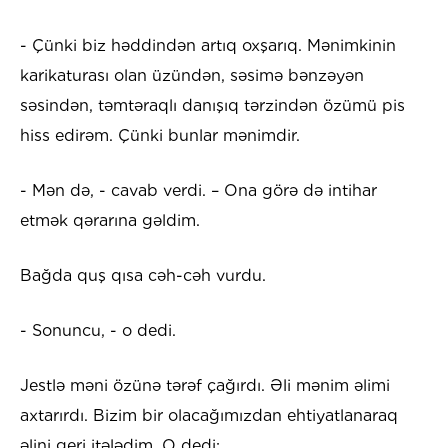
- Çünki biz həddindən artıq oxşarıq. Mənimkinin
karikaturası olan üzündən, səsimə bənzəyən
səsindən, təmtəraqlı danışıq tərzindən özümü pis
hiss edirəm. Çünki bunlar mənimdir.
- Mən də, - cavab verdi. – Ona görə də intihar
etmək qərarına gəldim.
Bağda quş qısa cəh-cəh vurdu.
- Sonuncu, - o dedi.
Jestlə məni özünə tərəf çağırdı. Əli mənim əlimi
axtarırdı. Bizim bir olacağımızdan ehtiyatlanaraq
əlini geri itələdim. O dedi: