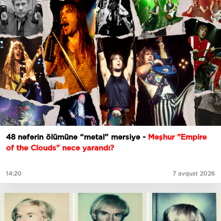
48 nəfərin ölümünə “metal” mərsiyə -
Məşhur "Empire
of the Clouds" necə yarandı?
14:20
7 avqust 2026