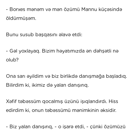
- Borxes mənəm və mən özümü Mannu küçəsində
öldürmüşəm.
Bunu susub başqasını əlavə etdi:
- Gəl yoxlayaq. Bizim həyatımızda ən dəhşətli nə
olub?
Ona sarı əyildim və biz birlikdə danışmağa başladıq.
Bilirdim ki, ikimiz də yalan danışırıq.
Xəfif təbəssüm qocalmış üzünü işıqlandırdı. Hiss
edirdim ki, onun təbəssümü mənimkinin əksidir.
- Biz yalan danışırıq, - o işarə etdi, - çünki özümüzü