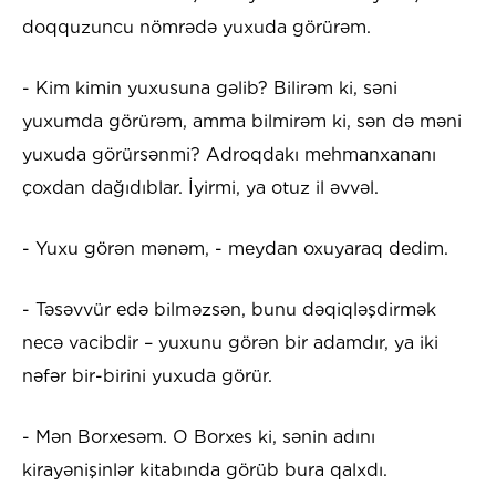
doqquzuncu nömrədə yuxuda görürəm.
- Kim kimin yuxusuna gəlib? Bilirəm ki, səni
yuxumda görürəm, amma bilmirəm ki, sən də məni
yuxuda görürsənmi? Adroqdakı mehmanxananı
çoxdan dağıdıblar. İyirmi, ya otuz il əvvəl.
- Yuxu görən mənəm, - meydan oxuyaraq dedim.
- Təsəvvür edə bilməzsən, bunu dəqiqləşdirmək
necə vacibdir – yuxunu görən bir adamdır, ya iki
nəfər bir-birini yuxuda görür.
- Mən Borxesəm. O Borxes ki, sənin adını
kirayənişinlər kitabında görüb bura qalxdı.