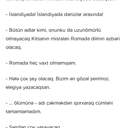
- İslandiyada! İslandiyada dənizlər arasında!
- Bütün adlar kimi, onunku da uzunömürlü
olmayacaq Kitsanın misraları Romada dilinin əzbəri
olacaq.
- Romada heç vaxt olmamışam.
- Hələ çox şey olacaq. Bizim ən gözəl şeirimizi,
elegiya yazacaqsan.
- … ölümünə - adı çəkməkdən qorxaraq cümləni
tamamlamadım.
- Səndən çox yaşayacaq.