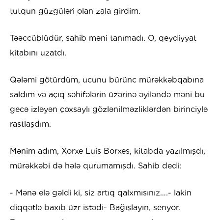
tutqun güzgüləri olan zala girdim.
Təəccüblüdür, sahib məni tanımadı. O, qeydiyyat
kitabını uzatdı.
Qələmi götürdüm, ucunu bürünc mürəkkəbqabına
saldım və açıq səhifələrin üzərinə əyiləndə məni bu
gecə izləyən çoxsaylı gözlənilməzliklərdən birinciylə
rastlaşdım.
Mənim adım, Xorxe Luis Borxes, kitabda yazılmışdı,
mürəkkəbi də hələ qurumamışdı. Sahib dedi:
- Mənə elə gəldi ki, siz artıq qalxmısınız….- lakin
diqqətlə baxıb üzr istədi- Bağışlayın, senyor.