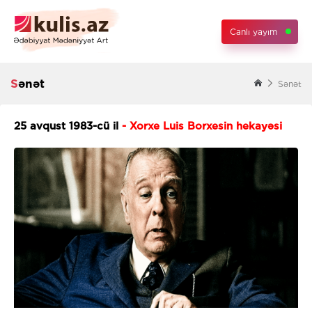
Canlı yayım
Sənət
Sənət
25 avqust 1983-cü il
- Xorxe Luis Borxesin hekayəsi