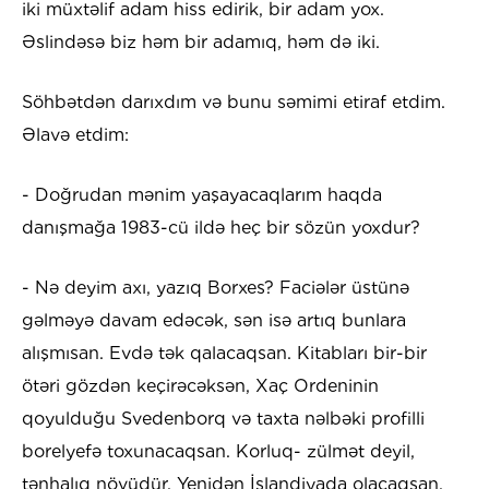
iki müxtəlif adam hiss edirik, bir adam yox.
Əslindəsə biz həm bir adamıq, həm də iki.
Söhbətdən darıxdım və bunu səmimi etiraf etdim.
Əlavə etdim:
- Doğrudan mənim yaşayacaqlarım haqda
danışmağa 1983-cü ildə heç bir sözün yoxdur?
- Nə deyim axı, yazıq Borxes? Faciələr üstünə
gəlməyə davam edəcək, sən isə artıq bunlara
alışmısan. Evdə tək qalacaqsan. Kitabları bir-bir
ötəri gözdən keçirəcəksən, Xaç Ordeninin
qoyulduğu Svedenborq və taxta nəlbəki profilli
borelyefə toxunacaqsan. Korluq- zülmət deyil,
tənhalıq növüdür. Yenidən İslandiyada olacaqsan.