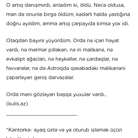
O artıq danışmırdı, anladım ki, öldü. Necə oldusa,
mən də onunla birgə öldüm; kədərli halda yastığına
doğru əyildim, amma artıq çarpayıda kimsə yox idi.
Otaqdan bayıra yüyürdüm. Orda nə içəri həyət
vardı, nə mərmər pilləkən, nə iri malikanə, nə
evkalipt ağacları, nə heykəllər, nə çardaqlar, nə
fəvvarələr, nə də Adroqda qəsəbədəki malikanəni
çəpərləyən geniş darvazalar.
Orda məni gözləyən başqa yuxular vardı..
(kulis.az)
_______________________
*Kantorka- ayaq üstə və ya oturub işləmək üçün