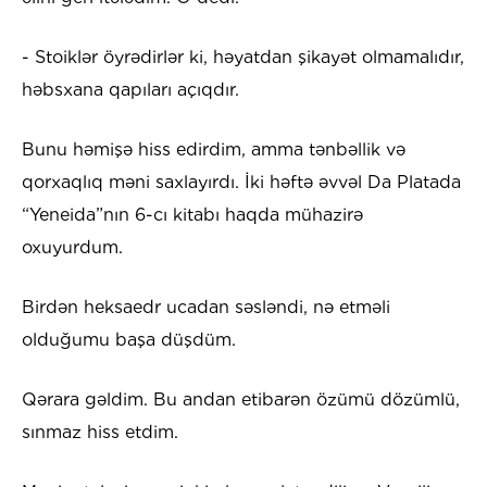
- Stoiklər öyrədirlər ki, həyatdan şikayət olmamalıdır,
həbsxana qapıları açıqdır.
Bunu həmişə hiss edirdim, amma tənbəllik və
qorxaqlıq məni saxlayırdı. İki həftə əvvəl Da Platada
“Yeneida”nın 6-cı kitabı haqda mühazirə
oxuyurdum.
Birdən heksaedr ucadan səsləndi, nə etməli
olduğumu başa düşdüm.
Qərara gəldim. Bu andan etibarən özümü dözümlü,
sınmaz hiss etdim.