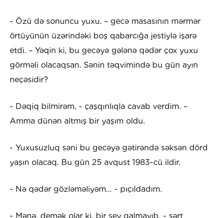
- Özü də sonuncu yuxu. – gecə masasının mərmər
örtüyünün üzərindəki boş qabarcığa jestiylə işarə
etdi. – Yəqin ki, bu gecəyə gələnə qədər çox yuxu
görməli olacaqsan. Sənin təqvimində bu gün ayın
neçəsidir?
- Dəqiq bilmirəm, - çaşqınlıqla cavab verdim. –
Amma dünən altmış bir yaşım oldu.
- Yuxusuzluq səni bu gecəyə gətirəndə səksən dörd
yaşın olacaq. Bu gün 25 avqust 1983-cü ildir.
- Nə qədər gözləməliyəm… - pıçıldadım.
- Mənə, demək olar ki, bir şey qalmayıb, - sərt