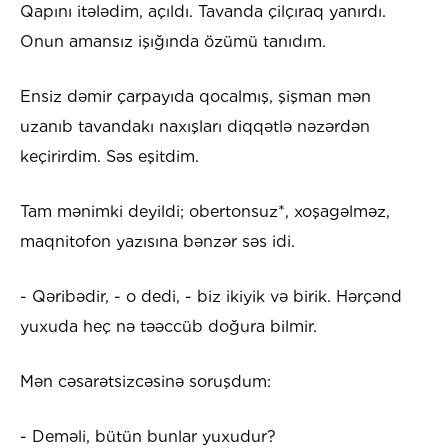
Qapını itələdim, açıldı. Tavanda çilçıraq yanırdı.
Onun amansız işığında özümü tanıdım.
Ensiz dəmir çarpayıda qocalmış, şişman mən
uzanıb tavandakı naxışları diqqətlə nəzərdən
keçirirdim. Səs eşitdim.
Tam mənimki deyildi; obertonsuz*, xoşagəlməz,
maqnitofon yazısına bənzər səs idi.
- Qəribədir, - o dedi, - biz ikiyik və birik. Hərçənd
yuxuda heç nə təəccüb doğura bilmir.
Mən cəsarətsizcəsinə soruşdum:
- Deməli, bütün bunlar yuxudur?