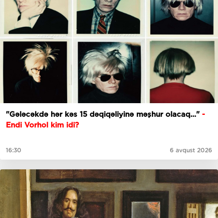
"Gələcəkdə hər kəs 15 dəqiqəliyinə məşhur olacaq..."
-
Endi Vorhol kim idi?
16:30
6 avqust 2026