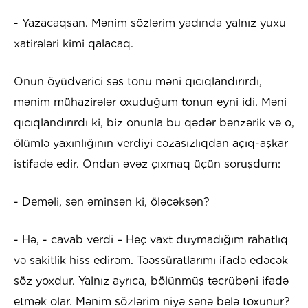
- Yazacaqsan. Mənim sözlərim yadında yalnız yuxu
xatirələri kimi qalacaq.
Onun öyüdverici səs tonu məni qıcıqlandırırdı,
mənim mühazirələr oxuduğum tonun eyni idi. Məni
qıcıqlandırırdı ki, biz onunla bu qədər bənzərik və o,
ölümlə yaxınlığının verdiyi cəzasızlıqdan açıq-aşkar
istifadə edir. Ondan əvəz çıxmaq üçün soruşdum:
- Deməli, sən əminsən ki, öləcəksən?
- Hə, - cavab verdi – Heç vaxt duymadığım rahatlıq
və sakitlik hiss edirəm. Təəssüratlarımı ifadə edəcək
söz yoxdur. Yalnız ayrıca, bölünmüş təcrübəni ifadə
etmək olar. Mənim sözlərim niyə sənə belə toxunur?