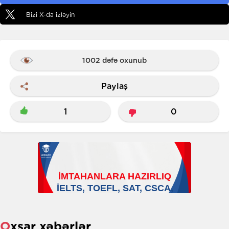
Bizi X-da izləyin
1002 dəfə oxunub
Paylaş
1
0
Oxşar xəbərlər