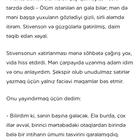
tərzdə dedi - Ölüm istənilən an gələ bilər; mən də
məni başqa yuxuların gözlədiyi gizli, sirli aləmdə
itirəm. Stivenson və güzgülərlə gətirilmiş, daim
təqib edən xəyal.
Stivensonun xatirlanması mənə söhbətə çağırış yox,
vida hiss etdirdi. Mən çarpayıda uzanmış adam idim
və onu anlayırdım. Şekspir olub unudulmaz sətirlər
yazmaq üçün yalnız faciəvi məqamlar bəs etmir.
Onu yayındırmaq üçün dedim:
- Bilirdim ki, sənin başına gələcək. Elə burda, çox
illər əvvəl, birinci mərtəbədəki otaqlardan birində
belə bir intiharın ümumi təsvirini qaralamışdıq.