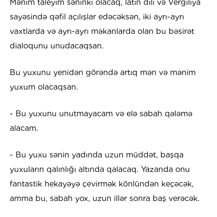
Mənim taleyim səninki olacaq, latın dili və Vergiliya
sayəsində qəfil açılışlar edəcəksən, iki ayrı-ayrı
vaxtlarda və ayrı-ayrı məkanlarda olan bu bəsirət
dialoqunu unudacaqsan.
Bu yuxunu yenidən görəndə artıq mən və mənim
yuxum olacaqsan.
- Bu yuxunu unutmayacam və elə sabah qələmə
alacam.
- Bu yuxu sənin yadında uzun müddət, başqa
yuxuların qalınlığı altında qalacaq. Yazanda onu
fantastik hekayəyə çevirmək könlündən keçəcək,
amma bu, sabah yox, uzun illər sonra baş verəcək.