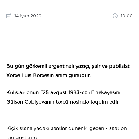
14 iyun 2026
10:00
Bu gün görkəmli argentinalı yazıçı, şair və publisist
Xorxe Luis Borxesin anım günüdür.
Kulis.az onun "25 avqust 1983-cü il" hekayəsini
Gülşən Cəbiyevanın tərcüməsində təqdim edir.
Kiçik stansiyadakı saatlar dünənki gecəni- saat on
biri göstərirdi.