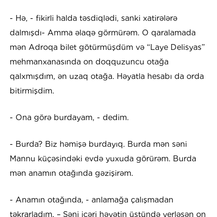
- Hə, - fikirli halda təsdiqlədi, sanki xatirələrə
dalmışdı- Amma əlaqə görmürəm. O qaralamada
mən Adroqa bilet götürmüşdüm və “Laye Delisyas”
mehmanxanasında on doqquzuncu otağa
qalxmışdım, ən uzaq otağa. Həyatla hesabı da orda
bitirmişdim.
- Ona görə burdayam, - dedim.
- Burda? Biz həmişə burdayıq. Burda mən səni
Mannu küçəsindəki evdə yuxuda görürəm. Burda
mən anamın otağında gəzişirəm.
- Anamın otağında, - anlamağa çalışmadan
təkrarladım. – Səni içəri həyətin üstündə yerləşən on