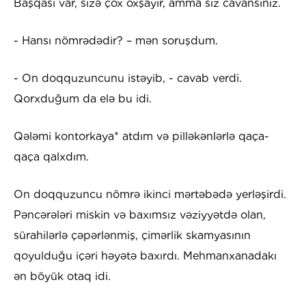
Başqası var, sizə çox oxşayır, amma siz cavansınız.
- Hansı nömrədədir? – mən soruşdum.
- On doqquzuncunu istəyib, - cavab verdi.
Qorxduğum da elə bu idi.
Qələmi kontorkaya* atdım və pilləkənlərlə qaça-
qaça qalxdım.
On doqquzuncu nömrə ikinci mərtəbədə yerləşirdi.
Pəncərələri miskin və baxımsız vəziyyətdə olan,
sürahilərlə çəpərlənmiş, çimərlik skamyasının
qoyulduğu içəri həyətə baxırdı. Mehmanxanadakı
ən böyük otaq idi.