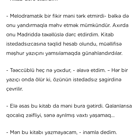
- Melodramatik bir fikir məni tərk etmirdi- bəlkə də
onu yandırmaqla məhv etmək mümkündür. Axırda
onu Madriddə təxəllüslə dərc etdirdim. Kitab
istedadsızcasına təqlid hesab olundu, müəllifisə
məşhur yazıçını yamsılamaqda günahlandırdılar.
- Təəccüblü heç nə yoxdur, - əlavə etdim. – Hər bir
yazıçı onda ölür ki, özünün istedadsız şagirdinə
çevrilir.
- Elə əsas bu kitab da məni bura gətirdi. Qalanlarısa
qocalıq zəifliyi, sənə ayrılmış vaxtı yaşamaq…
- Mən bu kitabı yazmayacam, - inamla dedim.