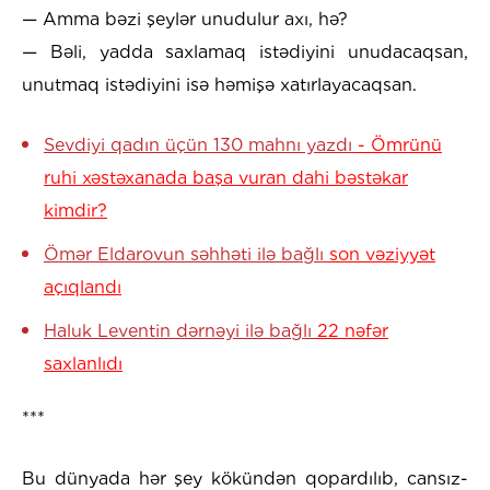
— Amma bəzi şeylər unudulur axı, hə?
— Bəli, yadda saxlamaq istədiyini unudacaqsan,
unutmaq istədiyini isə həmişə xatırlayacaqsan.
Sevdiyi qadın üçün 130 mahnı yazdı
- Ömrünü
ruhi xəstəxanada başa vuran dahi bəstəkar
kimdir?
Ömər Eldarovun səhhəti ilə bağlı
son vəziyyət
açıqlandı
Haluk Leventin dərnəyi ilə bağlı
22 nəfər
saxlanlıdı
***
Bu dünyada hər şey kökündən qopardılıb, cansız-