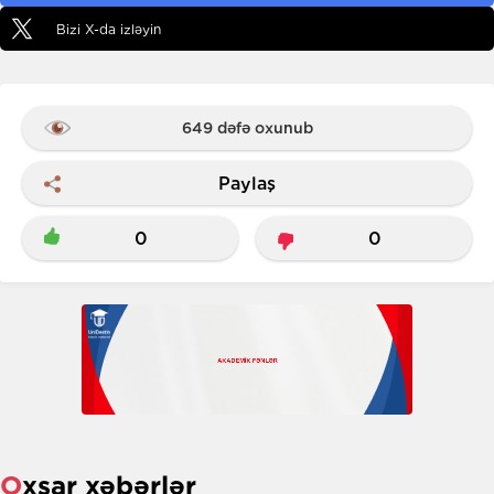
Bizi X-da izləyin
649 dəfə oxunub
Paylaş
0
0
Oxşar xəbərlər