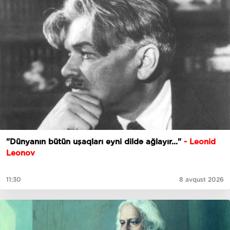
​​​​​​​"Dünyanın bütün uşaqları eyni dildə ağlayır..."
- Leonid
Leonov
11:30
8 avqust 2026