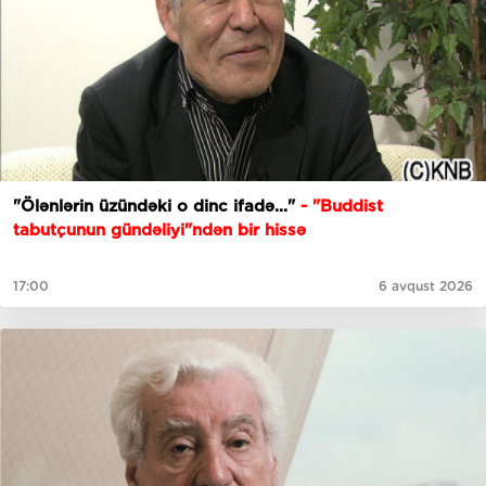
"Ölənlərin üzündəki o dinc ifadə..."
- "Buddist
tabutçunun gündəliyi"ndən bir hissə
17:00
6 avqust 2026