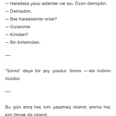
— Haradasa yaxşı adamlar var axı. Özün demişdin.
— Demişdim.
— Bəs haradadırlar onlar?
— Gizlənirlər.
— Kimdən?
— Bir-birlərindən.
***
"Sonra" deyə bir şey yoxdur. Sonra —-elə indinin
özüdür.
***
Bu gün artıq heç kim yaşamaq istəmir, amma heç
kim ölmək də istəmir.