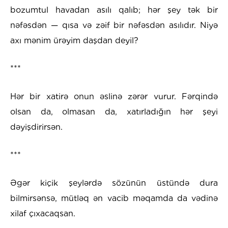
bozumtul havadan asılı qalıb; hər şey tək bir
nəfəsdən — qısa və zəif bir nəfəsdən asılıdır. Niyə
axı mənim ürəyim daşdan deyil?
***
Hər bir xatirə onun əslinə zərər vurur. Fərqində
olsan da, olmasan da, xatırladığın hər şeyi
dəyişdirirsən.
***
Əgər kiçik şeylərdə sözünün üstündə dura
bilmirsənsə, mütləq ən vacib məqamda da vədinə
xilaf çıxacaqsan.