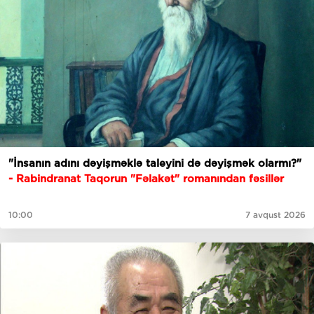
"İnsanın adını dəyişməklə taleyini də dəyişmək olarmı?"
- Rabindranat Taqorun "Fəlakət" romanından fəsillər
10:00
7 avqust 2026