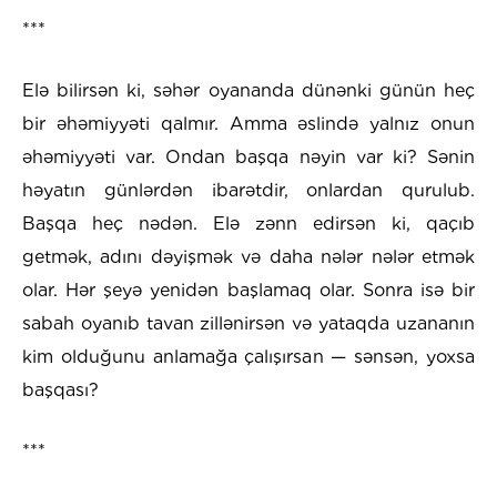
***
Elə bilirsən ki, səhər oyananda dünənki günün heç
bir əhəmiyyəti qalmır. Amma əslində yalnız onun
əhəmiyyəti var. Ondan başqa nəyin var ki? Sənin
həyatın günlərdən ibarətdir, onlardan qurulub.
Başqa heç nədən. Elə zənn edirsən ki, qaçıb
getmək, adını dəyişmək və daha nələr nələr etmək
olar. Hər şeyə yenidən başlamaq olar. Sonra isə bir
sabah oyanıb tavan zillənirsən və yataqda uzananın
kim olduğunu anlamağa çalışırsan — sənsən, yoxsa
başqası?
***