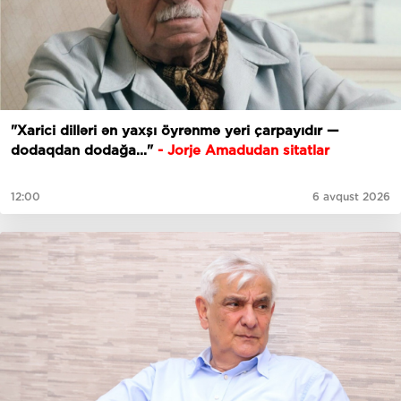
"Xarici dilləri ən yaxşı öyrənmə yeri çarpayıdır —
dodaqdan dodağa..."
- Jorje Amadudan sitatlar
12:00
6 avqust 2026