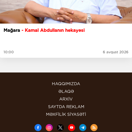
Mağara
- Kamal Abdullanın hekayəsi
10:00
6 avqust 2026
HAQQIMIZDA
ƏLAQƏ
ARXİV
SAYTDA REKLAM
MƏXFİLİK SİYASƏTİ