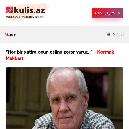
Canlı yayım
Nəsr
Nəsr
"Hər bir xatirə onun əslinə zərər vurur..."
- Kormak
Makkarti