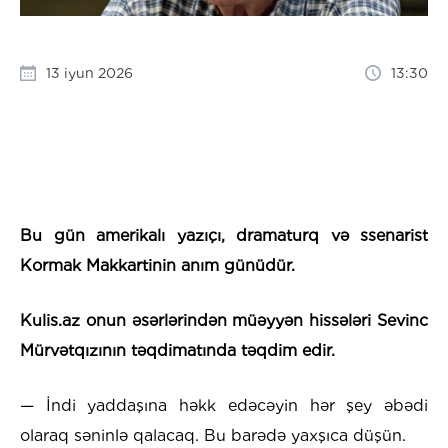
13 iyun 2026
13:30
Bu gün amerikalı yazıçı, dramaturq və ssenarist
Kormak Makkartinin anım günüdür.
Kulis.az onun əsərlərindən müəyyən hissələri Sevinc
Mürvətqızının təqdimatında təqdim edir.
— İndi yaddaşına həkk edəcəyin hər şey əbədi
olaraq səninlə qalacaq. Bu barədə yaxşıca düşün.