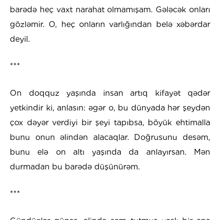
barədə heç vaxt narahat olmamışam. Gələcək onları
gözləmir. O, heç onların varlığından belə xəbərdar
deyil.
***
On doqquz yaşında insan artıq kifayət qədər
yetkindir ki, anlasın: əgər o, bu dünyada hər şeydən
çox dəyər verdiyi bir şeyi tapıbsa, böyük ehtimalla
bunu onun əlindən alacaqlar. Doğrusunu desəm,
bunu elə on altı yaşında da anlayırsan. Mən
durmadan bu barədə düşünürəm.
***