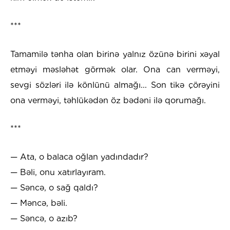
***
Tamamilə tənha olan birinə yalnız özünə birini xəyal
etməyi məsləhət görmək olar. Ona can verməyi,
sevgi sözləri ilə könlünü almağı... Son tikə çörəyini
ona verməyi, təhlükədən öz bədəni ilə qorumağı.
***
— Ata, o balaca oğlan yadındadır?
— Bəli, onu xatırlayıram.
— Səncə, o sağ qaldı?
— Məncə, bəli.
— Səncə, o azıb?