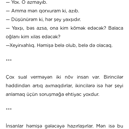
— Yox. O azmayıb.
— Amma mən qorxuram ki, azıb.
— Düşünürəm ki, hər şey yaxşıdır.
— Yaxşı, bəs azsa, ona kim kömək edəcək? Balaca
oğlanı kim xilas edəcək?
—Xeyirxahlıq. Həmişə belə olub, belə də olacaq.
***
Çox sual verməyən iki növ insan var. Birincilər
həddindən artıq axmaqdırlar, ikincilərə isə hər şeyi
anlamaq üçün soruşmağa ehtiyac yoxdur.
***
İnsanlar həmişə gələcəyə hazırlaşırlar. Mən isə bu