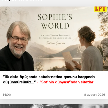
"İlk dəfə öpüşəndə səbəb-nəticə qanunu haqqında
düşünmürsünüz..."
- "Sofinin dünyası"ndan sitatlar
14:00
8 avqust 2026