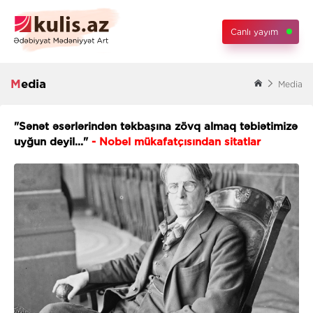
Canlı yayım
Media
Media
"Sənət əsərlərindən təkbaşına zövq almaq təbiətimizə
uyğun deyil..."
- Nobel mükafatçısından sitatlar