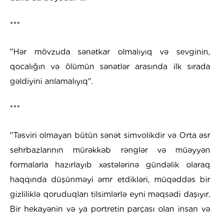
***
"Hər mövzuda sənətkar olmalıyıq və sevginin,
qocalığın və ölümün sənətlər arasında ilk sırada
gəldiyini anlamalıyıq".
***
"Təsviri olmayan bütün sənət simvolikdir və Orta əsr
sehrbazlarının mürəkkəb rənglər və müəyyən
formalarla hazırlayıb xəstələrinə gündəlik olaraq
haqqında düşünməyi əmr etdikləri, müqəddəs bir
gizliliklə qoruduqları tilsimlərlə eyni məqsədi daşıyır.
Bir hekayənin və ya portretin parçası olan insan və