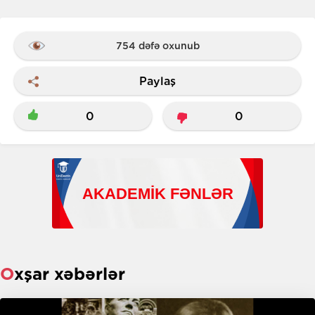
754 dəfə oxunub
Paylaş
0
0
Oxşar xəbərlər