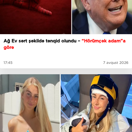
Ağ Ev sərt şəkildə tənqid olundu –
“Hörümçək adam”a
görə
17:45
7 avqust 2026