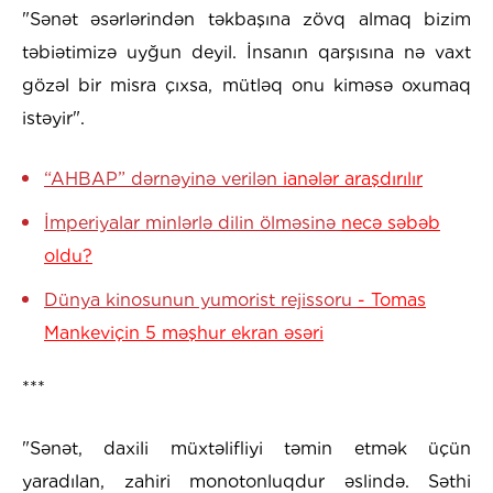
"Sənət əsərlərindən təkbaşına zövq almaq bizim
təbiətimizə uyğun deyil. İnsanın qarşısına nə vaxt
gözəl bir misra çıxsa, mütləq onu kiməsə oxumaq
istəyir".
“AHBAP” dərnəyinə verilən
ianələr araşdırılır
İmperiyalar minlərlə dilin ölməsinə
necə səbəb
oldu?
Dünya kinosunun yumorist rejissoru
- Tomas
Mankeviçin 5 məşhur ekran əsəri
***
"Sənət, daxili müxtəlifliyi təmin etmək üçün
yaradılan, zahiri monotonluqdur əslində. Səthi