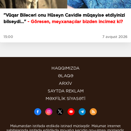
"Vüqar Biləcəri onu Hüseyn Cavidlə müqayisə etdiyinizi
bilsəydi..."
- Görəsən, meyxanaçılar bizdən inciməz ki?
15:00
7 avqust 2026
HAQQIMIZDA
ƏLAQƏ
ARXİV
SAYTDA REKLAM
MƏXFİLİK SİYASƏTİ
Məlumatdan istifadə etdikdə istinad mütləqdir. Məlumat internet
səhifələrində istifadə edildikdə müvafiq keçidin qoyulması mütləqdir.