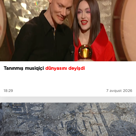
Tanınmış musiqiçi
dünyasını dəyişdi
18:29
7 avqust 2026