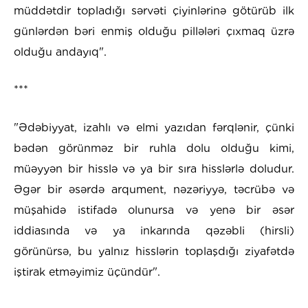
müddətdir topladığı sərvəti çiyinlərinə götürüb ilk
günlərdən bəri enmiş olduğu pillələri çıxmaq üzrə
olduğu andayıq".
***
"Ədəbiyyat, izahlı və elmi yazıdan fərqlənir, çünki
bədən görünməz bir ruhla dolu olduğu kimi,
müəyyən bir hisslə və ya bir sıra hisslərlə doludur.
Əgər bir əsərdə arqument, nəzəriyyə, təcrübə və
müşahidə istifadə olunursa və yenə bir əsər
iddiasında və ya inkarında qəzəbli (hirsli)
görünürsə, bu yalnız hisslərin toplaşdığı ziyafətdə
iştirak etməyimiz üçündür".