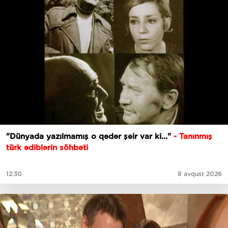
"Dünyada yazılmamış o qədər şeir var ki..."
- Tanınmış
türk ədiblərin söhbəti
12:30
8 avqust 2026