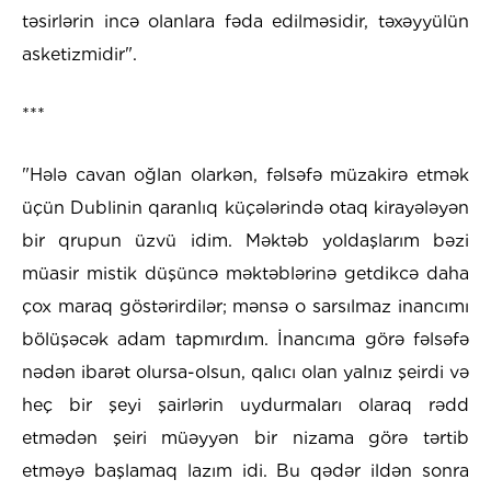
təsirlərin incə olanlara fəda edilməsidir, təxəyyülün
asketizmidir".
***
"Hələ cavan oğlan olarkən, fəlsəfə müzakirə etmək
üçün Dublinin qaranlıq küçələrində otaq kirayələyən
bir qrupun üzvü idim. Məktəb yoldaşlarım bəzi
müasir mistik düşüncə məktəblərinə getdikcə daha
çox maraq göstərirdilər; mənsə o sarsılmaz inancımı
bölüşəcək adam tapmırdım. İnancıma görə fəlsəfə
nədən ibarət olursa-olsun, qalıcı olan yalnız şeirdi və
heç bir şeyi şairlərin uydurmaları olaraq rədd
etmədən şeiri müəyyən bir nizama görə tərtib
etməyə başlamaq lazım idi. Bu qədər ildən sonra