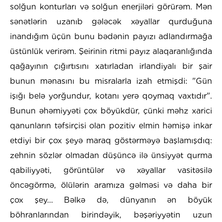
solğun konturları və solğun enerjiləri görürəm. Mən
sənətlərin uzanıb gələcək xəyallar qurduğuna
inandığım üçün bunu bədənin payızı adlandırmağa
üstünlük verirəm. Şeirinin ritmi payız alaqaranlığında
qağayının çığırtısını xatırladan irlandiyalı bir şair
bunun mənasını bu misralarla izah etmişdi: "Gün
işığı belə yorğundur, kotanı yerə qoymaq vaxtıdır".
Bunun əhəmiyyəti çox böyükdür, çünki məhz xarici
qanunların təfsirçisi olan pozitiv elmin həmişə inkar
etdiyi bir çox şeyə maraq göstərməyə başlamışdıq:
zehnin sözlər olmadan düşüncə ilə ünsiyyət qurma
qabiliyyəti, görüntülər və xəyallar vasitəsilə
öncəgörmə, ölülərin aramıza gəlməsi və daha bir
çox şey... Bəlkə də, dünyanın ən böyük
böhranlarından birindəyik, bəşəriyyətin uzun