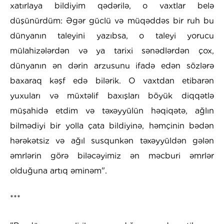
xatırlaya bildiyim qədərilə, o vaxtlar belə
düşünürdüm: Əgər güclü və müqəddəs bir ruh bu
dünyanın taleyini yazıbsa, o taleyi yorucu
mülahizələrdən və ya tarixi sənədlərdən çox,
dünyanın ən dərin arzusunu ifadə edən sözlərə
baxaraq kəşf edə bilərik. O vaxtdan etibarən
yuxuları və müxtəlif baxışları böyük diqqətlə
müşahidə etdim və təxəyyülün həqiqətə, ağlın
bilmədiyi bir yolla çata bildiyinə, həmçinin bədən
hərəkətsiz və ağıl susqunkən təxəyyüldən gələn
əmrlərin görə biləcəyimiz ən məcburi əmrlər
olduğuna artıq əminəm".
***