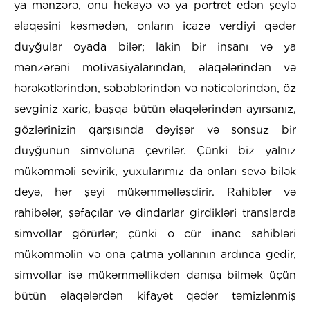
ya mənzərə, onu hekayə və ya portret edən şeylə
əlaqəsini kəsmədən, onların icazə verdiyi qədər
duyğular oyada bilər; lakin bir insanı və ya
mənzərəni motivasiyalarından, əlaqələrindən və
hərəkətlərindən, səbəblərindən və nəticələrindən, öz
sevginiz xaric, başqa bütün əlaqələrindən ayırsanız,
gözlərinizin qarşısında dəyişər və sonsuz bir
duyğunun simvoluna çevrilər. Çünki biz yalnız
mükəmməli sevirik, yuxularımız da onları sevə bilək
deyə, hər şeyi mükəmməlləşdirir. Rahiblər və
rahibələr, şəfaçılar və dindarlar girdikləri translarda
simvollar görürlər; çünki o cür inanc sahibləri
mükəmməlin və ona çatma yollarının ardınca gedir,
simvollar isə mükəmməllikdən danışa bilmək üçün
bütün əlaqələrdən kifayət qədər təmizlənmiş