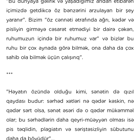
"Bu dünyaya gəlirik və yaşadığımız andan etibarən
içimizdə getdikcə öz bənzərini arzulayan bir şey
yaranır". Bizim "öz cənnəti ətrafında ağrı, kədər və
pisliyin girməyə cəsarət etmədiyi bir dairə çəkən,
ruhumuzun içində bir ruhumuz var" və bizlər bu
ruhu bir çox aynada görə bilmək, ona daha da çox
sahib ola bilmək üçün çalışırıq".
***
"Həyatın özündə olduğu kimi, sənətin də qızıl
qaydası budur: sərhəd xətləri nə qədər kəskin, nə
qədər sərt olsa, sənət əsəri də o qədər mükəmməl
olar; bu sərhədlərin daha qeyri-müəyyən olması isə
pis təqlidin, plagiatın və səriştəsizliyin sübutunu
daha da böyüdür"...