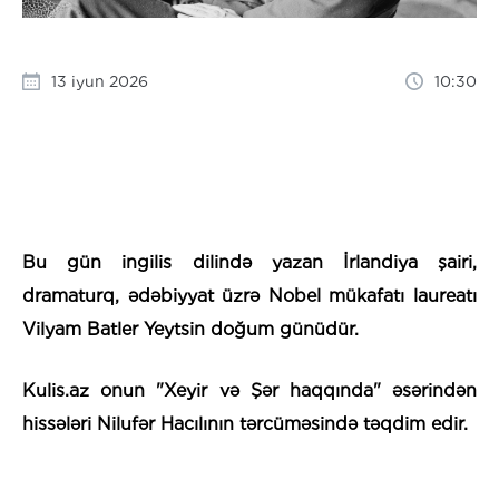
13 iyun 2026
10:30
Bu gün ingilis dilində yazan İrlandiya şairi,
dramaturq, ədəbiyyat üzrə Nobel mükafatı laureatı
Vilyam Batler Yeytsin doğum günüdür.
Kulis.az onun "Xeyir və Şər haqqında" əsərindən
hissələri Nilufər Hacılının tərcüməsində təqdim edir.