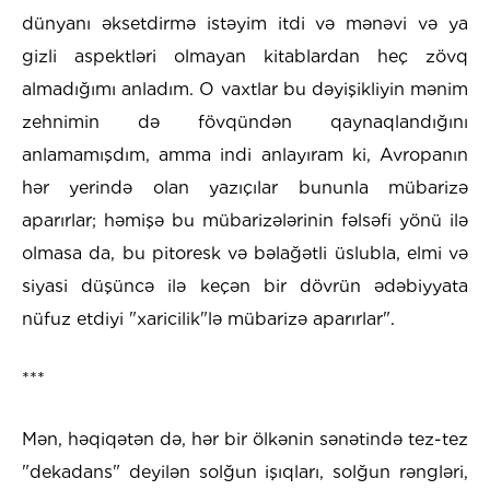
dünyanı əksetdirmə istəyim itdi və mənəvi və ya
gizli aspektləri olmayan kitablardan heç zövq
almadığımı anladım. O vaxtlar bu dəyişikliyin mənim
zehnimin də fövqündən qaynaqlandığını
anlamamışdım, amma indi anlayıram ki, Avropanın
hər yerində olan yazıçılar bununla mübarizə
aparırlar; həmişə bu mübarizələrinin fəlsəfi yönü ilə
olmasa da, bu pitoresk və bəlağətli üslubla, elmi və
siyasi düşüncə ilə keçən bir dövrün ədəbiyyata
nüfuz etdiyi "xaricilik"lə mübarizə aparırlar".
***
Mən, həqiqətən də, hər bir ölkənin sənətində tez-tez
"dekadans" deyilən solğun işıqları, solğun rəngləri,