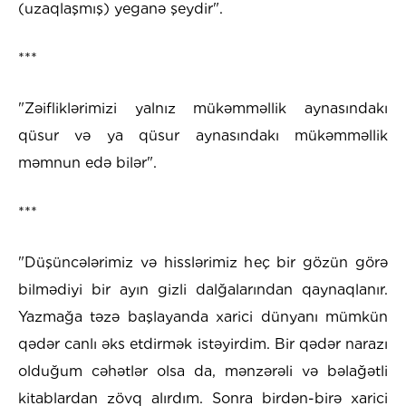
(uzaqlaşmış) yeganə şeydir".
***
"Zəifliklərimizi yalnız mükəmməllik aynasındakı
qüsur və ya qüsur aynasındakı mükəmməllik
məmnun edə bilər".
***
"Düşüncələrimiz və hisslərimiz heç bir gözün görə
bilmədiyi bir ayın gizli dalğalarından qaynaqlanır.
Yazmağa təzə başlayanda xarici dünyanı mümkün
qədər canlı əks etdirmək istəyirdim. Bir qədər narazı
olduğum cəhətlər olsa da, mənzərəli və bəlağətli
kitablardan zövq alırdım. Sonra birdən-birə xarici