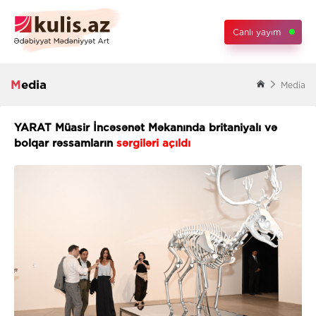
Canlı yayım
Media
Media
YARAT Müasir İncəsənət Məkanında britaniyalı və
bolqar rəssamların
sərgiləri açıldı