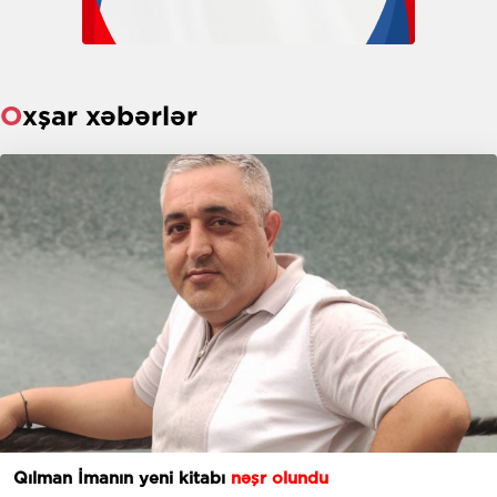
Oxşar xəbərlər
Qılman İmanın yeni kitabı
nəşr olundu