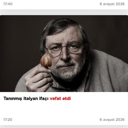
17:40
6 avqust 2026
Tanınmış italyan ifaçı
vəfat etdi
17:20
6 avqust 2026