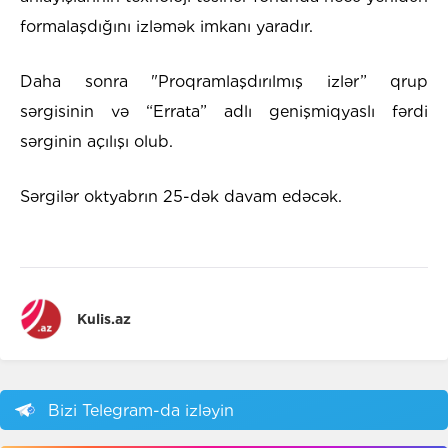
formalaşdığını izləmək imkanı yaradır.
Daha sonra "Proqramlaşdırılmış izlər” qrup
sərgisinin və “Errata” adlı genişmiqyaslı fərdi
sərginin açılışı olub.
Sərgilər oktyabrın 25-dək davam edəcək.
Kulis.az
Bizi Telegram-da izləyin