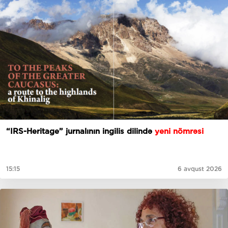
“IRS-Heritage” jurnalının ingilis dilində
yeni nömrəsi
15:15
6 avqust 2026