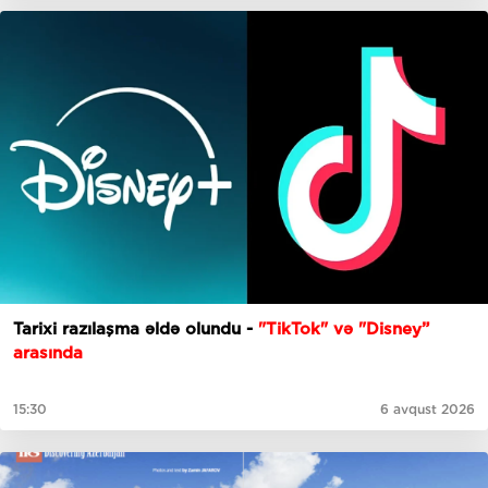
Tarixi razılaşma əldə olundu -
"TikTok" və "Disney”
arasında
15:30
6 avqust 2026