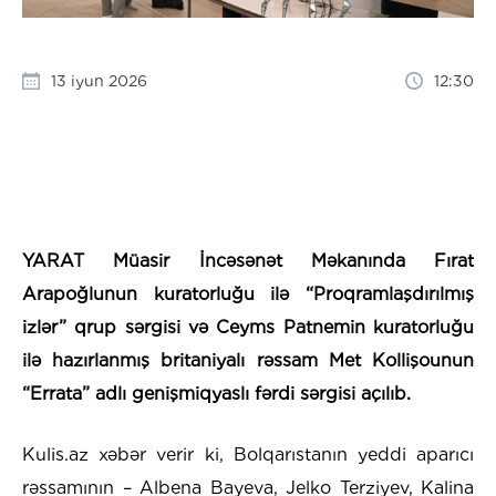
13 iyun 2026
12:30
YARAT Müasir İncəsənət Məkanında Fırat
Arapoğlunun kuratorluğu ilə “Proqramlaşdırılmış
izlər” qrup sərgisi və Ceyms Patnemin kuratorluğu
ilə hazırlanmış britaniyalı rəssam Met Kollişounun
“Errata” adlı genişmiqyaslı fərdi sərgisi açılıb.
Kulis.az xəbər verir ki, Bolqarıstanın yeddi aparıcı
rəssamının – Albena Bayeva, Jelko Terziyev, Kalina