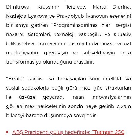
Dimitrova, Krassimir Terziyev, Marta Djurina,
Nadejda Lyaxova və Pravdolyub İvanovun əsərlərini
bir araya gətirən “Proqramlaşdırılmış izlər” sərgisi
nəzarət sistemləri, texnoloji vasitəçilik və situativ
bilik istehsalı formalarının təsiri altında müasir vizual
mədəniyyətin, qavrayışın və subyektivliyin necə
transformasiya olunduğunu araşdırır.
"Errata" sərgisi isə tamaşaçıları süni intellekt və
sosial şəbəkələrlə bağlı görünməz güc strukturları
ilə üz-üzə qoyaraq, insan innovasiyalarının
gözlənilməz nəticələrinin sonda nəyə gətirib çıxara
biləcəyi barədə düşünməyə sövq edir.
ABŞ Prezidenti gülüş hədəfində:
"Trampın 250