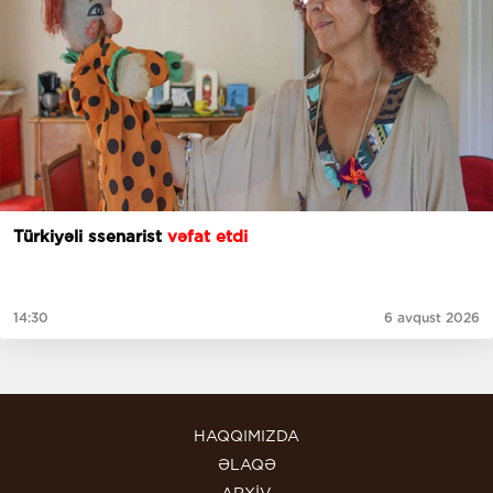
Türkiyəli ssenarist
vəfat etdi
14:30
6 avqust 2026
HAQQIMIZDA
ƏLAQƏ