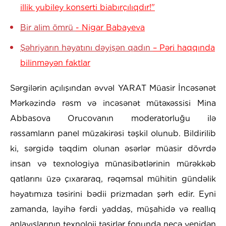
illik yubiley konserti biabırçılıqdır!"
Bir alim ömrü
- Nigar Babayeva
Şəhriyarın həyatını dəyişən qadın
– Pəri haqqında
bilinməyən faktlar
Sərgilərin açılışından əvvəl YARAT Müasir İncəsənət
Mərkəzində rəsm və incəsənət mütəxəssisi Mina
Abbasova Orucovanın moderatorluğu ilə
rəssamların panel müzakirəsi təşkil olunub. Bildirilib
ki, sərgidə təqdim olunan əsərlər müasir dövrdə
insan və texnologiya münasibətlərinin mürəkkəb
qatlarını üzə çıxararaq, rəqəmsal mühitin gündəlik
həyatımıza təsirini bədii prizmadan şərh edir. Eyni
zamanda, layihə fərdi yaddaş, müşahidə və reallıq
anlayışlarının texnoloji təsirlər fonunda necə yenidən