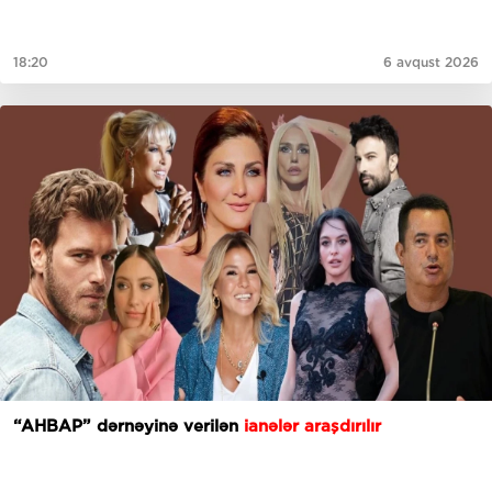
18:20
6 avqust 2026
“AHBAP” dərnəyinə verilən
ianələr araşdırılır