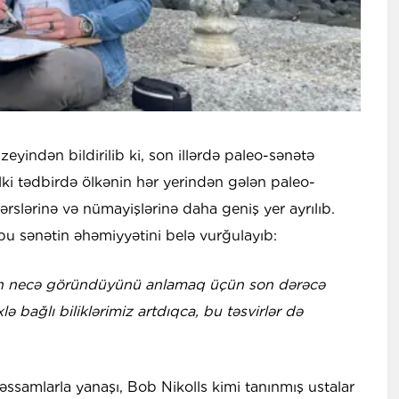
eyindən bildirilib ki, son illərdə paleo-sənətə
ki tədbirdə ölkənin hər yerindən gələn paleo-
ərslərinə və nümayişlərinə daha geniş yer ayrılıb.
u sənətin əhəmiyyətini belə vurğulayıb:
ın necə göründüyünü anlamaq üçün son dərəcə
lə bağlı biliklərimiz artdıqca, bu təsvirlər də
əssamlarla yanaşı, Bob Nikolls kimi tanınmış ustalar