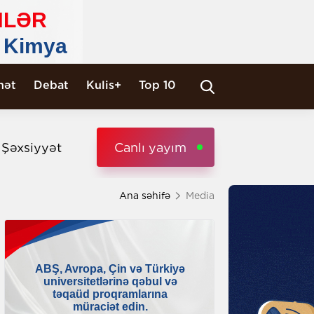
nət
Debat
Kulis+
Top 10
i Şəxsiyyət
Canlı yayım
Ana səhifə
Media