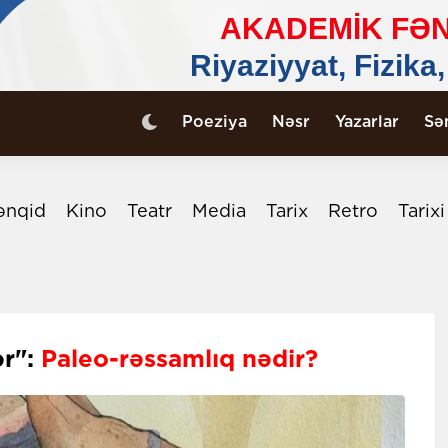
Poeziya
Nəsr
Yazarlar
Sə
ənqid
Kino
Teatr
Media
Tarix
Retro
Tarix
ər":
Paleo-rəssamlıq nədir?