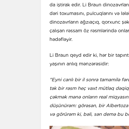
da iştirak edir. Li Braun dinozavrlar
dəri toxumasını, pulcuqlarını və lələk
dinozavrların ağzıaçıq, qorxunc şək
çalışan rəssam öz rəsmlərində onlar
hədəfləyir.
Li Braun qeyd edir ki, hər bir tapınt
yaşının anlıq mənzərəsidir:
"Eyni canlı bir il sonra tamamilə fə
tək bir rəsm heç vaxt mütləq dəqiql
çəkmək mənə onların real miqyasın
düşünürəm: görəsən, bir Albertoza
və görürəm ki, bəli, sən demə bu b