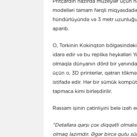
Pritçardın hazırda muzeylər üçün ha
modelləri tamam fərqli miqyasdadır
hündürlüyündə və 3 metr uzunluğun
aparıb.
O, Torkinin Kokinqton bölgəsindəki 
idarə edir və bu replika heykəlləri
olmaqla dünyanın dörd bir yanındakı
üçün o, 3D printerlər, qatran tökmə
istifadə edir. Hər bir sümük kompü
tapmaca kimi birləşdirilir.
Rəssam işinin çətinliyini belə izah e
"Detallara qarşı çox diqqətli olmal
olmaq lazımdır. Əgər bircə qutu süm