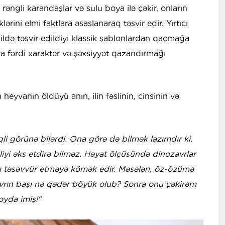
ı rəngli karandaşlar və sulu boya ilə çəkir, onların
lərini elmi faktlara əsaslanaraq təsvir edir. Yırtıcı
ildə təsvir edildiyi klassik şablonlardan qaçmağa
a fərdi xarakter və şəxsiyyət qazandırmağı
ı heyvanın öldüyü anın, ilin fəslinin, cinsinin və
rqli görünə bilərdi. Ona görə də bilmək lazımdır ki,
iyi əks etdirə bilməz. Həyat ölçüsündə dinozavrlar
ı təsəvvür etməyə kömək edir. Məsələn, öz-özümə
vrın başı nə qədər böyük olub? Sonra onu çəkirəm
oyda imiş!"