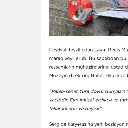
Festivalı təşkil edən Laym Recis Muz
maraq xeyli artıb. Bu səbəbdən buil
rəssamların mühazirələrinə, ustad d
Muzeyin direktoru Bricet Hauzaqo b
"Paleo-sənət Yura dövrü dünyasın
vacibdir. Elm inkişaf etdikcə və tarix
təkamül edir və dəyişir".
Sərgidə karyerasına yeni başlayan r