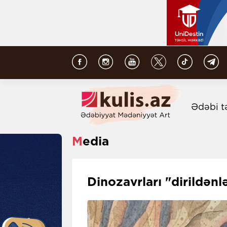
Ədəbi t
Media
Dinozavrları "dirildənl