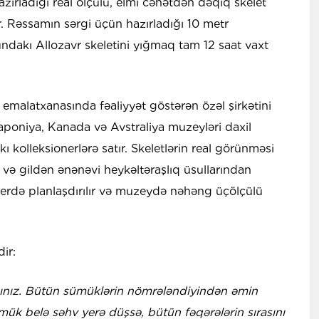
zırladığı real ölçülü, elmi cəhətdən dəqiq skelet
. Rəssamın sərgi üçün hazırladığı 10 metr
dakı Allozavr skeletini yığmaq tam 12 saat vaxt
emalatxanasında fəaliyyət göstərən özəl şirkətini
 Yaponiya, Kanada və Avstraliya muzeyləri daxil
 kolleksionerlərə satır. Skeletlərin real görünməsi
 və gildən ənənəvi heykəltəraşlıq üsullarından
terdə planlaşdırılır və muzeydə nəhəng üçölçülü
dir:
ısınız. Bütün sümüklərin nömrələndiyindən əmin
ük belə səhv yerə düşsə, bütün fəqərələrin sırasını