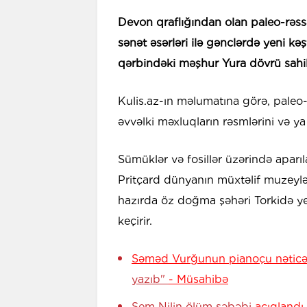
Devon qraflığından olan paleo-rəssa
sənət əsərləri ilə gənclərdə yeni kə
qərbindəki məşhur Yura dövrü sahil
Kulis.az-ın məlumatına görə, paleo-s
əvvəlki məxluqların rəsmlərini və ya
Sümüklər və fosillər üzərində aparı
Pritçard dünyanın müxtəlif muzeylər
hazırda öz doğma şəhəri Torkidə ye
keçirir.
Səməd Vurğunun pianoçu nəticəs
yazıb"
- Müsahibə
Sem Nilin ölüm səbəbi
açıqlandı