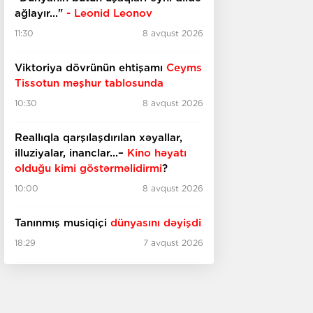
ağlayır..."
- Leonid Leonov
11:30
8 avqust 2026
Viktoriya dövrünün ehtişamı
Ceyms
Tissotun məşhur tablosunda
10:30
8 avqust 2026
Reallıqla qarşılaşdırılan xəyallar,
illuziyalar, inanclar...–
Kino həyatı
olduğu kimi göstərməlidirmi
?
10:00
8 avqust 2026
Tanınmış musiqiçi
dünyasını dəyişdi
18:29
7 avqust 2026
İtaliyada qədim
bina tapıldı
18:10
7 avqust 2026