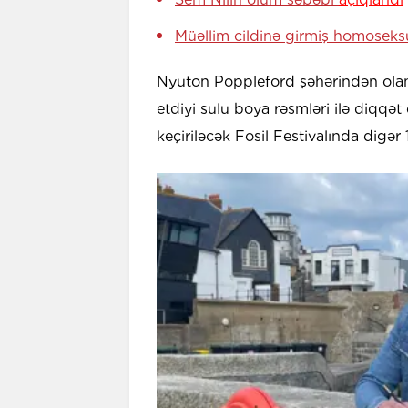
Müəllim cildinə girmiş homoseksu
Nyuton Poppleford şəhərindən olan d
etdiyi sulu boya rəsmləri ilə diqqə
keçiriləcək Fosil Festivalında digər 