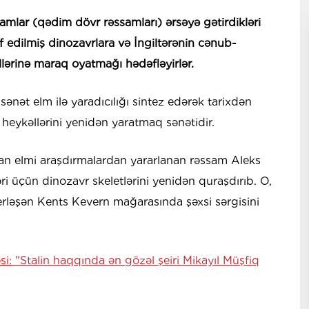
mlar (qədim dövr rəssamları) ərsəyə gətirdikləri
şf edilmiş dinozavrlara və İngiltərənin cənub-
lərinə maraq oyatmağı hədəfləyirlər.
ənət elm ilə yaradıcılığı sintez edərək tarixdən
 heykəllərini yenidən yaratmaq sənətidir.
lan elmi araşdırmalardan yararlanan rəssam Aleks
i üçün dinozavr skeletlərini yenidən quraşdırıb. O,
rləşən Kents Kevern mağarasında şəxsi sərgisini
i:
"Stalin haqqında ən gözəl şeiri Mikayıl Müşfiq