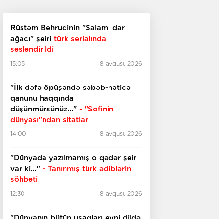
Rüstəm Behrudinin "Salam, dar
ağacı" şeiri
türk serialında
səsləndirildi
15:05
8 avqust 2026
"İlk dəfə öpüşəndə səbəb-nəticə
qanunu haqqında
düşünmürsünüz..."
- "Sofinin
dünyası"ndan sitatlar
14:00
8 avqust 2026
"Dünyada yazılmamış o qədər şeir
var ki..."
- Tanınmış türk ədiblərin
söhbəti
12:30
8 avqust 2026
​​​​​​​"Dünyanın bütün uşaqları eyni dildə