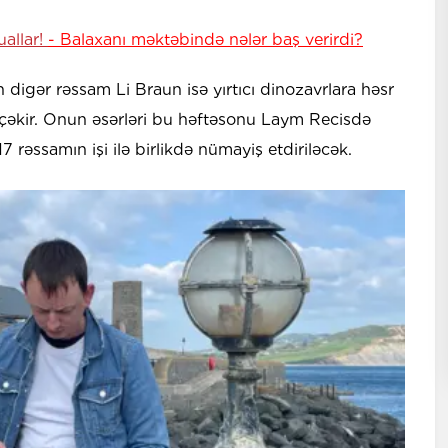
allar!
- Balaxanı məktəbində nələr baş verirdi?
igər rəssam Li Braun isə yırtıcı dinozavrlara həsr
t çəkir. Onun əsərləri bu həftəsonu Laym Recisdə
17 rəssamın işi ilə birlikdə nümayiş etdiriləcək.