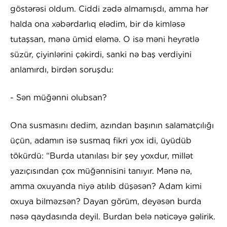
göstərəsi oldum. Ciddi zədə almamışdı, amma hər
halda ona xəbərdarlıq elədim, bir də kimləsə
tutaşsan, mənə ümid eləmə. O isə məni heyrətlə
süzür, çiyinlərini çəkirdi, sanki nə baş verdiyini
anlamırdı, birdən soruşdu:
- Sən müğənni olubsan?
Ona susmasını dedim, azından başının salamatçılığı
üçün, adamın isə susmaq fikri yox idi, üyüdüb
tökürdü: “Burda utanılası bir şey yoxdur, millət
yazıçısından çox müğənnisini tanıyır. Mənə nə,
amma oxuyanda niyə atılıb düşəsən? Adam kimi
oxuya bilməzsən? Dayan görüm, deyəsən burda
nəsə qaydasında deyil. Burdan belə nəticəyə gəlirik.