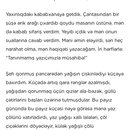
Yaxınlıqdakı kababxanaya getdik. Çantasından bir
şüşə ərik arağı çıxardıb qoydu masanın üstünə, mən
də kabab sifariş verdim. Yeyib içdik və mən onun
suallarına cavab verdim. Məni əmin eləyirdi, sən heç
narahat olma, mən həqiqəti yazacağam. İri hərflərlə:
“Tanınmamış yazıçımızla müsahibə!”
Şeh qonmuş pəncərədən yağışın çiskinlədiyi küçəyə
baxırdım. Küçədə artıq qara rənglər azalmışdı,
yağışdan qorunmaq üçün qızlar ala-bəzək, güllü
çətirlərini başları üzərinə tutmuşdular. Bu payız
günündə bu payız küçəsi nəyə görəsə mənə yaz
çölünü xatırladırdı, yaz yağışı xallı lalələri, çöl
çiçəklərini döyəcləyir, külək yağışlı çölü