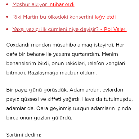
Məşhur aktyor
intihar etdi
Riki Martin bu ölkədəki konsertini
ləğv etdi
Yaxşı yazıçı ilk cümləni niyə dəyişir?
- Pol Valeri
Çoxdandı məndən müsahibə almaq istəyirdi. Hər
dəfə bir bəhanə ilə yaxamı qurtarırdım. Mənim
bəhanələrim bitdi, onun təkidləri, telefon zəngləri
bitmədi. Razılaşmağa məcbur oldum.
Bir payız günü görüşdük. Adamlardan, evlərdən
payız qüssəsi və xiffəti yağırdı. Hava da tutulmuşdu,
adamlar da. Qara geyinmiş tutqun adamların içində
bircə onun gözləri gülürdü.
Şərtimi dedim: