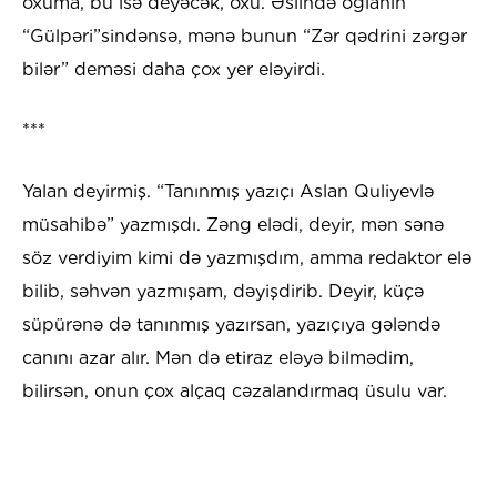
oxuma, bu isə deyəcək, oxu. Əslində oğlanın
“Gülpəri”sindənsə, mənə bunun “Zər qədrini zərgər
bilər” deməsi daha çox yer eləyirdi.
***
Yalan deyirmiş. “Tanınmış yazıçı Aslan Quliyevlə
müsahibə” yazmışdı. Zəng elədi, deyir, mən sənə
söz verdiyim kimi də yazmışdım, amma redaktor elə
bilib, səhvən yazmışam, dəyişdirib. Deyir, küçə
süpürənə də tanınmış yazırsan, yazıçıya gələndə
canını azar alır. Mən də etiraz eləyə bilmədim,
bilirsən, onun çox alçaq cəzalandırmaq üsulu var.