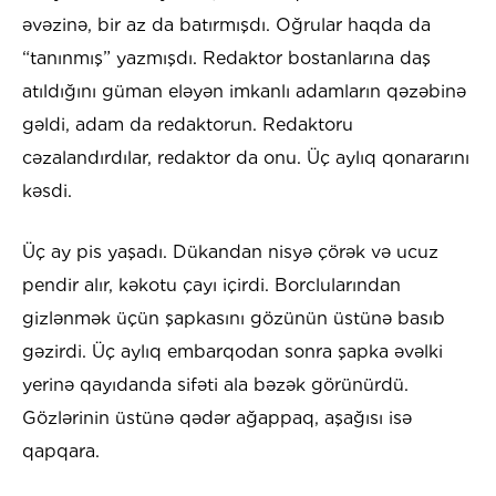
əvəzinə, bir az da batırmışdı. Oğrular haqda da
“tanınmış” yazmışdı. Redaktor bostanlarına daş
atıldığını güman eləyən imkanlı adamların qəzəbinə
gəldi, adam da redaktorun. Redaktoru
cəzalandırdılar, redaktor da onu. Üç aylıq qonararını
kəsdi.
Üç ay pis yaşadı. Dükandan nisyə çörək və ucuz
pendir alır, kəkotu çayı içirdi. Borclularından
gizlənmək üçün şapkasını gözünün üstünə basıb
gəzirdi. Üç aylıq embarqodan sonra şapka əvəlki
yerinə qayıdanda sifəti ala bəzək görünürdü.
Gözlərinin üstünə qədər ağappaq, aşağısı isə
qapqara.