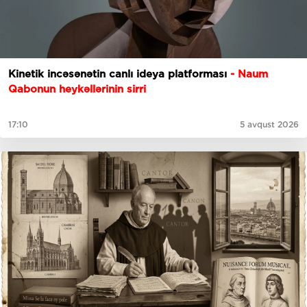
Kinetik incəsənətin canlı ideya platforması
- Naum
Qabonun heykəllərinin sirri
17:10
5 avqust 2026