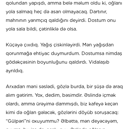
qolundan yapışdı, amma belə məlum oldu ki, oğlanı
yola salmaq heç də asan olmayacaq. Dartınır,
mahnının yarımçıq qaldığını deyirdi. Dostum onu
yola sala bildi, çətinliklə də olsa.
Küçəyə çıxdıq. Yağış çiskinləyirdi. Mən yağışdan
qorunmağa ehtiyac duymurdum. Dostumsa nimdaş
gödəkçəsinin boyunluğunu qaldırdı. Vidalaşıb
ayrıldıq.
Arxadan məni səslədi, gözlə burda, bir şüşə də araq
alım gətirim. Yox, dedim, bəsimdir. Əslində içmək
olardı, amma ürəyimə dammışdı, biz kafeyə keçən
kimi də oğlan gələcək, gözlərini döyüb soruşacaq:
“Gülpəri”ni oxuyummu? Əlbəttə, mən deyəcəyəm,