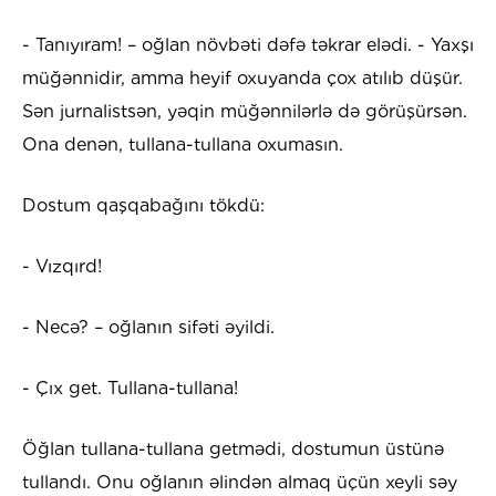
- Tanıyıram! – oğlan növbəti dəfə təkrar elədi. - Yaxşı
müğənnidir, amma heyif oxuyanda çox atılıb düşür.
Sən jurnalistsən, yəqin müğənnilərlə də görüşürsən.
Ona denən, tullana-tullana oxumasın.
Dostum qaşqabağını tökdü:
- Vızqırd!
- Necə? – oğlanın sifəti əyildi.
- Çıx get. Tullana-tullana!
Öğlan tullana-tullana getmədi, dostumun üstünə
tullandı. Onu oğlanın əlindən almaq üçün xeyli səy