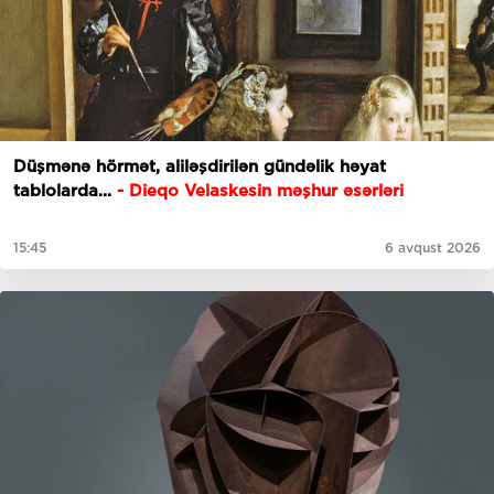
Düşmənə hörmət, aliləşdirilən gündəlik həyat
tablolarda...
-
Dieqo Velaskesin məşhur əsərləri
15:45
6 avqust 2026