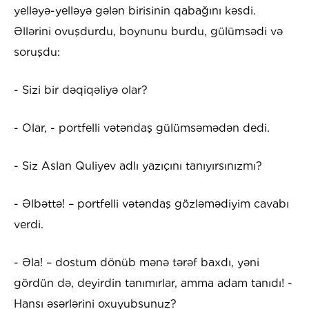
yelləyə-yelləyə gələn birisinin qabağını kəsdi.
Əllərini ovuşdurdu, boynunu burdu, gülümsədi və
soruşdu:
- Sizi bir dəqiqəliyə olar?
- Olar, - portfelli vətəndaş gülümsəmədən dedi.
- Siz Aslan Quliyev adlı yazıçını tanıyırsınızmı?
- Əlbəttə! – portfelli vətəndaş gözləmədiyim cavabı
verdi.
- Əla! – dostum dönüb mənə tərəf baxdı, yəni
gördün də, deyirdin tanımırlar, amma adam tanıdı! -
Hansı əsərlərini oxuyubsunuz?