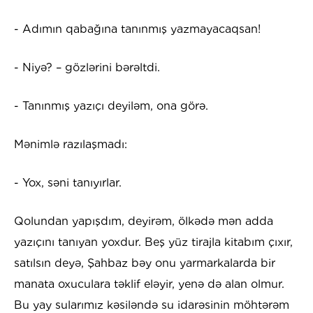
- Adımın qabağına tanınmış yazmayacaqsan!
- Niyə? – gözlərini bərəltdi.
- Tanınmış yazıçı deyiləm, ona görə.
Mənimlə razılaşmadı:
- Yox, səni tanıyırlar.
Qolundan yapışdım, deyirəm, ölkədə mən adda
yazıçını tanıyan yoxdur. Beş yüz tirajla kitabım çıxır,
satılsın deyə, Şahbaz bəy onu yarmarkalarda bir
manata oxuculara təklif eləyir, yenə də alan olmur.
Bu yay sularımız kəsiləndə su idarəsinin möhtərəm