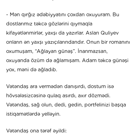
- Mən qırğız ədəbiyyatını çoxdan oxuyuram. Bu
dostlarımız təkcə gözlərini qıymaqla
kifayətlənmirlər, yaxşı da yazırlar. Aslan Quliyev
onların ən yaxşı yazıçılarındandır. Onun bir romanını
oxumuşam, “Ağlayan günəş”. İnanmazsan,
oxuyanda özüm də ağlamışam. Adam təkcə günəşi
yox, məni də ağladıb.
Vətəndaş ara vermədən danışırdı, dostum isə
hövsələsizcəsinə qulaq asırdı, axır dözmədi.
Vətəndaş, sağ olun, dedi, gedin, portfelinizi başqa
istiqamətlərdə yelləyin.
Vətəndaş ona tərəf əyildi: