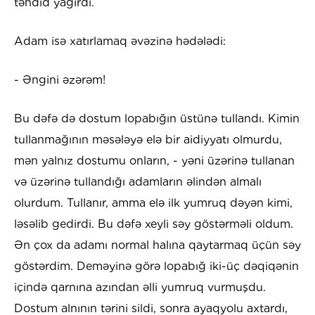
təhdid yağırdı.
Adam isə xatırlamaq əvəzinə hədələdi:
- Əngini əzərəm!
Bu dəfə də dostum lopabığın üstünə tullandı. Kimin
tullanmağının məsələyə elə bir aidiyyatı olmurdu,
mən yalnız dostumu onların, - yəni üzərinə tullanan
və üzərinə tullandığı adamların əlindən almalı
olurdum. Tullanır, amma elə ilk yumruq dəyən kimi,
ləsəlib gedirdi. Bu dəfə xeyli səy göstərməli oldum.
Ən çox da adamı normal halına qaytarmaq üçün səy
göstərdim. Deməyinə görə lopabığ iki-üç dəqiqənin
içində qarnına azından əlli yumruq vurmuşdu.
Dostum alnının tərini sildi, sonra ayaqyolu axtardı,