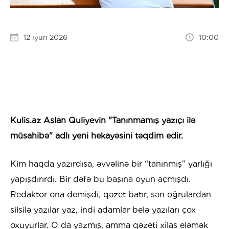
12 iyun 2026
10:00
Kulis.az Aslan Quliyevin "Tanınmamış yazıçı ilə
müsahibə" adlı yeni hekayəsini təqdim edir.
Kim haqda yazırdısa, əvvəlinə bir “tanınmış” yarlığı
yapışdırırdı. Bir dəfə bu başına oyun açmışdı.
Redaktor ona demişdi, qəzet batır, sən oğrulardan
silsilə yazılar yaz, indi adamlar belə yazıları çox
oxuyurlar. O da yazmış, amma qəzeti xilas eləmək