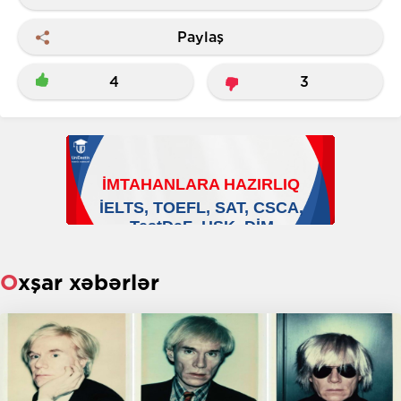
Paylaş
4
3
Oxşar xəbərlər