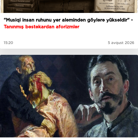
"Musiqi insan ruhunu yer aləmindən göylərə yüksəldir" -
Tanınmış bəstəkardan aforizmlər
15:20
5 avqust 2026