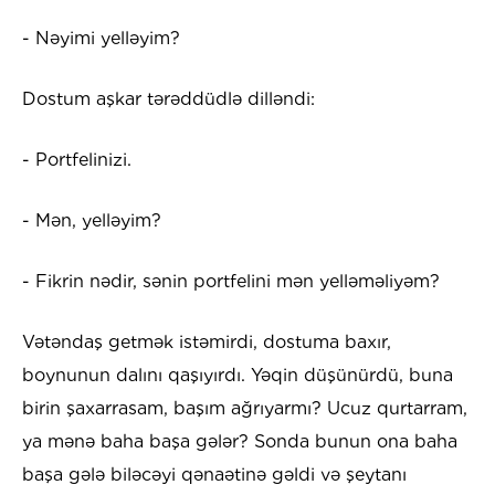
- Nəyimi yelləyim?
Dostum aşkar tərəddüdlə dilləndi:
- Portfelinizi.
- Mən, yelləyim?
- Fikrin nədir, sənin portfelini mən yelləməliyəm?
Vətəndaş getmək istəmirdi, dostuma baxır,
boynunun dalını qaşıyırdı. Yəqin düşünürdü, buna
birin şaxarrasam, başım ağrıyarmı? Ucuz qurtarram,
ya mənə baha başa gələr? Sonda bunun ona baha
başa gələ biləcəyi qənaətinə gəldi və şeytanı