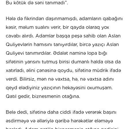
Bu kötük də səni tanımadı”.
Hələ də fikrindən daşınmamışdı, adamların qabağını
kəsir, məlum sualını verir, bir qayda olaraq yox
cavabı alırdı. Adamlar başqa peşə sahib olan Aslan
Quliyevlərin hamısını tanıyırdılar, bircə yazıçı Aslan
Quliyevi tanımırdılar. Ədalət naminə lopa bığı
sifətinin yarısını tutmuş birisi dumanlı halda olsa da
xatırladı, əlini çənəsinə qoydu, sifətinə müdrik ifadə
verdi. Bilirsiz, mən nə vaxtsa, hə, nə vaxtsa adını
qeyd elədiyiniz yazıçının hekayəsini oxumuşam.
Qatıl gedir, biznesmenin otağına.
Belə dedi, sifətinə daha ciddi ifadə verərək başını
əsdirməyə və əlləriylə qəribə hərəkətlər eləməyə