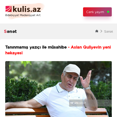
Canlı yayım
Sənət
Sənət
Tanınmamış yazıçı ilə müsahibə
- Aslan Quliyevin yeni
hekayəsi