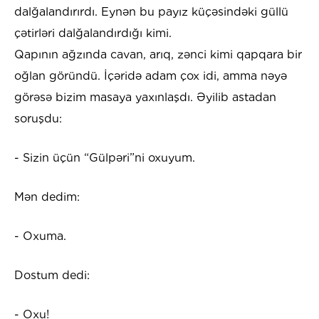
dalğalandırırdı. Eynən bu payız küçəsindəki güllü
çətirləri dalğalandırdığı kimi.
Qapının ağzında cavan, arıq, zənci kimi qapqara bir
oğlan göründü. İçəridə adam çox idi, amma nəyə
görəsə bizim masaya yaxınlaşdı. Əyilib astadan
soruşdu:
- Sizin üçün “Gülpəri”ni oxuyum.
Mən dedim:
- Oxuma.
Dostum dedi:
- Oxu!