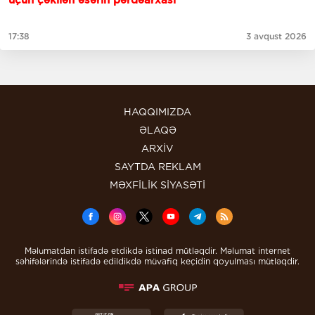
üçün çəkilən əsərin pərdəarxası
17:38
3 avqust 2026
HAQQIMIZDA
ƏLAQƏ
ARXİV
SAYTDA REKLAM
MƏXFİLİK SİYASƏTİ
Məlumatdan istifadə etdikdə istinad mütləqdir. Məlumat internet
səhifələrində istifadə edildikdə müvafiq keçidin qoyulması mütləqdir.