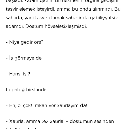
başladı. Adam qatilin biznesmenin otğına gedişini
təsvir eləmək istəyirdi, amma bu onda alınmırdı. Bu
sahədə, yəni təsvir eləmək sahəsində qabiliyyətsiz
adamdı. Dostum hövsələsizləşmişdi.
- Niyə gedir ora?
- İş görməyə də!
- Hansı işi?
Lopabığ hirsləndi:
- Eh, əl çək! İmkan ver xatırlayım da!
- Xatırla, amma tez xatırla! – dostumun səsindən