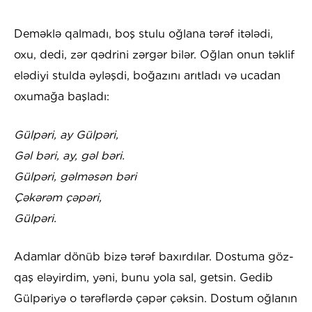
Deməklə qalmadı, boş stulu oğlana tərəf itələdi,
oxu, dedi, zər qədrini zərgər bilər. Oğlan onun təklif
elədiyi stulda əyləşdi, boğazını arıtladı və ucadan
oxumağa başladı:
Gülpəri, ay Gülpəri,
Gəl bəri, ay, gəl bəri.
Gülpəri, gəlməsən bəri
Çəkərəm çəpəri,
Gülpəri.
Adamlar dönüb bizə tərəf baxırdılar. Dostuma göz-
qaş eləyirdim, yəni, bunu yola sal, getsin. Gedib
Gülpəriyə o tərəflərdə çəpər çəksin. Dostum oğlanın