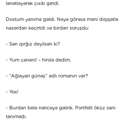
lənətləyərək çıxıb getdi.
Dostum yanıma gəldi. Nəyə görəsə məni diqqətlə
nəzərdən keçirtdi və birdən soruşdu:
- Sən qırğız deyilsən ki?
- Yum çənəni! – hirslə dedim.
- “Ağlayan günəş” adlı romanın var?
- Yox!
- Burdan belə nəticəyə gəlirik. Portfelli öküz səni
tanımadı.