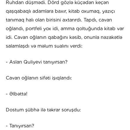
Ruhdan düşmədi. Dörd gözlə küçədən keçən
qaşqabaqlı adamlara baxır, kitab oxumaq, yazıçı
tanımaq halı olan birisini axtarırdı. Tapdı, cavan
oğlandı, portfeli yox idi, amma qoltuğunda kitab var
idi. Cavan oğlanın qabağını kəsib, onunla nəzakətlə
salamlaşdı və məlum sualını verdi:
- Aslan Quliyevi tanıyırsan?
Cavan oğlanın sifəti işıqlandı:
- Əlbəttə!
Dostum şübhə ilə təkrar soruşdu:
- Tanıyırsan?