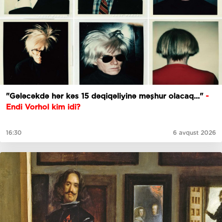
"Gələcəkdə hər kəs 15 dəqiqəliyinə məşhur olacaq..."
-
Endi Vorhol kim idi?
16:30
6 avqust 2026