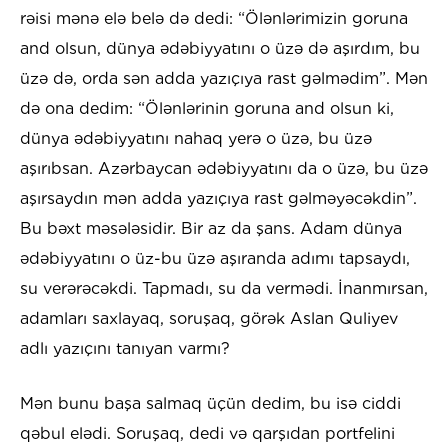
rəisi mənə elə belə də dedi: “Ölənlərimizin goruna
and olsun, dünya ədəbiyyatını o üzə də aşırdım, bu
üzə də, orda sən adda yazıçıya rast gəlmədim”. Mən
də ona dedim: “Ölənlərinin goruna and olsun ki,
dünya ədəbiyyatını nahaq yerə o üzə, bu üzə
aşırıbsan. Azərbaycan ədəbiyyatını da o üzə, bu üzə
aşırsaydın mən adda yazıçıya rast gəlməyəcəkdin”.
Bu bəxt məsələsidir. Bir az da şans. Adam dünya
ədəbiyyatını o üz-bu üzə aşıranda adımı tapsaydı,
su verərəcəkdi. Tapmadı, su da vermədi. İnanmırsan,
adamları saxlayaq, soruşaq, görək Aslan Quliyev
adlı yazıçını tanıyan varmı?
Mən bunu başa salmaq üçün dedim, bu isə ciddi
qəbul elədi. Soruşaq, dedi və qarşıdan portfelini