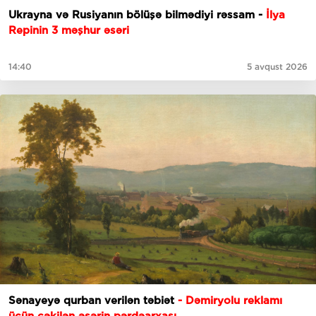
Ukrayna və Rusiyanın bölüşə bilmədiyi rəssam -
İlya
Repinin 3 məşhur əsəri
14:40
5 avqust 2026
Sənayeyə qurban verilən təbiət
- Dəmiryolu reklamı