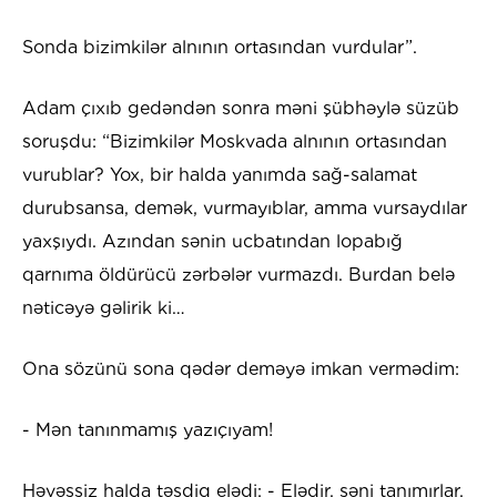
Sonda bizimkilər alnının ortasından vurdular”.
Adam çıxıb gedəndən sonra məni şübhəylə süzüb
soruşdu: “Bizimkilər Moskvada alnının ortasından
vurublar? Yox, bir halda yanımda sağ-salamat
durubsansa, demək, vurmayıblar, amma vursaydılar
yaxşıydı. Azından sənin ucbatından lopabığ
qarnıma öldürücü zərbələr vurmazdı. Burdan belə
nəticəyə gəlirik ki…
Ona sözünü sona qədər deməyə imkan vermədim:
- Mən tanınmamış yazıçıyam!
Həvəssiz halda təsdiq elədi: - Elədir, səni tanımırlar.