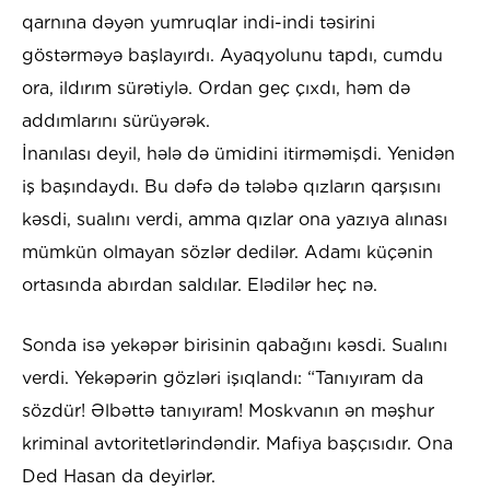
qarnına dəyən yumruqlar indi-indi təsirini
göstərməyə başlayırdı. Ayaqyolunu tapdı, cumdu
ora, ildırım sürətiylə. Ordan geç çıxdı, həm də
addımlarını sürüyərək.
İnanılası deyil, hələ də ümidini itirməmişdi. Yenidən
iş başındaydı. Bu dəfə də tələbə qızların qarşısını
kəsdi, sualını verdi, amma qızlar ona yazıya alınası
mümkün olmayan sözlər dedilər. Adamı küçənin
ortasında abırdan saldılar. Elədilər heç nə.
Sonda isə yekəpər birisinin qabağını kəsdi. Sualını
verdi. Yekəpərin gözləri işıqlandı: “Tanıyıram da
sözdür! Əlbəttə tanıyıram! Moskvanın ən məşhur
kriminal avtoritetlərindəndir. Mafiya başçısıdır. Ona
Ded Hasan da deyirlər.