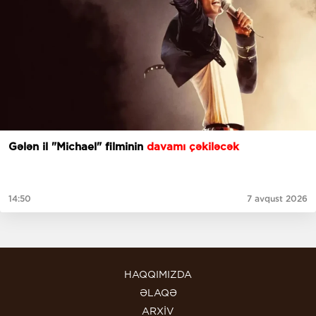
Gələn il "Michael" filminin
davamı çəkiləcək
14:50
7 avqust 2026
HAQQIMIZDA
ƏLAQƏ
ARXİV