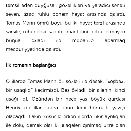
təmsil edən duyğusal, gözəllikləri və yaradıcı sənəti
sevən, azad ruhlu bohem həyat arasında qalırdı.
Tomas Mann ömrü boyu bu iki həyat tərzi arasında
sarsılır, ruhundakı sənətçi məntiqini qəbul etməyən
burjua əxlaqı ilə mübarizə aparmaq
məcburiyyətində qalırdı.
İlk romanın başlanğıcı
O illərdə Tomas Mann öz sözləri ilə desək, “xoşbəxt
bir uşaqlıq” keçirmişdi. Beş övladlı bir ailənin ikinci
uşağı idi. Özündən bir neçə yaş böyük qardaşı
Henrix də illər sonra onun kimi hörmətli yazıçı
olacaqdı. Lakin xüsusilə erkən illərdə fikir ayrılıqları
ilə dolu, demək olar ki, əlaqələri qırılmaq üzrə olan