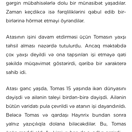
gərgin mübahisələrlə dolu bir münasibət yaşadılar.
Zaman keçdikcə isə fərqliliklərini qəbul edib bir-
birlərinə hörmət etməyi öyrəndilər.
Atasının işini davam etdirməsi üçün Tomasın yaxşı
təhsil alması nəzərdə tutulurdu. Ancaq məktəbdə
çox yaxşı deyildi və ona tapşırılan işi etməyə qəti
şəkildə müqavimət göstərirdi, qəribə bir xarakterə
sahib idi.
Atası gənc yaşda, Tomas 15 yaşında ikən dünyasını
dəyişdi və ailənin taleyi birdən-birə dəyişdi. Ailənin
bütün varidatı pula çevrildi və atanın işi dayandırıldı.
Beləcə Tomas və qardaşı Haynrix bundan sonra
yalnız yazıçılıqla dolana biləcəkdilər. Bu, Tomas