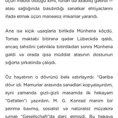
üçün maddi olduğu kimi, ruhən də azadlıq gətirdi —
atası sağlığında basdırdığı sənətkar ehtiyaclarını
ifadə etmək üçün maneəsiz imkanlar yarandı.
Ana isə kiçik uşaqlarla birlikdə Münhenə köçdü.
Tomas məktəbi bitirənə qədər Lübeckdə qaldı,
ancaq təhsilini çətinliklə bitirdikdən sonra Münhenə
gəldi və orada qısa müddət atasının dostunun
sığorta şirkətində çalışdı.
Öz həyatının o dövrünü belə xatırlayırdı: “Qəribə
dövr idi. Məmurlar arasında sənədləri kopyalayırdım,
eyni zamanda gizli-gizli masamda ilk hekayəm
“Gefallen”i yazırdım. M. G. Konrad mənim bir
şeirimə baxmış, sosialist və natüralist müzakirə
jurnalı “Gesellschaft”da dərc etmişdi. Bu hekayə