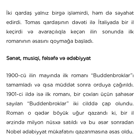
İki qardaş yalnız birgə işləmirdi, həm də səyahət
edirdi. Tomas qardaşının dəvəti ilə İtaliyada bir il
keçirdi və avaraçılıqla keçən ilin sonunda ilk
romanının əsasını qoymağa başladı.
Sənət, musiqi, fəlsəfə və ədəbiyyat
1900-cü ilin mayında ilk romanı “Buddenbroklar”ı
tamamladı və qısa müddət sonra orduya çağırıldı.
1901-ci ildə isə ilk romanı, bir çoxları üçün şahəsər
sayılan “Buddenbroklar” iki cilddə çap olundu.
Roman o qədər böyük uğur qazandı ki, bir il
ərzində milyon nüsxə satıldı və bu əsər sonradan
Nobel ədəbiyyat mükafatını qazanmasına əsas oldu.