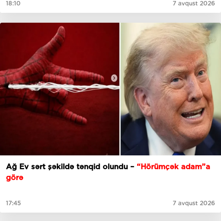
18:10
7 avqust 2026
Ağ Ev sərt şəkildə tənqid olundu –
“Hörümçək adam”a
görə
17:45
7 avqust 2026