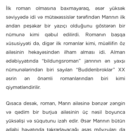
İlk roman olmasına baxmayaraq, əsər yüksək
səviyyədə idi və mütəxəssislər tərəfindən Mannın ilk
andan peşəkar bir yazıçı olduğunu göstərən bir
nümunə kimi qəbul edilirdi. Romanın başqa
xüsusiyyəti də, digər ilk romanlar kimi, müəllifin öz
ailəsinin hekayəsindən ilham alması idi. Alman
ədəbiyyatında “bildungsroman” janrının ən yaxşı
nümunələrindən biri sayılan “Buddenbroklar” XX
əsrin ən önəmli romanlarından biri kimi
qiymətləndirilir.
Qısaca desək, roman, Mann ailəsinə bənzər zəngin
və qədim bir burjua ailəsinin üç nəsil boyunca
yüksəlişi və süqutunu izah edir. Əsər Mannın bütün
ədəbi həyatında təkrarlayacağı əsas mövzuları da