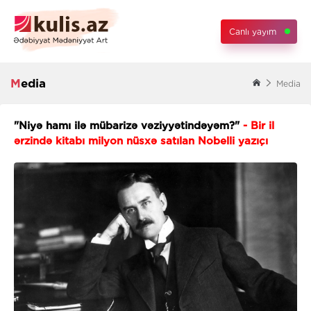
Canlı yayım
Media
Media
"Niyə hamı ilə mübarizə vəziyyətindəyəm?"
- Bir il
ərzində kitabı milyon nüsxə satılan Nobelli yazıçı