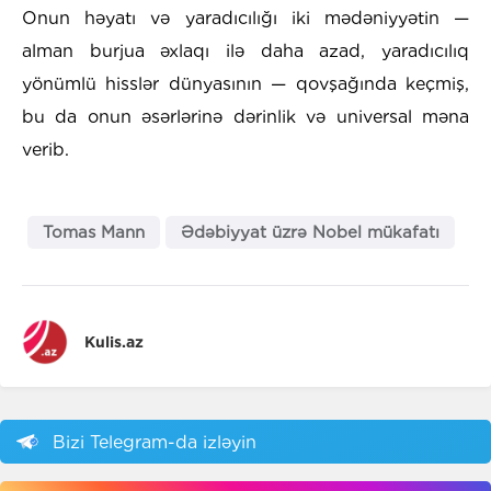
Onun həyatı və yaradıcılığı iki mədəniyyətin —
alman burjua əxlaqı ilə daha azad, yaradıcılıq
yönümlü hisslər dünyasının — qovşağında keçmiş,
bu da onun əsərlərinə dərinlik və universal məna
verib.
Tomas Mann
Ədəbiyyat üzrə Nobel mükafatı
Kulis.az
Bizi Telegram-da izləyin