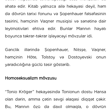
əhatə edir. Kitab yalnızca ailə hekayəsi deyil, həm
də dövrün tarixi fonunu və Şopenhauer fəlsəfəsinin
təsirini, həmçinin Vaqner musiqisi və sənətinə dair
leytmotivləri ehtiva edir. Bunlar Mannın həyatı
boyunca təkrar-təkrar işləyəcəyi mövzular idi.
Gənclik illərində Şopenhauer, Nitsşe, Vaqner,
həmçinin Höte, Tolstoy və Dostoyevski onun
yaradıcılığına güclü təsir göstərib.
Homoseksualizm
mövzusu
“Tonio Kröger” hekayəsində Tonionun dostu Hansa
olan dərin, amma çətin sevgi əlaqəsi diqqət çəkir.
Bu, Mannın özü də daxil olmaqla, o dövrün