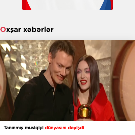
Oxşar xəbərlər
Tanınmış musiqiçi
dünyasını dəyişdi