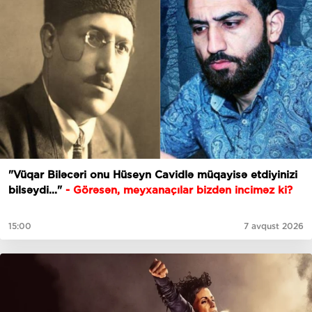
"Vüqar Biləcəri onu Hüseyn Cavidlə müqayisə etdiyinizi
bilsəydi..."
- Görəsən, meyxanaçılar bizdən inciməz ki?
15:00
7 avqust 2026