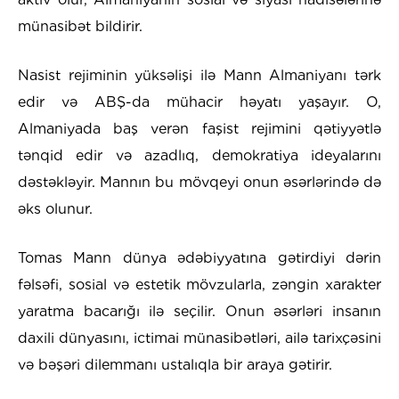
münasibət bildirir.
Nasist rejiminin yüksəlişi ilə Mann Almaniyanı tərk
edir və ABŞ-da mühacir həyatı yaşayır. O,
Almaniyada baş verən faşist rejimini qətiyyətlə
tənqid edir və azadlıq, demokratiya ideyalarını
dəstəkləyir. Mannın bu mövqeyi onun əsərlərində də
əks olunur.
Tomas Mann dünya ədəbiyyatına gətirdiyi dərin
fəlsəfi, sosial və estetik mövzularla, zəngin xarakter
yaratma bacarığı ilə seçilir. Onun əsərləri insanın
daxili dünyasını, ictimai münasibətləri, ailə tarixçəsini
və bəşəri dilemmanı ustalıqla bir araya gətirir.