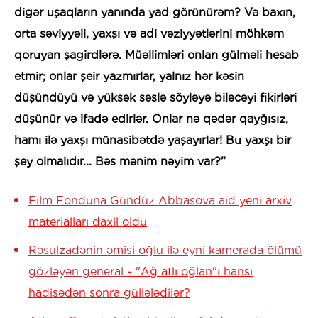
digər uşaqların yanında yad görünürəm? Və baxın,
orta səviyyəli, yaxşı və adi vəziyyətlərini möhkəm
qoruyan şagirdlərə. Müəllimləri onları gülməli hesab
etmir; onlar şeir yazmırlar, yalnız hər kəsin
düşündüyü və yüksək səslə söyləyə biləcəyi fikirləri
düşünür və ifadə edirlər. Onlar nə qədər qayğısız,
hamı ilə yaxşı münasibətdə yaşayırlar! Bu yaxşı bir
şey olmalıdır... Bəs mənim nəyim var?”
Film Fonduna Gündüz Abbasova aid
yeni arxiv
materialları daxil oldu
Rəsulzadənin əmisi oğlu ilə eyni kamerada ölümü
gözləyən general
- "Ağ atlı oğlan"ı hansı
hadisədən sonra güllələdilər?