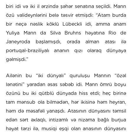
biri idi və iki il ərzində şəhər senatına seçildi. Mann
özü valideynlərini belə təsvir etmişdi: “Atam burda
bir neçə nəslik köklü Lübeckli idi, amma anam
Yuliya Mann da Silva Bruhns həyatına Rio de
Janeyroda başlamışdı, orada alman atası ilə
portuqal-braziliyalı ananın qızı olaraq dünyaya
gəlmişdi.”
Ailənin bu “iki dünyalı” quruluşu Mannın “özəl
lənətini” yaradan əsas səbəb idi. Mann ömrü boyu
özünü bu iki qütblü dünyada hiss etdi; heç birinə
tam mənsub ola bilmədən, hər ikisinə həm heyran,
həm də məsafəli yanaşdı. Atasının dünyasını təmsil
edən sərt əxlaqlı, intizamlı və nizama bağlı burjua
həyat tərzi ilə, musiqi eşqi olan anasının dünyasını