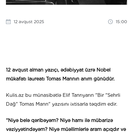
12 avqust 2025
15:00
12 avqust alman yazıçı, ədəbiyyat üzrə Nobel
mükafatı laureatı Tomas Mannın anım günüdür.
Kulis.az bu münasibətlə Elif Tanrıyarın "Bir "Sehrli
Dağ" Tomas Mann" yazısını ixtisarla təqdim edir.
“Niyə belə qəribəyəm? Niyə hamı ilə mübarizə
vəziyyətindəyəm? Niyə müəllimlərlə aram açıqdır və