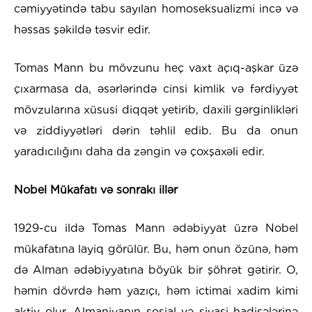
cəmiyyətində tabu sayılan homoseksualizmi incə və
həssas şəkildə təsvir edir.
Tomas Mann bu mövzunu heç vaxt açıq-aşkar üzə
çıxarmasa da, əsərlərində cinsi kimlik və fərdiyyət
mövzularına xüsusi diqqət yetirib, daxili gərginlikləri
və ziddiyyətləri dərin təhlil edib. Bu da onun
yaradıcılığını daha da zəngin və çoxşaxəli edir.
Nobel Mükafatı və sonrakı illər
1929-cu ildə Tomas Mann ədəbiyyat üzrə Nobel
mükafatına layiq görülür. Bu, həm onun özünə, həm
də Alman ədəbiyyatına böyük bir şöhrət gətirir. O,
həmin dövrdə həm yazıçı, həm ictimai xadim kimi
aktiv olur, Almaniyanın sosial və siyasi hadisələrinə