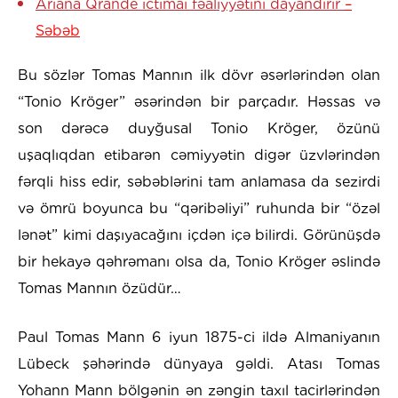
Ariana Qrande ictimai fəaliyyətini dayandırır
–
Səbəb
Bu sözlər Tomas Mannın ilk dövr əsərlərindən olan
“Tonio Kröger” əsərindən bir parçadır. Həssas və
son dərəcə duyğusal Tonio Kröger, özünü
uşaqlıqdan etibarən cəmiyyətin digər üzvlərindən
fərqli hiss edir, səbəblərini tam anlamasa da sezirdi
və ömrü boyunca bu “qəribəliyi” ruhunda bir “özəl
lənət” kimi daşıyacağını içdən içə bilirdi. Görünüşdə
bir hekayə qəhrəmanı olsa da, Tonio Kröger əslində
Tomas Mannın özüdür…
Paul Tomas Mann 6 iyun 1875-ci ildə Almaniyanın
Lübeck şəhərində dünyaya gəldi. Atası Tomas
Yohann Mann bölgənin ən zəngin taxıl tacirlərindən