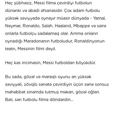
Heç şübhəsiz, Messi filmə çevirdiyi futbolun
dünənki və əbədi əfsanəsidir. Çox adam futbolu
yüksək səviyyədə oynayır müasir dünyada - Yamal,
Neymar, Ronaldo, Salah, Haaland, Mbappe və sairə
onlarla futbolçu sadalamaq olar. Amma onların
oynadığı Maradonanın futboludur, Ronaldinyonun
teatrı, Messinin filmi deyil.
Heç kəs inciməsin, Messi futboldan böyükdür.
Bu sadə, gözəl və maraqlı oyunu ən yüksək
səviyyəli, zövqlü sənətə çevirdiyin üçün sənə sonsuz
məhəbbət sinəmdə tutmuş məkan, gözəl oğlan.
Bəli, sən futbolu filmə döndərdin…