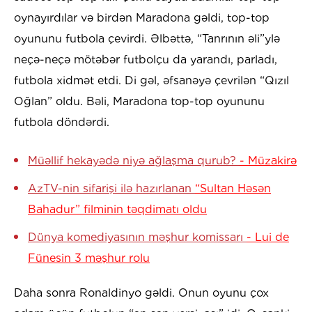
oynayırdılar və birdən Maradona gəldi, top-top
oyununu futbola çevirdi. Əlbəttə, “Tanrının əli”ylə
neçə-neçə mötəbər futbolçu da yarandı, parladı,
futbola xidmət etdi. Di gəl, əfsanəyə çevrilən “Qızıl
Oğlan” oldu. Bəli, Maradona top-top oyununu
futbola döndərdi.
Müəllif hekayədə niyə ağlaşma qurub?
- Müzakirə
AzTV-nin sifarişi ilə hazırlanan
“Sultan Həsən
Bahadur” filminin təqdimatı oldu
Dünya komediyasının məşhur komissarı
- Lui de
Fünesin 3 məşhur rolu
Daha sonra Ronaldinyo gəldi. Onun oyunu çox