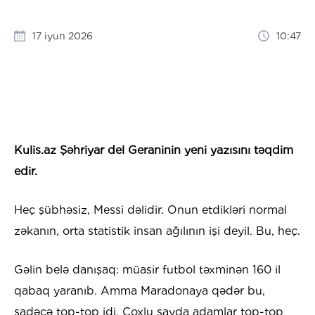
17 iyun 2026
10:47
Kulis.az Şəhriyar del Geraninin yeni yazısını təqdim
edir.
Heç şübhəsiz, Messi dəlidir. Onun etdikləri normal
zəkanın, orta statistik insan ağılının işi deyil. Bu, heç.
Gəlin belə danışaq: müasir futbol təxminən 160 il
qabaq yaranıb. Amma Maradonaya qədər bu,
sadəcə top-top idi. Çoxlu sayda adamlar top-top