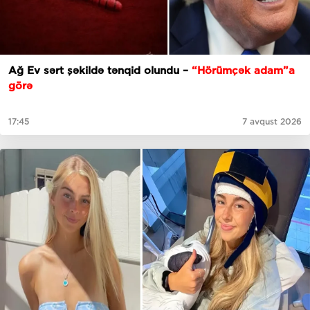
Ağ Ev sərt şəkildə tənqid olundu –
“Hörümçək adam”a
görə
17:45
7 avqust 2026