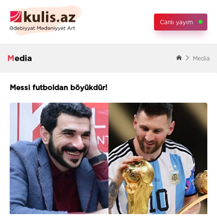
Canlı yayım
Media
Media
Messi futboldan böyükdür!