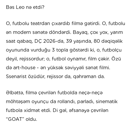
Bəs Leo nə etdi?
O, futbolu teatrdan çıxardıb filmə gətirdi. O, futbolu
ən modern sənətə döndərdi. Bayaq, çox yox, yarım
saat qabaq, DÇ 2026-da, 39 yaşında, 80 dəqiqəlik
oyununda vurduğu 3 topla göstərdi ki, o, futbolçu
deyil, rejissordur; o, futbol oynamır, film çəkir. Özü
də art-house - ən yüksək səviyyəli sənət filmi.
Ssenarist özüdür, rejissor da, qəhrəman da.
Əlbəttə, filmə çevrilən futbolda neçə-neçə
möhtəşəm oyunçu da rollandı, parladı, sinematik
futbola xidmət etdi. Di gəl, əfsanəyə çevrilən
“GOAT” oldu.