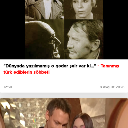
"Dünyada yazılmamış o qədər şeir var ki..."
- Tanınmış
türk ədiblərin söhbəti
12:30
8 avqust 2026