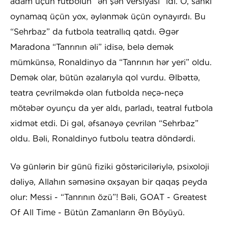
adam üçün futbolun “ən şən versiyası” idi. O, sanki
oynamaq üçün yox, əylənmək üçün oynayırdı. Bu
“Sehrbaz” da futbola teatrallıq qatdı. Əgər
Maradona “Tanrının əli” idisə, belə demək
mümkünsə, Ronaldinyo da “Tanrının hər yeri” oldu.
Demək olar, bütün əzalarıyla qol vurdu. Əlbəttə,
teatra çevrilməkdə olan futbolda neçə-neçə
mötəbər oyunçu da yer aldı, parladı, teatral futbola
xidmət etdi. Di gəl, əfsanəyə çevrilən “Sehrbaz”
oldu. Bəli, Ronaldinyo futbolu teatra döndərdi.
Və günlərin bir günü fiziki göstəriciləriylə, psixoloji
dəliyə, Allahın səməsinə oxşayan bir qaqaş peyda
olur: Messi - “Tanrının özü”! Bəli, GOAT - Greatest
Of All Time - Bütün Zamanların Ən Böyüyü.