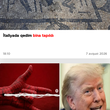
İtaliyada qədim
bina tapıldı
18:10
7 avqust 2026