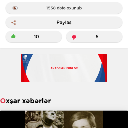
1558 dəfə oxunub
Paylaş
10
5
Oxşar xəbərlər