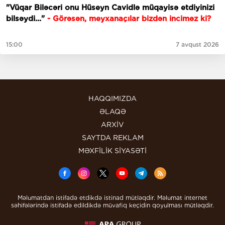
"Vüqar Biləcəri onu Hüseyn Cavidlə müqayisə etdiyinizi
bilsəydi..."
- Görəsən, meyxanaçılar bizdən inciməz ki?
15:00
7 avqust 2026
HAQQIMIZDA
ƏLAQƏ
ARXİV
SAYTDA REKLAM
MƏXFİLİK SİYASƏTİ
Məlumatdan istifadə etdikdə istinad mütləqdir. Məlumat internet
səhifələrində istifadə edildikdə müvafiq keçidin qoyulması mütləqdir.