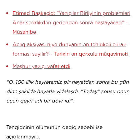
Etimad Başkeçid:
"Yazıçılar Birliyinin problemləri
Anar sədrlikdən gedəndən sonra başlayacaq"
-
Müsahibə
Aclıq aksiyası niyə dünyanın ən təhlükəli etiraz
forması sayılır?
- Tarixin ən qorxulu müqaviməti
Məşhur yazıçı
vəfat etdi
​"O, 100 illik heyrətamiz bir həyatdan sonra bu gün
dinc şəkildə həyatla vidalaşdı. "Today" şousu onun
üçün qeyri-adi bir dövr idi".
Tənqidçinin ölümünün dəqiq səbəbi isə
açıqlanmayıb.