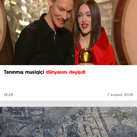
Tanınmış musiqiçi
dünyasını dəyişdi
18:29
7 avqust 2026