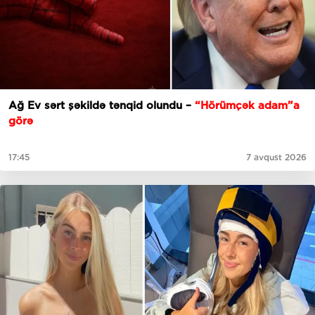
Ağ Ev sərt şəkildə tənqid olundu –
“Hörümçək adam”a
görə
17:45
7 avqust 2026