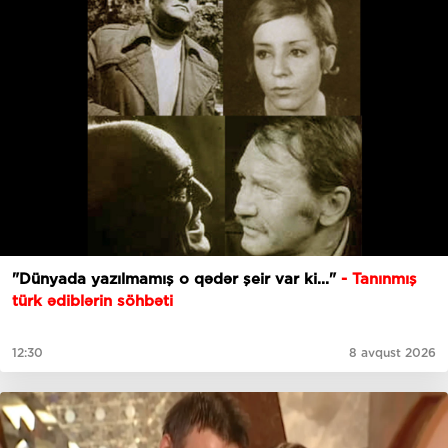
"Dünyada yazılmamış o qədər şeir var ki..."
- Tanınmış
türk ədiblərin söhbəti
12:30
8 avqust 2026