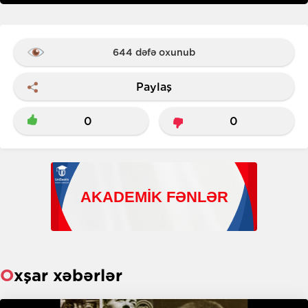
644 dəfə oxunub
Paylaş
0
0
Oxşar xəbərlər