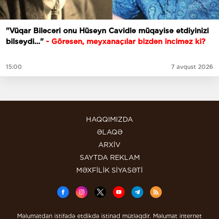
"Vüqar Biləcəri onu Hüseyn Cavidlə müqayisə etdiyinizi
bilsəydi..."
- Görəsən, meyxanaçılar bizdən inciməz ki?
15:00
7 avqust 2026
HAQQIMIZDA
ƏLAQƏ
ARXİV
SAYTDA REKLAM
MƏXFİLİK SİYASƏTİ
Məlumatdan istifadə etdikdə istinad mütləqdir. Məlumat internet