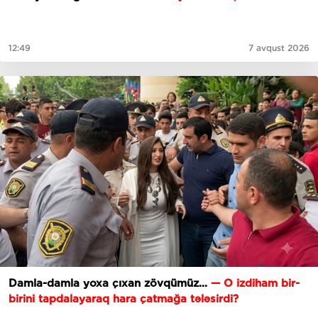
12:49
7 avqust 2026
Damla-damla yoxa çıxan zövqümüz...
— O izdiham bir-
birini tapdalayaraq hara çatmağa tələsirdi?