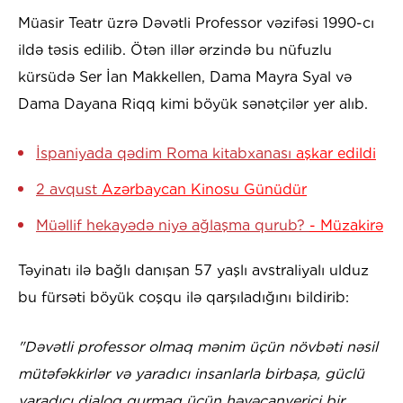
Müasir Teatr üzrə Dəvətli Professor vəzifəsi 1990-cı
ildə təsis edilib. Ötən illər ərzində bu nüfuzlu
kürsüdə Ser İan Makkellen, Dama Mayra Syal və
Dama Dayana Riqq kimi böyük sənətçilər yer alıb.
İspaniyada qədim Roma kitabxanası
aşkar edildi
2 avqust
Azərbaycan Kinosu Günüdür
Müəllif hekayədə niyə ağlaşma qurub?
- Müzakirə
Təyinatı ilə bağlı danışan 57 yaşlı avstraliyalı ulduz
bu fürsəti böyük coşqu ilə qarşıladığını bildirib:
"Dəvətli professor olmaq mənim üçün növbəti nəsil
mütəfəkkirlər və yaradıcı insanlarla birbaşa, güclü
yaradıcı dialoq qurmaq üçün həyəcanverici bir