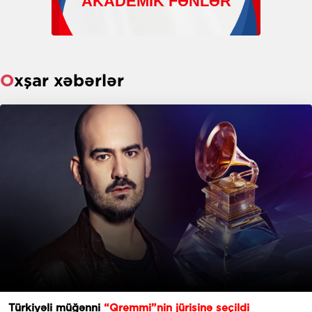
Oxşar xəbərlər
Türkiyəli müğənni
“Qremmi”nin jürisinə seçildi