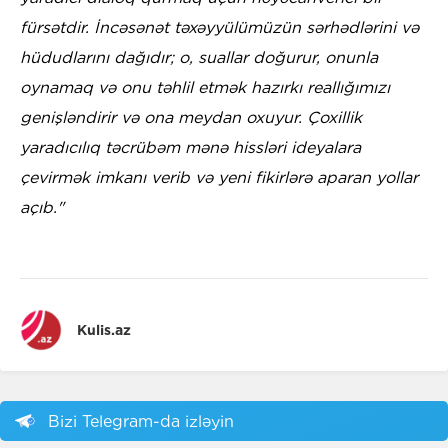
fürsətdir. İncəsənət təxəyyülümüzün sərhədlərini və
hüdudlarını dağıdır; o, suallar doğurur, onunla
oynamaq və onu təhlil etmək hazırkı reallığımızı
genişləndirir və ona meydan oxuyur. Çoxillik
yaradıcılıq təcrübəm mənə hissləri ideyalara
çevirmək imkanı verib və yeni fikirlərə aparan yollar
açıb."
Kulis.az
Bizi Telegram-da izləyin