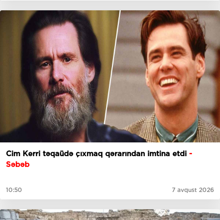
Cim Kerri təqaüdə çıxmaq qərarından imtina etdi
-
Səbəb
10:50
7 avqust 2026