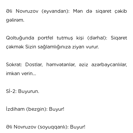
Əli Novruzov (eyvandan): Mən də siqaret çəkib
gəlirəm.
Qoltuğunda portfel tutmuş kişi (dərhal): Siqaret
çəkmək Sizin sağlamlığınıza ziyan vurur.
Sokrat: Dostlar, həmvətənlər, əziz azərbaycanlılar,
imkan verin…
Sİ-2: Buyurun.
İzdiham (bezgin): Buyur!
Əli Novruzov (soyuqqanlı): Buyur!