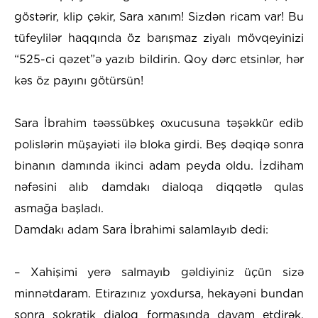
göstərir, klip çəkir, Sara xanım! Sizdən ricam var! Bu
tüfeylilər haqqında öz barışmaz ziyalı mövqeyinizi
“525-ci qəzet”ə yazıb bildirin. Qoy dərc etsinlər, hər
kəs öz payını götürsün!
Sara İbrahim təəssübkeş oxucusuna təşəkkür edib
polislərin müşayiəti ilə bloka girdi. Beş dəqiqə sonra
binanın damında ikinci adam peyda oldu. İzdiham
nəfəsini alıb damdakı dialoqa diqqətlə qulas
asmağa başladı.
Damdakı adam Sara İbrahimi salamlayıb dedi:
– Xahişimi yerə salmayıb gəldiyiniz üçün sizə
minnətdaram. Etirazınız yoxdursa, hekayəni bundan
sonra sokratik dialoq formasında davam etdirək.