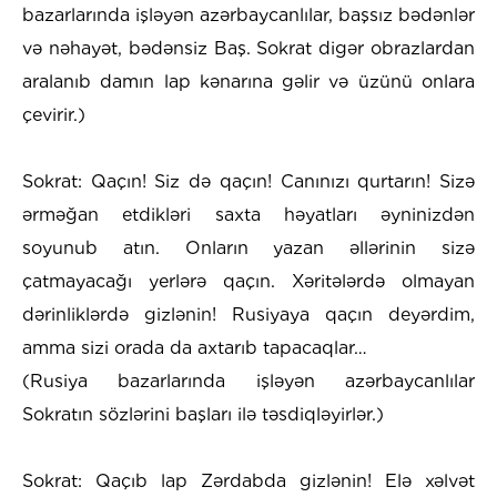
bazarlarında işləyən azərbaycanlılar, başsız bədənlər
və nəhayət, bədənsiz Baş. Sokrat digər obrazlardan
aralanıb damın lap kənarına gəlir və üzünü onlara
çevirir.)
Sokrat: Qaçın! Siz də qaçın! Canınızı qurtarın! Sizə
ərməğan etdikləri saxta həyatları əyninizdən
soyunub atın. Onların yazan əllərinin sizə
çatmayacağı yerlərə qaçın. Xəritələrdə olmayan
dərinliklərdə gizlənin! Rusiyaya qaçın deyərdim,
amma sizi orada da axtarıb tapacaqlar…
(Rusiya bazarlarında işləyən azərbaycanlılar
Sokratın sözlərini başları ilə təsdiqləyirlər.)
Sokrat: Qaçıb lap Zərdabda gizlənin! Elə xəlvət