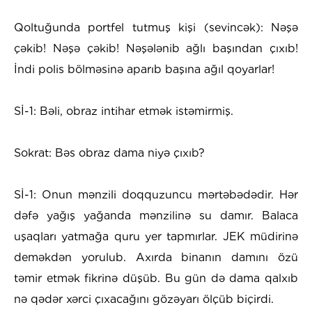
Qoltuğunda portfel tutmuş kişi (sevincək): Nəşə
çəkib! Nəşə çəkib! Nəşələnib ağlı başından çıxıb!
İndi polis bölməsinə aparıb başına ağıl qoyarlar!
Sİ-1: Bəli, obraz intihar etmək istəmirmiş.
Sokrat: Bəs obraz dama niyə çıxıb?
Sİ-1: Onun mənzili doqquzuncu mərtəbədədir. Hər
dəfə yağış yağanda mənzilinə su damır. Balaca
uşaqları yatmağa quru yer tapmırlar. JEK müdirinə
deməkdən yorulub. Axırda binanın damını özü
təmir etmək fikrinə düşüb. Bu gün də dama qalxıb
nə qədər xərci çıxacağını gözəyarı ölçüb biçirdi.