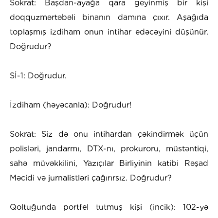
Sokrat: Başdan-ayağa qara geyinmiş bir kişi
doqquzmərtəbəli binanın damına çıxır. Aşağıda
toplaşmış izdiham onun intihar edəcəyini düşünür.
Doğrudur?
Sİ-1: Doğrudur.
İzdiham (həyəcanla): Doğrudur!
Sokrat: Siz də onu intihardan çəkindirmək üçün
polisləri, jandarmı, DTX-nı, prokuroru, müstəntiqi,
sahə müvəkkilini, Yazıçılar Birliyinin katibi Rəşad
Məcidi və jurnalistləri çağırırsız. Doğrudur?
Qoltuğunda portfel tutmuş kişi (incik): 102-yə