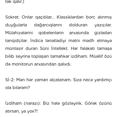
tək qalır.)
Sokrat: Onlar qaçdılar… Klassiklərdən borc alınmış
duyğularla dağarcıqlarını dolduran yazıçılar.
Mülahizələrini qobelenlərin arxasında gizlədən
tənqidçilər. İndicə lənətlədiyi mətni mədh etməyə
müntəzir duran Süni İntellekt. Hər fəlakəti tamaşa
bilib seyrinə toplaşan tamahkar izdiham. Müəllif özü
də monitorun arxasından qalxdı.
Sİ-2: Mən hər zaman əlçatanam. Sizə necə yardımçı
ola bilərəm?
İzdiham (narazı): Biz hələ gözləyirik. Görək özünü
atırsan, ya yox?!