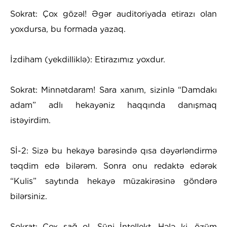
Sokrat: Çox gözəl! Əgər auditoriyada etirazı olan
yoxdursa, bu formada yazaq.
İzdiham (yekdilliklə): Etirazımız yoxdur.
Sokrat: Minnətdaram! Sara xanım, sizinlə “Damdakı
adam” adlı hekayəniz haqqında danışmaq
istəyirdim.
Sİ-2: Sizə bu hekayə barəsində qısa dəyərləndirmə
təqdim edə bilərəm. Sonra onu redaktə edərək
“Kulis” saytında hekayə müzakirəsinə göndərə
bilərsiniz.
Sokrat: Çox sağ ol, Süni İntellekt. Hələ ki, özüm