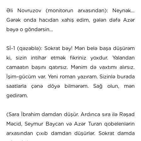
Əli Novruzov (monitorun arxasından): Neynək…
Gərək onda hacıdan xahiş edim, gələn dəfə Azər
bəyə o göndərsin…
Sİ-1 (qəzəblə): Sokrat bəy! Mən belə başa düşürəm
ki, sizin intihar etmək fikriniz yoxdur. Yalandan
camaatın başını qatırsız. Mənim də vaxtımı alırsız.
İşim-gücüm var. Yeni roman yazıram. Sizinlə burada
saatlarla çənə döyə bilmərəm. Sağ olun, mən
gedirəm.
(Sara İbrahim damdan düşür. Ardınca sıra ilə Rəşad
Məcid, Seymur Baycan və Azər Turan qobelenlərin
arxasından çıxıb damdan düşürlər. Sokrat damda