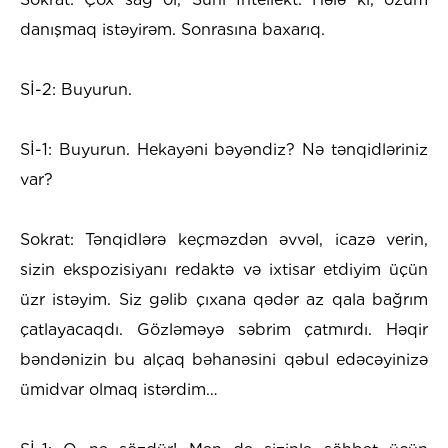
danışmaq istəyirəm. Sonrasına baxarıq.
Sİ-2: Buyurun.
Sİ-1: Buyurun. Hekayəni bəyəndiz? Nə tənqidləriniz
var?
Sokrat: Tənqidlərə keçməzdən əvvəl, icazə verin,
sizin ekspozisiyanı redaktə və ixtisar etdiyim üçün
üzr istəyim. Siz gəlib çıxana qədər az qala bağrım
çatlayacaqdı. Gözləməyə səbrim çatmırdı. Həqir
bəndənizin bu alçaq bəhanəsini qəbul edəcəyinizə
ümidvar olmaq istərdim…