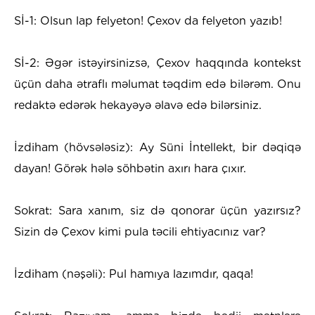
Sİ-1: Olsun lap felyeton! Çexov da felyeton yazıb!
Sİ-2: Əgər istəyirsinizsə, Çexov haqqında kontekst
üçün daha ətraflı məlumat təqdim edə bilərəm. Onu
redaktə edərək hekayəyə əlavə edə bilərsiniz.
İzdiham (hövsələsiz): Ay Süni İntellekt, bir dəqiqə
dayan! Görək hələ söhbətin axırı hara çıxır.
Sokrat: Sara xanım, siz də qonorar üçün yazırsız?
Sizin də Çexov kimi pula təcili ehtiyacınız var?
İzdiham (nəşəli): Pul hamıya lazımdır, qaqa!