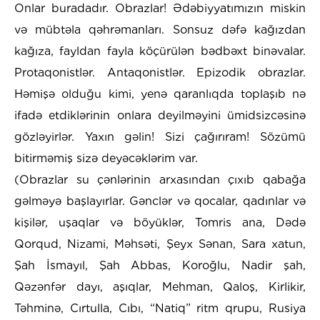
Onlar buradadır. Obrazlar! Ədəbiyyatımızın miskin
və mübtəla qəhrəmanları. Sonsuz dəfə kağızdan
kağıza, fayldan fayla köçürülən bədbəxt binəvalar.
Protaqonistlər. Antaqonistlər. Epizodik obrazlar.
Həmişə olduğu kimi, yenə qaranlıqda toplaşıb nə
ifadə etdiklərinin onlara deyilməyini ümidsizcəsinə
gözləyirlər. Yaxın gəlin! Sizi çağırıram! Sözümü
bitirməmiş sizə deyəcəklərim var.
(Obrazlar su çənlərinin arxasından çıxıb qabağa
gəlməyə başlayırlar. Gənclər və qocalar, qadınlar və
kişilər, uşaqlar və böyüklər, Tomris ana, Dədə
Qorqud, Nizami, Məhsəti, Şeyx Sənan, Sara xatun,
Şah İsmayıl, Şah Abbas, Koroğlu, Nadir şah,
Qəzənfər dayı, aşıqlar, Mehman, Qaloş, Kirlikir,
Təhminə, Cırtulla, Cıbı, “Natiq” ritm qrupu, Rusiya