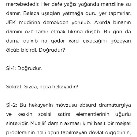
mərtəbədədir. Hər dəfə yağış yağanda mənzilinə su
damır. Balaca uşaqları yatmağa quru yer tapmırlar.
JEK müdirinə deməkdən yorulub. Axırda binanın
damını özü təmir etmək fikrinə düşüb. Bu gün də
dama qalxıb nə qədər xərci çıxacağını gözəyarı
ölçüb biçirdi. Doğrudur?
Sİ-1: Doğrudur.
Sokrat: Sizcə, necə hekayədir?
Sİ-2: Bu hekayənin mövzusu absurd dramaturgiya
və kəskin sosial satira elementlərinin uğurlu
sintezidir. Müəllif damın axması kimi bəsit bir məişət
probleminin həlli üçün tapılmayan dövlət diqqətinin,