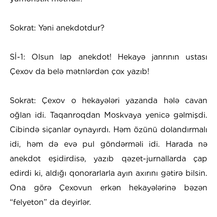
Sokrat: Yəni anekdotdur?
Sİ-1: Olsun lap anekdot! Hekayə janrının ustası
Çexov da belə mətnlərdən çox yazıb!
Sokrat: Çexov o hekayələri yazanda hələ cavan
oğlan idi. Taqanroqdan Moskvaya yenicə gəlmişdi.
Cibində siçanlar oynayırdı. Həm özünü dolandırmalı
idi, həm də evə pul göndərməli idi. Harada nə
anekdot eşidirdisə, yazıb qəzet-jurnallarda çap
edirdi ki, aldığı qonorarlarla ayın axırını gətirə bilsin.
Ona görə Çexovun erkən hekayələrinə bəzən
“felyeton” da deyirlər.