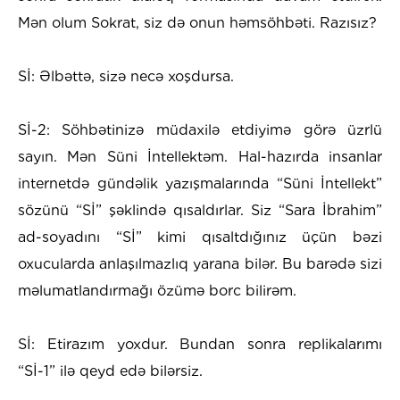
Mən olum Sokrat, siz də onun həmsöhbəti. Razısız?
Sİ: Əlbəttə, sizə necə xoşdursa.
Sİ-2: Söhbətinizə müdaxilə etdiyimə görə üzrlü
sayın. Mən Süni İntellektəm. Hal-hazırda insanlar
internetdə gündəlik yazışmalarında “Süni İntellekt”
sözünü “Sİ” şəklində qısaldırlar. Siz “Sara İbrahim”
ad-soyadını “Sİ” kimi qısaltdığınız üçün bəzi
oxucularda anlaşılmazlıq yarana bilər. Bu barədə sizi
məlumatlandırmağı özümə borc bilirəm.
Sİ: Etirazım yoxdur. Bundan sonra replikalarımı
“Sİ-1” ilə qeyd edə bilərsiz.