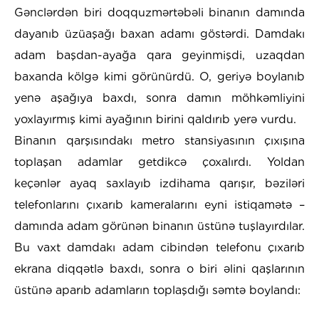
Gənclərdən biri doqquzmərtəbəli binanın damında
dayanıb üzüaşağı baxan adamı göstərdi. Damdakı
adam başdan-ayağa qara geyinmişdi, uzaqdan
baxanda kölgə kimi görünürdü. O, geriyə boylanıb
yenə aşağıya baxdı, sonra damın möhkəmliyini
yoxlayırmış kimi ayağının birini qaldırıb yerə vurdu.
Binanın qarşısındakı metro stansiyasının çıxışına
toplaşan adamlar getdikcə çoxalırdı. Yoldan
keçənlər ayaq saxlayıb izdihama qarışır, bəziləri
telefonlarını çıxarıb kameralarını eyni istiqamətə –
damında adam görünən binanın üstünə tuşlayırdılar.
Bu vaxt damdakı adam cibindən telefonu çıxarıb
ekrana diqqətlə baxdı, sonra o biri əlini qaşlarının
üstünə aparıb adamların toplaşdığı səmtə boylandı: