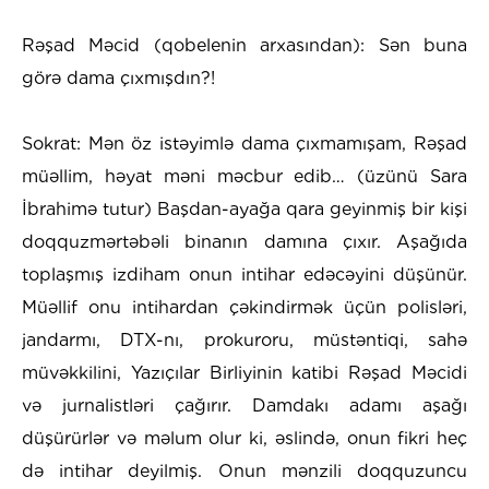
Rəşad Məcid (qobelenin arxasından): Sən buna
görə dama çıxmışdın?!
Sokrat: Mən öz istəyimlə dama çıxmamışam, Rəşad
müəllim, həyat məni məcbur edib… (üzünü Sara
İbrahimə tutur) Başdan-ayağa qara geyinmiş bir kişi
doqquzmərtəbəli binanın damına çıxır. Aşağıda
toplaşmış izdiham onun intihar edəcəyini düşünür.
Müəllif onu intihardan çəkindirmək üçün polisləri,
jandarmı, DTX-nı, prokuroru, müstəntiqi, sahə
müvəkkilini, Yazıçılar Birliyinin katibi Rəşad Məcidi
və jurnalistləri çağırır. Damdakı adamı aşağı
düşürürlər və məlum olur ki, əslində, onun fikri heç
də intihar deyilmiş. Onun mənzili doqquzuncu