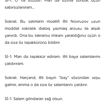
Sİ-1: O nə sözdür! Mən də sizinlə söhbət üçün
səbirsizlənirəm…
Sokrat: Bu sətirlərin müəllifi Əli Novruzov uzun
müddət sokratik dialoq yazmaq arzusu ilə alışıb
yanırdı. Ona bu təkrarsız imkanı yaratdığınız üçün o
da sizə öz təşəkkürünü bildirir.
Sİ-1: Mən də təşəkkür edirəm. Əli bəyə salamlarımı
çatdırıram.
Sokrat: Hərçənd, Əli bəyin “bəy” sözündən xoşu
gəlmir, amma o da sizə öz salamlarını çatdırır.
Sİ-1: Salam göndərən sağ olsun.