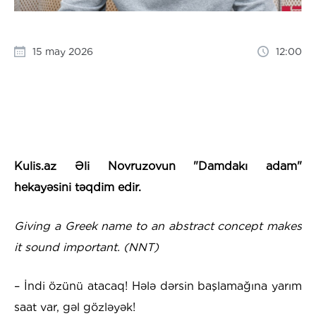
15 may 2026
12:00
Kulis.az Əli Novruzovun "Damdakı adam"
hekayəsini təqdim edir.
Giving a Greek name to an abstract concept makes
it sound important. (NNT)
– İndi özünü atacaq! Hələ dərsin başlamağına yarım
saat var, gəl gözləyək!