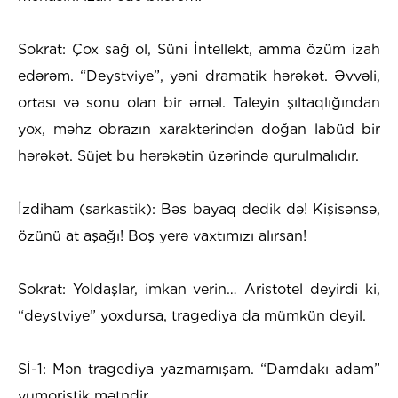
Sokrat: Çox sağ ol, Süni İntellekt, amma özüm izah
edərəm. “Deystviye”, yəni dramatik hərəkət. Əvvəli,
ortası və sonu olan bir əməl. Taleyin şıltaqlığından
yox, məhz obrazın xarakterindən doğan labüd bir
hərəkət. Süjet bu hərəkətin üzərində qurulmalıdır.
İzdiham (sarkastik): Bəs bayaq dedik də! Kişisənsə,
özünü at aşağı! Boş yerə vaxtımızı alırsan!
Sokrat: Yoldaşlar, imkan verin… Aristotel deyirdi ki,
“deystviye” yoxdursa, tragediya da mümkün deyil.
Sİ-1: Mən tragediya yazmamışam. “Damdakı adam”
yumoristik mətndir.