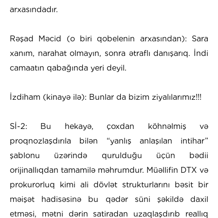
arxasındadır.
Rəşad Məcid (o biri qobelenin arxasından): Sara
xanım, narahat olmayın, sonra ətraflı danışarıq. İndi
camaatın qabağında yeri deyil.
İzdiham (kinayə ilə): Bunlar da bizim ziyalılarımız!!!
Sİ-2: Bu hekayə, çoxdan köhnəlmiş və
proqnozlaşdırıla bilən “yanlış anlaşılan intihar”
şablonu üzərində qurulduğu üçün bədii
orijinallıqdan tamamilə məhrumdur. Müəllifin DTX və
prokurorluq kimi ali dövlət strukturlarını bəsit bir
məişət hadisəsinə bu qədər süni şəkildə daxil
etməsi, mətni dərin satiradan uzaqlaşdırıb reallıq