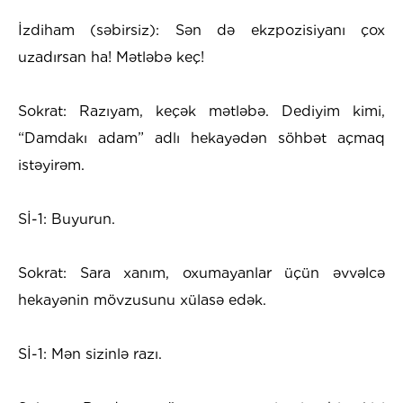
İzdiham (səbirsiz): Sən də ekzpozisiyanı çox
uzadırsan ha! Mətləbə keç!
Sokrat: Razıyam, keçək mətləbə. Dediyim kimi,
“Damdakı adam” adlı hekayədən söhbət açmaq
istəyirəm.
Sİ-1: Buyurun.
Sokrat: Sara xanım, oxumayanlar üçün əvvəlcə
hekayənin mövzusunu xülasə edək.
Sİ-1: Mən sizinlə razı.