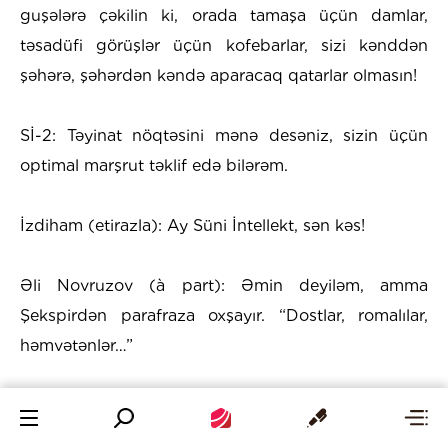
guşələrə çəkilin ki, orada tamaşa üçün damlar,
təsadüfi görüşlər üçün kofebarlar, sizi kənddən
şəhərə, şəhərdən kəndə aparacaq qatarlar olmasın!
Sİ-2: Təyinat nöqtəsini mənə desəniz, sizin üçün
optimal marşrut təklif edə bilərəm.
İzdiham (etirazla): Ay Süni İntellekt, sən kəs!
Əli Novruzov (à part): Əmin deyiləm, amma
Şekspirdən parafraza oxşayır. “Dostlar, romalılar,
həmvətənlər…”
Sokrat (à part): Onda keç yenə monitorun arxasına.