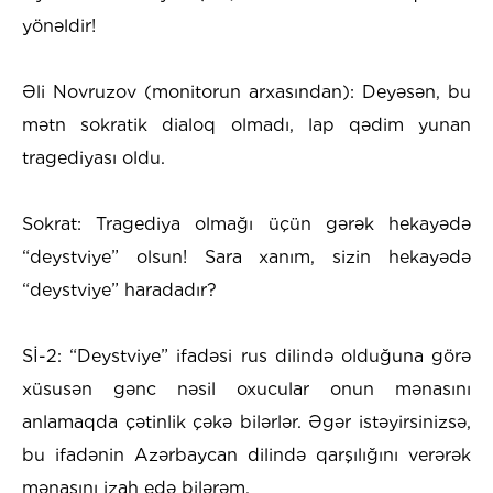
yönəldir!
Əli Novruzov (monitorun arxasından): Deyəsən, bu
mətn sokratik dialoq olmadı, lap qədim yunan
tragediyası oldu.
Sokrat: Tragediya olmağı üçün gərək hekayədə
“deystviye” olsun! Sara xanım, sizin hekayədə
“deystviye” haradadır?
Sİ-2: “Deystviye” ifadəsi rus dilində olduğuna görə
xüsusən gənc nəsil oxucular onun mənasını
anlamaqda çətinlik çəkə bilərlər. Əgər istəyirsinizsə,
bu ifadənin Azərbaycan dilində qarşılığını verərək
mənasını izah edə bilərəm.