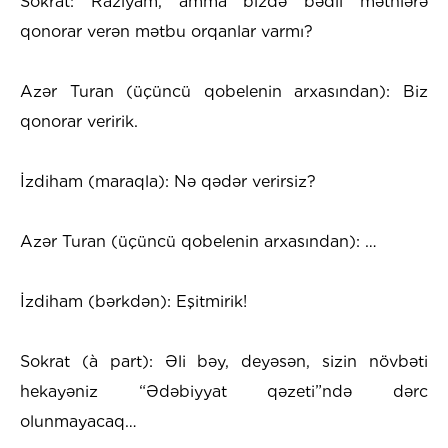
Sokrat: Razıyam, amma bizdə bədii mətnlərə
qonorar verən mətbu orqanlar varmı?
Azər Turan (üçüncü qobelenin arxasından): Biz
qonorar veririk.
İzdiham (maraqla): Nə qədər verirsiz?
Azər Turan (üçüncü qobelenin arxasından): …
İzdiham (bərkdən): Eşitmirik!
Sokrat (à part): Əli bəy, deyəsən, sizin növbəti
hekayəniz “Ədəbiyyat qəzeti”ndə dərc
olunmayacaq…