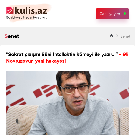
Canlı yayım
Sənət
Sənət
"Sokrat çıxışını Süni İntellektin köməyi ilə yazır..."
- Əli
Novruzovun yeni hekayəsi