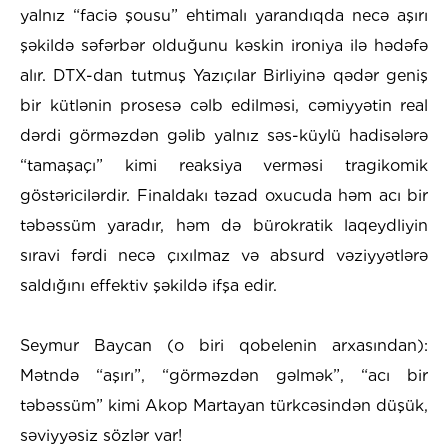
yalnız “faciə şousu” ehtimalı yarandıqda necə aşırı
şəkildə səfərbər olduğunu kəskin ironiya ilə hədəfə
alır. DTX-dan tutmuş Yazıçılar Birliyinə qədər geniş
bir kütlənin prosesə cəlb edilməsi, cəmiyyətin real
dərdi görməzdən gəlib yalnız səs-küylü hadisələrə
“tamaşaçı” kimi reaksiya verməsi tragikomik
göstəricilərdir. Finaldakı təzad oxucuda həm acı bir
təbəssüm yaradır, həm də bürokratik laqeydliyin
sıravi fərdi necə çıxılmaz və absurd vəziyyətlərə
saldığını effektiv şəkildə ifşa edir.
Seymur Baycan (o biri qobelenin arxasından):
Mətndə “aşırı”, “görməzdən gəlmək”, “acı bir
təbəssüm” kimi Akop Martayan türkcəsindən düşük,
səviyyəsiz sözlər var!