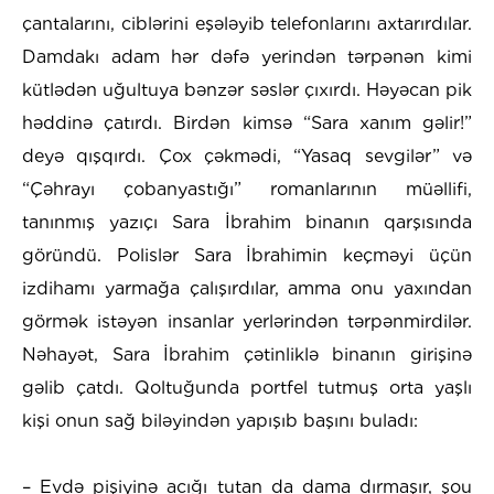
çantalarını, ciblərini eşələyib telefonlarını axtarırdılar.
Damdakı adam hər dəfə yerindən tərpənən kimi
kütlədən uğultuya bənzər səslər çıxırdı. Həyəcan pik
həddinə çatırdı. Birdən kimsə “Sara xanım gəlir!”
deyə qışqırdı. Çox çəkmədi, “Yasaq sevgilər” və
“Çəhrayı çobanyastığı” romanlarının müəllifi,
tanınmış yazıçı Sara İbrahim binanın qarşısında
göründü. Polislər Sara İbrahimin keçməyi üçün
izdihamı yarmağa çalışırdılar, amma onu yaxından
görmək istəyən insanlar yerlərindən tərpənmirdilər.
Nəhayət, Sara İbrahim çətinliklə binanın girişinə
gəlib çatdı. Qoltuğunda portfel tutmuş orta yaşlı
kişi onun sağ biləyindən yapışıb başını buladı:
– Evdə pişiyinə acığı tutan da dama dırmaşır, şou