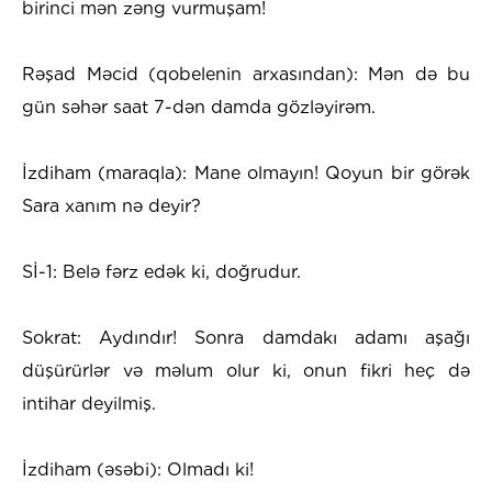
birinci mən zəng vurmuşam!
Rəşad Məcid (qobelenin arxasından): Mən də bu
gün səhər saat 7-dən damda gözləyirəm.
İzdiham (maraqla): Mane olmayın! Qoyun bir görək
Sara xanım nə deyir?
Sİ-1: Belə fərz edək ki, doğrudur.
Sokrat: Aydındır! Sonra damdakı adamı aşağı
düşürürlər və məlum olur ki, onun fikri heç də
intihar deyilmiş.
İzdiham (əsəbi): Olmadı ki!