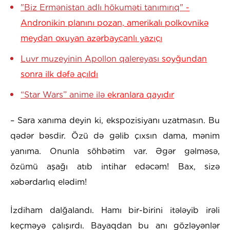
"Biz Ermənistan adlı hökuməti tanımırıq"
-
Andronikin planını pozan, amerikalı polkovnikə
meydan oxuyan azərbaycanlı yazıçı
Luvr muzeyinin Apollon qalereyası
soyğundan
sonra ilk dəfə açıldı
“Star Wars” anime ilə
ekranlara qayıdır
– Sara xanıma deyin ki, ekspozisiyanı uzatmasın. Bu
qədər bəsdir. Özü də gəlib çıxsın dama, mənim
yanıma. Onunla söhbətim var. Əgər gəlməsə,
özümü aşağı atıb intihar edəcəm! Bax, sizə
xəbərdarlıq elədim!
İzdiham dalğalandı. Hamı bir-birini itələyib irəli
keçməyə çalışırdı. Bayaqdan bu anı gözləyənlər