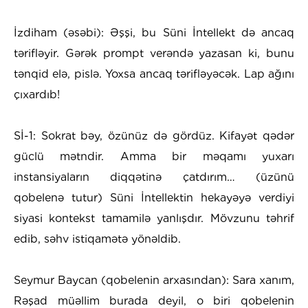
İzdiham (əsəbi): Əşşi, bu Süni İntellekt də ancaq
tərifləyir. Gərək prompt verəndə yazasan ki, bunu
tənqid elə, pislə. Yoxsa ancaq tərifləyəcək. Lap ağını
çıxardıb!
Sİ-1: Sokrat bəy, özünüz də gördüz. Kifayət qədər
güclü mətndir. Amma bir məqamı yuxarı
instansiyaların diqqətinə çatdırım… (üzünü
qobelenə tutur) Süni İntellektin hekayəyə verdiyi
siyasi kontekst tamamilə yanlışdır. Mövzunu təhrif
edib, səhv istiqamətə yönəldib.
Seymur Baycan (qobelenin arxasından): Sara xanım,
Rəşad müəllim burada deyil, o biri qobelenin