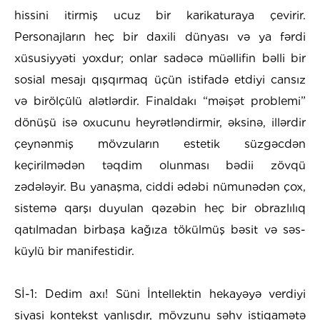
hissini itirmiş ucuz bir karikaturaya çevirir.
Personajların heç bir daxili dünyası və ya fərdi
xüsusiyyəti yoxdur; onlar sadəcə müəllifin bəlli bir
sosial mesajı qışqırmaq üçün istifadə etdiyi cansız
və birölçülü alətlərdir. Finaldakı “məişət problemi”
dönüşü isə oxucunu heyrətləndirmir, əksinə, illərdir
çeynənmiş mövzuların estetik süzgəcdən
keçirilmədən təqdim olunması bədii zövqü
zədələyir. Bu yanaşma, ciddi ədəbi nümunədən çox,
sistemə qarşı duyulan qəzəbin heç bir obrazlılıq
qatılmadan birbaşa kağıza tökülmüş bəsit və səs-
küylü bir manifestidir.
Sİ-1: Dedim axı! Süni İntellektin hekayəyə verdiyi
siyasi kontekst yanlışdır, mövzunu səhv istiqamətə