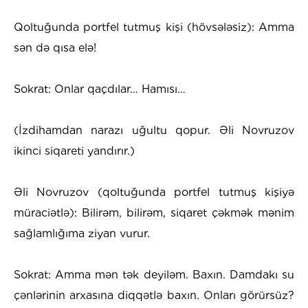
Qoltuğunda portfel tutmuş kişi (hövsələsiz): Amma
sən də qısa elə!
Sokrat: Onlar qaçdılar… Hamısı…
(İzdihamdan narazı uğultu qopur. Əli Novruzov
ikinci siqareti yandırır.)
Əli Novruzov (qoltuğunda portfel tutmuş kişiyə
müraciətlə): Bilirəm, bilirəm, siqaret çəkmək mənim
sağlamlığıma ziyan vurur.
Sokrat: Amma mən tək deyiləm. Baxın. Damdakı su
çənlərinin arxasına diqqətlə baxın. Onları görürsüz?