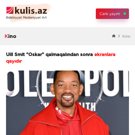
Canlı yayım
Kino
Kino
Uill Smit "Oskar" qalmaqalından sonra
ekranlara
qayıdır