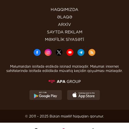
HAQQIMIZDA
ƏLAQƏ
ARXİV
SAYTDA REKLAM
MƏXFİLİK SİYASƏTİ
Məlumatdan istifadə etdikdə istinad mütləqdir. Məlumat internet
səhifələrində istifadə edildikdə müvafiq keçidin qoyulması mütləqdir.
© 2011 - 2025 Bütün müəllif hüquqları qorunur.