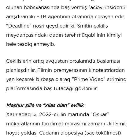
olunan həbsxanasında baş vermiş faciəvi insidenti
araşdıran iki FTB agentinin ətrafında cərəyan edir.
"Deadline" nəşri qeyd edir ki, Smitin çəkiliş
meydançasındakı qadın tərəf müqabilinin kimliyi
hələ təsdiqlənməyib.
Çəkilişlərin artıq avqustun ortalarında başlaması
planlaşdırılır. Filmin premyerasının kinoteatrlardan
yan keçərək birbaşa olaraq "Prime Video" striminq
platformasında baş tutacağı gözlənilir.
Məşhur şillə və "xilas olan" evlilik
Xatırladaq ki, 2022-ci ilin martında "Oskar"
mükafatlarının təqdimat mərasimi zamanı Uill Smit
həyat yoldaşı Cadanın alopesiya (saç tökülməsi)