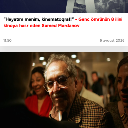
"Həyatım mənim, kinematoqraf!"
- Gənc ömrünün 8 ilini
kinoya həsr edən Səməd Mərdanov
11:50
6 avqust 2026