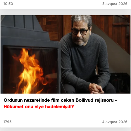
10:30
5 avqust 2026
Ordunun nəzarətində film çəkən Bollivud rejissoru –
Hökumət onu niyə hədələmişdi?
17:15
4 avqust 2026