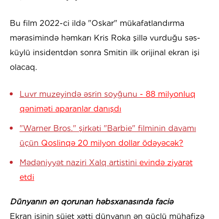
Bu film 2022-ci ildə "Oskar" mükafatlandırma
mərasimində həmkarı Kris Roka şillə vurduğu səs-
küylü insidentdən sonra Smitin ilk orijinal ekran işi
olacaq.
Luvr muzeyində əsrin soyğunu
- 88 milyonluq
qəniməti aparanlar danışdı
"Warner Bros." şirkəti "Barbie" filminin davamı
üçün
Qoslinqə 20 milyon dollar ödəyəcək?
Mədəniyyət naziri Xalq artistini
evində ziyarət
etdi
Dünyanın ən qorunan həbsxanasında faciə
Ekran işinin süjet xətti dünyanın ən güclü mühafizə