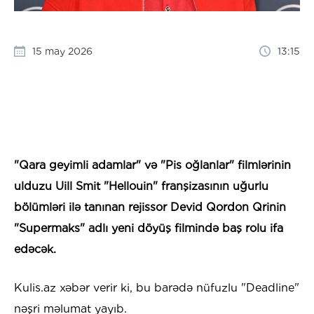
15 may 2026
13:15
"Qara geyimli adamlar" və "Pis oğlanlar" filmlərinin
ulduzu Uill Smit "Hellouin" franşizasının uğurlu
bölümləri ilə tanınan rejissor Devid Qordon Qrinin
"Supermaks" adlı yeni döyüş filmində baş rolu ifa
edəcək.
Kulis.az xəbər verir ki, bu barədə nüfuzlu "Deadline"
nəşri məlumat yayıb.