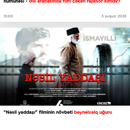
nümunəsi -
Əlil arabasında film çəkən rejissor kimdir?
15:00
5 avqust 2026
“Nəsil yaddaşı” filminin növbəti
beynəlxalq uğuru