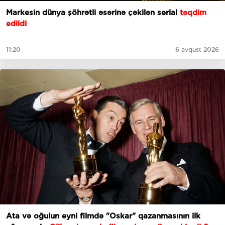
Markesin dünya şöhrətli əsərinə çəkilən serial
təqdim
edildi
11:20
6 avqust 2026
Ata və oğulun eyni filmdə "Oskar" qazanmasının ilk