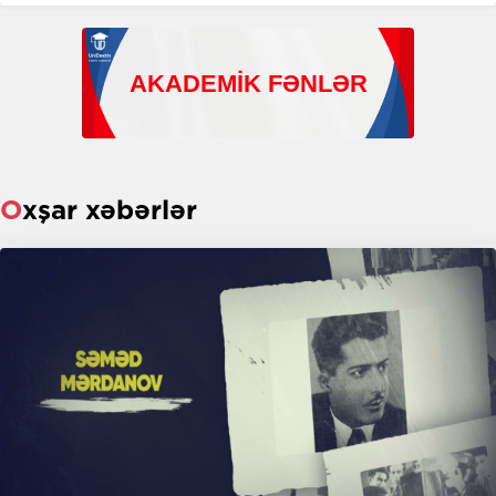
Oxşar xəbərlər