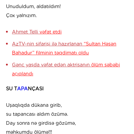
Unuduldum, aldatıldım!
Çox yalnızım.
Ahmet Telli
vəfat etdi
AzTV-nin sifarişi ilə hazırlanan
“Sultan Həsən
Bahadur” filminin təqdimatı oldu
Gənc yaşda vəfat edən aktrisanın
ölüm səbəbi
açıqlandı
SU T
APA
NÇASI
Uşaqlıqda dükana girib,
su tapancası aldım özümə.
Day sonra nə girdisə gözümə,
məhkumdu ölümə!!!