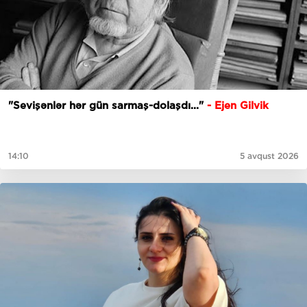
"Sevişənlər hər gün sarmaş-dolaşdı..."
- Ejen Gilvik
14:10
5 avqust 2026