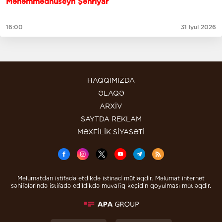
Məhəmmədhüseyn Şəhriyar
16:00
31 iyul 2026
HAQQIMIZDA
ƏLAQƏ
ARXİV
SAYTDA REKLAM
MƏXFİLİK SİYASƏTİ
Məlumatdan istifadə etdikdə istinad mütləqdir. Məlumat internet
səhifələrində istifadə edildikdə müvafiq keçidin qoyulması mütləqdir.