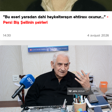
"Bu əsəri yaradan dahi heykəltəraşın ehtirası oxunur..."
-
Persi Biş Şellinin şeirləri
14:30
4 avqust 2026