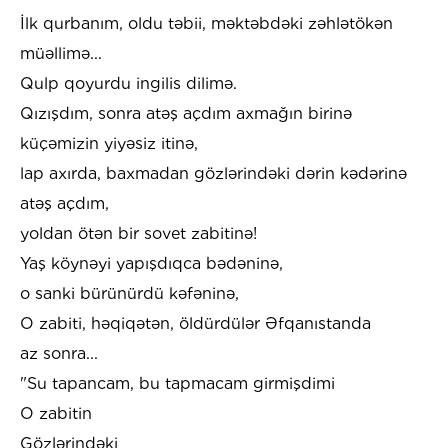
İlk qurbanım, oldu təbii, məktəbdəki zəhlətökən
müəllimə...
Qulp qoyurdu ingilis dilimə.
Qızışdım, sonra atəş açdım axmağın birinə
küçəmizin yiyəsiz itinə,
lap axırda, baxmadan gözlərindəki dərin kədərinə
atəş açdım,
yoldan ötən bir sovet zabitinə!
Yaş köynəyi yapışdıqca bədəninə,
o sanki bürünürdü kəfəninə,
O zabiti, həqiqətən, öldürdülər Əfqanıstanda
az sonra...
"Su tapancam, bu tapmacam girmişdimi
O zabitin
Gözlərindəki