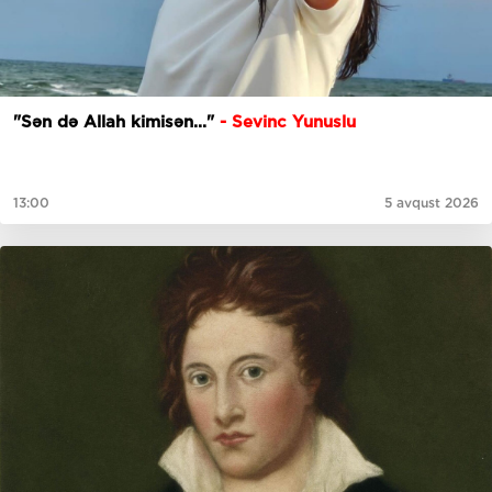
"Sən də Allah kimisən..."
- Sevinc Yunuslu
13:00
5 avqust 2026