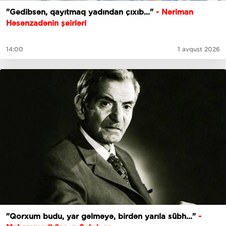
"Gedibsәn, qayıtmaq yadından çıxıb..."
- Nəriman
Həsənzadənin şeirləri
14:00
1 avqust 2026
"Qorxum budu, yar gəlməyə, birdən yarıla sübh..."
-