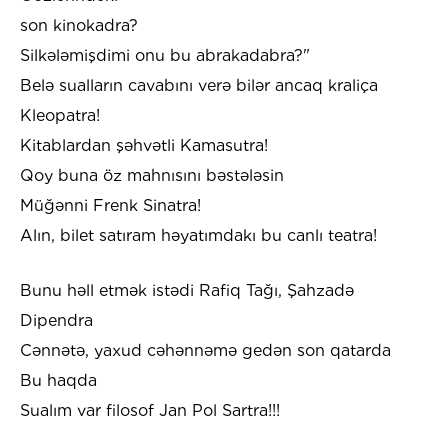
son kinokadra?
Silkələmişdimi onu bu abrakadabra?"
Belə sualların cavabını verə bilər ancaq kraliça
Kleopatra!
Kitablardan şəhvətli Kamasutra!
Qoy buna öz mahnısını bəstələsin
Müğənni Frenk Sinatra!
Alın, bilet satıram həyatımdakı bu canlı teatra!
Bunu həll etmək istədi Rafiq Tağı, Şahzadə
Dipendra
Cənnətə, yaxud cəhənnəmə gedən son qatarda
Bu haqda
Sualım var filosof Jan Pol Sartra!!!