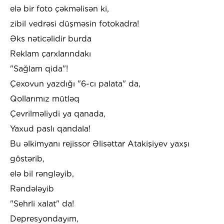
elə bir foto çəkməlisən ki,
zibil vedrəsi düşməsin fotokadra!
Əks nəticəlidir burda
Reklam çarxlarındakı
"Sağlam qida"!
Çexovun yazdığı "6-cı palata" da,
Qollarımız mütləq
Çevrilməliydi ya qanada,
Yaxud paslı qandala!
Bu əlkimyanı rejissor Əlisəttar Atakişiyev yaxşı
göstərib,
elə bil rəngləyib,
Rəndələyib
"Sehrli xalat" da!
Depresyondayım,