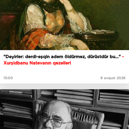
"Deyirlər: dərdi-eşqin adəm öldürməz, dürüstdür bu..."
-
Xurşidbanu Natəvanın qəzəlləri
15:00
6 avqust 2026