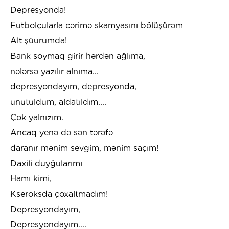
Depresyonda!
Futbolçularla cərimə skamyasını bölüşürəm
Alt şüurumda!
Bank soymaq girir hərdən ağlıma,
nələrsə yazılır alnıma...
depresyondayım, depresyonda,
unutuldum, aldatıldım....
Çok yalnızım.
Ancaq yenə də sən tərəfə
daranır mənim sevgim, mənim saçım!
Daxili duyğularımı
Hamı kimi,
Kseroksda çoxaltmadım!
Depresyondayım,
Depresyondayım....