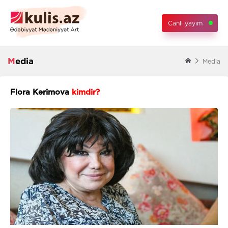
Canlı yayım
Media
Media
Flora Kərimova
kimdir?