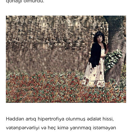
qonağı olmurdu.
Həddən artıq hipertrofiya olunmuş ədalət hissi,
vətənpərvərliyi və heç kimə yarınmaq istəməyən