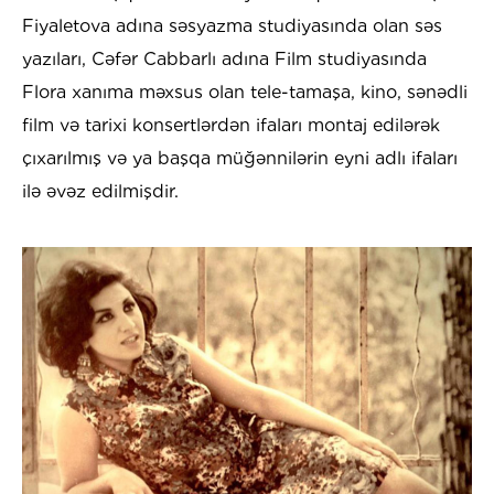
Fiyaletova adına səsyazma studiyasında olan səs
yazıları, Cəfər Cabbarlı adına Film studiyasında
Flora xanıma məxsus olan tele-tamaşa, kino, sənədli
film və tarixi konsertlərdən ifaları montaj edilərək
çıxarılmış və ya başqa müğənnilərin eyni adlı ifaları
ilə əvəz edilmişdir.