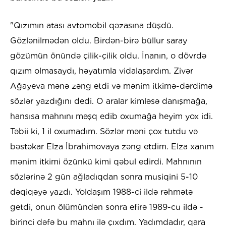
"Qızımın atası avtomobil qəzasına düşdü.
Gözlənilmədən oldu. Birdən-birə büllur saray
gözümün önündə çilik-çilik oldu. İnanın, o dövrdə
qızım olmasaydı, həyatımla vidalaşardım. Zivər
Ağayeva mənə zəng etdi və mənim itkimə-dərdimə
sözlər yazdığını dedi. O aralar kimləsə danışmağa,
hansısa mahnını məşq edib oxumağa heyim yox idi.
Təbii ki, 1 il oxumadım. Sözlər məni çox tutdu və
bəstəkar Elza İbrahimovaya zəng etdim. Elza xanım
mənim itkimi özünkü kimi qəbul edirdi. Mahnının
sözlərinə 2 gün ağladıqdan sonra musiqini 5-10
dəqiqəyə yazdı. Yoldaşım 1988-ci ildə rəhmətə
getdi, onun ölümündən sonra efirə 1989-cu ildə -
birinci dəfə bu mahnı ilə çıxdım. Yadımdadır, qara