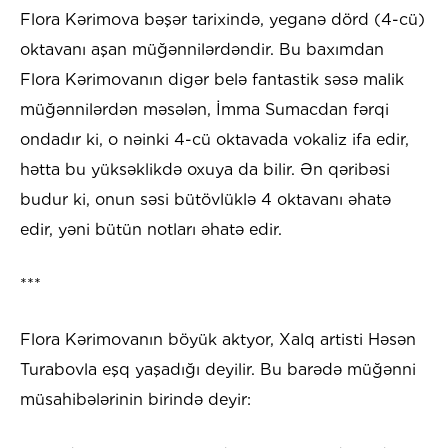
Flora Kərimova bəşər tarixində, yeganə dörd (4-cü)
oktavanı aşan müğənnilərdəndir. Bu baxımdan
Flora Kərimovanın digər belə fantastik səsə malik
müğənnilərdən məsələn, İmma Sumacdan fərqi
ondadır ki, o nəinki 4-cü oktavada vokaliz ifa edir,
hətta bu yüksəklikdə oxuya da bilir. Ən qəribəsi
budur ki, onun səsi bütövlüklə 4 oktavanı əhatə
edir, yəni bütün notları əhatə edir.
***
Flora Kərimovanın böyük aktyor, Xalq artisti Həsən
Turabovla eşq yaşadığı deyilir. Bu barədə müğənni
müsahibələrinin birində deyir: