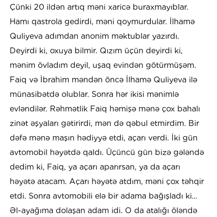
Çünki 20 ildən artıq məni xaricə buraxmayıblar.
Hamı qastrola gedirdi, məni qoymurdular. İlhamə
Quliyeva adımdan anonim məktublar yazırdı.
Deyirdi ki, oxuya bilmir. Qızım üçün deyirdi ki,
mənim övladım deyil, uşaq evindən götürmüşəm.
Faiq və İbrahim məndən öncə İlhamə Quliyeva ilə
münasibətdə olublar. Sonra hər ikisi mənimlə
evləndilər. Rəhmətlik Faiq həmişə mənə çox bahalı
zinət əşyaları gətirirdi, mən də qəbul etmirdim. Bir
dəfə mənə maşın hədiyyə etdi, açarı verdi. İki gün
avtomobil həyətdə qaldı. Üçüncü gün bizə gələndə
dedim ki, Faiq, ya açarı aparırsan, ya da açarı
həyətə atacam. Açarı həyətə atdım, məni çox təhqir
etdi. Sonra avtomobili elə bir adama bağışladı ki…
Əl-ayağıma dolaşan adam idi. O da atalığı öləndə