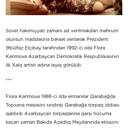
Sovet hakimiyyəti zamanı ad verilməkdən məhrum
olunsun maddəsinə bəraət verilərək Prezident
Əbülfəz Elçibəy tərəfindən 1992-ci ildə Flora
Kərimova Azərbaycan Demokratik Respublikasının
ilk Xalq artisti adına layiq görülüb.
***
Flora Kərimova 1988-ci ildə ermənilər Qarabağda
Topxana meşəsini sındırıb Qarabağa torpaq iddiası
qaldırıb Azərbaycan torpaqlarına qarşı hücuma
keçən zaman Bakıda Azadlıq Meydanında etirazını