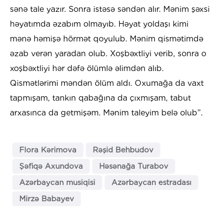
sənə tale yazır. Sonra istəsə səndən alır. Mənim şəxsi
həyatımda əzabım olmayıb. Həyat yoldaşı kimi
mənə həmişə hörmət qoyulub. Mənim qismətimdə
əzab verən yaradan olub. Xoşbəxtliyi verib, sonra o
xoşbəxtliyi hər dəfə ölümlə əlimdən alıb.
Qismətlərimi məndən ölüm aldı. Oxumağa da vaxt
tapmışam, tankın qabağına da çıxmışam, tabut
arxasınca da getmişəm. Mənim taleyim belə olub”.
Flora Kərimova
Rəşid Behbudov
Şəfiqə Axundova
Həsənağa Turabov
Azərbaycan musiqisi
Azərbaycan estradası
Mirzə Babayev