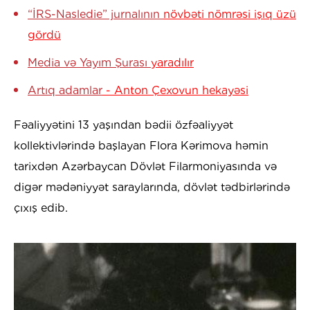
“İRS-Nasledie” jurnalının
növbəti nömrəsi işıq üzü
gördü
Media və Yayım Şurası
yaradılır
Artıq adamlar
- Anton Çexovun hekayəsi
Fəaliyyətini 13 yaşından bədii özfəaliyyət
kollektivlərində başlayan Flora Kərimova həmin
tarixdən Azərbaycan Dövlət Filarmoniyasında və
digər mədəniyyət saraylarında, dövlət tədbirlərində
çıxış edib.