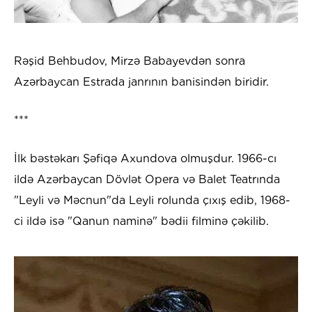
Rəşid Behbudov, Mirzə Babayevdən sonra
Azərbaycan Estrada janrının banisindən biridir.
***
İlk bəstəkarı Şəfiqə Axundova olmuşdur. 1966-cı
ildə Azərbaycan Dövlət Opera və Balet Teatrında
"Leyli və Məcnun"da Leyli rolunda çıxış edib, 1968-
ci ildə isə "Qanun naminə" bədii filminə çəkilib.