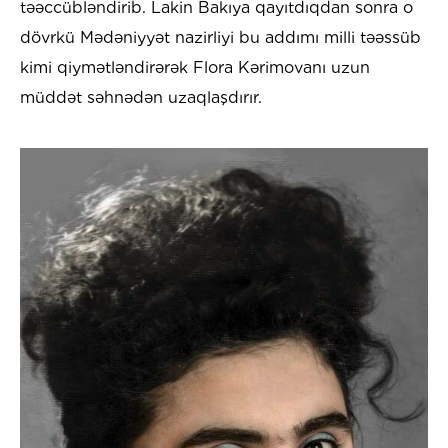
təəccübləndirib. Lakin Bakıya qayıtdıqdan sonra o
dövrkü Mədəniyyət nazirliyi bu addımı milli təəssüb
kimi qiymətləndirərək Flora Kərimovanı uzun
müddət səhnədən uzaqlaşdırır.