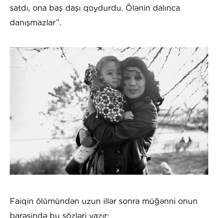
satdı, ona baş daşı qoydurdu. Ölənin dalınca
danışmazlar”.
Faiqin ölümündən uzun illər sonra müğənni onun
barəsində bu sözləri yazır: