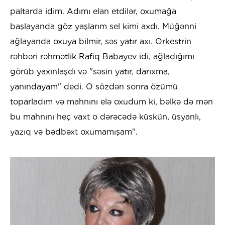
paltarda idim. Adımı elan etdilər, oxumağa
başlayanda göz yaşlarım sel kimi axdı. Müğənni
ağlayanda oxuya bilmir, səs yatır axı. Orkestrin
rəhbəri rəhmətlik Rafiq Babayev idi, ağladığımı
görüb yaxınlaşdı və "səsin yatır, darıxma,
yanındayam" dedi. O sözdən sonra özümü
toparladım və mahnını elə oxudum ki, bəlkə də mən
bu mahnını heç vaxt o dərəcədə küskün, üsyanlı,
yazıq və bədbəxt oxumamışam".