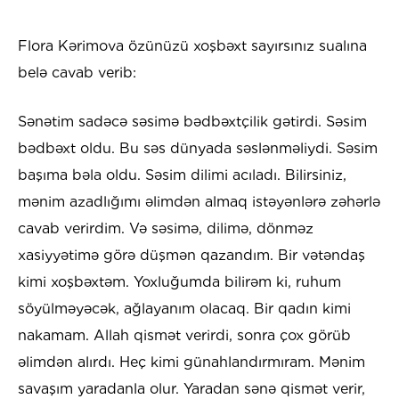
Flora Kərimova özünüzü xoşbəxt sayırsınız sualına
belə cavab verib:
Sənətim sadəcə səsimə bədbəxtçilik gətirdi. Səsim
bədbəxt oldu. Bu səs dünyada səslənməliydi. Səsim
başıma bəla oldu. Səsim dilimi acıladı. Bilirsiniz,
mənim azadlığımı əlimdən almaq istəyənlərə zəhərlə
cavab verirdim. Və səsimə, dilimə, dönməz
xasiyyətimə görə düşmən qazandım. Bir vətəndaş
kimi xoşbəxtəm. Yoxluğumda bilirəm ki, ruhum
söyülməyəcək, ağlayanım olacaq. Bir qadın kimi
nakamam. Allah qismət verirdi, sonra çox görüb
əlimdən alırdı. Heç kimi günahlandırmıram. Mənim
savaşım yaradanla olur. Yaradan sənə qismət verir,