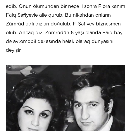
edib. Onun ölümündən bir neçə il sonra Flora xanım
Faiq Şəfiyevlə ailə qurub. Bu nikahdan onların
Zümrüd adlı qızları doğulub. F. Şəfiyev biznesmen
olub. Ancaq qızı Zümrüdün 6 yaşı olanda Faiq bəy
də avtomobil qəzasında həlak olaraq dünyasını
dəyişir.