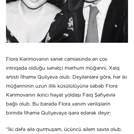
Flora Kərimovanın sənət camiəsində ən çox
intriqada olduğu sənətçi mərhum müğənni, Xalq
artisti İlhamə Quliyeva olub. Deyilənlərə görə, hər iki
müğənninin uzun illik küsülülüyünə səbəb Flora
Kərimovanın ikinci həyat yoldaşı Faiq Şəfiyevlə
bağlı olub. Bu barədə Flora xanım verilişlərin
birində İlhamə Quliyevaya işarə edərək deyir:
“İki dəfə ailə qurmuşam, üçüncü ailəm saxta olub.