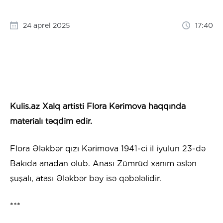
24 aprel 2025
17:40
Kulis.az Xalq artisti Flora Kərimova haqqında
materialı təqdim edir.
Flora Ələkbər qızı Kərimova 1941-ci il iyulun 23-də
Bakıda anadan olub. Anası Zümrüd xanım əslən
şuşalı, atası Ələkbər bəy isə qəbələlidir.
***