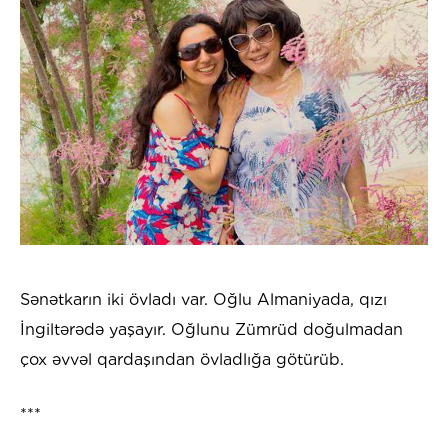
Sənətkarın iki övladı var. Oğlu Almaniyada, qızı
İngiltərədə yaşayır. Oğlunu Zümrüd doğulmadan
çox əvvəl qardaşından övladlığa götürüb.
***