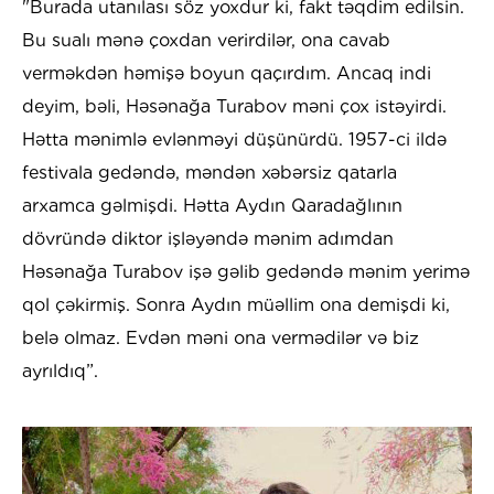
"Burada utanılası söz yoxdur ki, fakt təqdim edilsin.
Bu sualı mənə çoxdan verirdilər, ona cavab
verməkdən həmişə boyun qaçırdım. Ancaq indi
deyim, bəli, Həsənağa Turabov məni çox istəyirdi.
Hətta mənimlə evlənməyi düşünürdü. 1957-ci ildə
festivala gedəndə, məndən xəbərsiz qatarla
arxamca gəlmişdi. Hətta Aydın Qaradağlının
dövründə diktor işləyəndə mənim adımdan
Həsənağa Turabov işə gəlib gedəndə mənim yerimə
qol çəkirmiş. Sonra Aydın müəllim ona demişdi ki,
belə olmaz. Evdən məni ona vermədilər və biz
ayrıldıq”.