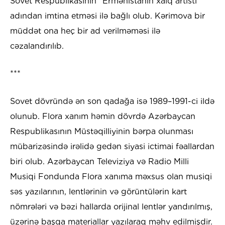
Sovet Respublikasının "Ermənistanın xalq artisti"
adından imtina etməsi ilə bağlı olub. Kərimova bir
müddət ona heç bir ad verilməməsi ilə
cəzalandırılıb.
***
Sovet dövründə ən son qadağa isə 1989–1991-ci ildə
olunub. Flora xanım həmin dövrdə Azərbaycan
Respublikasının Müstəqilliyinin bərpa olunması
mübarizəsində irəlidə gedən siyasi ictimai fəallardan
biri olub. Azərbaycan Televiziya və Radio Milli
Musiqi Fondunda Flora xanıma məxsus olan musiqi
səs yazılarının, lentlərinin və görüntülərin kart
nömrələri və bəzi hallarda orijinal lentlər yandırılmış,
üzərinə başqa materiallar yazılaraq məhv edilmişdir.