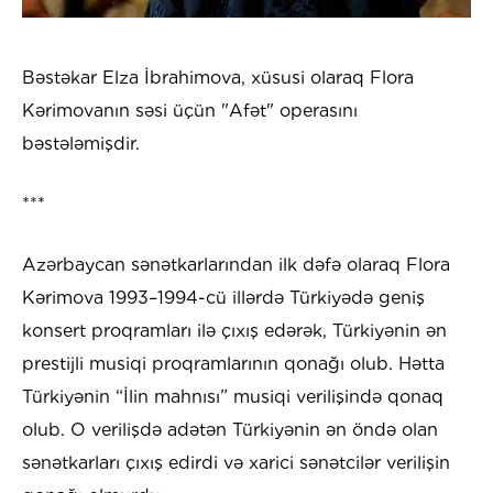
Bəstəkar Elza İbrahimova, xüsusi olaraq Flora
Kərimovanın səsi üçün "Afət" operasını
bəstələmişdir.
***
Azərbaycan sənətkarlarından ilk dəfə olaraq Flora
Kərimova 1993–1994-cü illərdə Türkiyədə geniş
konsert proqramları ilə çıxış edərək, Türkiyənin ən
prestijli musiqi proqramlarının qonağı olub. Hətta
Türkiyənin “İlin mahnısı” musiqi verilişində qonaq
olub. O verilişdə adətən Türkiyənin ən öndə olan
sənətkarları çıxış edirdi və xarici sənətcilər verilişin