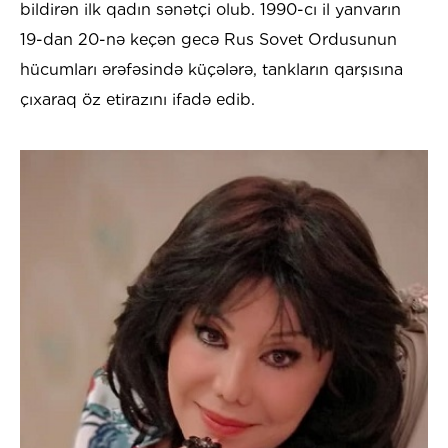
bildirən ilk qadın sənətçi olub. 1990-cı il yanvarın
19-dan 20-nə keçən gecə Rus Sovet Ordusunun
hücumları ərəfəsində küçələrə, tankların qarşısına
çıxaraq öz etirazını ifadə edib.