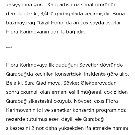
xasiyyətinə görə, Xalq artisti öz sənət ömrünün
demək olar ki, 3/4-ü qadağalarla keçirmişdir. Buna
baxmayaraq "Qızıl Fond"da ən çox sayda əsərlər
Flora Kərimovanın adı ilə bağlıdır.
***
Flora Kərimovaya ilk qadağanı Sovetlər dövründə
Qarabağda keçirilən konsertdəki insidentə görə alıb.
Belə ki, Sara Qədimova, Şövkət Ələkbərovadan
sonra oxumalı olan erməni əsilli müğənni, çox zildən
Qarabağ şikəstəsini oxuyub. Növbəti çıxış Flora
Kərimovanın idi və sənətkar konsertin proqramında
nəzərdə tutulmuş əsəri deyil, elə Qarabağ
şikəstəsini 2 not daha yüksəkdən ifa etməklə hamını