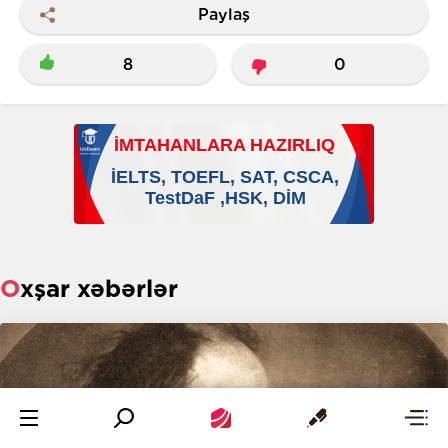
Paylaş
8
0
Oxşar xəbərlər