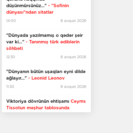
düşünmürsünüz..."
- "Sofinin
dünyası"ndan sitatlar
14:00
8 avqust 2026
"Dünyada yazılmamış o qədər şeir
var ki..."
- Tanınmış türk ədiblərin
söhbəti
12:30
8 avqust 2026
​​​​​​​"Dünyanın bütün uşaqları eyni dildə
ağlayır..."
- Leonid Leonov
11:30
8 avqust 2026
Viktoriya dövrünün ehtişamı
Ceyms
Tissotun məşhur tablosunda
10:30
8 avqust 2026
Reallıqla qarşılaşdırılan xəyallar,