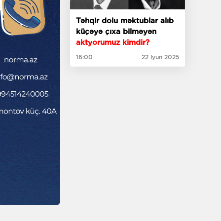
Təhqir dolu məktublar alıb
küçəyə çıxa bilməyən
aktyorumuz kimdir?
16:00
22 iyun 2025