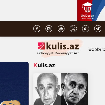
Ədəbi t
Kulis.az