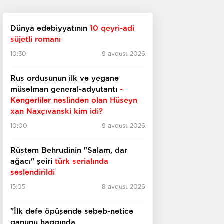
Dünya ədəbiyyatının
10 qeyri-adi
süjetli romanı
10:30
9 avqust 2026
Rus ordusunun ilk və yeganə
müsəlman general-adyutantı
-
Kəngərlilər nəslindən olan Hüseyn
xan Naxçıvanski kim idi?
10:00
9 avqust 2026
Rüstəm Behrudinin "Salam, dar
ağacı" şeiri
türk serialında
səsləndirildi
15:05
8 avqust 2026
"İlk dəfə öpüşəndə səbəb-nəticə
qanunu haqqında