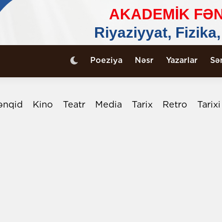
Poeziya
Nəsr
Yazarlar
Sə
ənqid
Kino
Teatr
Media
Tarix
Retro
Tarix