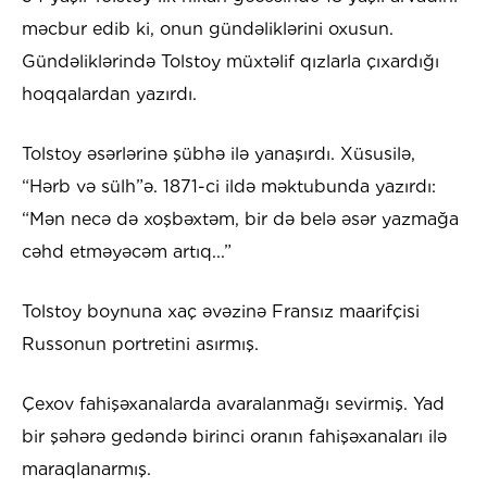
məcbur edib ki, onun gündəliklərini oxusun.
Gündəliklərində Tolstoy müxtəlif qızlarla çıxardığı
hoqqalardan yazırdı.
Tolstoy əsərlərinə şübhə ilə yanaşırdı. Xüsusilə,
“Hərb və sülh”ə. 1871-ci ildə məktubunda yazırdı:
“Mən necə də xoşbəxtəm, bir də belə əsər yazmağa
cəhd etməyəcəm artıq...”
Tolstoy boynuna xaç əvəzinə Fransız maarifçisi
Russonun portretini asırmış.
Çexov fahişəxanalarda avaralanmağı sevirmiş. Yad
bir şəhərə gedəndə birinci oranın fahişəxanaları ilə
maraqlanarmış.