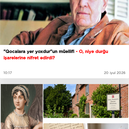
"Qocalara yer yoxdur"un müəllifi
- O, niyə durğu
işarələrinə nifrət edirdi?
10:17
20 iyul 2026