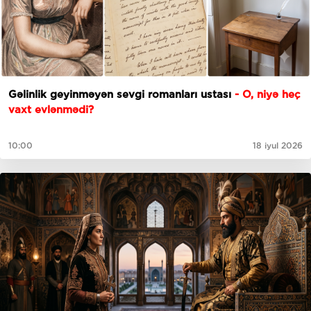
Gəlinlik geyinməyən sevgi romanları ustası
- O, niyə heç
vaxt evlənmədi?
10:00
18 iyul 2026