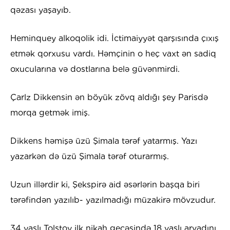
qəzası yaşayıb.
Heminquey alkoqolik idi. İctimaiyyət qarşısında çıxış
etmək qorxusu vardı. Həmçinin o heç vaxt ən sadiq
oxucularına və dostlarına belə güvənmirdi.
Çarlz Dikkensin ən böyük zövq aldığı şey Parisdə
morqa getmək imiş.
Dikkens həmişə üzü Şimala tərəf yatarmış. Yazı
yazarkən də üzü Şimala tərəf oturarmış.
Uzun illərdir ki, Şekspirə aid əsərlərin başqa biri
tərəfindən yazılıb- yazılmadığı müzakirə mövzudur.
34 yaşlı Tolstoy ilk nikah gecəsində 18 yaşlı arvadını