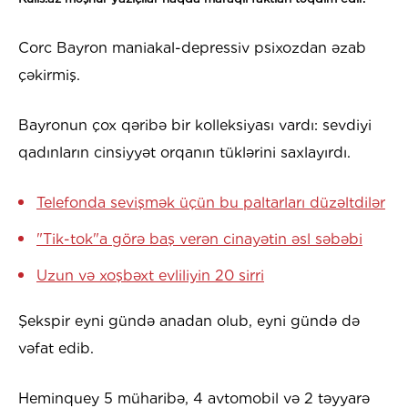
Corc Bayron maniakal-depressiv psixozdan əzab
çəkirmiş.
Bayronun çox qəribə bir kolleksiyası vardı: sevdiyi
qadınların cinsiyyət orqanın tüklərini saxlayırdı.
Telefonda sevişmək üçün bu paltarları düzəltdilər
"Tik-tok"a görə baş verən cinayətin əsl səbəbi
Uzun və xoşbəxt evliliyin 20 sirri
Şekspir eyni gündə anadan olub, eyni gündə də
vəfat edib.
Heminquey 5 müharibə, 4 avtomobil və 2 təyyarə