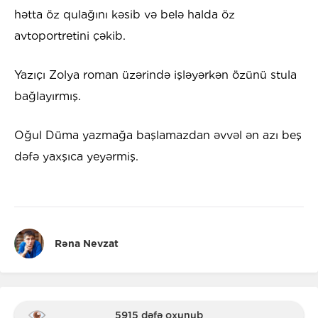
hətta öz qulağını kəsib və belə halda öz
avtoportretini çəkib.
Yazıçı Zolya roman üzərində işləyərkən özünü stula
bağlayırmış.
Oğul Düma yazmağa başlamazdan əvvəl ən azı beş
dəfə yaxşıca yeyərmiş.
Rəna Nevzat
5915 dəfə oxunub