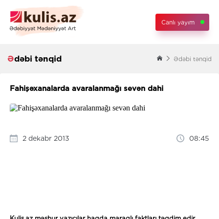
Canlı yayım
Ədəbi tənqid
Ədəbi tənqid
Fahişəxanalarda avaralanmağı sevən dahi
2 dekabr 2013
08:45
Kulis.az məşhur yazıçılar haqda maraqlı faktları təqdim edir.