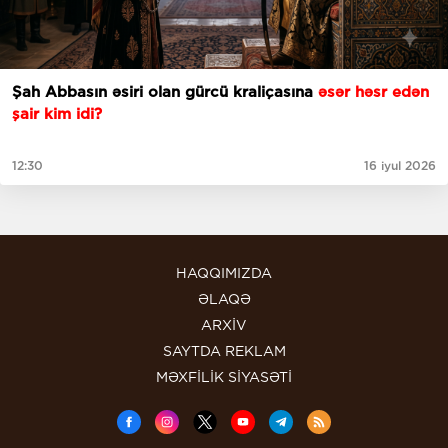
Şah Abbasın əsiri olan gürcü kraliçasına
əsər həsr edən
şair kim idi?
12:30
16 iyul 2026
HAQQIMIZDA
ƏLAQƏ
ARXİV
SAYTDA REKLAM
MƏXFİLİK SİYASƏTİ