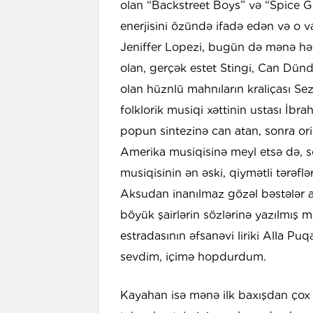
olan “Backstreet Boys” və “Spice Gi
enerjisini özündə ifadə edən və o v
Jeniffer Lopezi, bugün də mənə hə
olan, gerçək estet Stingi, Can Dünda
olan hüznlü mahnıların kraliçası S
folklorik musiqi xəttinin ustası İbra
popun sintezinə can atan, sonra ori
Amerika musiqisinə meyl etsə də, 
musiqisinin ən əski, qiymətli tərəfl
Aksudan inanılmaz gözəl bəstələr 
böyük şairlərin sözlərinə yazılmış m
estradasının əfsanəvi liriki Alla Pu
sevdim, içimə hopdurdum.
Kayahan isə mənə ilk baxışdan çox