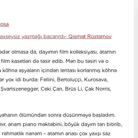
yosa
axseysiz yazmağı bacarırdı
- Qismət Rüstəmov
dər olmasa da, dayımın film kolleksiyası, atamın
ilm kasetləri də təsir edib. Mən bu təsiri və o
a köhnə əşyaların içindən lentası korlanmış köhnə
r yox idi burda: Fellini, Bertoluççi, Kurosava,
vartszenegger, Ceki Çan, Brüs Li, Çak Norris,
ayahanın ölümündən sonra düşünməyə başladım.
mır, anam piano məktəbini, böyük dayım tarı bitirib,
, rəhmətlik nənəm – atamın anası çox yaxşı saz