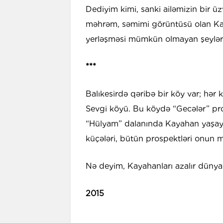
Dediyim kimi, sanki ailəmizin bir 
məhrəm, səmimi görüntüsü olan Kay
yerləşməsi mümkün olmayan şeyləri 
***
Balıkesirdə qəribə bir köy var; hər 
Sevgi köyü. Bu köydə “Gecələr” pros
“Hülyam” dalanında Kayahan yaşay
küçələri, bütün prospektləri onun ma
Nə deyim, Kayahanları azalır dünya
2015