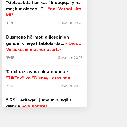
"Gələcəkdə hər kəs 15 dəqiqəliyinə
məşhur olacaq..."
- Endi Vorhol kim
idi?
16:30
6 avqust 2026
Düşmənə hörmət, aliləşdirilən
gündəlik həyat tablolarda...
-
Dieqo
Velaskesin məşhur əsərləri
15:45
6 avqust 2026
Tarixi razılaşma əldə olundu -
"TikTok" və "Disney” arasında
15:30
6 avqust 2026
“IRS-Heritage” jurnalının ingilis
dilində
yeni nömrəsi
15:15
6 avqust 2026