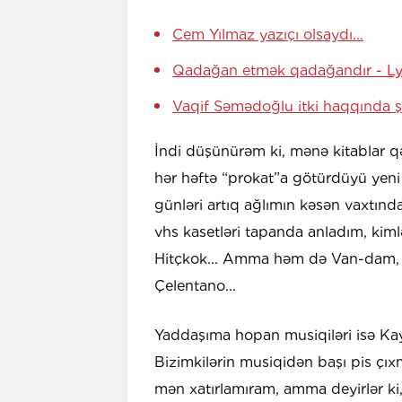
Cem Yılmaz yazıçı olsaydı...
Qadağan etmək qadağandır
- L
Vaqif Səmədoğlu itki haqqında ş
İndi düşünürəm ki, mənə kitablar qə
hər həftə “prokat”a götürdüyü yeni f
günləri artıq ağlımın kəsən vaxtınd
vhs kasetləri tapanda anladım, kimlə
Hitçkok... Amma həm də Van-dam, Ş
Çelentano...
Yaddaşıma hopan musiqiləri isə K
Bizimkilərin musiqidən başı pis çıx
mən xatırlamıram, amma deyirlər ki