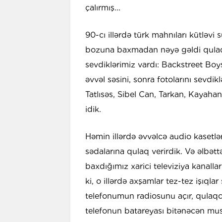
çalırmış...
90-cı illərdə türk mahnıları kütləv
bozuna baxmadan nəyə gəldi qulaq as
sevdiklərimiz vardı: Backstreet Boys
əvvəl səsini, sonra fotolarını sevdi
Tatlısəs, Sibel Can, Tarkan, Kayahan
idik.
Həmin illərdə əvvəlcə audio kasetl
sədalarına qulaq verirdik. Və əlbətt
baxdığımız xarici televiziya kanalla
ki, o illərdə axşamlar tez-tez işıql
telefonumun radiosunu açır, qulaqcı
telefonun batareyası bitənəcən musiq