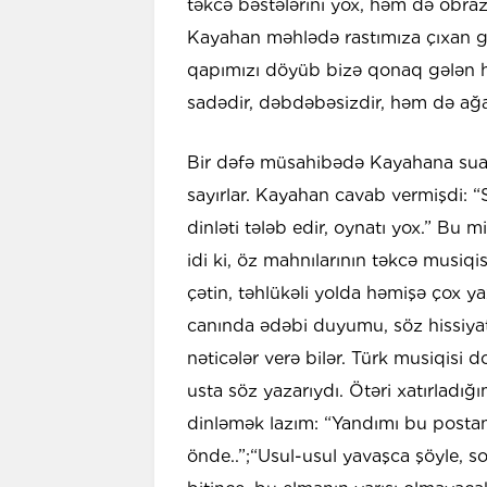
təkcə bəstələrini yox, həm də obra
Kayahan məhlədə rastımıza çıxan gü
qapımızı döyüb bizə qonaq gələn h
sadədir, dəbdəbəsizdir, həm də ağ
Bir dəfə müsahibədə Kayahana sual 
sayırlar. Kayahan cavab vermişdi: 
dinləti tələb edir, oynatı yox.” Bu
idi ki, öz mahnılarının təkcə musiqi
çətin, təhlükəli yolda həmişə çox yax
canında ədəbi duyumu, söz hissiya
nəticələr verə bilər. Türk musiqis
usta söz yazarıydı. Ötəri xatırladı
dinləmək lazım: “Yandımı bu postanele
önde..”;“Usul-usul yavaşca şöyle, so