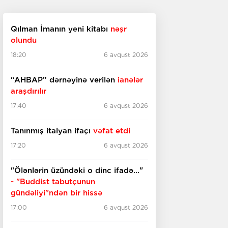
Qılman İmanın yeni kitabı
nəşr
olundu
18:20
6 avqust 2026
“AHBAP” dərnəyinə verilən
ianələr
araşdırılır
17:40
6 avqust 2026
Tanınmış italyan ifaçı
vəfat etdi
17:20
6 avqust 2026
"Ölənlərin üzündəki o dinc ifadə..."
- "Buddist tabutçunun
gündəliyi"ndən bir hissə
17:00
6 avqust 2026