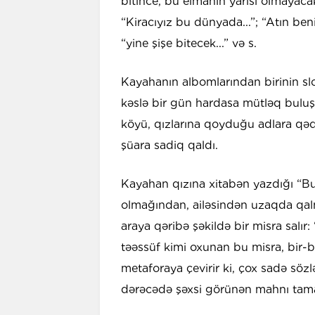
bitince, bu elmanın yarısı olmayacak
“Kiracıyız bu dünyada...”; “Atın beni 
“yine şişe bitecek...” və s.
Kayahanın albomlarından birinin sl
kəslə bir gün hardasa mütləq bulu
köyü, qızlarına qoyduğu adlara qədər
şüara sadiq qaldı.
Kayahan qızına xitabən yazdığı “
olmağından, ailəsindən uzaqda qal
araya qəribə şəkildə bir misra salı
təəssüf kimi oxunan bu misra, bir-b
metaforaya çevirir ki, çox sadə sözl
dərəcədə şəxsi görünən mahnı tam