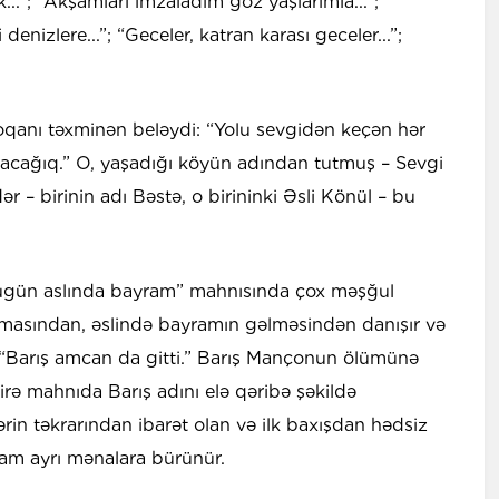
...”; “Akşamları imzaladım göz yaşlarımla...”;
denizlere...”; “Geceler, katran karası geceler...”;
oqanı təxminən beləydi: “Yolu sevgidən keçən hər
şacağıq.” O, yaşadığı köyün adından tutmuş – Sevgi
 – birinin adı Bəstə, o birininki Əsli Könül – bu
Bugün aslında bayram” mahnısında çox məşğul
masından, əslində bayramın gəlməsindən danışır və
r: “Barış amcan da gitti.” Barış Mançonun ölümünə
irə mahnıda Barış adını elə qəribə şəkildə
ərin təkrarından ibarət olan və ilk baxışdan hədsiz
am ayrı mənalara bürünür.