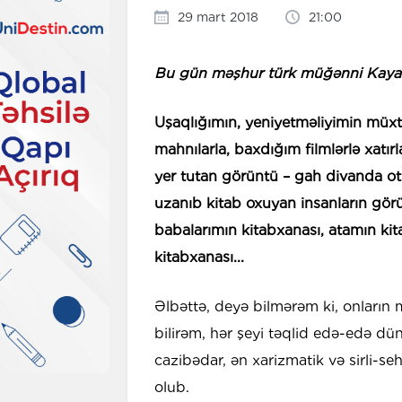
29 mart 2018
21:00
Bu gün məşhur türk müğənni Kay
Uşaqlığımın, yeniyetməliyimin müxtə
mahnılarla, baxdığım filmlərlə xa
yer tutan görüntü – gah divanda o
uzanıb kitab oxuyan insanların g
babalarımın kitabxanası, atamın kit
kitabxanası...
Əlbəttə, deyə bilmərəm ki, onların
bilirəm, hər şeyi təqlid edə-edə 
cazibədar, ən xarizmatik və sirli-s
olub.