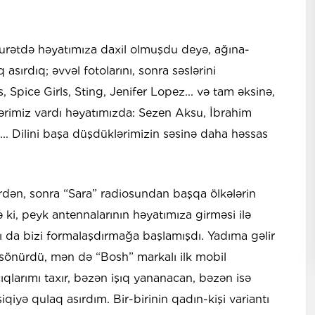
i surətdə həyatımıza daxil olmuşdu deyə, ağına-
ırdıq; əvvəl fotolarını, sonra səslərini
, Spice Girls, Sting, Jenifer Lopez... və tam əksinə,
klərimiz vardı həyatımızda: Sezen Aksu, İbrahim
... Dilini başa düşdüklərimizin səsinə daha həssas
ərdən, sonra “Sara” radiosundan başqa ölkələrin
ə ki, peyk antennalarının həyatımıza girməsi ilə
rı da bizi formalaşdırmağa başlamışdı. Yadıma gəlir
ar sönürdü, mən də “Bosh” markalı ilk mobil
qlarımı taxır, bəzən işıq yananacan, bəzən isə
iyə qulaq asırdım. Bir-birinin qadın-kişi variantı