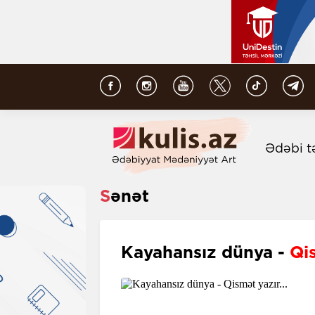
Ədəbi t
Sənət
Kayahansız dünya -
Qis