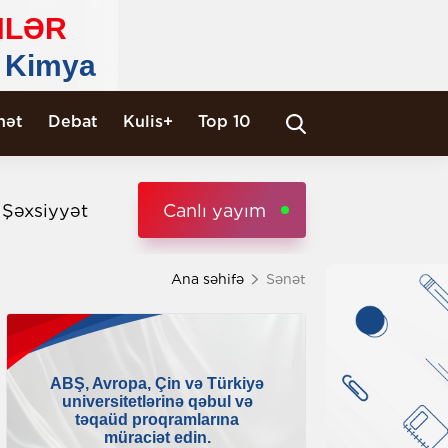
nət
Debat
Kulis+
Top 10
i Şəxsiyyət
Canlı yayım
Ana səhifə
Sənət