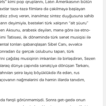
rls” kimi pop qruplarını, Latın Amerikasının bütün
axtlar təzə-təzə filmlərə də çəkilməyə başlayan
dsiz zövq verən, inanılmaz sintez duyğusuna sahib
rın deyimiylə, bəstələri türk xalqının “alt şüuru”
ezen Aksunu, arabesk deyilən, mənə görə isə etno-
himi Tatlısəsi, ilk dönəmində türk sənət musiqisi ilə
ental tonları qabarıqlaşan Sibel Canı, əvvəlcə
sonradan öz gerçək üslubunu tapan, türk
ərini çağdaş musiqinin imkanları ilə birləşdirən, Sezen
alaraq dünya çapında sənətçiyə dönüşən Tarkanı,
ahnıları şeirə layiq böyüklükdə ifa edən, rus
qaçovanın nəğmələrini də həmin illərdə tanıdım,
 da fərqli görünməmişdi. Sonra get-gedə onun