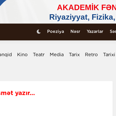
Poeziya
Nəsr
Yazarlar
Sə
ənqid
Kino
Teatr
Media
Tarix
Retro
Tarix
mət yazır...