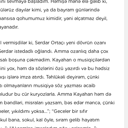
zını sevməyə başladım. Həmişə mənə elə gəlib ki,
lərüz dayılar kimi, ya da bayram günlərində
ansısa qohumumuz kimidir, yəni əlçatmaz deyil,
ayanadır.
vermişdilər ki, Serdar Ortaçı yeni dövrün ozanı
“Serdar istedadlı oğlandı. Amma ozanlıq daha çox
 misalı boşuna çəkmədim. Kayahan o musiqiçilərdən
sini yox, həm də sözlərini özü yazırdı və bu hədsiz
şı işlərə imza atırdı. Təhlükəli deyirəm, çünki
tı olmayanların musiqiyə söz yazması əcaib
i doludur bu cür kuryozlarla. Amma Kayahan həm də
ğım bəndləri, misraları yazsam, bəs edər məncə, çünki
r, yıkıldımı yoksa...”; “Geceler bir sıfır
kul bana, sokul, kal öyle, sıram gelib hayatım