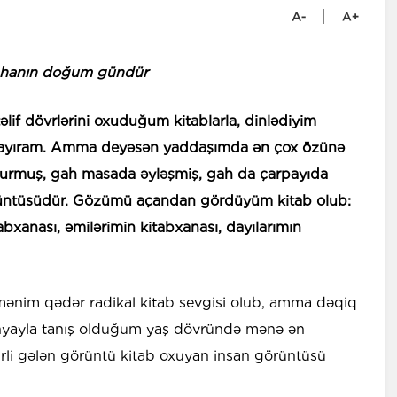
ahanın doğum gündür
lif dövrlərini oxuduğum kitablarla, dinlədiyim
tırlayıram. Amma deyəsən yaddaşımda ən çox özünə
turmuş, gah masada əyləşmiş, gah da çarpayıda
örüntüsüdür. Gözümü açandan gördüyüm kitab olub:
abxanası, əmilərimin kitabxanası, dayılarımın
 mənim qədər radikal kitab sevgisi olub, amma dəqiq
dünyayla tanış olduğum yaş dövründə mənə ən
ehrli gələn görüntü kitab oxuyan insan görüntüsü