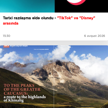
Tarixi razılaşma əldə olundu -
"TikTok" və "Disney”
arasında
15:30
6 avqust 2026