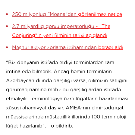
250 milyonluq "Moana"dan
gözlənilməz nəticə
2.7 milyardlıq qorxu imperatorluğu
- "The
Conjuring"in yeni filminin tarixi açıqlandı
Məşhur aktyor zorlama ittihamından
bəraət aldı
“Biz dünyanın istifadə etdiyi terminlərdən tam
imtina edə bilmərik. Ancaq həmin terminlərin
Azərbaycan dilində qarşılığı varsa, dilimizin saflığını
qorumaq naminə məhz bu qarşılıqlardan istifadə
etməliyik. Terminologiya üzrə lüğətlərin hazırlanması
xüsusi əhəmiyyət daşıyır. AMEA-nın elmi-tədqiqat
müəssisələrində müstəqillik illərində 100 terminoloji
lüğət hazırlanıb”, - o bildirib.