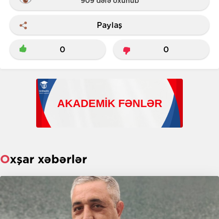
909 dəfə oxunub
Paylaş
0
0
Oxşar xəbərlər