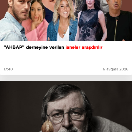
“AHBAP” dərnəyinə verilən
ianələr araşdırılır
17:40
6 avqust 2026