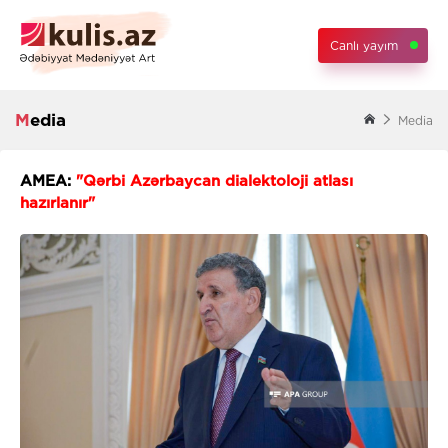
Canlı yayım
Media
Media
AMEA:
"Qərbi Azərbaycan dialektoloji atlası
hazırlanır"