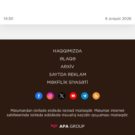
14:30
6 avqust 2026
HAQQIMIZDA
ƏLAQƏ
ARXİV
SAYTDA REKLAM
MƏXFİLİK SİYASƏTİ
Məlumatdan istifadə etdikdə istinad mütləqdir. Məlumat internet
səhifələrində istifadə edildikdə müvafiq keçidin qoyulması mütləqdir.