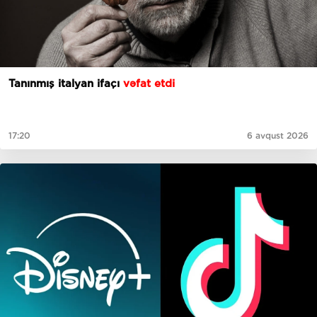
Tanınmış italyan ifaçı
vəfat etdi
17:20
6 avqust 2026