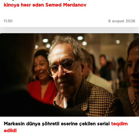
kinoya həsr edən Səməd Mərdanov
11:50
6 avqust 2026
Markesin dünya şöhrətli əsərinə çəkilən serial
təqdim
edildi