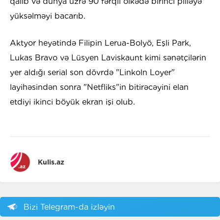
qalıb və dünya üzrə 90 fərqli ölkədə birinci pilləyə
yüksəlməyi bacarıb.
​Aktyor heyətində Filipin Lerua-Bolyö, Eşli Park,
Lukas Bravo və Lüsyen Laviskaunt kimi sənətçilərin
yer aldığı serial son dövrdə "Linkoln Loyer"
layihəsindən sonra "Netfliks"in bitirəcəyini elan
etdiyi ikinci böyük ekran işi olub.
Kulis.az
Bizi Telegram-da izləyin