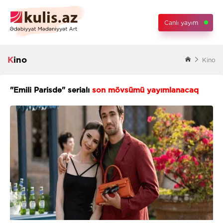
Canlı yayım
Kino
Kino
"Emili Parisdə" serialı
son mövsümü yayımlanacaq