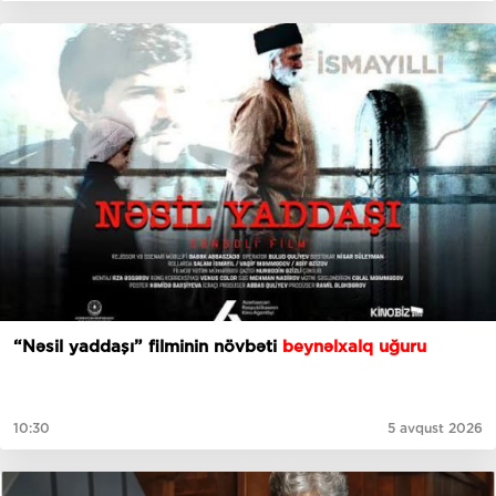
“Nəsil yaddaşı” filminin növbəti
beynəlxalq uğuru
10:30
5 avqust 2026