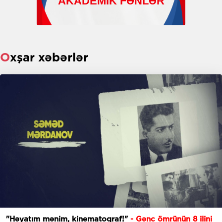
Oxşar xəbərlər
"Həyatım mənim, kinematoqraf!"
- Gənc ömrünün 8 ilini