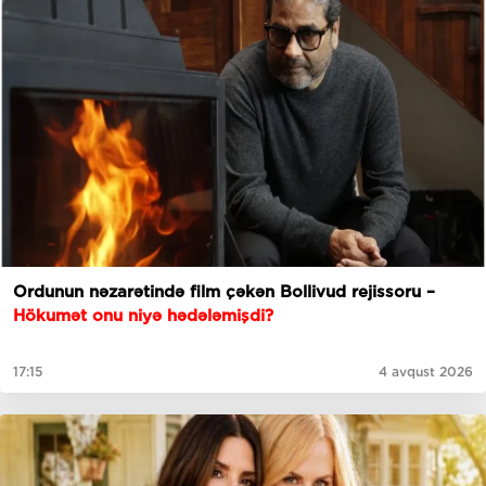
Ordunun nəzarətində film çəkən Bollivud rejissoru –
Hökumət onu niyə hədələmişdi?
17:15
4 avqust 2026