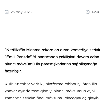
23 may 2026
13:36
​"Netfliks"in izlənmə rekordları qıran komediya serialı
"Emili Parisdə" Yunanıstanda çəkilişləri davam edən
altıncı mövsümü ilə pərəstişkarlarına sağollaşmağa
hazırlaşır.
Kulis.az xəbər verir ki, platforma rəhbərliyi ötən ilin
yanvar ayında təsdiqlədiyi altıncı mövsümün eyni
zamanda serialın final mövsümü olacağını açıqlayıb.