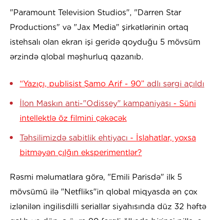
"Paramount Television Studios", "Darren Star
Productions" və "Jax Media" şirkətlərinin ortaq
istehsalı olan ekran işi geridə qoyduğu 5 mövsüm
ərzində qlobal məşhurluq qazanıb.
“Yazıçı, publisist Şamo Arif - 90”
adlı sərgi açıldı
İlon Maskın anti-"Odissey" kampaniyası
- Süni
intellektlə öz filmini çəkəcək
Təhsilimizdə sabitlik ehtiyacı
- İslahatlar, yoxsa
bitməyən çılğın eksperimentlər?
Rəsmi məlumatlara görə, "Emili Parisdə" ilk 5
mövsümü ilə "Netfliks"in qlobal miqyasda ən çox
izlənilən ingilisdilli seriallar siyahısında düz 32 həftə