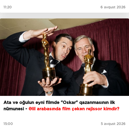
11:20
6 avqust 2026
Ata və oğulun eyni filmdə "Oskar" qazanmasının ilk
nümunəsi -
Əlil arabasında film çəkən rejissor kimdir?
15:00
5 avqust 2026