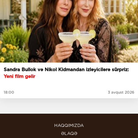
Sandra Bullok və Nikol Kidmandan izləyicilərə sürpriz:
Yeni film gəlir
18:00
3 avqust 2026
HAQQIMIZDA
ƏLAQƏ