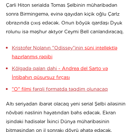
Çarli Hiton serialda Tomas Şelbinin müharibədən
sonra Birmingemə, evinə qayıdan kiçik oğlu Çarlz
obrazında çıxış edəcək. Onun böyük qardaşı Dyuk
rolunu isə məşhur aktyor Ceymi Bell canlandıracaq.
Kristofer Nolanın "Odissey"inin
süni intellektlə
hazırlanmış rəqibi
Kölgədə qalan dahi
- Andrea del Sarto və
İntibahın qüsursuz fırçası
"O" filmi
fərqli formatda təqdim olunacaq
Altı seriyadan ibarət olacaq yeni serial Şelbi ailəsinin
növbəti nəslinin həyatından bəhs edəcək. Ekran
işindəki hadisələr İkinci Dünya müharibəsinin
bitməsindən on il sonrakı dövrü əhatə edəcək.