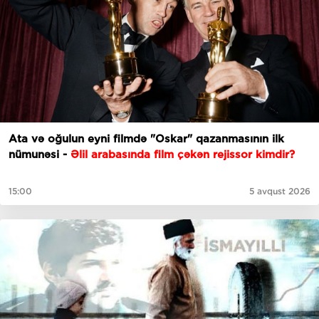
Ata və oğulun eyni filmdə "Oskar" qazanmasının ilk
nümunəsi -
Əlil arabasında film çəkən rejissor kimdir?
15:00
5 avqust 2026