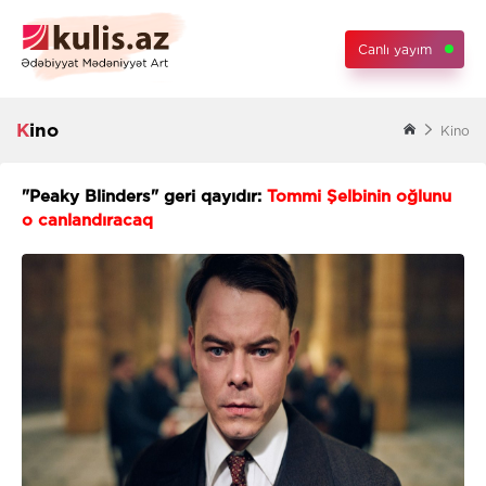
Canlı yayım
Kino
Kino
"Peaky Blinders" geri qayıdır:
Tommi Şelbinin oğlunu
o canlandıracaq