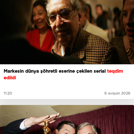
Markesin dünya şöhrətli əsərinə çəkilən serial
təqdim
edildi
11:20
6 avqust 2026