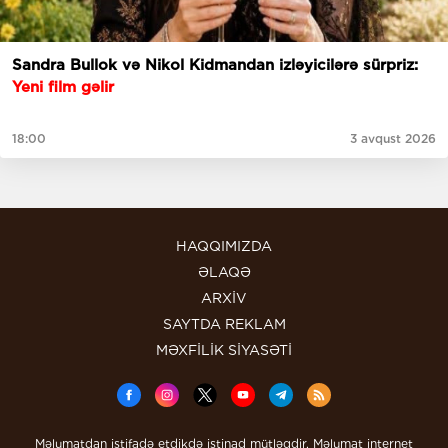
Sandra Bullok və Nikol Kidmandan izləyicilərə sürpriz:
Yeni film gəlir
18:00
3 avqust 2026
HAQQIMIZDA
ƏLAQƏ
ARXİV
SAYTDA REKLAM
MƏXFİLİK SİYASƏTİ
Məlumatdan istifadə etdikdə istinad mütləqdir. Məlumat internet