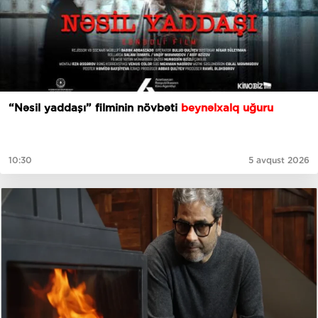
“Nəsil yaddaşı” filminin növbəti
beynəlxalq uğuru
10:30
5 avqust 2026