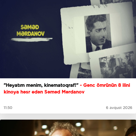
"Həyatım mənim, kinematoqraf!"
- Gənc ömrünün 8 ilini
kinoya həsr edən Səməd Mərdanov
11:50
6 avqust 2026