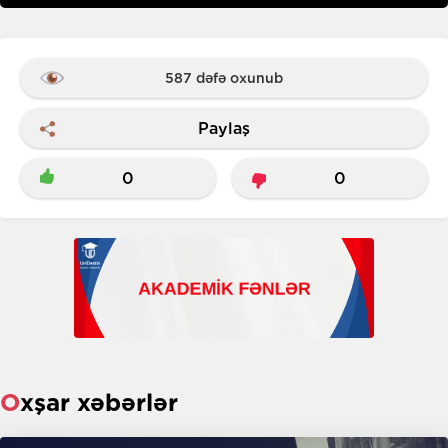
587 dəfə oxunub
Paylaş
0
0
Oxşar xəbərlər