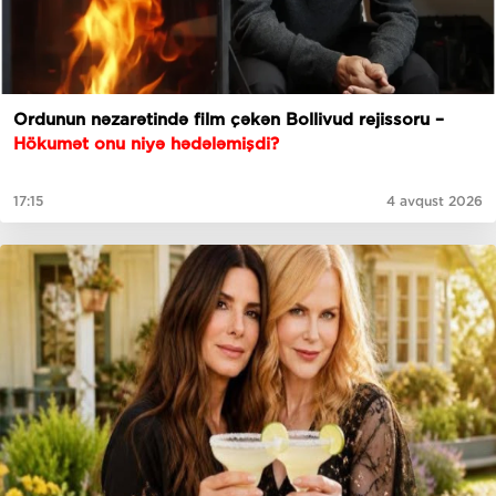
Ordunun nəzarətində film çəkən Bollivud rejissoru –
Hökumət onu niyə hədələmişdi?
17:15
4 avqust 2026