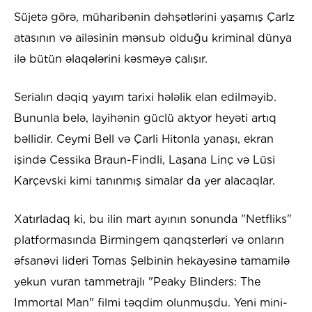
Süjetə görə, müharibənin dəhşətlərini yaşamış Çarlz
atasının və ailəsinin mənsub olduğu kriminal dünya
ilə bütün əlaqələrini kəsməyə çalışır.
Serialın dəqiq yayım tarixi hələlik elan edilməyib.
Bununla belə, layihənin güclü aktyor heyəti artıq
bəllidir. Ceymi Bell və Çarli Hitonla yanaşı, ekran
işində Cessika Braun-Findli, Laşana Linç və Lüsi
Karçevski kimi tanınmış simalar da yer alacaqlar.
Xatırladaq ki, bu ilin mart ayının sonunda "Netfliks"
platformasında Birmingem qanqsterləri və onların
əfsanəvi lideri Tomas Şelbinin hekayəsinə tamamilə
yekun vuran tammetrajlı "Peaky Blinders: The
Immortal Man" filmi təqdim olunmuşdu. Yeni mini-