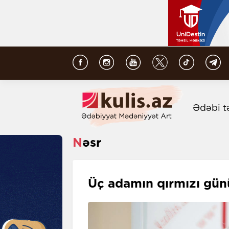
Ədəbi t
Nəsr
Üç adamın qırmızı gü