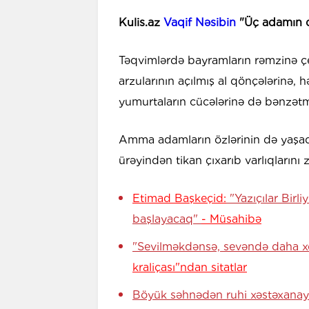
Kulis.az
Vaqif Nəsibin
"Üç adamın q
Təqvimlərdə bayramların rəmzinə çevr
arzularının açılmış al qönçələrinə
yumurtaların cücələrinə də bənzətm
Amma adamların özlərinin də yaşadıq
ürəyindən tikan çıxarıb varlıqlarını z
Etimad Başkeçid:
"Yazıçılar Birl
başlayacaq"
- Müsahibə
"Sevilməkdənsə, sevəndə daha xo
kraliçası"ndan sitatlar
Böyük səhnədən ruhi xəstəxana