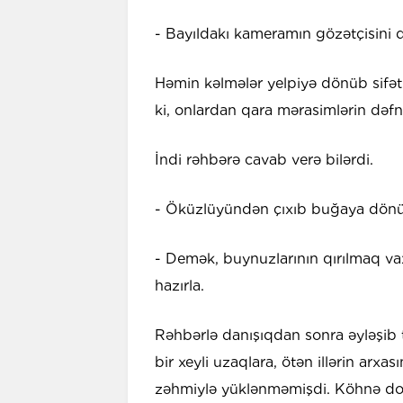
- Bayıldakı kameramın gözətçisini 
Həmin kəlmələr yelpiyə dönüb sifə
ki, onlardan qara mərasimlərin dəf
İndi rəhbərə cavab verə bilərdi.
- Öküzlüyündən çıxıb buğaya dön
- Demək, buynuzlarının qırılmaq va
hazırla.
Rəhbərlə danışıqdan sonra əyləşib
bir xeyli uzaqlara, ötən illərin arx
zəhmiylə yüklənməmişdi. Köhnə dost-t