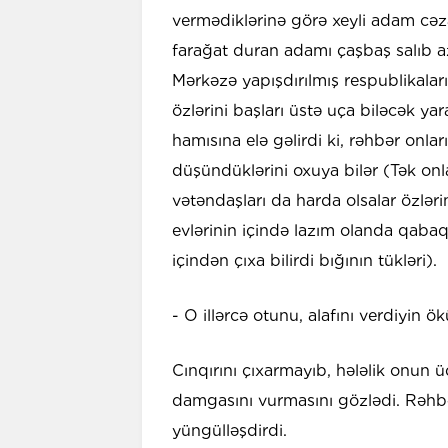
vermədiklərinə görə xeyli adam cəza
farağat duran adamı çaşbaş salıb 
Mərkəzə yapışdırılmış respublikalar
özlərini başları üstə uça biləcək y
hamısına elə gəlirdi ki, rəhbər onla
düşündüklərini oxuya bilər (Tək on
vətəndaşları da harda olsalar özləri
evlərinin içində lazım olanda qaba
içindən çıxa bilirdi bığının tükləri).
- O illərcə otunu, alafını verdiyin 
Cınqırını çıxarmayıb, hələlik onun
damgasını vurmasını gözlədi. Rəhb
yüngülləşdirdi.