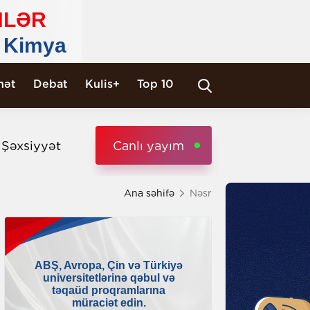
nət
Debat
Kulis+
Top 10
i Şəxsiyyət
Canlı yayım
Ana səhifə
Nəsr