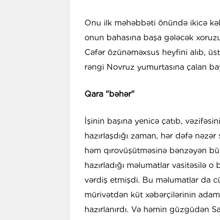
Onu ilk məhəbbəti önündə ikicə kə
onun bahasına başa gələcək xoruzu
Cəfər özünəməxsus heyfini alıb, ü
rəngi Novruz yumurtasına çalan b
Qara "bəhər"
İşinin başına yenicə çatıb, vəzif
hazırlaşdığı zaman, hər dəfə nəzə
həm qırovüşütməsinə bənzəyən bürkü
hazırladığı məlumatlar vasitəsilə
vərdiş etmişdi. Bu məlumatlar da c
mürivətdən küt xəbərçilərinin adaml
hazırlanırdı. Və həmin güzgüdən S