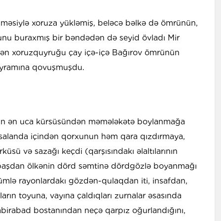
lməsiylə xoruza yükləmiş, beləcə bəlkə də ömrünün,
nu buraxmış bir bəndədən də seyid övladı Mir
stən xoruzquyruğu çay içə-içə Bağırov ömrünün
ayramına qovuşmuşdu.
əsinin ən uca kürsüsündən məmələkətə boylanmağa
r salanda içindən qorxunun həm qara qızdırmaya,
sü və sazağı keçdi (qarşısındakı əlaltılarının
 o başdan ölkənin dörd səmtinə dördgözlə boyanmağı
ümlə rayonlardakı gözdən-qulaqdan iti, insafdan,
arın toyuna, vayına çaldıqları zurnalar əsasında
abirabad bostanından neçə qarpız oğurlandığını,