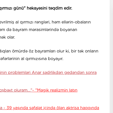
ırmızı günü" hekayəsini təqdim edir.
ilmiş al qırmızı rəngləri, həm ellərin-obaların
, həm də bayram mərasimlərində boyanan
ək olar.
ları ömürdə öz bayramları olur ki, bir tək onların
əfərlərinin al qırmızısına boyayır.
iyinin problemləri Anar sədrlikdən gedəndən sonra
şbəxt oluram..."
- "Magik realizmin latın
ya
- 39 yaşında səfalət içində ölən aktrisa haqqında