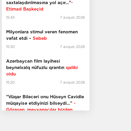
saxtalaşdırılmasına yol açır..."
-
Etimad Başkeçid
15:45
7 avqust 2026
Milyonlara stimul verən fenomen
vəfat etdi –
Səbəb
15:30
7 avqust 2026
Azərbaycan film layihəsi
beynəlxalq nüfuzlu qrantın
qalibi
oldu
15:20
7 avqust 2026
"Vüqar Biləcəri onu Hüseyn Cavidlə
müqayisə etdiyinizi bilsəydi..."
-
Görəsən, meyxanaçılar bizdən
inciməz ki?
15:00
7 avqust 2026