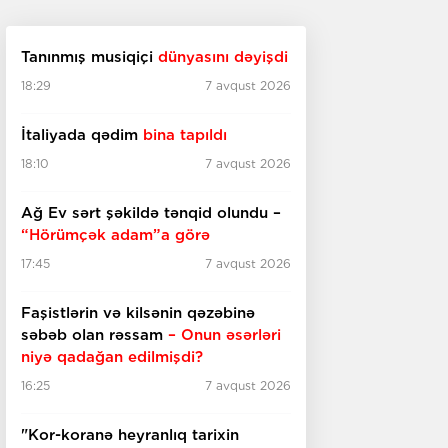
Tanınmış musiqiçi
dünyasını dəyişdi
18:29
7 avqust 2026
İtaliyada qədim
bina tapıldı
18:10
7 avqust 2026
Ağ Ev sərt şəkildə tənqid olundu –
“Hörümçək adam”a görə
17:45
7 avqust 2026
Faşistlərin və kilsənin qəzəbinə
səbəb olan rəssam
– Onun əsərləri
niyə qadağan edilmişdi?
16:25
7 avqust 2026
"Kor-koranə heyranlıq tarixin