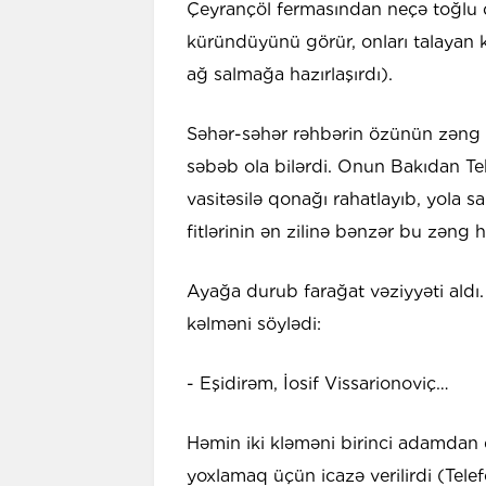
Çeyrançöl fermasından neçə toğlu ç
küründüyünü görür, onları talayan ka
ağ salmağa hazırlaşırdı).
Səhər-səhər rəhbərin özünün zəng e
səbəb ola bilərdi. Onun Bakıdan Te
vasitəsilə qonağı rahatlayıb, yola
fitlərinin ən zilinə bənzər bu zəng 
Ayağa durub farağat vəziyyəti aldı. B
kəlməni söylədi:
- Eşidirəm, İosif Vissarionoviç…
Həmin iki kləməni birinci adamdan
yoxlamaq üçün icazə verilirdi (Tel