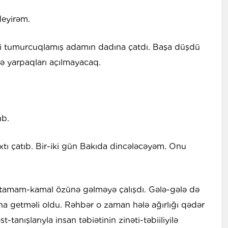
deyirəm.
ti tumurcuqlamış adamın dadına çatdı. Başa düşdü
nə yarpaqları açılmayacaq.
üb.
xtı çatıb. Bir-iki gün Bakıda dincələcəyəm. Onu
 tamam-kamal özünə gəlməyə çalışdı. Gələ-gələ də
asına getməli oldu. Rəhbər o zaman hələ ağırlığı qədər
anışlarıyla insan təbiətinin zinəti-təbiiliyilə