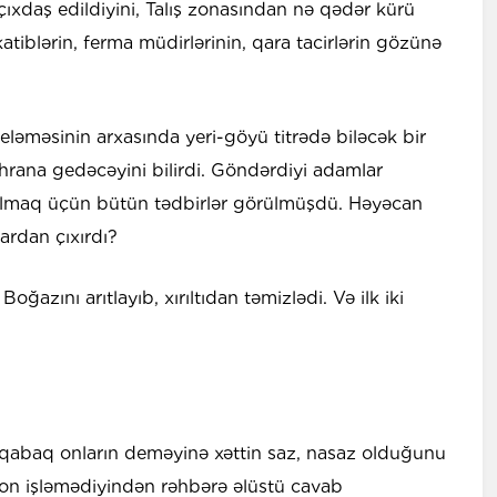
ıxdaş edildiyini, Talış zonasından nə qədər kürü
tiblərin, ferma müdirlərinin, qara tacirlərin gözünə
ləməsinin arxasında yeri-göyü titrədə biləcək bir
hrana gedəcəyini bilirdi. Göndərdiyi adamlar
 salmaq üçün bütün tədbirlər görülmüşdü. Həyəcan
hardan çıxırdı?
oğazını arıtlayıb, xırıltıdan təmizlədi. Və ilk iki
 qabaq onların deməyinə xəttin saz, nasaz olduğunu
efon işləmədiyindən rəhbərə əlüstü cavab