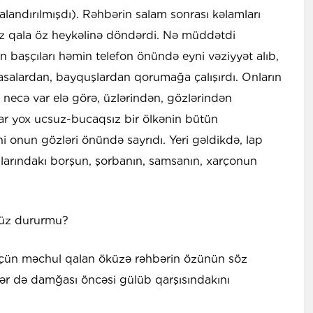
landırılmışdı). Rəhbərin salam sonrası kəlamları
az qala öz heykəlinə döndərdi. Nə müddətdi
ın başçıları həmin telefon önündə eyni vəziyyət alıb,
arasalardan, bayquşlardan qorumağa çalışırdı. Onların
rı necə var elə görə, üzlərindən, gözlərindən
lar yox ucsuz-bucaqsız bir ölkənin bütün
ni onun gözləri önündə sayrıdı. Yeri gəldikdə, lap
qlarındakı borşun, şorbanın, samsanın, xarçonun
öküz dururmu?
 üçün məchul qalan öküzə rəhbərin özünün söz
ər də damğası öncəsi gülüb qarşısındakını