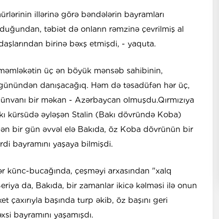
ürlərinin illərinə görə bəndələrin bayramları
duğundan, təbiət də onların rəmzinə çevrilmiş al
 daşlarından birinə bəxş etmişdi, - yaquta.
r məmləkətin üç ən böyük mənsəb sahibinin,
ı günündən danışacağıq. Həm də təsadüfən hər üç,
 ünvanı bir məkan - Azərbaycan olmuşdu.Qırmızıya
kı kürsüdə əyləşən Stalin (Bakı dövründə Koba)
ən bir gün əvvəl elə Bakıda, öz Koba dövrünün bir
rdi bayramını yaşaya bilmişdi.
r künc-bucağında, çeşməyi arxasından "xalq
eriya da, Bakıda, bir zamanlar ikicə kəlməsi ilə onun
t çaxırıyla başında turp əkib, öz başını geri
xsi bayramını yaşamışdı.