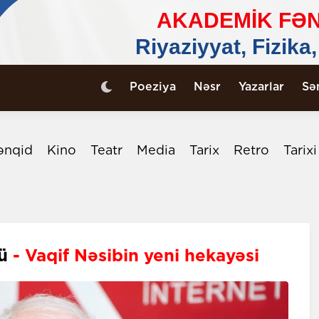
Poeziya
Nəsr
Yazarlar
Sə
ənqid
Kino
Teatr
Media
Tarix
Retro
Tarix
nü
- Vaqif Nəsibin yeni hekayəsi