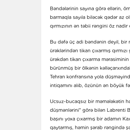
Bəndələrinin sayına görə ellərin, öm
barmaqla sayıla biləcək qədər az ol
qırmızının ən təbii rəngini öz nadir
Bu dəfə üç adi bəndənin deyil, bi
ürəklərindən tikan çıxarmış qırmız
ürəkdən tikan çıxarma mərasiminin
bürünmüş bir ölkənin kəlləçarxında
Tehran konfransına yola düşməyind
intiqamını alıb, özünün ən böyük fə
Ucsuz-bucaqsız bir məmələkətin hə
düşmənlərini" görə bilən Labrenti B
başını yoxa çıxarmış bir adamın Kaxe
qaytarmış, həmin şərab rəngində şə