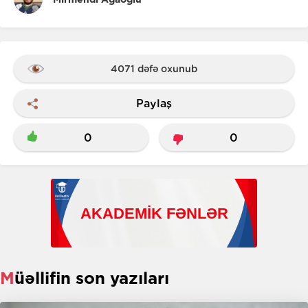
4071 dəfə oxunub
Paylaş
0
0
Müəllifin son yazıları