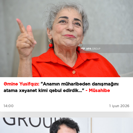
Əminə Yusifqızı:
"Anamın müharibədən danışmağını
atama xəyanət kimi qəbul edirdik..."
- Müsahibə
14:00
1 iyun 2026