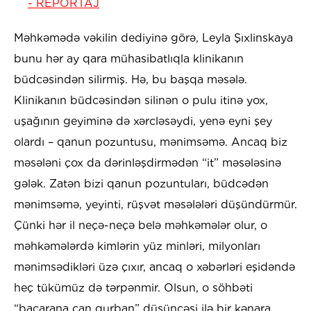
- REPORTAJ
Məhkəmədə vəkilin dediyinə görə, Leyla Şıxlinskaya
bunu hər ay qara mühasibatlıqla klinikanın
büdcəsindən silirmiş. Hə, bu başqa məsələ.
Klinikanın büdcəsindən silinən o pulu itinə yox,
uşağının geyiminə də xərcləsəydi, yenə eyni şey
olardı – qanun pozuntusu, mənimsəmə. Ancaq biz
məsələni çox da dərinləşdirmədən “it” məsələsinə
gələk. Zatən bizi qanun pozuntuları, büdcədən
mənimsəmə, yeyinti, rüşvət məsələləri düşündürmür.
Çünki hər il neçə-neçə belə məhkəmələr olur, o
məhkəmələrdə kimlərin yüz minləri, milyonları
mənimsədikləri üzə çıxır, ancaq o xəbərləri eşidəndə
heç tükümüz də tərpənmir. Olsun, o söhbəti
“bacarana can qurban” düşüncəsi ilə bir kənara