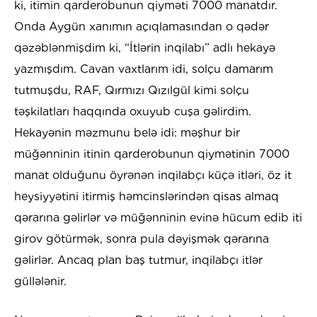
ki, itimin qarderobunun qiyməti 7000 manatdır.
Onda Aygün xanımın açıqlamasından o qədər
qəzəblənmişdim ki, “İtlərin inqilabı” adlı hekayə
yazmışdım. Cavan vaxtlarım idi, solçu damarım
tutmuşdu, RAF, Qırmızı Qızılgül kimi solçu
təşkilatları haqqında oxuyub cuşa gəlirdim.
Hekayənin məzmunu belə idi: məşhur bir
müğənninin itinin qarderobunun qiymətinin 7000
manat olduğunu öyrənən inqilabçı küçə itləri, öz it
heysiyyətini itirmiş həmcinslərindən qisas almaq
qərarına gəlirlər və müğənninin evinə hücum edib iti
girov götürmək, sonra pula dəyişmək qərarına
gəlirlər. Ancaq plan baş tutmur, inqilabçı itlər
güllələnir.