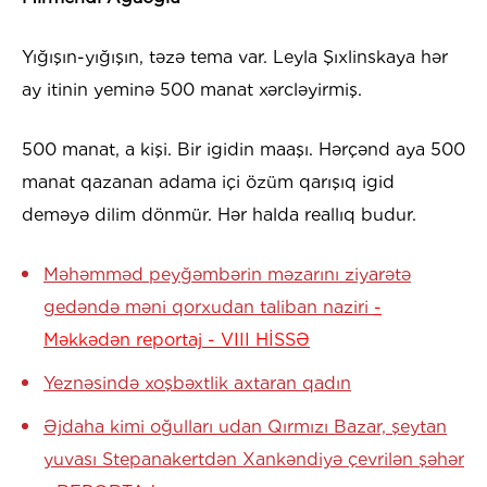
Yığışın-yığışın, təzə tema var. Leyla Şıxlinskaya hər
ay itinin yeminə 500 manat xərcləyirmiş.
500 manat, a kişi. Bir igidin maaşı. Hərçənd aya 500
manat qazanan adama içi özüm qarışıq igid
deməyə dilim dönmür. Hər halda reallıq budur.
Məhəmməd peyğəmbərin məzarını ziyarətə
gedəndə məni qorxudan taliban naziri
-
Məkkədən reportaj - VIII HİSSƏ
Yeznəsində xoşbəxtlik axtaran qadın
Əjdaha kimi oğulları udan Qırmızı Bazar, şeytan
yuvası Stepanakertdən Xankəndiyə çevrilən şəhər