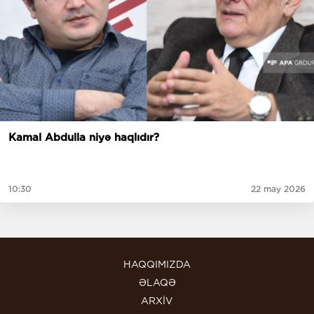
Kamal Abdulla niyə haqlıdır?
10:30
22 may 2026
HAQQIMIZDA
ƏLAQƏ
ARXİV