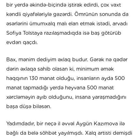
bir yerdə əkində-biçində iştirak edirdi, çox vaxt
kəndli qiyafələriylə gəzərdi. Ömrünün sonunda da
əsərlərini ümumxalq malı elan etmək istədi, arvadı
Sofiya Tolstaya razılaşmadıqda isə baş götürüb
evdən qaçdı.
Bax, mənim dediyim əxlaq budur. Gərək nə qədər
dərin əxlaqa sahib olasan ki, minimum əmək
haqqının 130 manat olduğu, insanların ayda 500
manat tapmadığı yerdə heyvana 500 manat
xərcləməyin ayıb olduğunu, insana yaraşmadığını
başa düşə biləsən.
Yadımdadır, bir neçə il əvvəl Aygün Kazımova ilə
bağlı da belə söhbət yayılmışdı. Xalq artisti demişdi