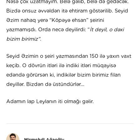
Nəsə çox uzatmayım. Belə gəlib, belə də gedəcək.
Bizdə onsuz əvvəldən itə ehtiram göstərilib. Seyid
Əzim nahaq yerə “Köpəyə ehsan” şeirini
yazmamışdı. Orda necə deyilirdi: “
İt deyil, o dəxi
bizim birimiz”.
Seyid Əzimin o şeiri yazmasından 150 ilə yaxın vaxt
keçib. O dövrün itləri ilə indiki itləri müqayisə
edəndə görürsən ki, indikilər bizim birimiz filan
deyillər. Bizdən də üstündürlər...
Adamın lap Leylanın iti olmağı gəlir.
Mirmehdi Ağaoğlu