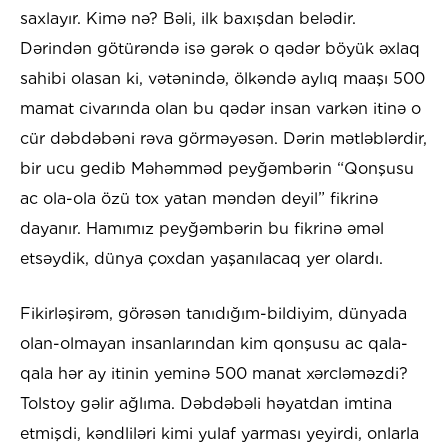
saxlayır. Kimə nə? Bəli, ilk baxışdan belədir.
Dərindən götürəndə isə gərək o qədər böyük əxlaq
sahibi olasan ki, vətənində, ölkəndə aylıq maaşı 500
mamat civarında olan bu qədər insan varkən itinə o
cür dəbdəbəni rəva görməyəsən. Dərin mətləblərdir,
bir ucu gedib Məhəmməd peyğəmbərin “Qonşusu
ac ola-ola özü tox yatan məndən deyil” fikrinə
dayanır. Hamımız peyğəmbərin bu fikrinə əməl
etsəydik, dünya çoxdan yaşanılacaq yer olardı.
Fikirləşirəm, görəsən tanıdığım-bildiyim, dünyada
olan-olmayan insanlarından kim qonşusu ac qala-
qala hər ay itinin yeminə 500 manat xərcləməzdi?
Tolstoy gəlir ağlıma. Dəbdəbəli həyatdan imtina
etmişdi, kəndliləri kimi yulaf yarması yeyirdi, onlarla