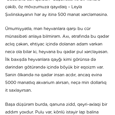
çəkib, öz mövzumuza qayıdaq – Leyla
Şıxlinskayanın hər ay itinə 500 manat xərcləməsinə.
Ümumiyyətlə, mən heyvanlara qarşı bu cür
münasibəti anlaya bilmirəm. Axı, ətrafında bu qədər
aclıq çəkən, ehtiyac içində dolanan adam varkən
necə ola bilər ki, heyvana bu qədər pul xərcləyəsən.
İlk baxışda heyvanlara qayğı kimi görünsə də
dərindən götürəndə içində böyük bir eqoizm var.
Sənin ölkəndə nə qədər insan acdır, ancaq evinə
5000 manatlıq akvarium alırsan, neçə min dollarlıq
it saxlayırsan.
Başa düşürəm burda, qanuna zidd, qeyri-əxlaqi bir
addım yoxdur. Pulu var, könlü istəyir lap balina