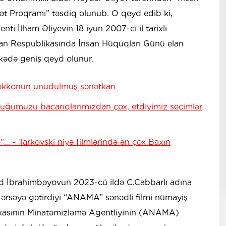
ət Proqramı” təsdiq olunub. O qeyd edib ki,
ti İlham Əliyevin 18 iyun 2007-ci il tarixli
can Respublikasında İnsan Hüquqları Günü elan
lkədə geniş qeyd olunur.
okkonun unudulmuş sənətkarı
uğumuzu bacarıqlarımızdan çox, etdiyimiz seçimlər
"...
- Tarkovski niyə filmlərində ən çox Baxın
ad İbrahimbəyovun 2023-cü ildə C.Cabbarlı adına
ərsəyə gətirdiyi “ANAMA” sənədli filmi nümayiş
kasının Minatəmizləmə Agentliyinin (ANAMA)