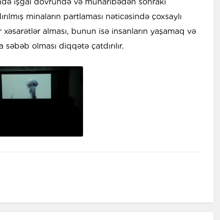
rində işğal dövründə və müharibədən sonrakı
ılmış minaların partlaması nəticəsində çoxsaylı
ğır xəsarətlər alması, bunun isə insanların yaşamaq və
səbəb olması diqqətə çatdırılır.