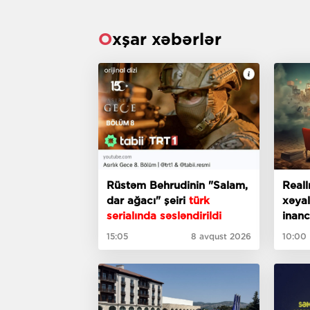
Oxşar xəbərlər
Rüstəm Behrudinin "Salam,
Reall
dar ağacı" şeiri
türk
xəyall
serialında səsləndirildi
inanc
olduğ
15:05
8 avqust 2026
10:00
göstə