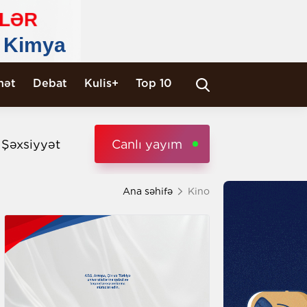
nət
Debat
Kulis+
Top 10
i Şəxsiyyət
Canlı yayım
Ana səhifə
Kino