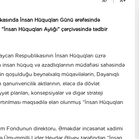
kasında İnsan Hüquqları Günü ərəfəsində
İnsan Hüquqları Aylığı” çərçivəsində tədbir
rbaycan Respublikasının İnsan Hüquqları üzrə
insan hüquq və azadlıqlarının müdafiəsi sahəsində
izin qoşulduğu beynəlxalq müqavilələrin, Dayanıqlı
qanunvericilik aktlarının, eləcə də dövlət
iyyət planları, konsepsiyalar və digər strateji
 artırılması məqsədilə elan olunmuş “İnsan Hüquqları
 Film Fondunun direktoru, Əməkdar incəsənət xadimi
ildə Ümummilli Lider Heydər Əliyev tərəfindən “İnsan