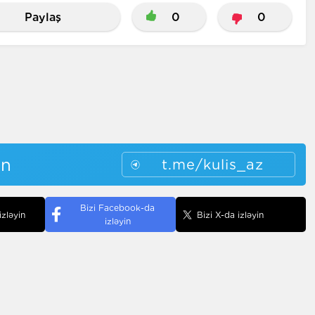
Paylaş
0
0
in
t.me/kulis_az
Bizi Facebook-da
izləyin
Bizi X-da izləyin
izləyin