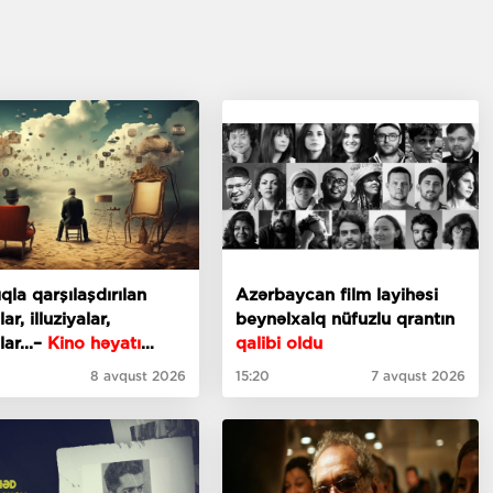
ıqla qarşılaşdırılan
Azərbaycan film layihəsi
ar, illuziyalar,
beynəlxalq nüfuzlu qrantın
lar...–
Kino həyatı
qalibi oldu
u kimi
8 avqust 2026
15:20
7 avqust 2026
rməlidirmi
?