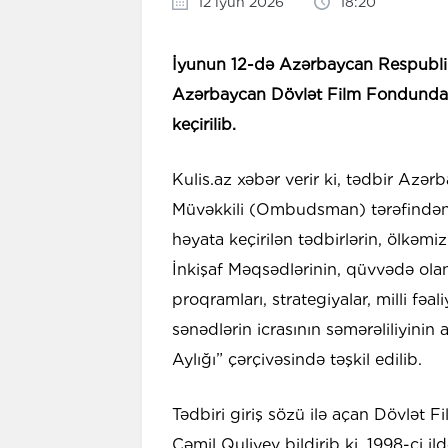
12 iyun 2026
18:20
İyunun 12-də Azərbaycan Respubli
Azərbaycan Dövlət Film Fondunda “
keçirilib.
Kulis.az xəbər verir ki, tədbir Azə
Müvəkkili (Ombudsman) tərəfindən 
həyata keçirilən tədbirlərin, ölkəm
İnkişaf Məqsədlərinin, qüvvədə olan 
proqramları, strategiyalar, milli fəal
sənədlərin icrasının səmərəliliyinin
Aylığı” çərçivəsində təşkil edilib.
Tədbiri giriş sözü ilə açan Dövlət
Cəmil Quliyev bildirib ki, 1998-ci 