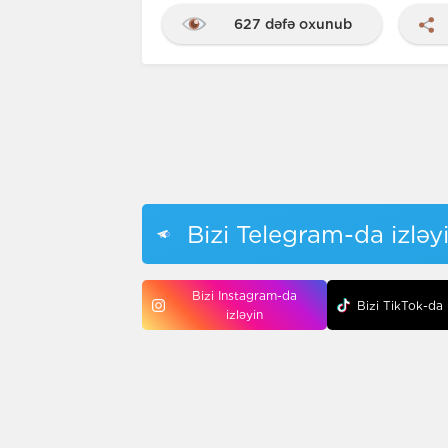
627 dəfə oxunub
Bizi Telegram-da izləy
Bizi Instagram-da
Bizi TikTok-da 
izləyin