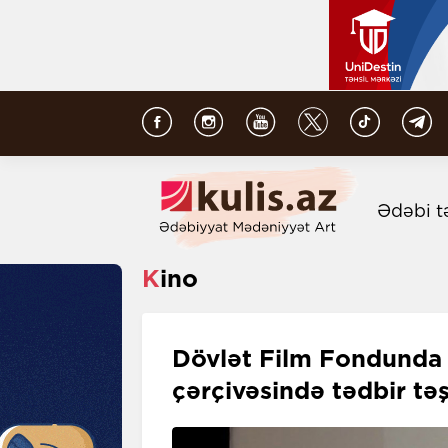
Ədəbi t
Kino
Dövlət Film Fondund
çərçivəsində tədbir təş