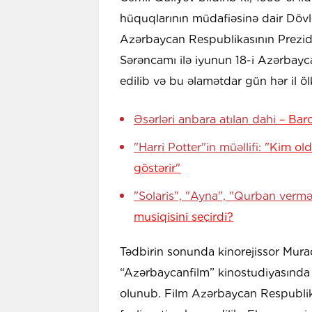
hüquqlarının müdafiəsinə dair Dövl
Azərbaycan Respublikasının Preziden
Sərəncamı ilə iyunun 18-i Azərbay
edilib və bu əlamətdar gün hər il ö
Əsərləri anbara atılan dahi
– Bar
"Harri Potter"in müəllifi:
"Kim old
göstərir"
"Solaris", "Ayna", "Qurban vermə
musiqisini seçirdi?
Tədbirin sonunda kinorejissor Mur
“Azərbaycanfilm” kinostudiyasında 
olunub. Film Azərbaycan Respubli