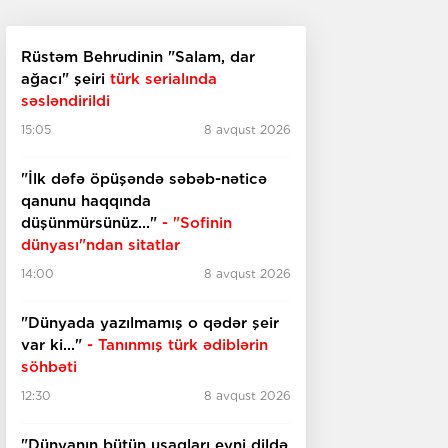
Rüstəm Behrudinin "Salam, dar
ağacı" şeiri
türk serialında
səsləndirildi
15:05
8 avqust 2026
"İlk dəfə öpüşəndə səbəb-nəticə
qanunu haqqında
düşünmürsünüz..."
- "Sofinin
dünyası"ndan sitatlar
14:00
8 avqust 2026
"Dünyada yazılmamış o qədər şeir
var ki..."
- Tanınmış türk ədiblərin
söhbəti
12:30
8 avqust 2026
​​​​​​​"Dünyanın bütün uşaqları eyni dildə