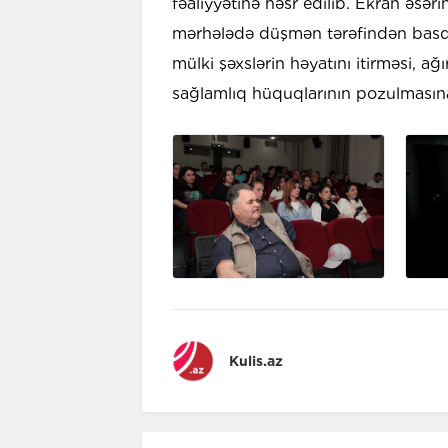
fəaliyyətinə həsr edilib. Ekran əsə
mərhələdə düşmən tərəfindən basdır
mülki şəxslərin həyatını itirməsi, a
sağlamlıq hüquqlarının pozulmasına 
Kulis.az