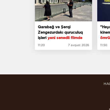
Qarabağ və Şərqi
"Həy
Zəngəzurdakı quruculuq
kine
işləri
yeni sənədli filmdə
ömrün
edən
11:20
7 avqust 2026
11:50
HA