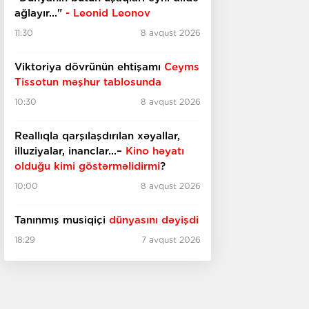
ağlayır..."
- Leonid Leonov
11:30
8 avqust 2026
Viktoriya dövrünün ehtişamı
Ceyms
Tissotun məşhur tablosunda
10:30
8 avqust 2026
Reallıqla qarşılaşdırılan xəyallar,
illuziyalar, inanclar...–
Kino həyatı
olduğu kimi göstərməlidirmi
?
10:00
8 avqust 2026
Tanınmış musiqiçi
dünyasını dəyişdi
18:29
7 avqust 2026
İtaliyada qədim
bina tapıldı
18:10
7 avqust 2026