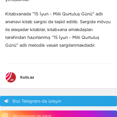
Kitabxanada "15 İyun - Milli Qurtuluş Günü" adlı
ənənəvi kitab sərgisi də təşkil edilib. Sərgidə mövzu
ilə əlaqədar kitablar, kitabxana əməkdaşları
tərəfindən hazırlanmış “15 İyun - Milli Qurtuluş
Günü" adlı metodik vəsait sərgilənməkdədir.
Kulis.az
Bizi Telegram-da izləyin
Bizi Instagram-da izləyin