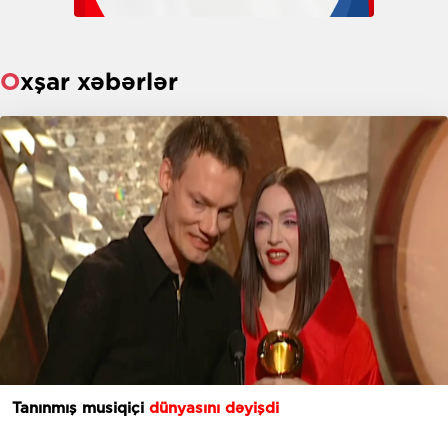
Oxşar xəbərlər
Tanınmış musiqiçi
dünyasını dəyişdi