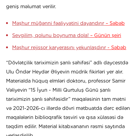
geniş məlumat verilir.
Məşhur müğənni fəaliyyətini dayandırır
– Səbəb
Sevgilim, qolunu boynuma dola!
– Günün şeiri
Məşhur rejissor karyerasını yekunlaşdırır
- Səbəb
“Dövlətçilik tariximizin şanlı səhifəsi” adlı daycestdə
Ulu Öndər Heydər Əliyevin müdrik fikirləri yer alır.
Materialda hüquq elmləri doktoru, professor Samir
Vəliyevin “15 İyun - Milli Qurtuluş Günü şanlı
tariximizin şanlı səhifəsidir” məqaləsinin tam mətni
və 2021-2026-cı illərdə dövri mətbuatda dərc edilən
məqalələrin biblioqrafik təsviri və qısa xülasəsi də
təqdim edilir. Material kitabxananın rəsmi saytında
yerləşdirilib.