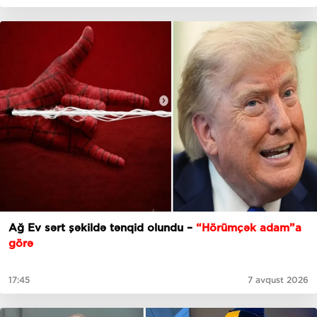
Ağ Ev sərt şəkildə tənqid olundu –
“Hörümçək adam”a
görə
17:45
7 avqust 2026