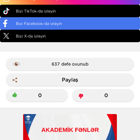
Bizi TikTok-da izləyin
Bizi Facebook-da izləyin
Bizi X-da izləyin
637 dəfə oxunub
Paylaş
0
0