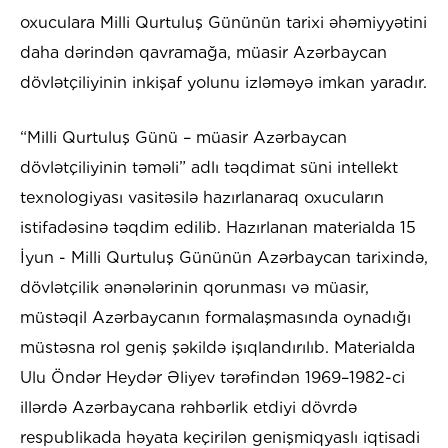
oxuculara Milli Qurtuluş Gününün tarixi əhəmiyyətini
daha dərindən qavramağa, müasir Azərbaycan
dövlətçiliyinin inkişaf yolunu izləməyə imkan yaradır.
“Milli Qurtuluş Günü – müasir Azərbaycan
dövlətçiliyinin təməli” adlı təqdimat süni intellekt
texnologiyası vasitəsilə hazırlanaraq oxucuların
istifadəsinə təqdim edilib. Hazırlanan materialda 15
İyun - Milli Qurtuluş Gününün Azərbaycan tarixində,
dövlətçilik ənənələrinin qorunması və müasir,
müstəqil Azərbaycanın formalaşmasında oynadığı
müstəsna rol geniş şəkildə işıqlandırılıb. Materialda
Ulu Öndər Heydər Əliyev tərəfindən 1969–1982-ci
illərdə Azərbaycana rəhbərlik etdiyi dövrdə
respublikada həyata keçirilən genişmiqyaslı iqtisadi