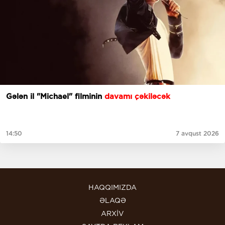
Gələn il "Michael" filminin
davamı çəkiləcək
14:50
7 avqust 2026
HAQQIMIZDA
ƏLAQƏ
ARXİV