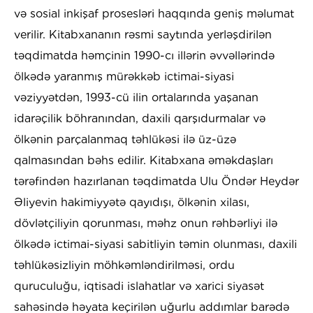
və sosial inkişaf prosesləri haqqında geniş məlumat
verilir. Kitabxananın rəsmi saytında yerləşdirilən
təqdimatda həmçinin 1990-cı illərin əvvəllərində
ölkədə yaranmış mürəkkəb ictimai-siyasi
vəziyyətdən, 1993-cü ilin ortalarında yaşanan
idarəçilik böhranından, daxili qarşıdurmalar və
ölkənin parçalanmaq təhlükəsi ilə üz-üzə
qalmasından bəhs edilir. Kitabxana əməkdaşları
tərəfindən hazırlanan təqdimatda Ulu Öndər Heydər
Əliyevin hakimiyyətə qayıdışı, ölkənin xilası,
dövlətçiliyin qorunması, məhz onun rəhbərliyi ilə
ölkədə ictimai-siyasi sabitliyin təmin olunması, daxili
təhlükəsizliyin möhkəmləndirilməsi, ordu
quruculuğu, iqtisadi islahatlar və xarici siyasət
sahəsində həyata keçirilən uğurlu addımlar barədə