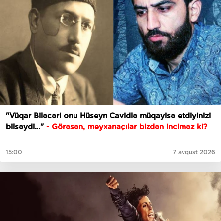
"Vüqar Biləcəri onu Hüseyn Cavidlə müqayisə etdiyinizi
bilsəydi..."
- Görəsən, meyxanaçılar bizdən inciməz ki?
15:00
7 avqust 2026