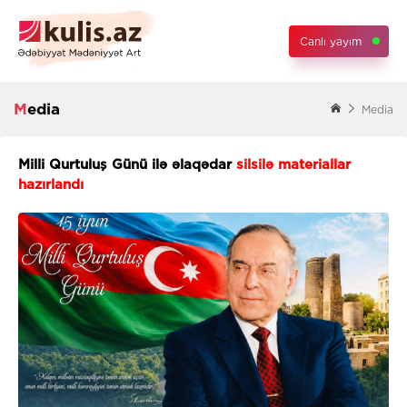
Canlı yayım
Media
Media
Milli Qurtuluş Günü ilə əlaqədar
silsilə materiallar
hazırlandı