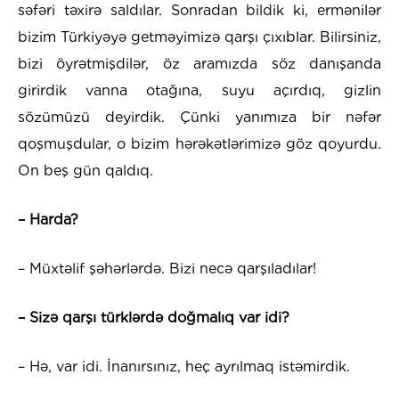
səfəri təxirə saldılar. Sonradan bildik ki, ermənilər
bizim Türkiyəyə getməyimizə qarşı çıxıblar. Bilirsiniz,
bizi öyrətmişdilər, öz aramızda söz danışanda
girirdik vanna otağına, suyu açırdıq, gizlin
sözümüzü deyirdik. Çünki yanımıza bir nəfər
qoşmuşdular, o bizim hərəkətlərimizə göz qoyurdu.
On beş gün qaldıq.
– Harda?
– Müxtəlif şəhərlərdə. Bizi necə qarşıladılar!
– Sizə qarşı türklərdə doğmalıq var idi?
– Hə, var idi. İnanırsınız, heç ayrılmaq istəmirdik.