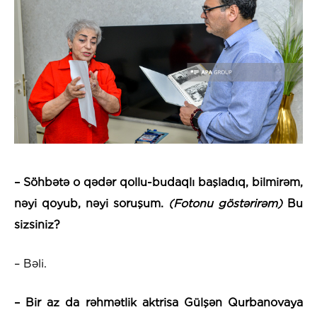
– Söhbətə o qədər qollu-budaqlı başladıq, bilmirəm,
nəyi qoyub, nəyi soruşum.
(Fotonu göstərirəm)
Bu
sizsiniz?
– Bəli.
– Bir az da rəhmətlik aktrisa Gülşən Qurbanovaya