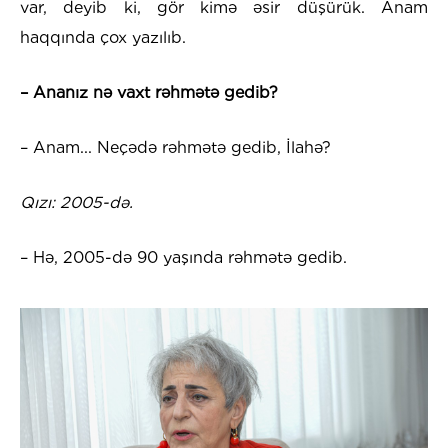
var, deyib ki, gör kimə əsir düşürük. Anam
haqqında çox yazılıb.
– Ananız nə vaxt rəhmətə gedib?
– Anam... Neçədə rəhmətə gedib, İlahə?
Qızı: 2005-də.
– Hə, 2005-də 90 yaşında rəhmətə gedib.