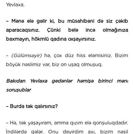
Yevlaxa.
– Mənə elə gəlir ki, bu müsahibəni də siz çəkib
aparacaqsınız. Çünki belə incə olmağınıza
baxmayın, hökmlü qadına oxşayırsınız.
–
(Gülümsəyir)
hə, çox düz hiss eləmisiniz. Bizim
böyük nəslimiz var, biz on uşaq olmuşuq.
Bakıdan Yevlaxa gedənlər həmişə birinci məni
soruşublar
– Burda tək qalırsınız?
– Hə, tək yaşayıram, amma qızım elə qonşuluqdadır.
İndilərdə gələr. Onu deyirdim axı, bizim nəsil