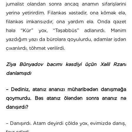
jurnalist olandan sonra ancaq anamın sifarişlərini
yerinə yetirirdim. Filankəs xəstədir, ona kömək elə,
filankəs imkansızdır, ona yardım elə. Onda qəzet
hələ “Kür” yox, “Təşəbbüs” adlanırdı. Mənim
yazdığım yazı da bürolara qoyulurdu, adamlar işdən
çıxarılırdı, töhmət verilirdi.
Ziya Bünyadov bacımı kəsdiyi üçün Xəlil Rzanı
danlamışdı
– Dediniz, atanız ananızı müharibədən danışmağa
qoymurdu. Bəs atanız öləndən sonra ananız nə
danışırdı?
– Danışırdı. Atam deyirdi çöldə yox, evimizdə danış,