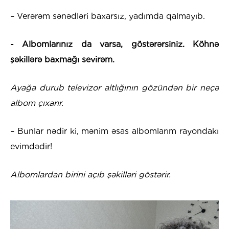
– Verərəm sənədləri baxarsız, yadımda qalmayıb.
- Albomlarınız da varsa, göstərərsiniz. Köhnə
şəkillərə baxmağı sevirəm.
Ayağa durub televizor altlığının gözündən bir neçə
albom çıxarır.
– Bunlar nədir ki, mənim əsas albomlarım rayondakı
evimdədir!
Albomlardan birini açıb şəkilləri göstərir.