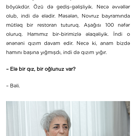
böyükdür. Özü də gediş-gəlişliyik. Necə əvvəllər
olub, indi də elədir. Məsələn, Novruz bayramında
mütləq bir restoran tuturuq. Aşağısı 100 nəfər
oluruq. Hamımız bir-birimizlə əlaqəliyik. İndi o
ənənəni qızım davam edir. Necə ki, anam bizdə
hamını başına yığmışdı, indi də qızım yığır.
– Elə bir qız, bir oğlunuz var?
– Bəli.