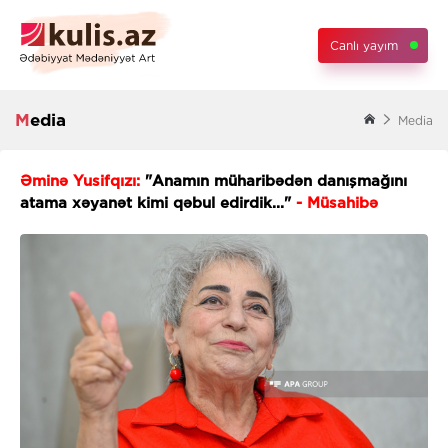
Canlı yayım
Media
Media
Əminə Yusifqızı:
"Anamın müharibədən danışmağını
atama xəyanət kimi qəbul edirdik..."
- Müsahibə