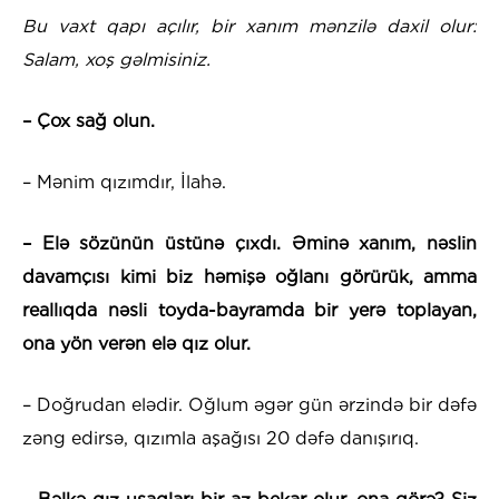
Bu vaxt qapı açılır, bir xanım mənzilə daxil olur:
Salam, xoş gəlmisiniz.
– Çox sağ olun.
– Mənim qızımdır, İlahə.
– Elə sözünün üstünə çıxdı. Əminə xanım, nəslin
davamçısı kimi biz həmişə oğlanı görürük, amma
reallıqda nəsli toyda-bayramda bir yerə toplayan,
ona yön verən elə qız olur.
– Doğrudan elədir. Oğlum əgər gün ərzində bir dəfə
zəng edirsə, qızımla aşağısı 20 dəfə danışırıq.