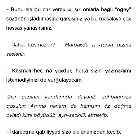
– Bunu elə bu cür verək ki, siz onlarla bağlı “ögey”
sözünün işlədilməsinə qarşısınız və bu məsələyə çox
həssas yanaşırsınız.
– İlahə, küsməzlər?
– Mətbəxdə iş görən qızına
səslənir.
– Küsməli heç nə yoxdur, hətta sizin yazmağımı
istəmədiyinizi də vurğulayacam.
Qızı qapının kandarında dayanıb söhbətimizə
qoşulur: Amma nənəm də hamısını öz doğma
övladı kimi böyüdüb, ayrı-seçkilik etməyib.
– İdarəetmə qabiliyyəti sizə elə ananızdan keçib.