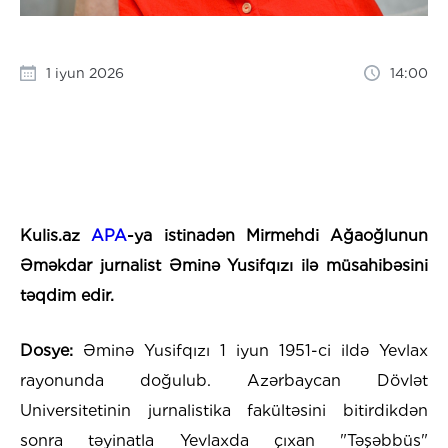
1 iyun 2026
14:00
Kulis.az
APA
-ya istinadən Mirmehdi Ağaoğlunun
Əməkdar jurnalist Əminə Yusifqızı ilə müsahibəsini
təqdim edir.
Dosye:
Əminə Yusifqızı 1 iyun 1951-ci ildə Yevlax
rayonunda doğulub. Azərbaycan Dövlət
Universitetinin jurnalistika fakültəsini bitirdikdən
sonra təyinatla Yevlaxda çıxan "Təşəbbüs"