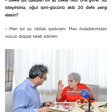
– Bəlkə qız uşaqları bir az bekar olur, ona görə? Siz
istəyirsiniz, oğul işini-gücünü atıb 20 dəfə zəng
eləsin?
– Mən bir az iddialı qadınam. Mən övladlarımdan
xüsusi diqqət tələb edirəm.