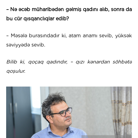
– Nə əcəb müharibədən gəlmiş qadını alıb, sonra da
bu cür qısqanclıqlar edib?
– Məsələ burasındadır ki, atam anamı sevib, yüksək
səviyyədə sevib.
Bilib ki, qoçaq qadındır, – qızı kənardan söhbətə
qoşulur.