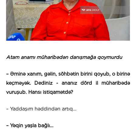
Atam anamı müharibədən danışmağa qoymurdu
– Əminə xanım, gəlin, söhbətin birini qoyub, o birinə
keçməyək. Dediniz - ananız dörd il müharibədə
vuruşub. Hansı istiqamətdə?
– Yaddaşım həddindən artıq...
– Yəqin yaşla bağlı...