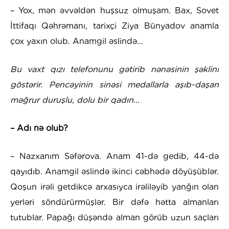
– Yox, mən əvvəldən huşsuz olmuşam. Bax, Sovet
İttifaqı Qəhrəmanı, tarixçi Ziya Bünyadov anamla
çox yaxın olub. Anamgil əslində...
Bu vaxt qızı telefonunu gətirib nənəsinin şəklini
göstərir. Pencəyinin sinəsi medallarla aşıb-daşan
məğrur duruşlu, dolu bir qadın...
– Adı nə olub?
– Nazxanım Səfərova. Anam 41-də gedib, 44-də
qayıdıb. Anamgil əslində ikinci cəbhədə döyüşüblər.
Qoşun irəli getdikcə arxasıyca irəliləyib yanğın olan
yerləri söndürürmüşlər. Bir dəfə hətta almanları
tutublar. Papağı düşəndə alman görüb uzun saçları