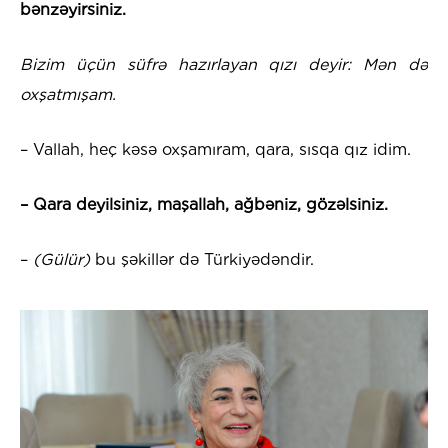
bənzəyirsiniz.
Bizim üçün süfrə hazırlayan qızı deyir: Mən də
oxşatmışam.
– Vallah, heç kəsə oxşamıram, qara, sısqa qız idim.
– Qara deyilsiniz, maşallah, ağbəniz, gözəlsiniz.
–
(Gülür)
bu şəkillər də Türkiyədəndir.