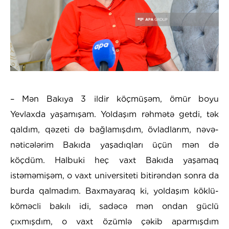
– Mən Bakıya 3 ildir köçmüşəm, ömür boyu
Yevlaxda yaşamışam. Yoldaşım rəhmətə getdi, tək
qaldım, qəzeti də bağlamışdım, övladlarım, nəvə-
nəticələrim Bakıda yaşadıqları üçün mən də
köçdüm. Halbuki heç vaxt Bakıda yaşamaq
istəməmişəm, o vaxt universiteti bitirəndən sonra da
burda qalmadım. Baxmayaraq ki, yoldaşım köklü-
köməcli bakılı idi, sadəcə mən ondan güclü
çıxmışdım, o vaxt özümlə çəkib aparmışdım