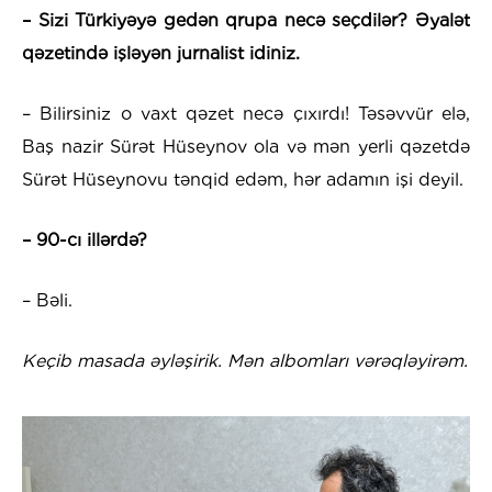
– Sizi Türkiyəyə gedən qrupa necə seçdilər? Əyalət
qəzetində işləyən jurnalist idiniz.
– Bilirsiniz o vaxt qəzet necə çıxırdı! Təsəvvür elə,
Baş nazir Sürət Hüseynov ola və mən yerli qəzetdə
Sürət Hüseynovu tənqid edəm, hər adamın işi deyil.
– 90-cı illərdə?
– Bəli.
Keçib masada əyləşirik. Mən albomları vərəqləyirəm.