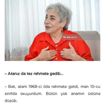
– Atanız da tez rəhmətə gedib...
– Bəli, atam 1968-ci ildə rəhmətə getdi, mən 10-cu
sinifdə oxuyurdum. Bütün yük anamın üstünə
düşüb.