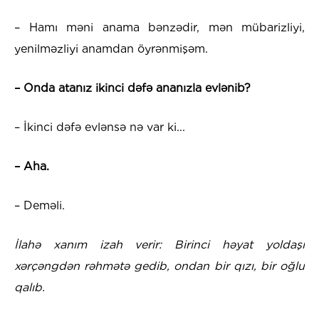
– Hamı məni anama bənzədir, mən mübarizliyi,
yenilməzliyi anamdan öyrənmişəm.
– Onda atanız ikinci dəfə ananızla evlənib?
– İkinci dəfə evlənsə nə var ki...
– Aha.
– Deməli.
İlahə xanım izah verir: Birinci həyat yoldaşı
xərçəngdən rəhmətə gedib, ondan bir qızı, bir oğlu
qalıb.