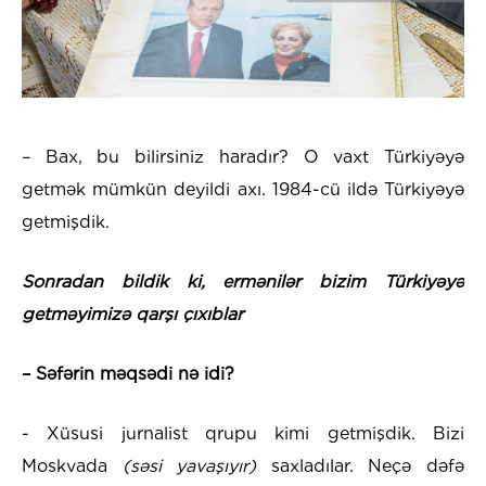
– Bax, bu bilirsiniz haradır? O vaxt Türkiyəyə
getmək mümkün deyildi axı. 1984-cü ildə Türkiyəyə
getmişdik.
Sonradan bildik ki, ermənilər bizim Türkiyəyə
getməyimizə qarşı çıxıblar
– Səfərin məqsədi nə idi?
- Xüsusi jurnalist qrupu kimi getmişdik. Bizi
Moskvada
(səsi yavaşıyır)
saxladılar. Neçə dəfə