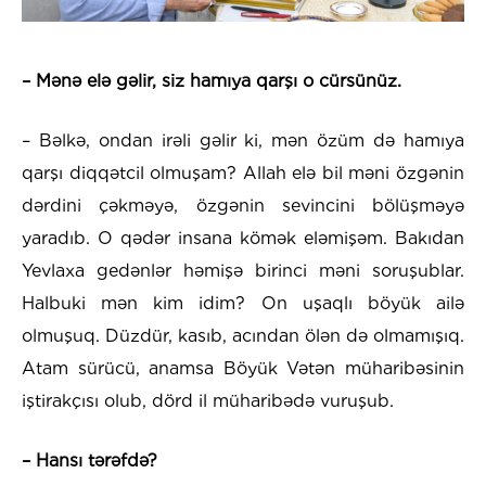
– Mənə elə gəlir, siz hamıya qarşı o cürsünüz.
– Bəlkə, ondan irəli gəlir ki, mən özüm də hamıya
qarşı diqqətcil olmuşam? Allah elə bil məni özgənin
dərdini çəkməyə, özgənin sevincini bölüşməyə
yaradıb. O qədər insana kömək eləmişəm. Bakıdan
Yevlaxa gedənlər həmişə birinci məni soruşublar.
Halbuki mən kim idim? On uşaqlı böyük ailə
olmuşuq. Düzdür, kasıb, acından ölən də olmamışıq.
Atam sürücü, anamsa Böyük Vətən müharibəsinin
iştirakçısı olub, dörd il müharibədə vuruşub.
– Hansı tərəfdə?