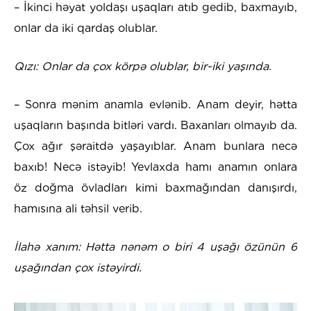
– İkinci həyat yoldaşı uşaqları atıb gedib, baxmayıb,
onlar da iki qardaş olublar.
Qızı: Onlar da çox körpə olublar, bir-iki yaşında.
– Sonra mənim anamla evlənib. Anam deyir, hətta
uşaqların başında bitləri vardı. Baxanları olmayıb da.
Çox ağır şəraitdə yaşayıblar. Anam bunlara necə
baxıb! Necə istəyib! Yevlaxda hamı anamın onlara
öz doğma övladları kimi baxmağından danışırdı,
hamısına ali təhsil verib.
İlahə xanım: Hətta nənəm o biri 4 uşağı özünün 6
uşağından çox istəyirdi.