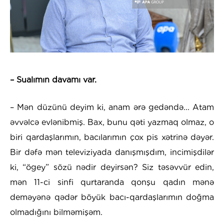
– Sualımın davamı var.
– Mən düzünü deyim ki, anam ərə gedəndə... Atam
əvvəlcə evlənibmiş. Bax, bunu qəti yazmaq olmaz, o
biri qardaşlarımın, bacılarımın çox pis xətrinə dəyər.
Bir dəfə mən televiziyada danışmışdım, incimişdilər
ki, “ögey” sözü nədir deyirsən? Siz təsəvvür edin,
mən 11-ci sinfi qurtaranda qonşu qadın mənə
deməyənə qədər böyük bacı-qardaşlarımın doğma
olmadığını bilməmişəm.