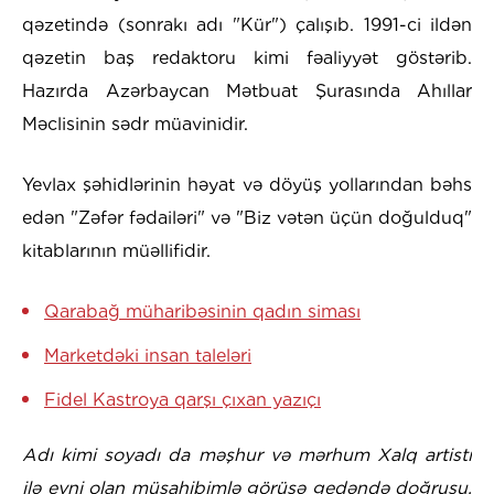
qəzetində (sonrakı adı "Kür") çalışıb. 1991-ci ildən
qəzetin baş redaktoru kimi fəaliyyət göstərib.
Hazırda Azərbaycan Mətbuat Şurasında Ahıllar
Məclisinin sədr müavinidir.
Yevlax şəhidlərinin həyat və döyüş yollarından bəhs
edən "Zəfər fədailəri" və "Biz vətən üçün doğulduq"
kitablarının müəllifidir.
Qarabağ müharibəsinin qadın siması
Marketdəki insan taleləri
Fidel Kastroya qarşı çıxan yazıçı
Adı kimi soyadı da məşhur və mərhum Xalq artisti
ilə eyni olan müsahibimlə görüşə gedəndə doğrusu,