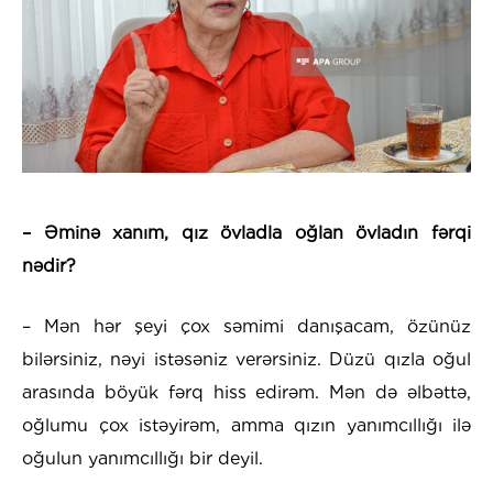
– Əminə xanım, qız övladla oğlan övladın fərqi
nədir?
– Mən hər şeyi çox səmimi danışacam, özünüz
bilərsiniz, nəyi istəsəniz verərsiniz. Düzü qızla oğul
arasında böyük fərq hiss edirəm. Mən də əlbəttə,
oğlumu çox istəyirəm, amma qızın yanımcıllığı ilə
oğulun yanımcıllığı bir deyil.