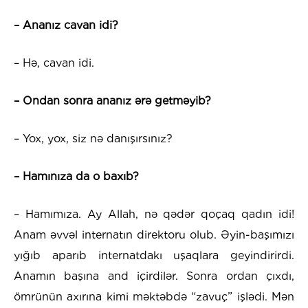
– Ananız cavan idi?
– Hə, cavan idi.
– Ondan sonra ananız ərə getməyib?
– Yox, yox, siz nə danışırsınız?
– Hamınıza da o baxıb?
– Hamımıza. Ay Allah, nə qədər qoçaq qadın idi!
Anam əvvəl internatın direktoru olub. Əyin-başımızı
yığıb aparıb internatdakı uşaqlara geyindirirdi.
Anamın başına and içirdilər. Sonra ordan çıxdı,
ömrünün axırına kimi məktəbdə “zavuç” işlədi. Mən