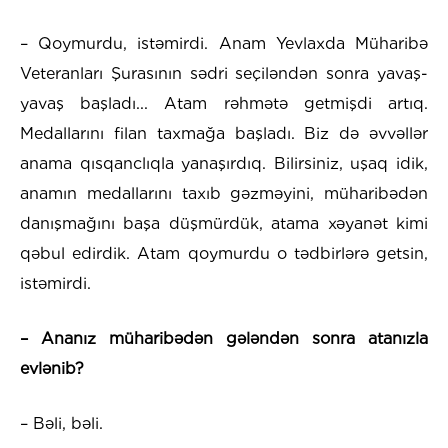
– Qoymurdu, istəmirdi. Anam Yevlaxda Müharibə
Veteranları Şurasının sədri seçiləndən sonra yavaş-
yavaş başladı... Atam rəhmətə getmişdi artıq.
Medallarını filan taxmağa başladı. Biz də əvvəllər
anama qısqanclıqla yanaşırdıq. Bilirsiniz, uşaq idik,
anamın medallarını taxıb gəzməyini, müharibədən
danışmağını başa düşmürdük, atama xəyanət kimi
qəbul edirdik. Atam qoymurdu o tədbirlərə getsin,
istəmirdi.
– Ananız müharibədən gələndən sonra atanızla
evlənib?
– Bəli, bəli.