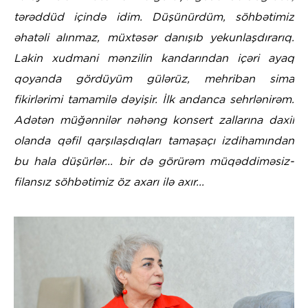
tərəddüd içində idim. Düşünürdüm, söhbətimiz
əhatəli alınmaz, müxtəsər danışıb yekunlaşdırarıq.
Lakin xudmani mənzilin kandarından içəri ayaq
qoyanda gördüyüm gülərüz, mehriban sima
fikirlərimi tamamilə dəyişir. İlk andanca sehrlənirəm.
Adətən müğənnilər nəhəng konsert zallarına daxil
olanda qəfil qarşılaşdıqları tamaşaçı izdihamından
bu hala düşürlər... bir də görürəm müqəddiməsiz-
filansız söhbətimiz öz axarı ilə axır...