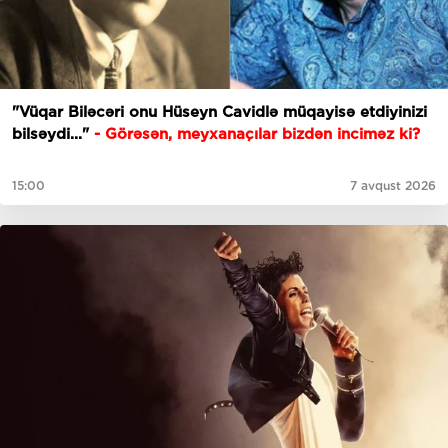
"Vüqar Biləcəri onu Hüseyn Cavidlə müqayisə etdiyinizi
bilsəydi..."
- Görəsən, meyxanaçılar bizdən inciməz ki?
15:00
7 avqust 2026