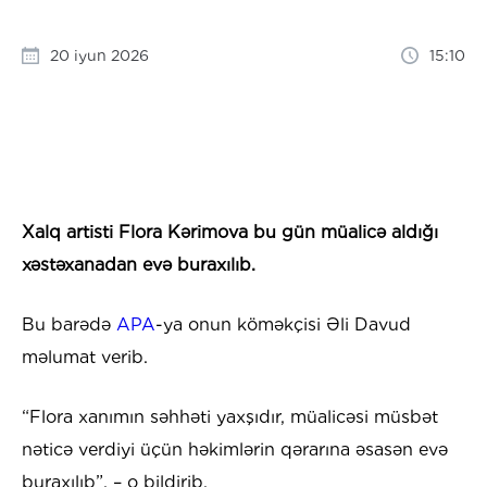
20 iyun 2026
15:10
Xalq artisti Flora Kərimova bu gün müalicə aldığı
xəstəxanadan evə buraxılıb.
Bu barədə
APA
-ya onun köməkçisi Əli Davud
məlumat verib.
“Flora xanımın səhhəti yaxşıdır, müalicəsi müsbət
nəticə verdiyi üçün həkimlərin qərarına əsasən evə
buraxılıb”, – o bildirib.