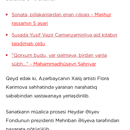
Sonata, pilləkənlərdən enən çılpaq
– Məşhur
rəssamın 5 əsəri
Şuşada Yusif Vəzir Çəmənzəminliyə aid kitabın
təqdimatı oldu
"Qorxum budu, yar gəlməyə, birdən yarıla
sübh..."
- Məhəmmədhüseyn Şəhriyar
Qeyd edək ki, Azərbaycanın Xalq artisti Flora
Kərimova səhhətində yaranan narahatlıq
səbəbindən xəstəxanaya yerləşdirilib.
Sənətkarın müalicə prosesi Heydər Əliyev
Fondunun prezidenti Mehriban Əliyeva tərəfindən
nəzarətə götürülüb.