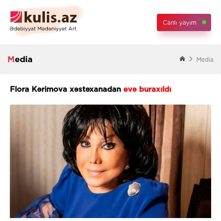
Canlı yayım
Media
Media
Flora Kərimova xəstəxanadan
evə buraxıldı