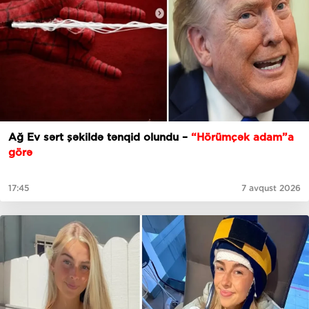
Ağ Ev sərt şəkildə tənqid olundu –
“Hörümçək adam”a
görə
17:45
7 avqust 2026