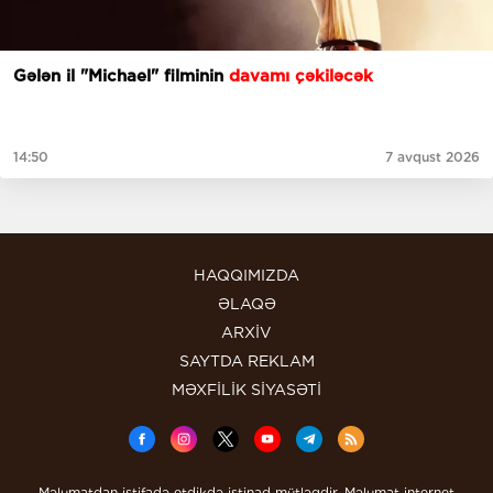
Gələn il "Michael" filminin
davamı çəkiləcək
14:50
7 avqust 2026
HAQQIMIZDA
ƏLAQƏ
ARXİV
SAYTDA REKLAM
MƏXFİLİK SİYASƏTİ
Məlumatdan istifadə etdikdə istinad mütləqdir. Məlumat internet