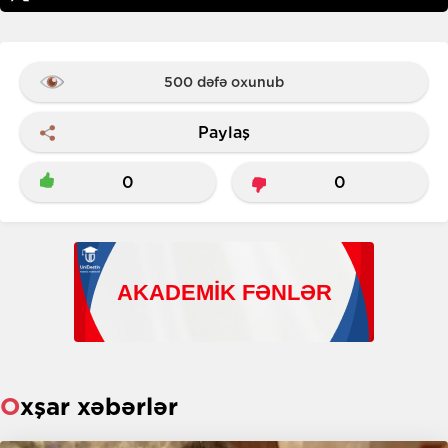
500 dəfə oxunub
Paylaş
0
0
Oxşar xəbərlər