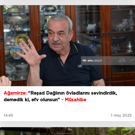
Ağamirzə:
“Rəşad Dağlının övladlarını sevindirdik,
demədik ki, əfv olunsun”
- Müsahibə
14:45
1 may 2025