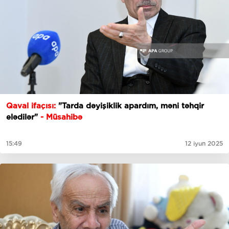
Qaval ifaçısı:
"Tarda dəyişiklik apardım, məni təhqir
elədilər"
- Müsahibə
15:49
12 iyun 2025