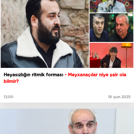
Həyasızlığın ritmik forması
- Meyxanaçılar niyə şair ola
bilmir?
12:00
18 iyun 2025