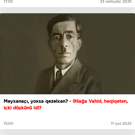
17:50
23 sentyabr 2025
Meyxanaçı, yoxsa qəzəlxan?
- Əliağa Vahid, həqiqətən,
içki düşkünü idi?
15:00
11 iyul 2025