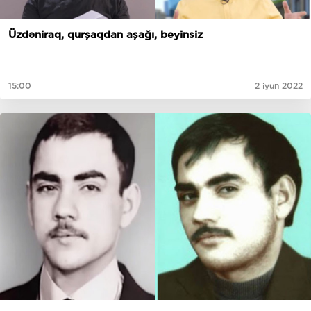
Üzdəniraq, qurşaqdan aşağı, beyinsiz
15:00
2 iyun 2022