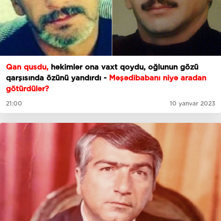
Qan qusdu,
həkimlər ona vaxt qoydu, oğlunun gözü
qarşısında özünü yandırdı -
Məşədibabanı niyə aradan
götürdülər?
21:00
10 yanvar 2023