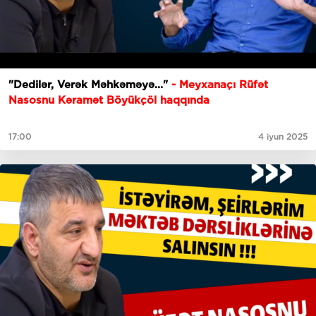
"Dedilər, Verək Məhkəməyə..."
- Meyxanaçı Rüfət
Nasosnu Kəramət Böyükçöl haqqında
17:00
4 iyun 2025