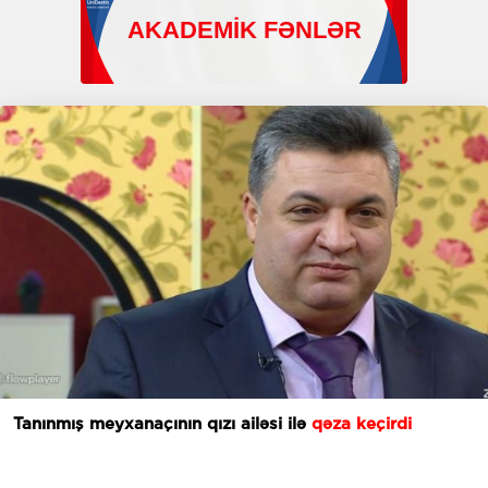
Tanınmış meyxanaçının qızı ailəsi ilə
qəza keçirdi