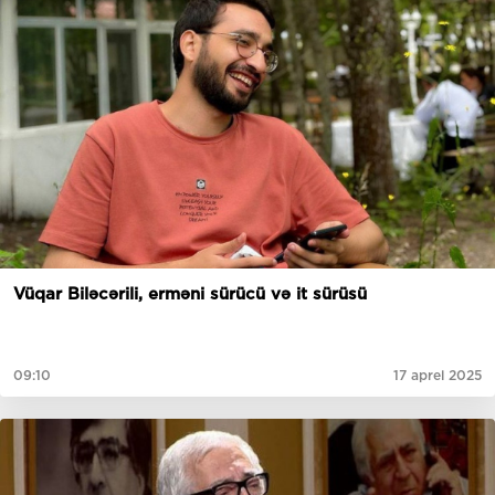
Vüqar Biləcərili, erməni sürücü və it sürüsü
09:10
17 aprel 2025