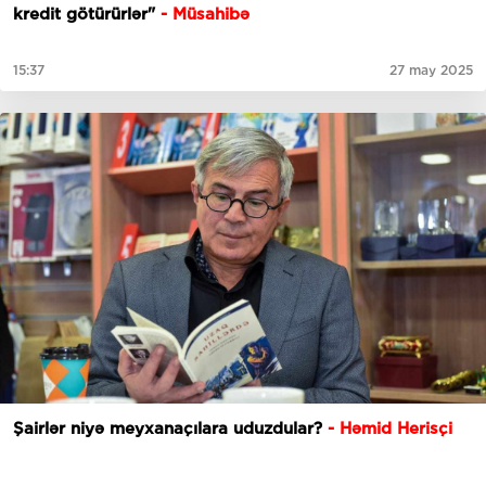
kredit götürürlər"
- Müsahibə
15:37
27 may 2025
Şairlər niyə meyxanaçılara uduzdular?
- Həmid Herisçi