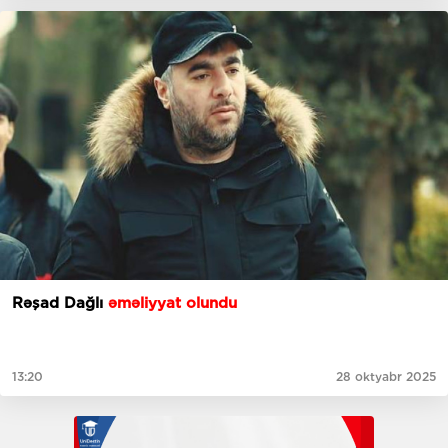
Rəşad Dağlı
əməliyyat olundu
13:20
28 oktyabr 2025