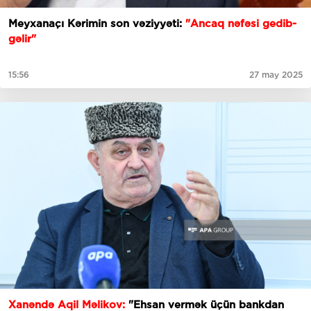
Meyxanaçı Kərimin son vəziyyəti:
"Ancaq nəfəsi gedib-
gəlir"
15:56
27 may 2025
Xanəndə Aqil Məlikov:
"Ehsan vermək üçün bankdan