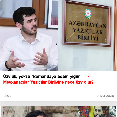
Üzvlük, yoxsa "komandaya adam yığımı"...
-
Meyxanaçılar Yazıçılar Birliyinə necə üzv olur?
12:00
9 iyul 2025