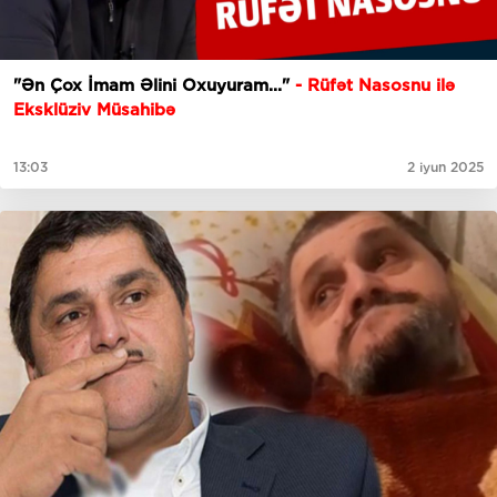
"Ən Çox İmam Əlini Oxuyuram..."
- Rüfət Nasosnu ilə
Eksklüziv Müsahibə
13:03
2 iyun 2025