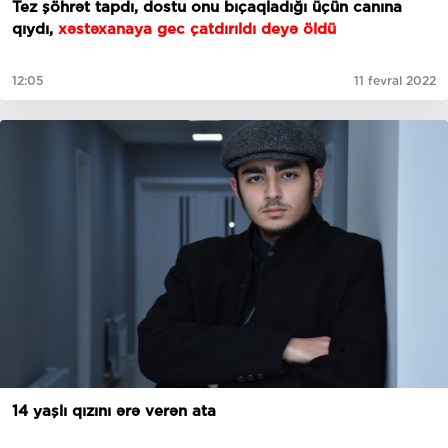
Tez şöhrət tapdı, dostu onu bıçaqladığı üçün canına
qıydı,
xəstəxanaya gec çatdırıldı deyə öldü
12:05
11 fevral 2022
14 yaşlı qızını ərə verən ata