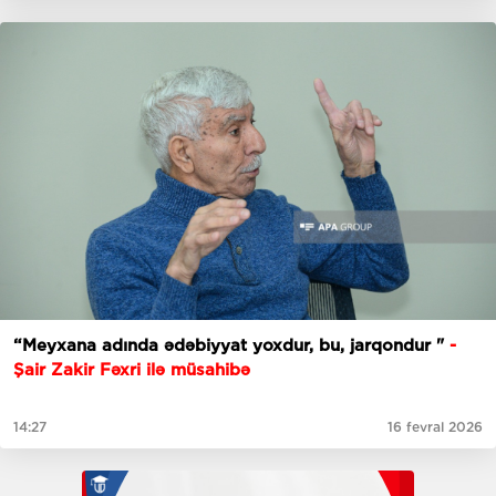
“Meyxana adında ədəbiyyat yoxdur, bu, jarqondur "
-
Şair Zakir Fəxri ilə müsahibə
14:27
16 fevral 2026