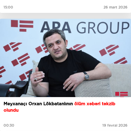
15:00
26 mart 2026
Meyxanaçı Orxan Lökbatanlının
ölüm xəbəri təkzib
olundu
00:30
19 fevral 2026