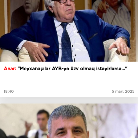
Anar:
"Meyxanaçılar AYB-yə üzv olmaq istəyirlərsə..."
18:40
5 mart 2025