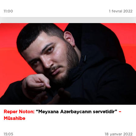
11:00
1 fevral 2022
Reper Noton:
“Meyxana Azərbaycanın sərvətidir”
–
Müsahibə
15:05
18 yanvar 2022