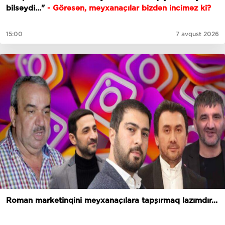
bilsəydi..."
- Görəsən, meyxanaçılar bizdən inciməz ki?
15:00
7 avqust 2026
Roman marketinqini meyxanaçılara tapşırmaq lazımdır...