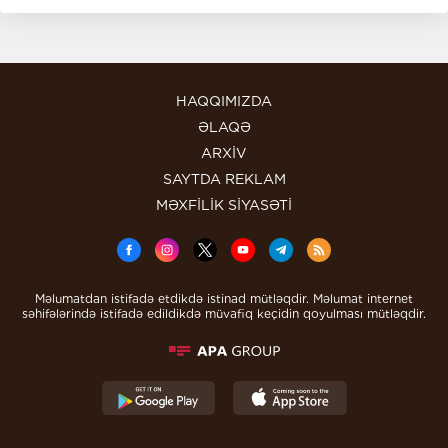
HAQQIMIZDA
ƏLAQƏ
ARXİV
SAYTDA REKLAM
MƏXFİLİK SİYASƏTİ
Məlumatdan istifadə etdikdə istinad mütləqdir. Məlumat internet
səhifələrində istifadə edildikdə müvafiq keçidin qoyulması mütləqdir.