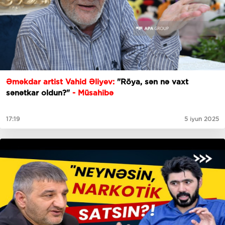
Əməkdar artist Vahid Əliyev:
"Röya, sən nə vaxt
sənətkar oldun?"
- Müsahibə
17:19
5 iyun 2025