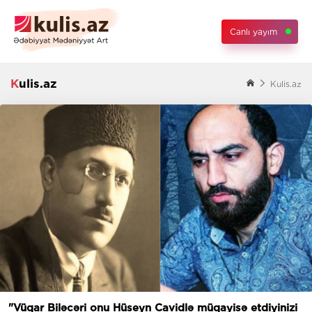
Canlı yayım
Kulis.az
Kulis.az
"Vüqar Biləcəri onu Hüseyn Cavidlə müqayisə etdiyinizi