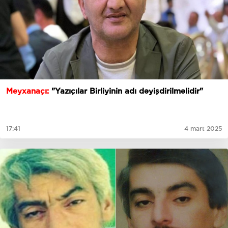
Meyxanaçı:
"Yazıçılar Birliyinin adı dəyişdirilməlidir"
17:41
4 mart 2025