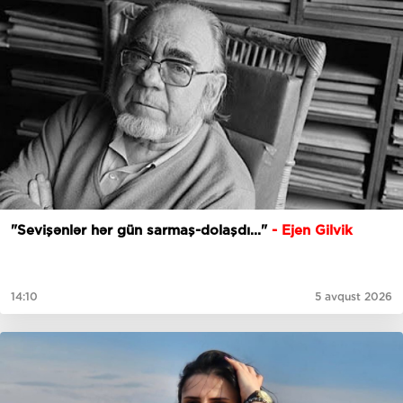
"Sevişənlər hər gün sarmaş-dolaşdı..."
- Ejen Gilvik
14:10
5 avqust 2026