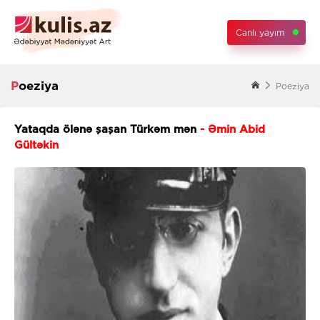
Canlı yayım
Poeziya
Poeziya
Yataqda ölənə şaşan Türkəm mən
- Əmin Abid
Gültəkin