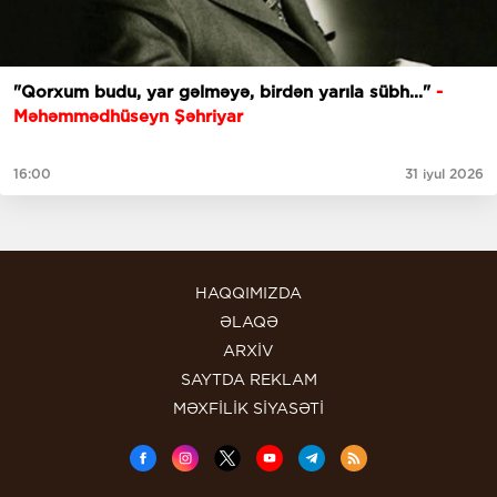
"Qorxum budu, yar gəlməyə, birdən yarıla sübh..."
-
Məhəmmədhüseyn Şəhriyar
16:00
31 iyul 2026
HAQQIMIZDA
ƏLAQƏ
ARXİV
SAYTDA REKLAM
MƏXFİLİK SİYASƏTİ