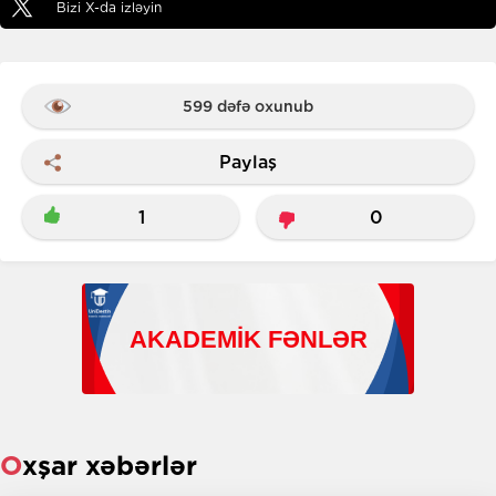
Bizi X-da izləyin
599 dəfə oxunub
Paylaş
1
0
Oxşar xəbərlər