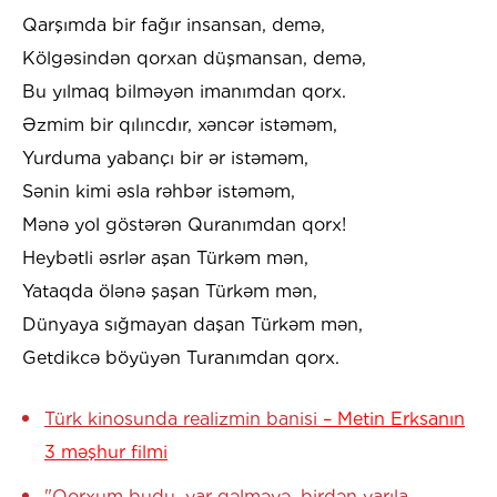
Qarşımda bir fağır insansan, demə,
Kölgəsindən qorxan düşmansan, demə,
Bu yılmaq bilməyən imanımdan qorx.
Əzmim bir qılıncdır, xəncər istəməm,
Yurduma yabançı bir ər istəməm,
Sənin kimi əsla rəhbər istəməm,
Mənə yol göstərən Quranımdan qorx!
Heybətli əsrlər aşan Türkəm mən,
Yataqda ölənə şaşan Türkəm mən,
Dünyaya sığmayan daşan Türkəm mən,
Getdikcə böyüyən Turanımdan qorx.
Türk kinosunda realizmin banisi
– Metin Erksanın
3 məşhur filmi
"Qorxum budu, yar gəlməyə, birdən yarıla