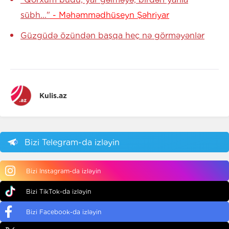
sübh..."
- Məhəmmədhüseyn Şəhriyar
Güzgüdə özündən başqa heç nə görməyənlər
Kulis.az
Bizi Telegram-da izləyin
Bizi Instagram-da izləyin
Bizi TikTok-da izləyin
Bizi Facebook-da izləyin