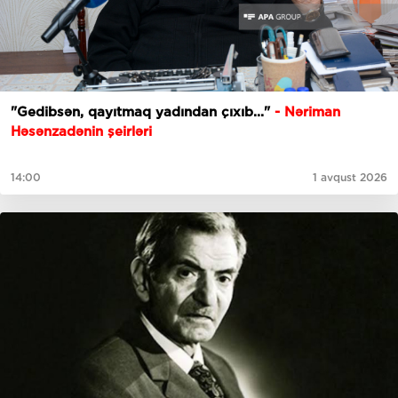
"Gedibsәn, qayıtmaq yadından çıxıb..."
- Nəriman
Həsənzadənin şeirləri
14:00
1 avqust 2026