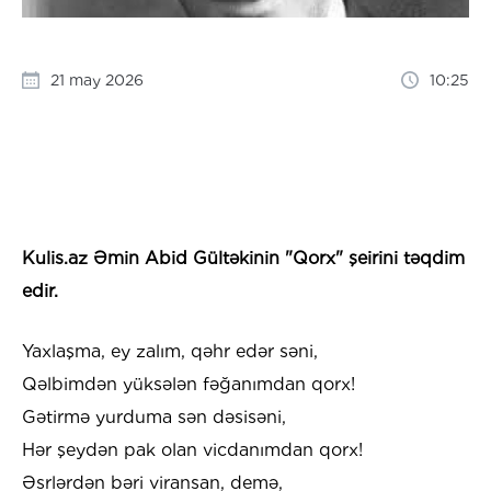
21 may 2026
10:25
Kulis.az Əmin Abid Gültəkinin "Qorx" şeirini təqdim
edir.
Yaxlaşma, ey zalım, qəhr edər səni,
Qəlbimdən yüksələn fəğanımdan qorx!
Gətirmə yurduma sən dəsisəni,
Hər şeydən pak olan vicdanımdan qorx!
Əsrlərdən bəri viransan, demə,