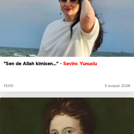
"Sən də Allah kimisən..."
- Sevinc Yunuslu
13:00
5 avqust 2026