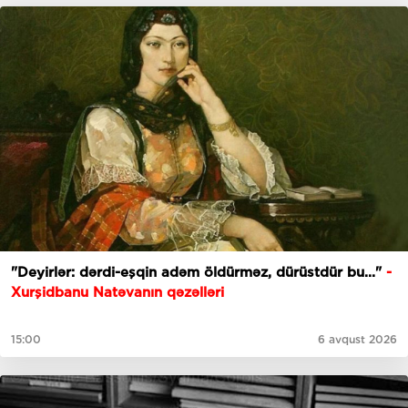
"Deyirlər: dərdi-eşqin adəm öldürməz, dürüstdür bu..."
-
Xurşidbanu Natəvanın qəzəlləri
15:00
6 avqust 2026