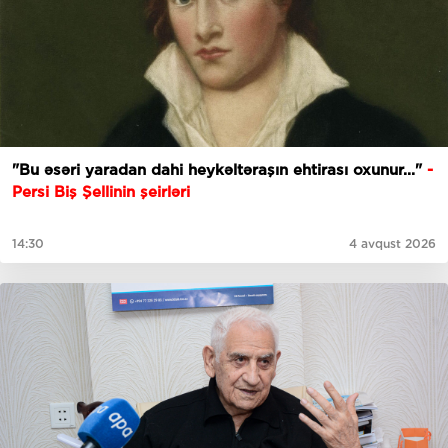
"Bu əsəri yaradan dahi heykəltəraşın ehtirası oxunur..."
-
Persi Biş Şellinin şeirləri
14:30
4 avqust 2026