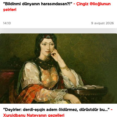
"Bildinmi dünyanın harasındasan?!"
- Çingiz Əlioğlunun
şeirləri
14:10
9 avqust 2026
"Deyirlər: dərdi-eşqin adəm öldürməz, dürüstdür bu..."
-
Xurşidbanu Natəvanın qəzəlləri