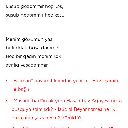
küsüb gedəmmir heç kəs,
susub gedəmmir heç kəs..
Mənim gözümün yaşı
buluddan boşa dammır..
Heç bir qadın mənim tək
ayrılıq yaşadammır..
“Batman” davam filmindən yenilik –
Hava şəraiti
ilə bağlı
“Məşədi İbad”ın aktyoru Həsən bəy Ağayevi necə
pusquya salmışdı?
- İstiqlal Bəyannaməsinə ilk
imza atan şəxs necə öldürüldü?