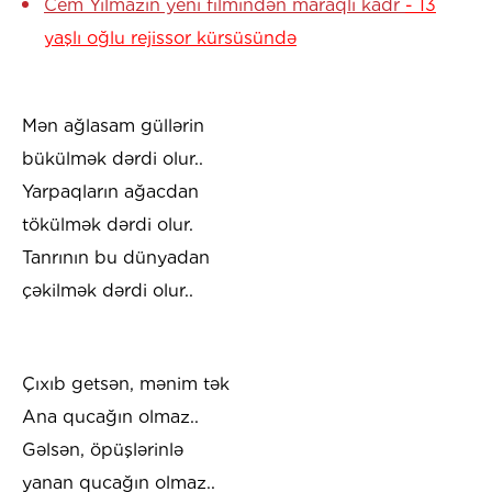
Cem Yılmazın yeni filmindən maraqlı kadr
- 13
yaşlı oğlu rejissor kürsüsündə
Mən ağlasam güllərin
bükülmək dərdi olur..
Yarpaqların ağacdan
tökülmək dərdi olur.
Tanrının bu dünyadan
çəkilmək dərdi olur..
Çıxıb getsən, mənim tək
Ana qucağın olmaz..
Gəlsən, öpüşlərinlə
yanan qucağın olmaz..