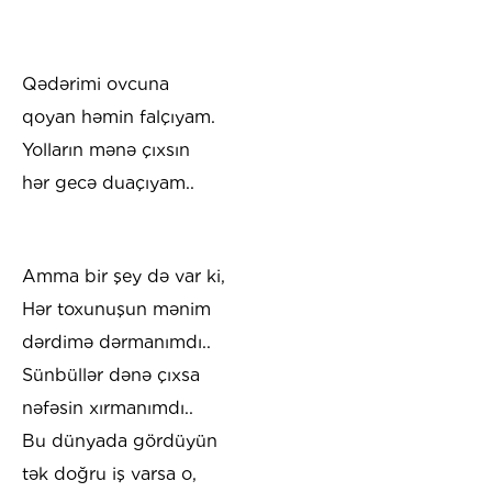
Qədərimi ovcuna
qoyan həmin falçıyam.
Yolların mənə çıxsın
hər gecə duaçıyam..
Amma bir şey də var ki,
Hər toxunuşun mənim
dərdimə dərmanımdı..
Sünbüllər dənə çıxsa
nəfəsin xırmanımdı..
Bu dünyada gördüyün
tək doğru iş varsa o,