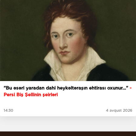
"Bu əsəri yaradan dahi heykəltəraşın ehtirası oxunur..."
-
Persi Biş Şellinin şeirləri
14:30
4 avqust 2026