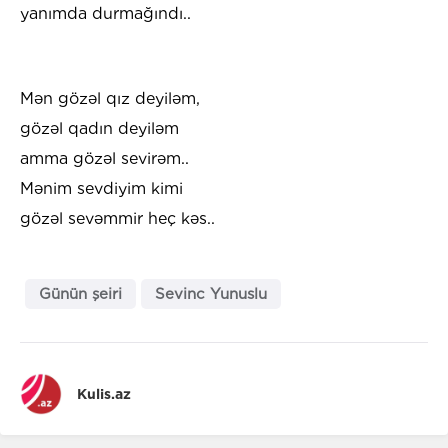
yanımda durmağındı..
Mən gözəl qız deyiləm,
gözəl qadın deyiləm
amma gözəl sevirəm..
Mənim sevdiyim kimi
gözəl sevəmmir heç kəs..
Günün şeiri
Sevinc Yunuslu
Kulis.az