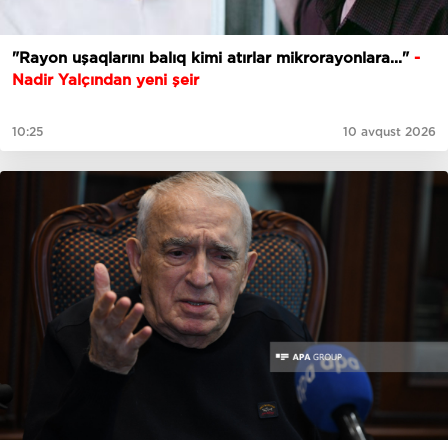
"Rayon uşaqlarını balıq kimi atırlar mikrorayonlara..."
-
Nadir Yalçından yeni şeir
10:25
10 avqust 2026