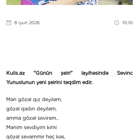
8 iyun 2026
10:10
Kulis.az "Günün şeiri" layihəsində Sevinc
Yunuslunun yeni şeirini təqdim edir.
Mən gözəl qız deyiləm,
gözəl qadın deyiləm,
amma gözəl sevirəm..
Mənim sevdiyim kimi
gözəl sevəmmir heç kəs,