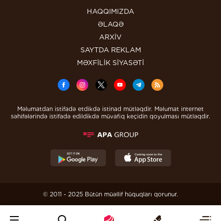
HAQQIMIZDA
ƏLAQƏ
ARXİV
SAYTDA REKLAM
MƏXFİLİK SİYASƏTİ
Məlumatdan istifadə etdikdə istinad mütləqdir. Məlumat internet
səhifələrində istifadə edildikdə müvafiq keçidin qoyulması mütləqdir.
© 2011 - 2025 Bütün müəllif hüquqları qorunur.