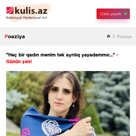
Canlı yayım
Poeziya
Poeziya
"Heç bir qadın mənim tək ayrılıq yaşadammır..."
-
Günün şeiri