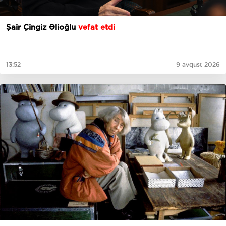
Şair Çingiz Əlioğlu
vəfat etdi
13:52
9 avqust 2026