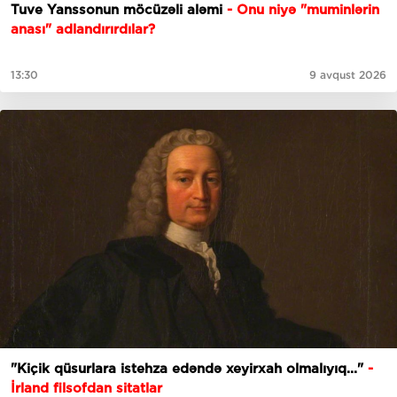
Tuve Yanssonun möcüzəli aləmi
- Onu niyə "muminlərin
anası" adlandırırdılar?
13:30
9 avqust 2026
"Kiçik qüsurlara istehza edəndə xeyirxah olmalıyıq..."
-
İrland filsofdan sitatlar