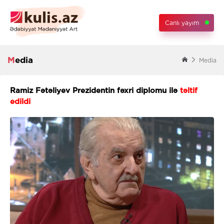
Canlı yayım
Media
Media
Ramiz Fətəliyev Prezidentin fəxri diplomu ilə
təltif
edildi