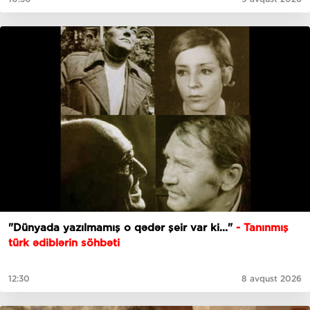
"Dünyada yazılmamış o qədər şeir var ki..."
- Tanınmış
türk ədiblərin söhbəti
12:30
8 avqust 2026