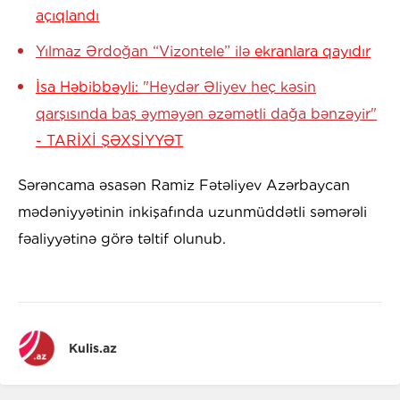
açıqlandı
Yılmaz Ərdoğan “Vizontele” ilə
ekranlara qayıdır
İsa Həbibbəyli:
"Heydər Əliyev heç kəsin
qarşısında baş əyməyən əzəmətli dağa bənzəyir"
- TARİXİ ŞƏXSİYYƏT
Sərəncama əsasən Ramiz Fətəliyev Azərbaycan
mədəniyyətinin inkişafında uzunmüddətli səmərəli
fəaliyyətinə görə təltif olunub.
Kulis.az