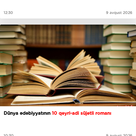
12:30
9 avqust 2026
Dünya ədəbiyyatının
10 qeyri-adi süjetli romanı
10:30
9 avqust 2026