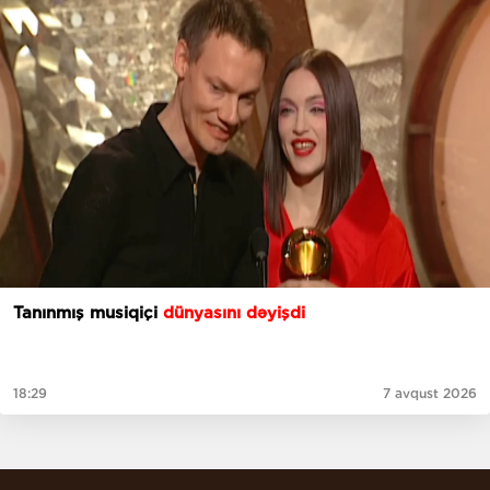
Tanınmış musiqiçi
dünyasını dəyişdi
18:29
7 avqust 2026