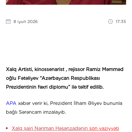
8 iyun 2026
17:35
Xalq Artisti, kinossenarist , rejissor Ramiz Məmməd
oğlu Fətəliyev “Azərbaycan Respublikası
Prezidentinin fəxri diplomu” ilə təltif edilib.
APA
xəbər verir ki, Prezident İlham Əliyev bununla
bağlı Sərəncam imzalayıb.
Xalq şairi Nəriman Həsənzadənin
son vəziyyəti