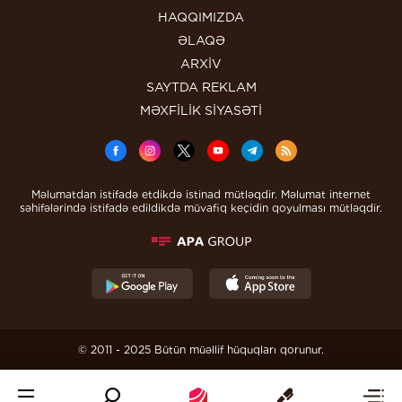
HAQQIMIZDA
ƏLAQƏ
ARXİV
SAYTDA REKLAM
MƏXFİLİK SİYASƏTİ
Məlumatdan istifadə etdikdə istinad mütləqdir. Məlumat internet
səhifələrində istifadə edildikdə müvafiq keçidin qoyulması mütləqdir.
© 2011 - 2025 Bütün müəllif hüquqları qorunur.