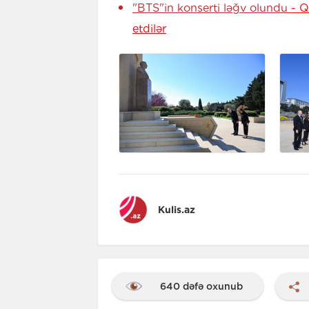
"BTS"in konserti ləğv olundu
- Q
etdilər
Kulis.az
640 dəfə oxunub