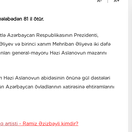
ələbədən 81 il ötür.
ətlə Azərbaycan Respublikasının Prezidenti,
iyev və birinci xanım Mehriban Əliyeva iki dəfə
unları general-mayoru Həzi Aslanovun məzarını
ım Həzi Aslanovun abidəsinin önünə gül dəstələri
 Azərbaycan övladlarının xatirəsinə ehtiramlarını
q artisti
- Ramiz Əzizbəyli kimdir?