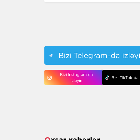
Bizi Telegram-da izləy
Bizi Instagram-da
Bizi TikTok-da 
izləyin
Oxşar xəbərlər