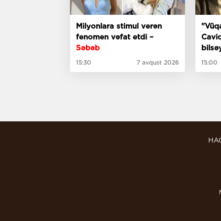
Milyonlara stimul verən
"Vüqa
fenomen vəfat etdi –
Cavid
Səbəb
bilsə
meyx
15:30
7 avqust 2026
15:00
incim
HA