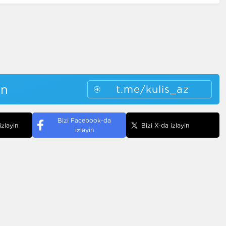
in
t.me/kulis_az
Bizi Facebook-da
izləyin
Bizi X-da izləyin
izləyin