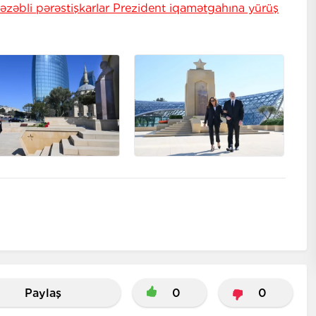
əzəbli pərəstişkarlar Prezident iqamətgahına yürüş
Paylaş
0
0