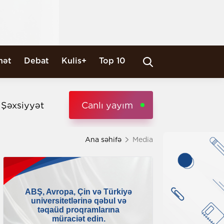
nət
Debat
Kulis+
Top 10
i Şəxsiyyət
Canlı yayım
Ana səhifə
Media