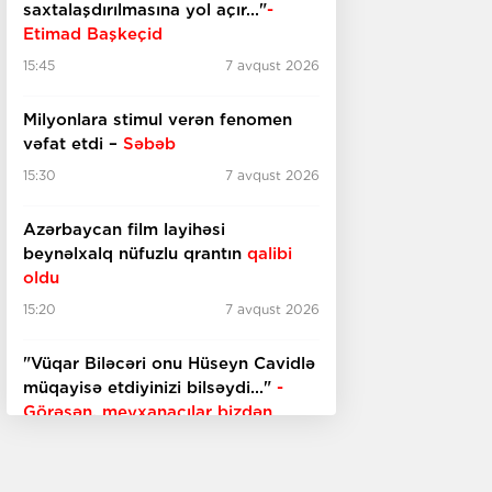
saxtalaşdırılmasına yol açır..."
-
Etimad Başkeçid
15:45
7 avqust 2026
Milyonlara stimul verən fenomen
vəfat etdi –
Səbəb
15:30
7 avqust 2026
Azərbaycan film layihəsi
beynəlxalq nüfuzlu qrantın
qalibi
oldu
15:20
7 avqust 2026
"Vüqar Biləcəri onu Hüseyn Cavidlə
müqayisə etdiyinizi bilsəydi..."
-
Görəsən, meyxanaçılar bizdən
inciməz ki?
15:00
7 avqust 2026