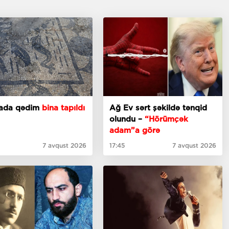
iyada qədim
bina tapıldı
Ağ Ev sərt şəkildə tənqid
olundu –
“Hörümçək
adam”a görə
7 avqust 2026
17:45
7 avqust 2026