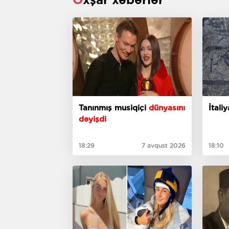
Tanınmış musiqiçi
dünyasını
İtal
dəyişdi
18:29
7 avqust 2026
18:10