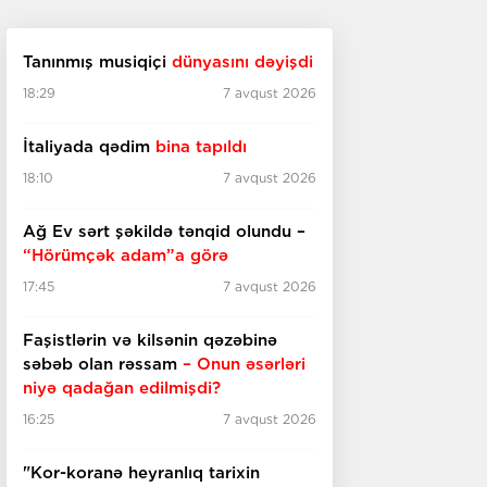
Tanınmış musiqiçi
dünyasını dəyişdi
18:29
7 avqust 2026
İtaliyada qədim
bina tapıldı
18:10
7 avqust 2026
Ağ Ev sərt şəkildə tənqid olundu –
“Hörümçək adam”a görə
17:45
7 avqust 2026
Faşistlərin və kilsənin qəzəbinə
səbəb olan rəssam
– Onun əsərləri
niyə qadağan edilmişdi?
16:25
7 avqust 2026
"Kor-koranə heyranlıq tarixin