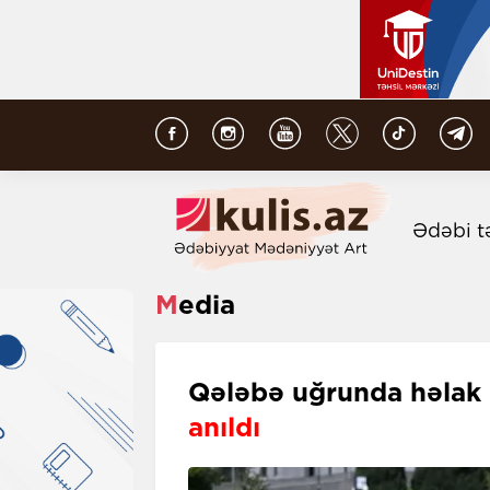
Ədəbi t
Media
Qələbə uğrunda həlak
anıldı