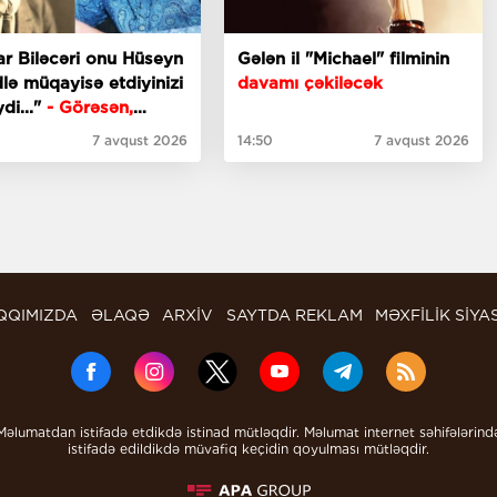
r Biləcəri onu Hüseyn
Gələn il "Michael" filminin
lə müqayisə etdiyinizi
davamı çəkiləcək
ydi..."
- Görəsən,
anaçılar bizdən
7 avqust 2026
14:50
7 avqust 2026
əz ki?
QQIMIZDA
ƏLAQƏ
ARXİV
SAYTDA REKLAM
MƏXFİLİK SİYA
Məlumatdan istifadə etdikdə istinad mütləqdir. Məlumat internet səhifələrind
istifadə edildikdə müvafiq keçidin qoyulması mütləqdir.