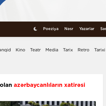
Poeziya
Nəsr
Yazarlar
Sə
ənqid
Kino
Teatr
Media
Tarix
Retro
Tarix
 olan
azərbaycanlıların xatirəsi