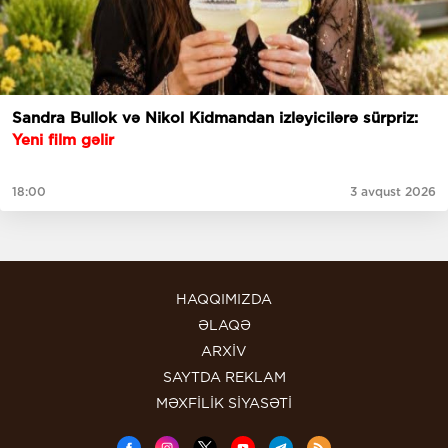
Sandra Bullok və Nikol Kidmandan izləyicilərə sürpriz:
Yeni film gəlir
18:00
3 avqust 2026
HAQQIMIZDA
ƏLAQƏ
ARXİV
SAYTDA REKLAM
MƏXFİLİK SİYASƏTİ