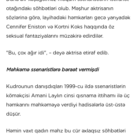
otağındakı söhbətləri olub. Məşhur aktrisanın
sözlərinə görə, layihədəki həmkarları gecə yarıyadək
Cennifer Eniston və Kortni Koks haqqında öz
seksual fantaziyalarını müzakirə edirdilər.
"Bu, çox ağır idi", – deyə aktrisa etiraf edib.
Məhkəmə ssenaristlərə bəraət vermişdi
Kudrounun danışdıqları 1999-cu ildə ssenaristlərin
köməkçisi Amani Laylın cinsi qısnama ittihamı ilə üç
həmkarını məhkəməyə verdiyi hadisələrlə üst-üstə
düşür.
Həmin vaxt qadın məhz bu cür əxlaqsız söhbətləri