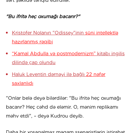
sərt şəkildə tənqid edirdilər.
"Bu ifritə heç oxumağı bacarır?"
Kristofer Nolanın "Odissey"inin
süni intellektlə
hazırlanmış rəqibi
“Kamal Abdulla və postmodernizm”
kitabı ingilis
dilində çap olundu
Haluk Leventin dərnəyi ilə bağlı
22 nəfər
saxlanlıdı
"Onlar belə deyə bilərdilər: "Bu ifritə heç oxumağı
bacarır? Heç cəhd də eləmir. O, mənim replikamı
məhv etdi", – deyə Kudrou deyib.
Daha bir xoşagəlməz məqam ssenaristlərin istirahət