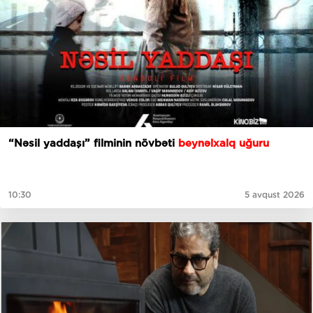
“Nəsil yaddaşı” filminin növbəti
beynəlxalq uğuru
10:30
5 avqust 2026