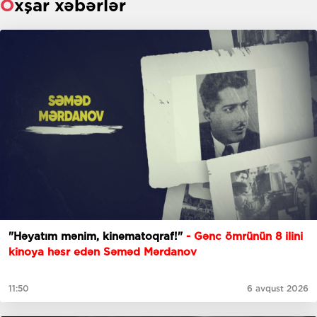
Oxşar xəbərlər
"Həyatım mənim, kinematoqraf!"
- Gənc ömrünün 8 ilini
kinoya həsr edən Səməd Mərdanov
11:50
6 avqust 2026