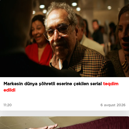
Markesin dünya şöhrətli əsərinə çəkilən serial
təqdim
edildi
11:20
6 avqust 2026