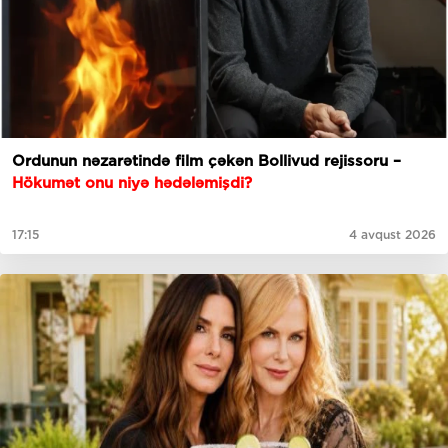
Ordunun nəzarətində film çəkən Bollivud rejissoru –
Hökumət onu niyə hədələmişdi?
17:15
4 avqust 2026