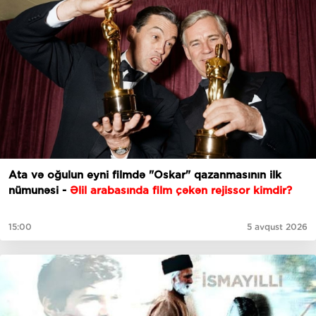
Ata və oğulun eyni filmdə "Oskar" qazanmasının ilk
nümunəsi -
Əlil arabasında film çəkən rejissor kimdir?
15:00
5 avqust 2026