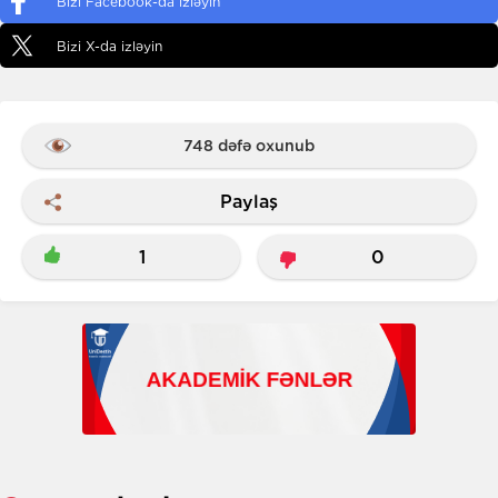
Bizi Facebook-da izləyin
Bizi X-da izləyin
748 dəfə oxunub
Paylaş
1
0