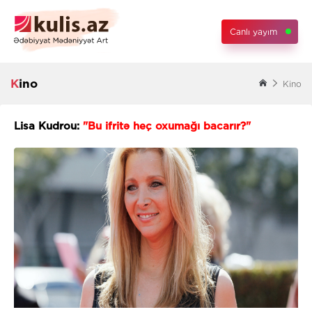
Canlı yayım
Kino
Kino
Lisa Kudrou:
"Bu ifritə heç oxumağı bacarır?"