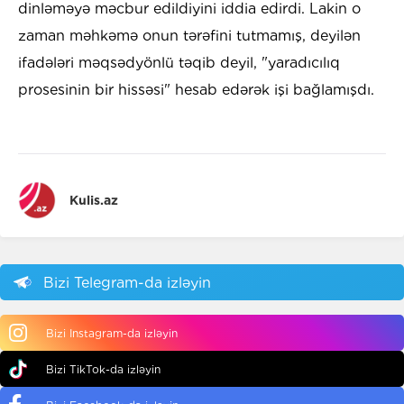
dinləməyə məcbur edildiyini iddia edirdi. Lakin o
zaman məhkəmə onun tərəfini tutmamış, deyilən
ifadələri məqsədyönlü təqib deyil, "yaradıcılıq
prosesinin bir hissəsi" hesab edərək işi bağlamışdı.
Kulis.az
Bizi Telegram-da izləyin
Bizi Instagram-da izləyin
Bizi TikTok-da izləyin