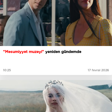
“Məsumiyyət muzeyi”
yenidən gündəmdə
10:25
17 fevral 2026