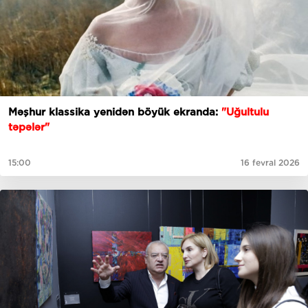
Məşhur klassika yenidən böyük ekranda:
"Uğultulu
təpələr"
15:00
16 fevral 2026