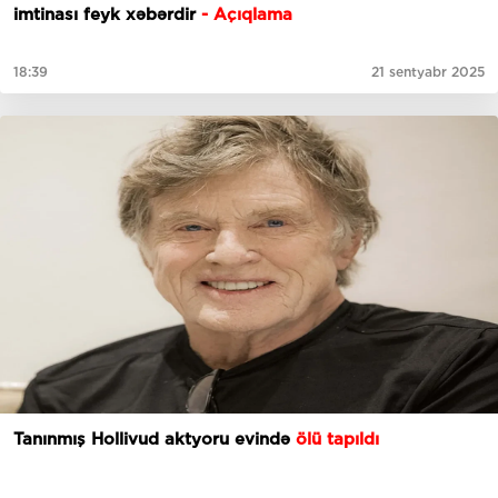
imtinası feyk xəbərdir
- Açıqlama
18:39
21 sentyabr 2025
Tanınmış Hollivud aktyoru evində
ölü tapıldı