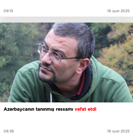
09:15
18 iyun 2025
Azərbaycanın tanınmış rəssamı
vəfat etdi
08:38
18 iyun 2025