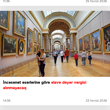
11:36
25 fevral 2026
İncəsənət əsərlərinə görə
əlavə dəyər vergisi
alınmayacaq
14:56
23 fevral 2026