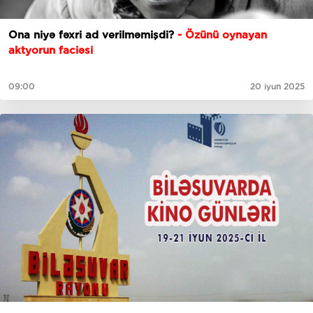
Ona niyə fəxri ad verilməmişdi?
- Özünü oynayan
aktyorun faciəsi
09:00
20 iyun 2025