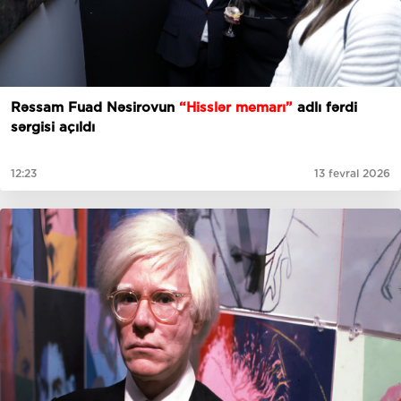
Rəssam Fuad Nəsirovun
“Hisslər memarı”
adlı fərdi
sərgisi açıldı
12:23
13 fevral 2026