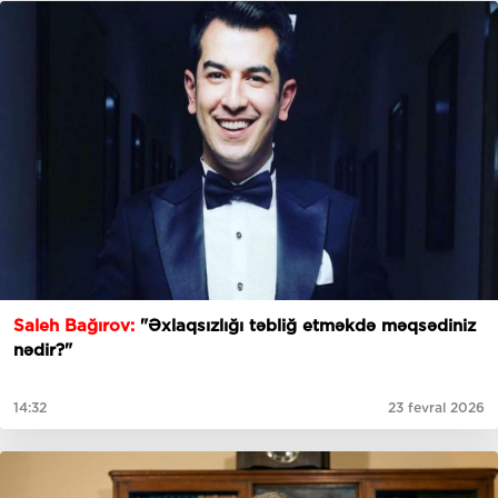
Saleh Bağırov:
"Əxlaqsızlığı təbliğ etməkdə məqsədiniz
nədir?"
14:32
23 fevral 2026