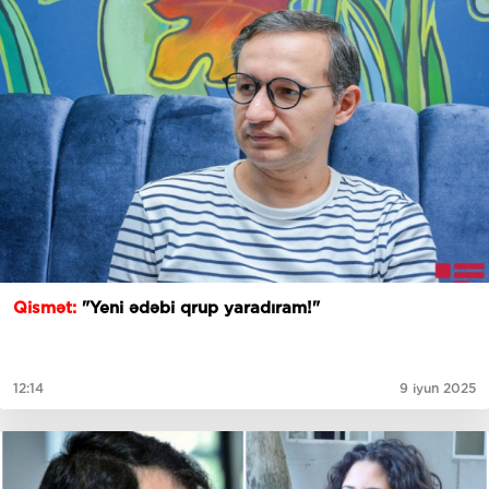
Qismət:
"Yeni ədəbi qrup yaradıram!"
12:14
9 iyun 2025