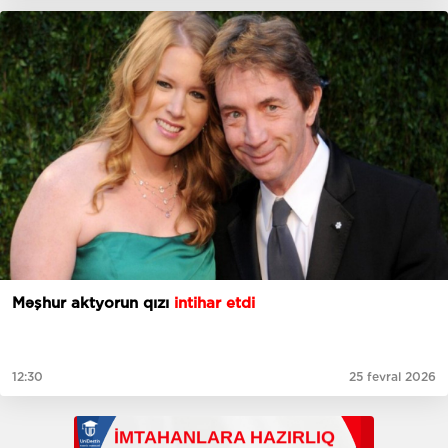
Məşhur aktyorun qızı
intihar etdi
12:30
25 fevral 2026