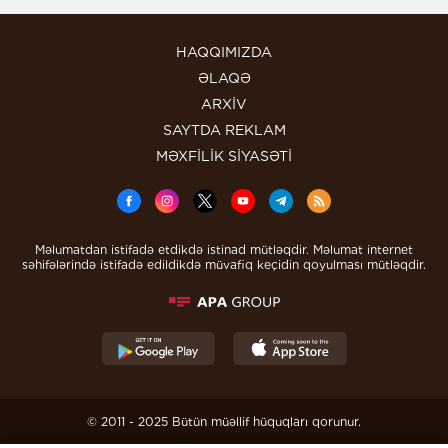
HAQQIMIZDA
ƏLAQƏ
ARXİV
SAYTDA REKLAM
MƏXFİLİK SİYASƏTİ
Məlumatdan istifadə etdikdə istinad mütləqdir. Məlumat internet
səhifələrində istifadə edildikdə müvafiq keçidin qoyulması mütləqdir.
© 2011 - 2025 Bütün müəllif hüquqları qorunur.