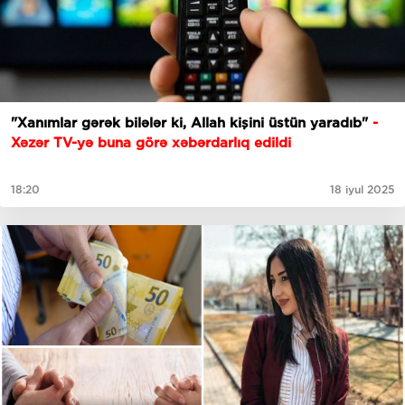
"Xanımlar gərək bilələr ki, Allah kişini üstün yaradıb"
-
Xəzər TV-yə buna görə xəbərdarlıq edildi
18:20
18 iyul 2025