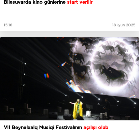
Biləsuvarda kino günlərinə
start verilir
15:16
18 iyun 2025
VII Beynəlxalq Musiqi Festivalının
açılışı olub