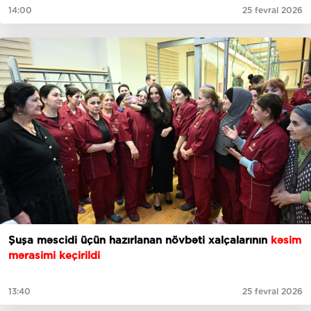
14:00
25 fevral 2026
Şuşa məscidi üçün hazırlanan növbəti xalçalarının
kəsim
mərasimi keçirildi
13:40
25 fevral 2026