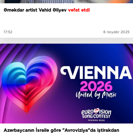
Əməkdar artist Vahid Əliyev
vəfat etdi
17:52
6 noyabr 2025
Azərbaycanın İsrailə görə "Avroviziya"da iştirakdan