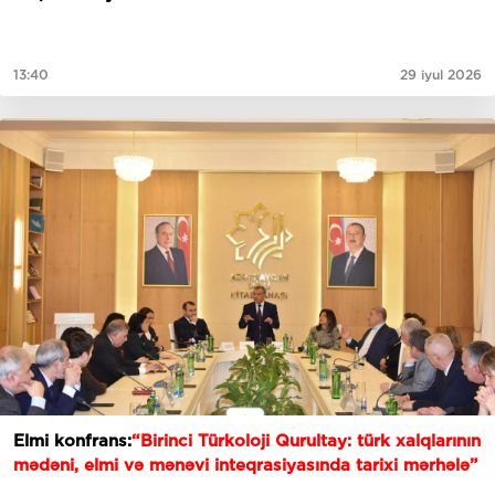
13:40
29 iyul 2026
Elmi konfrans:
“Birinci Türkoloji Qurultay: türk xalqlarının
mədəni, elmi və mənəvi inteqrasiyasında tarixi mərhələ”