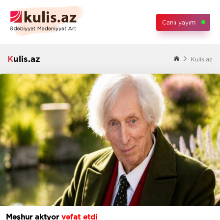
Canlı yayım
Kulis.az
Kulis.az
Məşhur aktyor
vəfat etdi