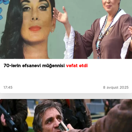
70-lərin əfsanəvi müğənnisi
vəfat etdi
17:45
8 avqust 2025