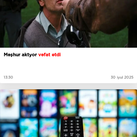
Məşhur aktyor
vəfat etdi
13:30
30 iyul 2025