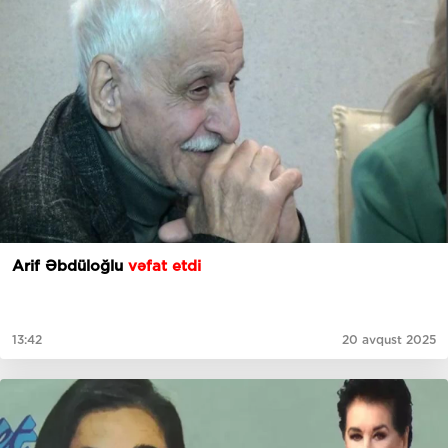
Arif Əbdüloğlu
vəfat etdi
13:42
20 avqust 2025