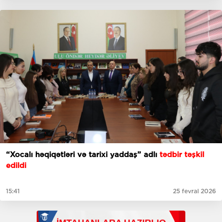
“Xocalı həqiqətləri və tarixi yaddaş” adlı
tədbir təşkil
edildi
15:41
25 fevral 2026