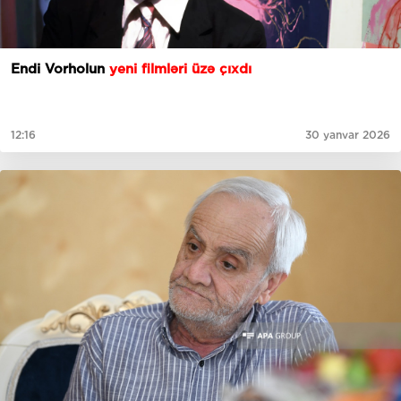
Endi Vorholun
yeni filmləri üzə çıxdı
12:16
30 yanvar 2026