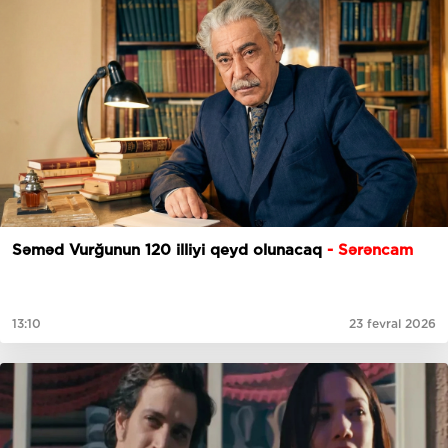
Səməd Vurğunun 120 illiyi qeyd olunacaq
- Sərəncam
13:10
23 fevral 2026