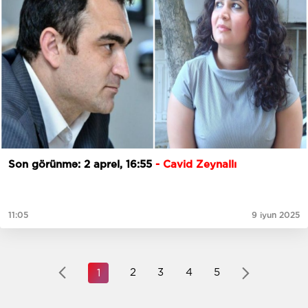
Son görünmə: 2 aprel, 16:55
- Cavid Zeynallı
11:05
9 iyun 2025
2
3
4
5
1